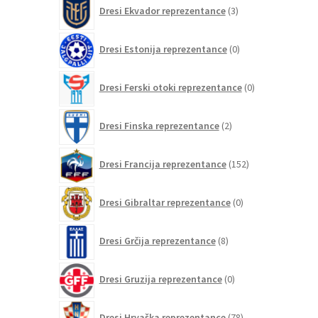
3
Dresi Ekvador reprezentance
3
izdelki
0
Dresi Estonija reprezentance
0
izdelkov
0
Dresi Ferski otoki reprezentance
0
izdelkov
2
Dresi Finska reprezentance
2
izdelka
152
Dresi Francija reprezentance
152
izdelkov
0
Dresi Gibraltar reprezentance
0
izdelkov
8
Dresi Grčija reprezentance
8
izdelkov
0
Dresi Gruzija reprezentance
0
izdelkov
78
Dresi Hrvaška reprezentance
78