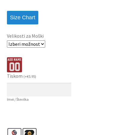
Size Chart
Velikosti za Moški
Tiskom
(
+
€
5.95
)
Imei / Številka