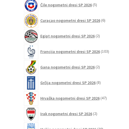
5
Čile nogometni dresi SP 2026
5
izdelkov
6
Curaçao nogometni dresi SP 2026
6
izdelkov
2
Egipt nogometni dresi SP 2026
2
izdelka
103
Francija nogometni dresi SP 2026
103
izdelki
2
Gana nogometni dresi SP 2026
2
izdelka
8
Grčija nogometni dresi SP 2026
8
izdelkov
47
Hrvaška nogometni dresi SP 2026
47
izdelkov
2
Irak nogometni dresi SP 2026
2
izdelka
39