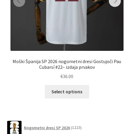
Moški Španija SP 2026 nogometni dresi Gostujoči Pau
Po
Cubarsí #22– izdaja prvakov
€
36.00
Ta
Select options
izdelek
ima
več
različic.
1223
Možnosti
Nogometni dresi SP 2026
1223
izdelkov
lahko