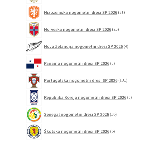
31
Nizozemska nogometni dresi SP 2026
31
izdelkov
25
Norveška nogometni dresi SP 2026
25
izdelkov
4
Nova Zelandija nogometni dresi SP 2026
4
izdelki
3
Panama nogometni dresi SP 2026
3
izdelki
131
Portugalska nogometni dresi SP 2026
131
izdelko
5
Republika Koreja nogometni dresi SP 2026
5
izdel
16
Senegal nogometni dresi SP 2026
16
izdelkov
6
Škotska nogometni dresi SP 2026
6
izdelkov