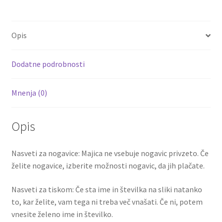
b
tt
ai
er
d
ar
CASILLAS
o
er
l
es
di
e
1
Opis
količina
o
t
t
k
Dodatne podrobnosti
Mnenja (0)
Opis
Nasveti za nogavice: Majica ne vsebuje nogavic privzeto. Če
želite nogavice, izberite možnosti nogavic, da jih plačate.
Nasveti za tiskom: Če sta ime in številka na sliki natanko
to, kar želite, vam tega ni treba več vnašati. Če ni, potem
vnesite želeno ime in številko.