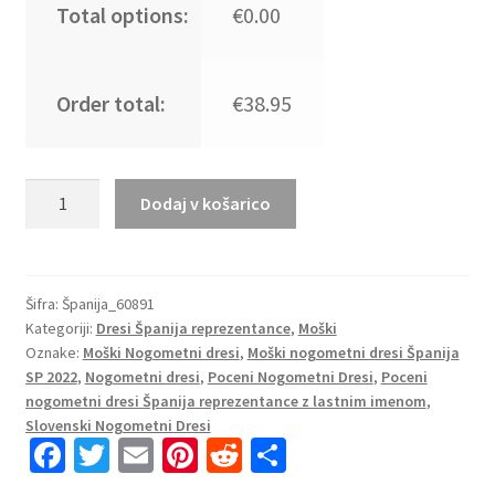
Total options:
€0.00
Order total:
€38.95
Moški
Dodaj v košarico
Nogometni
dresi
Španija
Domači
Šifra:
Španija_60891
Kategoriji:
Dresi Španija reprezentance
,
Moški
SP
Oznake:
Moški Nogometni dresi
,
Moški nogometni dresi Španija
2022
SP 2022
,
Nogometni dresi
,
Poceni Nogometni Dresi
,
Poceni
Kratek
nogometni dresi Španija reprezentance z lastnim imenom
,
Rokav
Slovenski Nogometni Dresi
+
Fa
T
E
Pi
R
S
Kratke
ce
wi
m
nt
e
h
hlače