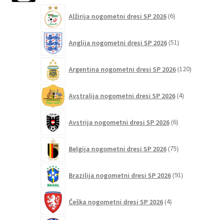
6
izberete
Alžirija nogometni dresi SP 2026
6
izdelkov
na
strani
51
Anglija nogometni dresi SP 2026
51
izdelkov
izdelka
120
Argentina nogometni dresi SP 2026
120
izdelkov
4
Avstralija nogometni dresi SP 2026
4
izdelki
6
Avstrija nogometni dresi SP 2026
6
izdelkov
75
Belgija nogometni dresi SP 2026
75
izdelkov
91
Brazilija nogometni dresi SP 2026
91
izdelkov
4
Češka nogometni dresi SP 2026
4
izdelki