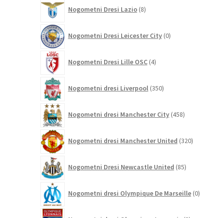
8
Nogometni Dresi Lazio
8
izdelkov
0
Nogometni Dresi Leicester City
0
izdelkov
4
Nogometni Dresi Lille OSC
4
izdelki
350
Nogometni dresi Liverpool
350
izdelkov
458
Nogometni dresi Manchester City
458
izdelkov
320
Nogometni dresi Manchester United
320
izdelkov
85
Nogometni Dresi Newcastle United
85
izdelkov
0
Nogometni dresi Olympique De Marseille
0
izdelk
3