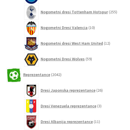
255
Nogometni dresi Tottenham Hotspur
255
izdelko
10
Nogometni Dresi Valencia
10
izdelkov
12
Nogometni dresi West Ham United
12
izdelkov
59
Nogometni Dresi Wolves
59
izdelkov
2042
Reprezentance
2042
izdelkov
26
Dresi Japonska reprezentance
26
izdelkov
3
Dresi Venezuela reprezentance
3
izdelki
11
Dresi Albanija reprezentance
11
izdelkov