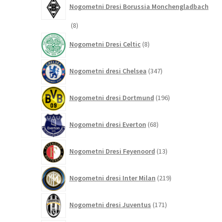
Nogometni Dresi Borussia Monchengladbach
8
8
izdelkov
8
Nogometni Dresi Celtic
8
izdelkov
347
Nogometni dresi Chelsea
347
izdelkov
196
Nogometni dresi Dortmund
196
izdelkov
68
Nogometni dresi Everton
68
izdelkov
13
Nogometni Dresi Feyenoord
13
izdelkov
219
Nogometni dresi Inter Milan
219
izdelkov
171
Nogometni dresi Juventus
171
izdelkov