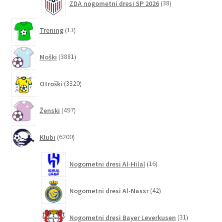
ZDA nogometni dresi SP 2026
38
izdelkov
13
Trening
13
izdelkov
3881
Moški
3881
izdelkov
3320
Otroški
3320
izdelkov
497
Ženski
497
izdelkov
6200
Klubi
6200
izdelkov
16
Nogometni dresi Al-Hilal
16
izdelkov
42
Nogometni dresi Al-Nassr
42
izdelkov
31
Nogometni dresi Bayer Leverkusen
31
izdelkov