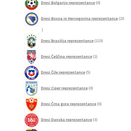
Dresi Bolgarijo reprezentance
0
izdelkov
Dresi Bosna in Hercegovina reprezentance
20
20
izdelkov
223
Dresi Brazilija reprezentance
223
izdelkov
2
Dresi Češčina reprezentance
2
izdelka
5
Dresi Čile reprezentance
5
izdelkov
0
Dresi Ciper reprezentance
0
izdelkov
0
Dresi Črna gora reprezentance
0
izdelkov
3
Dresi Danska reprezentance
3
izdelki