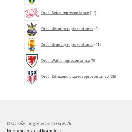
12
Dresi Švica reprezentance
12
izdelkov
2
Dresi Ukrajini reprezentance
2
izdelka
21
Dresi Urugvaj reprezentance
21
izdelkov
5
Dresi Wales reprezentance
5
izdelkov
26
Dresi Združene države reprezentance
26
izdelkov
© Otroški nogometni dresi 2026
Nogometni dresi kompleti
.