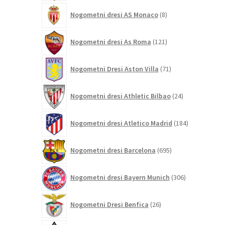
8
Nogometni dresi AS Monaco
8
izdelkov
121
Nogometni dresi As Roma
121
izdelkov
71
Nogometni Dresi Aston Villa
71
izdelkov
24
Nogometni dresi Athletic Bilbao
24
izdelkov
184
Nogometni dresi Atletico Madrid
184
izdelkov
695
Nogometni dresi Barcelona
695
izdelkov
306
Nogometni dresi Bayern Munich
306
izdelkov
26
Nogometni Dresi Benfica
26
izdelkov