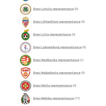
0
Dresi Latvija reprezentance
0
izdelkov
0
Dresi Lihtenštajn reprezentance
0
izdelkov
0
Dresi Litva reprezentance
0
izdelkov
0
Dresi Luksemburg reprezentance
0
izdelkov
1
Dresi Madžarska reprezentance
1
izdelek
0
Dresi Makedonija reprezentance
0
izdelkov
0
Dresi Malta reprezentance
0
izdelkov
77
Dresi Mehika reprezentance
77
izdelkov