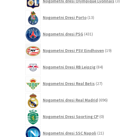
Nogometni dresi Olympique Lyonnais
3
izdelki
13
Nogometni Dresi Porto
13
izdelkov
431
Nogometni dresi PSG
431
izdelkov
19
Nogometni Dresi PSV Eindhoven
19
izdelkov
84
Nogometni Dresi RB Leipzig
84
izdelkov
27
Nogometni Dresi Real Betis
27
izdelkov
696
Nogometni dresi Real Madrid
696
izdelkov
0
Nogometni Dresi Sporting CP
0
izdelkov
21
Nogometni dresi SSC Napoli
21
izdelkov