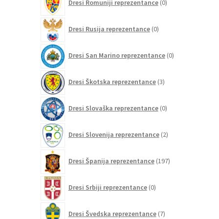
Dresi Romuniji reprezentance
0
izdelkov
0
Dresi Rusija reprezentance
0
izdelkov
0
Dresi San Marino reprezentance
0
izdelkov
3
Dresi Škotska reprezentance
3
izdelki
0
Dresi Slovaška reprezentance
0
izdelkov
2
Dresi Slovenija reprezentance
2
izdelka
197
Dresi Španija reprezentance
197
izdelkov
0
Dresi Srbiji reprezentance
0
izdelkov
7
Dresi Švedska reprezentance
7
izdelkov