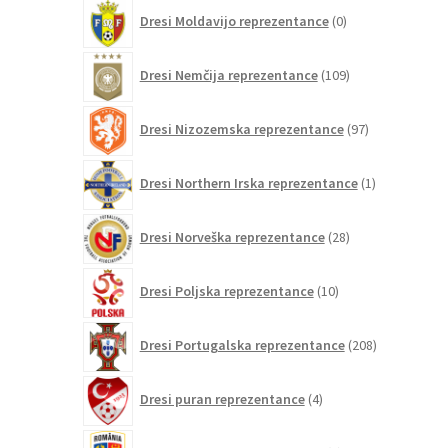
0
Dresi Moldavijo reprezentance
0
izdelkov
109
Dresi Nemčija reprezentance
109
izdelkov
97
Dresi Nizozemska reprezentance
97
izdelkov
1
Dresi Northern Irska reprezentance
1
izdelek
28
Dresi Norveška reprezentance
28
izdelkov
10
Dresi Poljska reprezentance
10
izdelkov
208
Dresi Portugalska reprezentance
208
izdelkov
4
Dresi puran reprezentance
4
izdelki
0