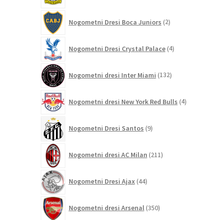
2
Nogometni Dresi Boca Juniors
2
izdelka
4
Nogometni Dresi Crystal Palace
4
izdelki
132
Nogometni dresi Inter Miami
132
izdelkov
4
Nogometni dresi New York Red Bulls
4
izdelki
9
Nogometni Dresi Santos
9
izdelkov
211
Nogometni dresi AC Milan
211
izdelkov
44
Nogometni Dresi Ajax
44
izdelkov
350
Nogometni dresi Arsenal
350
izdelkov