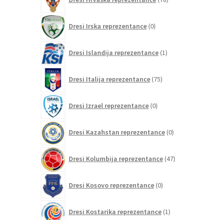
izdelkov
0
Dresi Irska reprezentance
0
izdelkov
1
Dresi Islandija reprezentance
1
izdelek
75
Dresi Italija reprezentance
75
izdelkov
0
Dresi Izrael reprezentance
0
izdelkov
0
Dresi Kazahstan reprezentance
0
izdelkov
47
Dresi Kolumbija reprezentance
47
izdelkov
0
Dresi Kosovo reprezentance
0
izdelkov
1
Dresi Kostarika reprezentance
1
izdelek