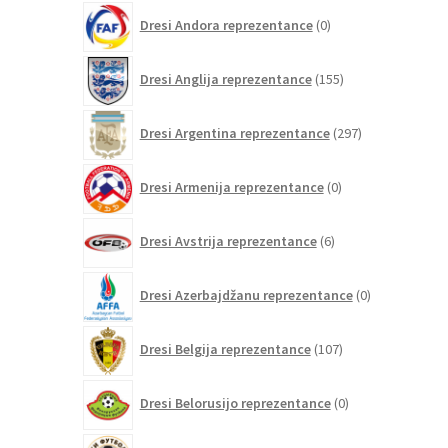
0
Dresi Andora reprezentance
0
izdelkov
155
Dresi Anglija reprezentance
155
izdelkov
297
Dresi Argentina reprezentance
297
izdelkov
0
Dresi Armenija reprezentance
0
izdelkov
6
Dresi Avstrija reprezentance
6
izdelkov
0
Dresi Azerbajdžanu reprezentance
0
izdelkov
107
Dresi Belgija reprezentance
107
izdelkov
0
Dresi Belorusijo reprezentance
0
izdelkov
0