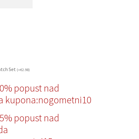
atch Set
(
+
€
2.98
)
10% popust nad
a kupona:nogometni10
15% popust nad
da