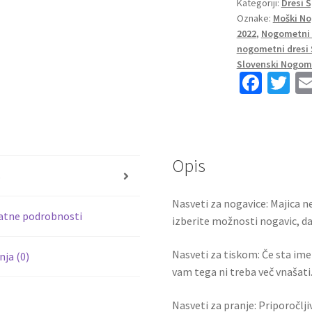
Kategoriji:
Dresi 
SP
Oznake:
Moški No
2022
2022
,
Nogometni 
Kratek
nogometni dresi 
Rokav
Slovenski Nogome
+
Fa
T
Kratke
ce
wi
hlače
b
tt
DE
o
er
GEA
1
Opis
o
s
količina
k
Nasveti za nogavice: Majica ne
atne podrobnosti
izberite možnosti nogavic, da 
Nasveti za tiskom: Če sta ime i
ja (0)
vam tega ni treba več vnašati.
Nasveti za pranje: Priporočlj