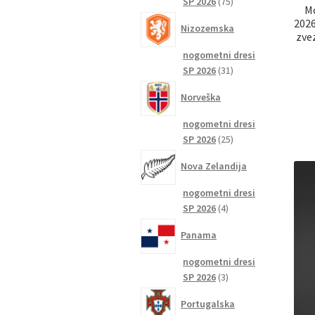
75
SP 2026
75
Mo
izdelkov
2026
Nizozemska
zve
nogometni dresi
31
SP 2026
31
izdelkov
Norveška
nogometni dresi
25
SP 2026
25
izdelkov
Nova Zelandija
nogometni dresi
4
SP 2026
4
izdelki
Panama
nogometni dresi
3
SP 2026
3
izdelki
Portugalska