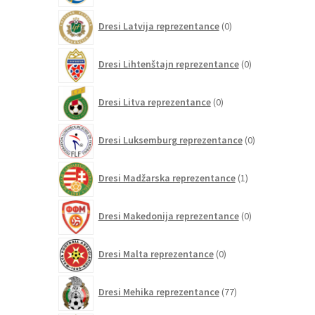
0
Dresi Latvija reprezentance
0
izdelkov
0
Dresi Lihtenštajn reprezentance
0
izdelkov
0
Dresi Litva reprezentance
0
izdelkov
0
Dresi Luksemburg reprezentance
0
izdelkov
1
Dresi Madžarska reprezentance
1
izdelek
0
Dresi Makedonija reprezentance
0
izdelkov
0
Dresi Malta reprezentance
0
izdelkov
77
Dresi Mehika reprezentance
77
izdelkov