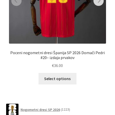
Poceni nogometni dresi Španija SP 2026 Domači Pedri
O
#20– izdaja prvakov
izd
€
36.00
Ta
Select options
izdelek
ima
več
različic.
1223
Možnosti
Nogometni dresi SP 2026
1223
izdelkov
lahko