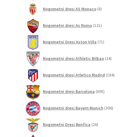
8
Nogometni dresi AS Monaco
8
izdelkov
121
Nogometni dresi As Roma
121
izdelkov
71
Nogometni Dresi Aston Villa
71
izdelkov
24
Nogometni dresi Athletic Bilbao
24
izdelkov
184
Nogometni dresi Atletico Madrid
184
izdelkov
695
Nogometni dresi Barcelona
695
izdelkov
306
Nogometni dresi Bayern Munich
306
izdelkov
26
Nogometni Dresi Benfica
26
izdelkov