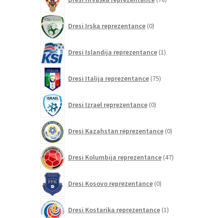
izdelkov
0
Dresi Irska reprezentance
0
izdelkov
1
Dresi Islandija reprezentance
1
izdelek
75
Dresi Italija reprezentance
75
izdelkov
0
Dresi Izrael reprezentance
0
izdelkov
0
Dresi Kazahstan reprezentance
0
izdelkov
47
Dresi Kolumbija reprezentance
47
izdelkov
0
Dresi Kosovo reprezentance
0
izdelkov
1
Dresi Kostarika reprezentance
1
izdelek