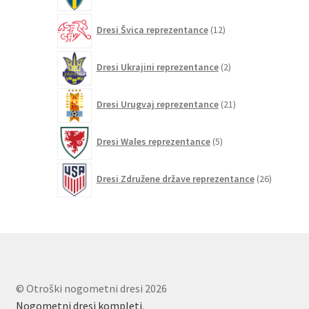
12
Dresi Švica reprezentance
12
izdelkov
2
Dresi Ukrajini reprezentance
2
izdelka
21
Dresi Urugvaj reprezentance
21
izdelkov
5
Dresi Wales reprezentance
5
izdelkov
26
Dresi Združene države reprezentance
26
izdelkov
© Otroški nogometni dresi 2026
Nogometni dresi kompleti
.