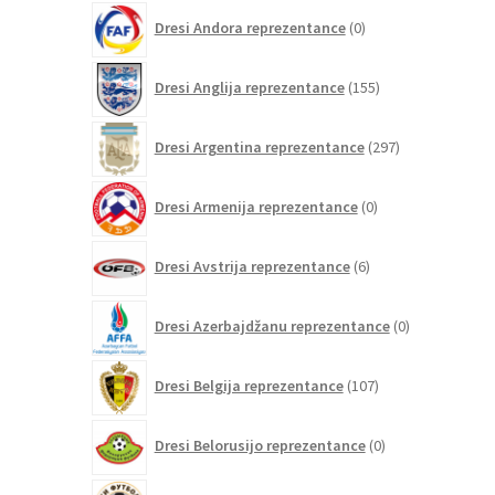
0
Dresi Andora reprezentance
0
izdelkov
155
Dresi Anglija reprezentance
155
izdelkov
297
Dresi Argentina reprezentance
297
izdelkov
0
Dresi Armenija reprezentance
0
izdelkov
6
Dresi Avstrija reprezentance
6
izdelkov
0
Dresi Azerbajdžanu reprezentance
0
izdelkov
107
Dresi Belgija reprezentance
107
izdelkov
0
Dresi Belorusijo reprezentance
0
izdelkov
0