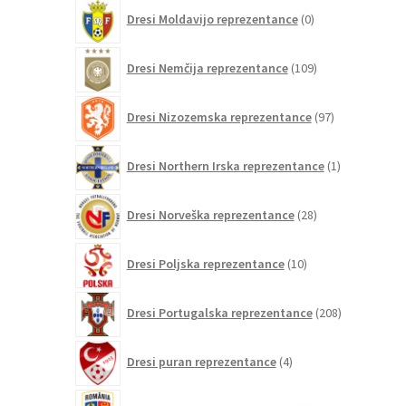
0
Dresi Moldavijo reprezentance
0
izdelkov
109
Dresi Nemčija reprezentance
109
izdelkov
97
Dresi Nizozemska reprezentance
97
izdelkov
1
Dresi Northern Irska reprezentance
1
izdelek
28
Dresi Norveška reprezentance
28
izdelkov
10
Dresi Poljska reprezentance
10
izdelkov
208
Dresi Portugalska reprezentance
208
izdelkov
4
Dresi puran reprezentance
4
izdelki
0