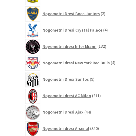
2
Nogometni Dresi Boca Juniors
2
izdelka
4
Nogometni Dresi Crystal Palace
4
izdelki
132
Nogometni dresi Inter Miami
132
izdelkov
4
Nogometni dresi New York Red Bulls
4
izdelki
9
Nogometni Dresi Santos
9
izdelkov
211
Nogometni dresi AC Milan
211
izdelkov
44
Nogometni Dresi Ajax
44
izdelkov
350
Nogometni dresi Arsenal
350
izdelkov