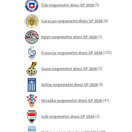
5
Čile nogometni dresi SP 2026
5
izdelkov
6
Curaçao nogometni dresi SP 2026
6
izdelkov
2
Egipt nogometni dresi SP 2026
2
izdelka
103
Francija nogometni dresi SP 2026
103
izdelki
2
Gana nogometni dresi SP 2026
2
izdelka
8
Grčija nogometni dresi SP 2026
8
izdelkov
47
Hrvaška nogometni dresi SP 2026
47
izdelkov
2
Irak nogometni dresi SP 2026
2
izdelka
39