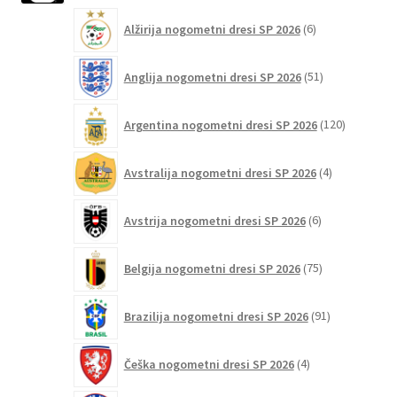
6
izberete
Alžirija nogometni dresi SP 2026
6
izdelkov
na
strani
51
Anglija nogometni dresi SP 2026
51
izdelkov
izdelka
120
Argentina nogometni dresi SP 2026
120
izdelkov
4
Avstralija nogometni dresi SP 2026
4
izdelki
6
Avstrija nogometni dresi SP 2026
6
izdelkov
75
Belgija nogometni dresi SP 2026
75
izdelkov
91
Brazilija nogometni dresi SP 2026
91
izdelkov
4
Češka nogometni dresi SP 2026
4
izdelki