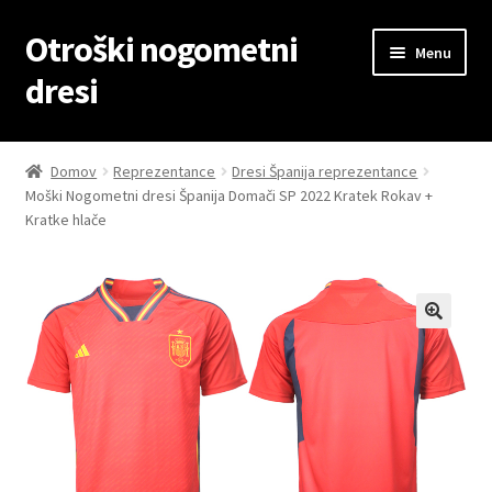
Otroški nogometni
Skip
Skip
Menu
to
to
dresi
navigation
content
Domov
Domov
Reprezentance
Dresi Španija reprezentance
Moški Nogometni dresi Španija Domači SP 2022 Kratek Rokav +
Blog
Kratke hlače
Kontaktiraj nas
Košarica
Moj račun
Trgovina
Zaključek nakupa