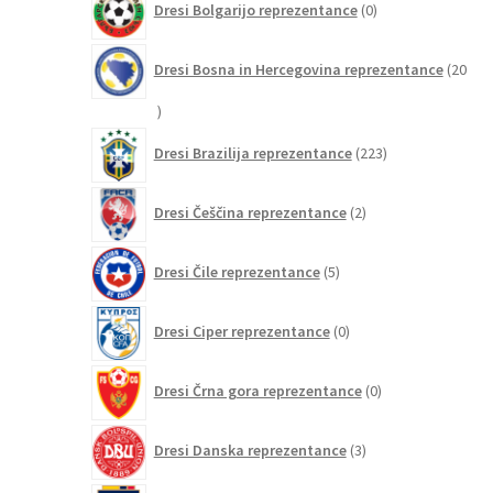
Dresi Bolgarijo reprezentance
0
izdelkov
Dresi Bosna in Hercegovina reprezentance
20
20
izdelkov
223
Dresi Brazilija reprezentance
223
izdelkov
2
Dresi Češčina reprezentance
2
izdelka
5
Dresi Čile reprezentance
5
izdelkov
0
Dresi Ciper reprezentance
0
izdelkov
0
Dresi Črna gora reprezentance
0
izdelkov
3
Dresi Danska reprezentance
3
izdelki