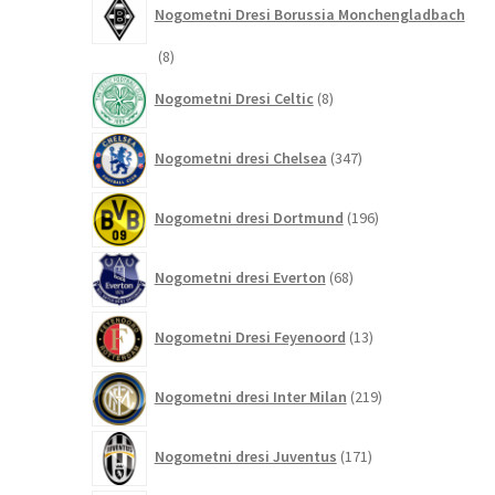
Nogometni Dresi Borussia Monchengladbach
8
8
izdelkov
8
Nogometni Dresi Celtic
8
izdelkov
347
Nogometni dresi Chelsea
347
izdelkov
196
Nogometni dresi Dortmund
196
izdelkov
68
Nogometni dresi Everton
68
izdelkov
13
Nogometni Dresi Feyenoord
13
izdelkov
219
Nogometni dresi Inter Milan
219
izdelkov
171
Nogometni dresi Juventus
171
izdelkov