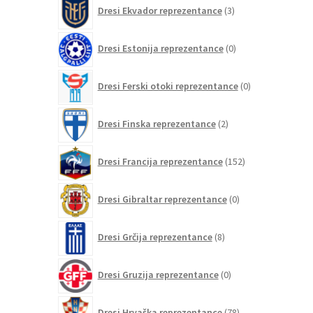
3
Dresi Ekvador reprezentance
3
izdelki
0
Dresi Estonija reprezentance
0
izdelkov
0
Dresi Ferski otoki reprezentance
0
izdelkov
2
Dresi Finska reprezentance
2
izdelka
152
Dresi Francija reprezentance
152
izdelkov
0
Dresi Gibraltar reprezentance
0
izdelkov
8
Dresi Grčija reprezentance
8
izdelkov
0
Dresi Gruzija reprezentance
0
izdelkov
78
Dresi Hrvaška reprezentance
78