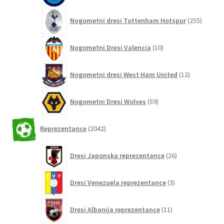
255
Nogometni dresi Tottenham Hotspur
255
izdelko
10
Nogometni Dresi Valencia
10
izdelkov
12
Nogometni dresi West Ham United
12
izdelkov
59
Nogometni Dresi Wolves
59
izdelkov
2042
Reprezentance
2042
izdelkov
26
Dresi Japonska reprezentance
26
izdelkov
3
Dresi Venezuela reprezentance
3
izdelki
11
Dresi Albanija reprezentance
11
izdelkov