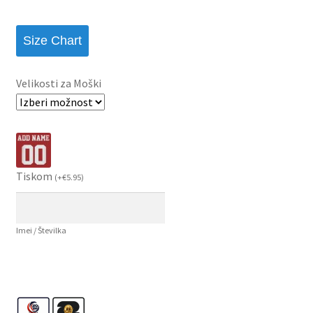
Size Chart
Velikosti za Moški
Tiskom
(
+
€
5.95
)
Imei / Številka