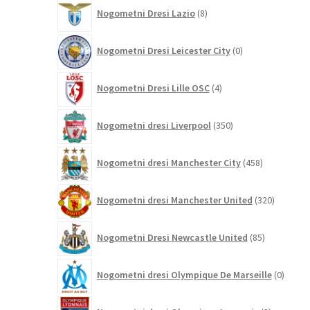
8
Nogometni Dresi Lazio
8
izdelkov
0
Nogometni Dresi Leicester City
0
izdelkov
4
Nogometni Dresi Lille OSC
4
izdelki
350
Nogometni dresi Liverpool
350
izdelkov
458
Nogometni dresi Manchester City
458
izdelkov
320
Nogometni dresi Manchester United
320
izdelkov
85
Nogometni Dresi Newcastle United
85
izdelkov
0
Nogometni dresi Olympique De Marseille
0
izdelk
3