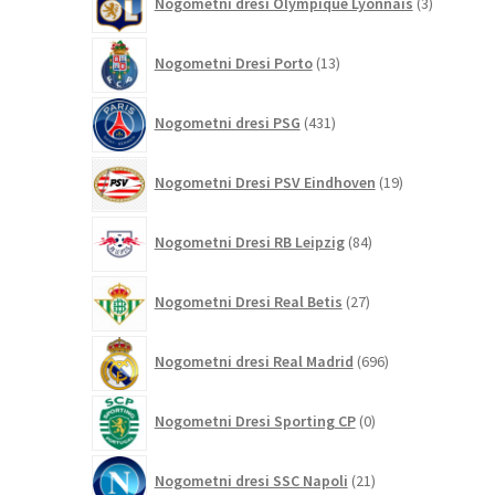
Nogometni dresi Olympique Lyonnais
3
izdelki
13
Nogometni Dresi Porto
13
izdelkov
431
Nogometni dresi PSG
431
izdelkov
19
Nogometni Dresi PSV Eindhoven
19
izdelkov
84
Nogometni Dresi RB Leipzig
84
izdelkov
27
Nogometni Dresi Real Betis
27
izdelkov
696
Nogometni dresi Real Madrid
696
izdelkov
0
Nogometni Dresi Sporting CP
0
izdelkov
21
Nogometni dresi SSC Napoli
21
izdelkov