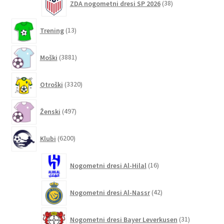
ZDA nogometni dresi SP 2026
38
izdelkov
13
Trening
13
izdelkov
3881
Moški
3881
izdelkov
3320
Otroški
3320
izdelkov
497
Ženski
497
izdelkov
6200
Klubi
6200
izdelkov
16
Nogometni dresi Al-Hilal
16
izdelkov
42
Nogometni dresi Al-Nassr
42
izdelkov
31
Nogometni dresi Bayer Leverkusen
31
izdelkov