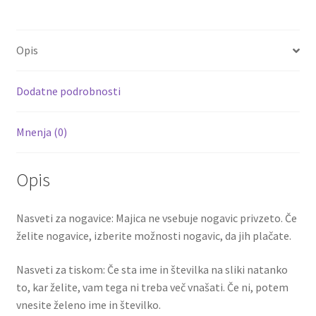
b
tt
ai
er
d
ar
količina
o
er
l
es
di
e
Opis
o
t
t
k
Dodatne podrobnosti
Mnenja (0)
Opis
Nasveti za nogavice: Majica ne vsebuje nogavic privzeto. Če
želite nogavice, izberite možnosti nogavic, da jih plačate.
Nasveti za tiskom: Če sta ime in številka na sliki natanko
to, kar želite, vam tega ni treba več vnašati. Če ni, potem
vnesite želeno ime in številko.