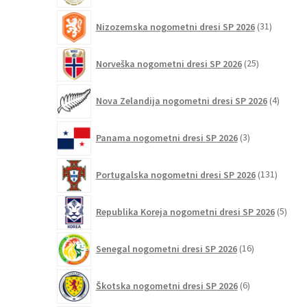
31
Nizozemska nogometni dresi SP 2026
31
izdelkov
25
Norveška nogometni dresi SP 2026
25
izdelkov
4
Nova Zelandija nogometni dresi SP 2026
4
izdelki
3
Panama nogometni dresi SP 2026
3
izdelki
131
Portugalska nogometni dresi SP 2026
131
izdelko
5
Republika Koreja nogometni dresi SP 2026
5
izdel
16
Senegal nogometni dresi SP 2026
16
izdelkov
6
Škotska nogometni dresi SP 2026
6
izdelkov