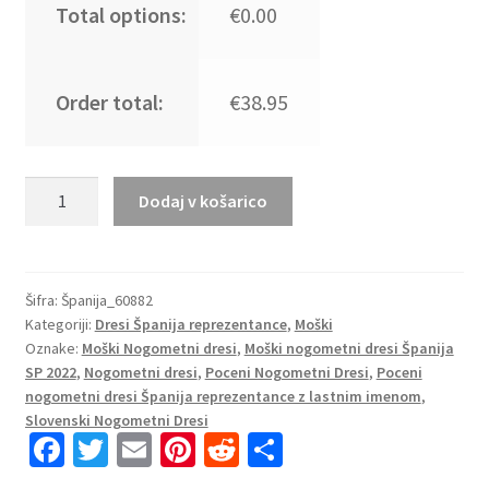
Total options:
€0.00
Order total:
€38.95
Moški
Dodaj v košarico
Nogometni
dresi
Španija
Domači
Šifra:
Španija_60882
Kategoriji:
Dresi Španija reprezentance
,
Moški
SP
Oznake:
Moški Nogometni dresi
,
Moški nogometni dresi Španija
2022
SP 2022
,
Nogometni dresi
,
Poceni Nogometni Dresi
,
Poceni
Kratek
nogometni dresi Španija reprezentance z lastnim imenom
,
Rokav
Slovenski Nogometni Dresi
+
Fa
T
E
Pi
R
S
Kratke
ce
wi
m
nt
e
h
hlače