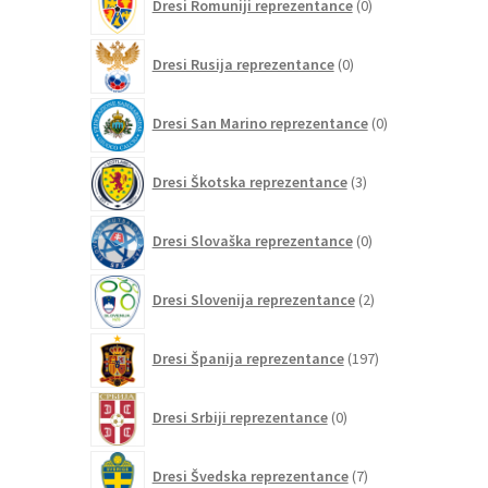
Dresi Romuniji reprezentance
0
izdelkov
0
Dresi Rusija reprezentance
0
izdelkov
0
Dresi San Marino reprezentance
0
izdelkov
3
Dresi Škotska reprezentance
3
izdelki
0
Dresi Slovaška reprezentance
0
izdelkov
2
Dresi Slovenija reprezentance
2
izdelka
197
Dresi Španija reprezentance
197
izdelkov
0
Dresi Srbiji reprezentance
0
izdelkov
7
Dresi Švedska reprezentance
7
izdelkov