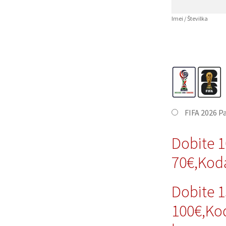
Imei / Številka
FIFA 2026 P
Dobite 
70€,Kod
Dobite 
100€,Ko