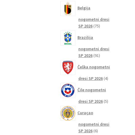
izdelkov
Belgija
nogometni dresi
75
SP 2026
75
izdelkov
Brazilija
nogometni dresi
91
SP 2026
91
izdelkov
Češka nogometni
4
dresi SP 2026
4
izdelki
Čile nogometni
5
dresi SP 2026
5
izdelkov
Curaçao
nogometni dresi
6
SP 2026
6