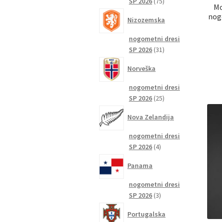
75
SP 2026
75
Mo
izdelkov
nog
Nizozemska
nogometni dresi
31
SP 2026
31
izdelkov
Norveška
nogometni dresi
25
SP 2026
25
izdelkov
Nova Zelandija
nogometni dresi
4
SP 2026
4
izdelki
Panama
nogometni dresi
3
SP 2026
3
izdelki
Portugalska