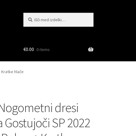
Išči:
Iskanje
€
0.00
0 items
 Kratke hlače
Nogometni dresi
a Gostujoči SP 2022