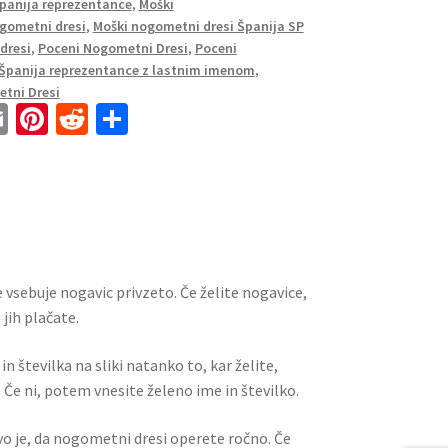
Španija reprezentance
,
Moški
gometni dresi
,
Moški nogometni dresi Španija SP
dresi
,
Poceni Nogometni Dresi
,
Poceni
Španija reprezentance z lastnim imenom
,
tni Dresi
E
Pi
R
S
m
nt
e
h
ai
er
d
ar
l
es
di
e
t
t
 vsebuje nogavic privzeto. Če želite nogavice,
jih plačate.
n številka na sliki natanko to, kar želite,
 Če ni, potem vnesite želeno ime in številko.
ivo je, da nogometni dresi operete ročno. Če