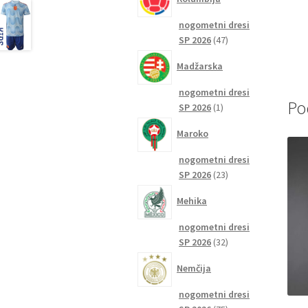
nogometni dresi
47
SP 2026
47
izdelkov
Madžarska
nogometni dresi
Po
1
SP 2026
1
izdelek
Maroko
nogometni dresi
23
SP 2026
23
izdelkov
Mehika
nogometni dresi
32
SP 2026
32
izdelkov
Nemčija
nogometni dresi