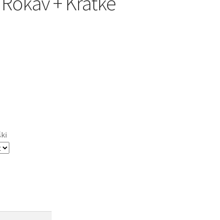
 Rokav + Kratke
ški