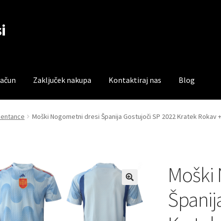
i
račun
Zaključek nakupa
Kontaktiraj nas
Blog
čun
Trgovina
Zaključek nakupa
zentance
Moški Nogometni dresi Španija Gostujoči SP 2022 Kratek Rokav +
Moški 
Španij