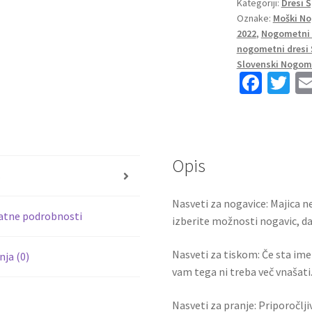
Kategoriji:
Dresi 
SP
Oznake:
Moški No
2022
2022
,
Nogometni 
Kratek
nogometni dresi 
Rokav
Slovenski Nogome
+
Fa
T
Kratke
ce
wi
hlače
b
tt
količina
o
er
Opis
o
s
k
Nasveti za nogavice: Majica ne
atne podrobnosti
izberite možnosti nogavic, da 
Nasveti za tiskom: Če sta ime i
ja (0)
vam tega ni treba več vnašati.
Nasveti za pranje: Priporočlj