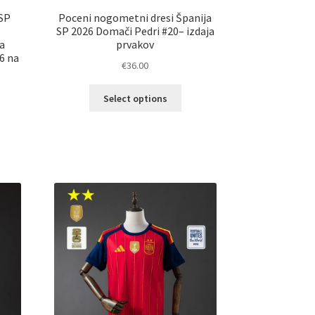
 SP
Poceni nogometni dresi Španija
SP 2026 Domači Pedri #20– izdaja
a
prvakov
6 na
€
36.00
Ta
Select options
izdelek
ima
elek
več
a
različic.
č
Možnosti
ičic.
lahko
nosti
izberete
ko
na
erete
strani
izdelka
ani
elka