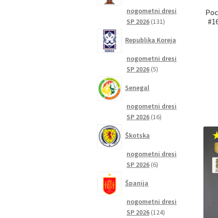
nogometni dresi
Poc
131
#16
SP 2026
131
izdelkov
Republika Koreja
nogometni dresi
5
SP 2026
5
izdelkov
Senegal
nogometni dresi
16
SP 2026
16
izdelkov
Škotska
nogometni dresi
6
SP 2026
6
izdelkov
Španija
nogometni dresi
124
SP 2026
124