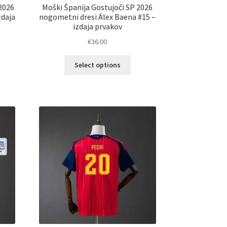
2026
Moški Španija Gostujoči SP 2026
zdaja
nogometni dresi Álex Baena #15 –
izdaja prvakov
€
36.00
Ta
Select options
elek
izdelek
a
ima
č
več
ičic.
različic.
nosti
Možnosti
ko
lahko
erete
izberete
na
ani
strani
elka
izdelka