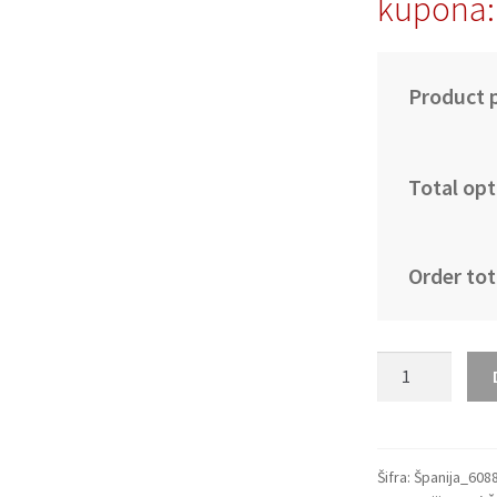
kupona:
Product p
Total opt
Order tot
Moški
Nogometni
dresi
Španija
Gostujoči
Šifra:
Španija_608