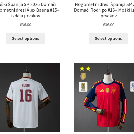
ški Španija SP 2026 Domači
Nogometni dresi Španija SP 
ometni dresi Álex Baena #15–
Domači Rodrigo #16– Moški i
izdaja prvakov
prvakov
€
36.00
€
36.00
Ta
Ta
Select options
Select options
izdelek
izd
ima
im
več
ve
različic.
razl
Možnosti
Mož
lahko
lah
izberete
izb
na
na
strani
str
izdelka
izd