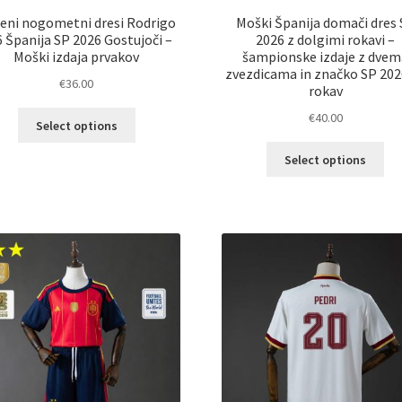
eni nogometni dresi Rodrigo
Moški Španija domači dres
 Španija SP 2026 Gostujoči –
2026 z dolgimi rokavi –
Moški izdaja prvakov
šampionske izdaje z dvem
zvezdicama in značko SP 202
€
36.00
rokav
Ta
€
40.00
Select options
izdelek
Ta
ima
Select options
izd
več
im
različic.
ve
Možnosti
razl
lahko
Mož
izberete
lah
na
izb
strani
na
izdelka
str
izd