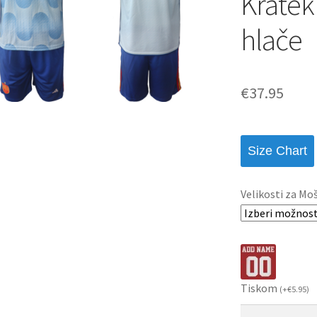
Kratek
hlače
€
37.95
Size Chart
Velikosti za Mo
Tiskom
(
+
€
5.95
)