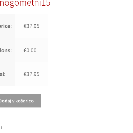
nogometni15
rice:
€37.95
ions:
€0.00
al:
€37.95
Dodaj v košarico
81