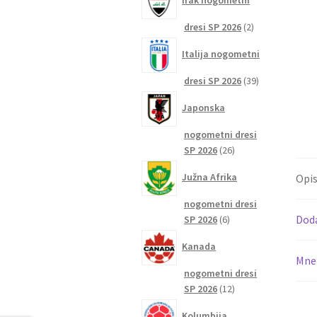
Irak nogometni
2
dresi SP 2026
2
izdelka
Italija nogometni
39
dresi SP 2026
39
izdelkov
Japonska
nogometni dresi
26
SP 2026
26
izdelkov
Južna Afrika
Opi
nogometni dresi
6
Dod
SP 2026
6
izdelkov
Kanada
Mnen
nogometni dresi
12
SP 2026
12
izdelkov
Kolumbija