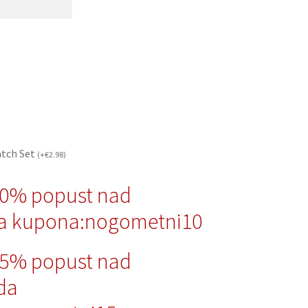
atch Set
(
+
€
2.98
)
10% popust nad
a kupona:nogometni10
15% popust nad
da