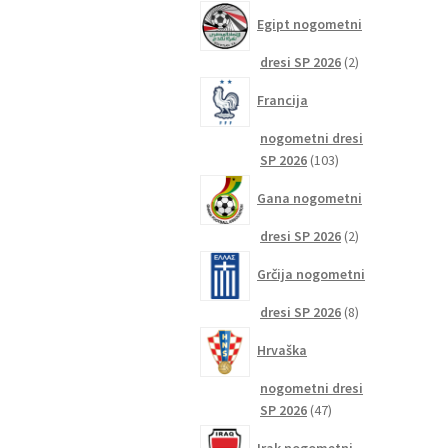
izdelkov
Egipt nogometni
2
dresi SP 2026
2
izdelka
Francija
nogometni dresi
103
SP 2026
103
izdelki
Gana nogometni
2
dresi SP 2026
2
izdelka
Grčija nogometni
8
dresi SP 2026
8
izdelkov
Hrvaška
nogometni dresi
47
SP 2026
47
izdelkov