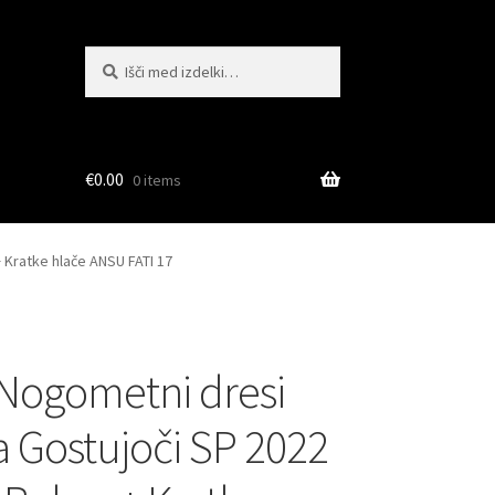
Išči:
Iskanje
€
0.00
0 items
 Kratke hlače ANSU FATI 17
Nogometni dresi
a Gostujoči SP 2022