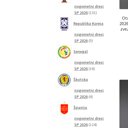
nogometni dresi
131
SP 2026
131
Ot
izdelkov
2026
Republika Koreja
zve
nogometni dresi
5
SP 2026
5
izdelkov
Senegal
nogometni dresi
16
SP 2026
16
izdelkov
Škotska
nogometni dresi
6
SP 2026
6
izdelkov
Španija
nogometni dresi
124
SP 2026
124