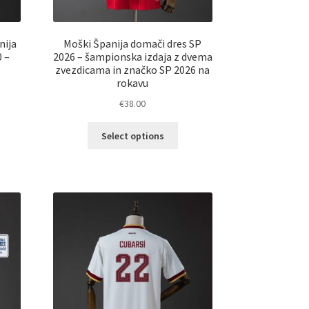
nija
Moški Španija domači dres SP
0 –
2026 – šampionska izdaja z dvema
zvezdicama in značko SP 2026 na
rokavu
€
38.00
Ta
elek
Select options
izdelek
a
ima
č
več
ičic.
različic.
nosti
Možnosti
ko
lahko
erete
izberete
na
ani
strani
elka
izdelka