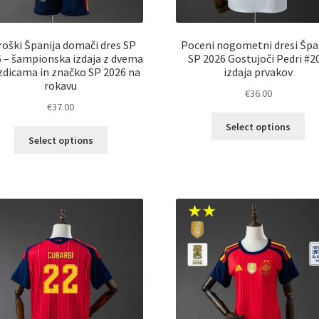
roški Španija domači dres SP
Poceni nogometni dresi Špa
 – šampionska izdaja z dvema
SP 2026 Gostujoči Pedri #2
zdicama in značko SP 2026 na
izdaja prvakov
rokavu
€
36.00
€
37.00
Ta
Select options
Ta
izd
Select options
izdelek
im
ima
ve
več
razl
različic.
Mož
Možnosti
lah
lahko
izb
izberete
na
na
str
strani
izd
izdelka