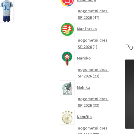
nogometni dresi
47
SP 2026
47
izdelkov
Madžarska
nogometni dresi
Po
1
SP 2026
1
izdelek
Maroko
nogometni dresi
23
SP 2026
23
izdelkov
Mehika
nogometni dresi
32
SP 2026
32
izdelkov
Nemčija
nogometni dresi