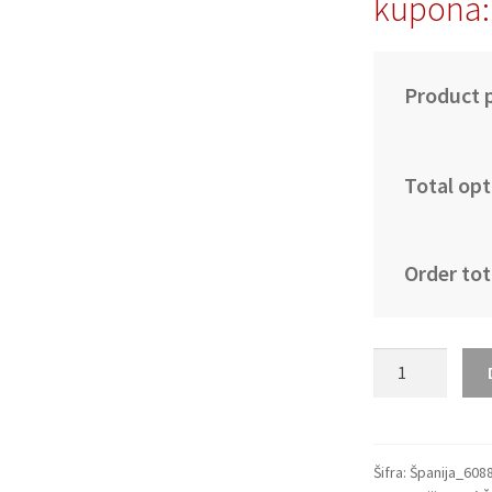
kupona:
Product p
Total opt
Order tot
Moški
Nogometni
dresi
Španija
Gostujoči
Šifra:
Španija_608