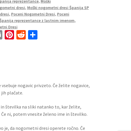
Španija reprezentance
,
Moški
gometni dresi
,
Moški nogometni dresi Španija SP
dresi
,
Poceni Nogometni Dresi
,
Poceni
Španija reprezentance z lastnim imenom
,
tni Dresi
E
Pi
R
S
m
nt
e
h
ai
er
d
ar
l
es
di
e
t
t
 vsebuje nogavic privzeto. Če želite nogavice,
jih plačate.
n številka na sliki natanko to, kar želite,
 Če ni, potem vnesite želeno ime in številko.
ivo je, da nogometni dresi operete ročno. Če