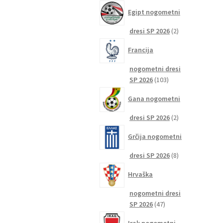
izdelkov
Egipt nogometni
2
dresi SP 2026
2
izdelka
Francija
nogometni dresi
103
SP 2026
103
izdelki
Gana nogometni
2
dresi SP 2026
2
izdelka
Grčija nogometni
8
dresi SP 2026
8
izdelkov
Hrvaška
nogometni dresi
47
SP 2026
47
izdelkov