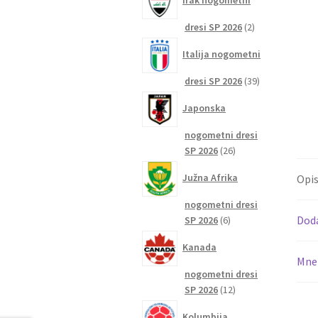
Irak nogometni
2
dresi SP 2026
2
izdelka
Italija nogometni
39
dresi SP 2026
39
izdelkov
Japonska
nogometni dresi
26
SP 2026
26
izdelkov
Južna Afrika
Opi
nogometni dresi
6
Dod
SP 2026
6
izdelkov
Kanada
Mnen
nogometni dresi
12
SP 2026
12
izdelkov
Kolumbija