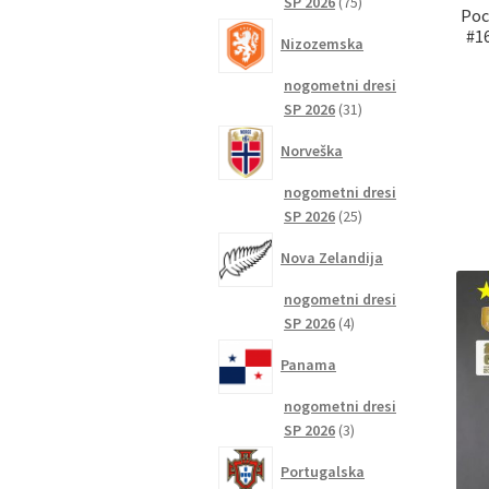
75
SP 2026
75
Poc
izdelkov
#16
Nizozemska
nogometni dresi
31
SP 2026
31
izdelkov
Norveška
nogometni dresi
25
SP 2026
25
izdelkov
Nova Zelandija
nogometni dresi
4
SP 2026
4
izdelki
Panama
nogometni dresi
3
SP 2026
3
izdelki
Portugalska