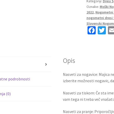
Kategoriji:
Dresi 
SP
Oznake:
Moški No
2022
2022
,
Nogometni 
Kratek
nogometni dresi 
Rokav
Slovenski Nogome
+
Fa
T
Kratke
ce
wi
hlače
b
tt
ANSU
o
er
FATI
17
Opis
o
s
količina
k
Nasveti za nogavice: Majica ne
atne podrobnosti
izberite možnosti nogavic, da 
Nasveti za tiskom: Če sta ime i
ja (0)
vam tega ni treba več vnašati.
Nasveti za pranje: Priporočlj