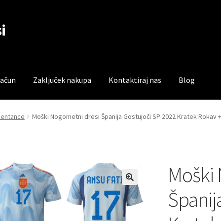
i
račun
Zaključek nakupa
Kontaktiraj nas
Blog
čun
Trgovina
Zaključek nakupa
zentance
Moški Nogometni dresi Španija Gostujoči SP 2022 Kratek Rokav +
Moški 
Španij