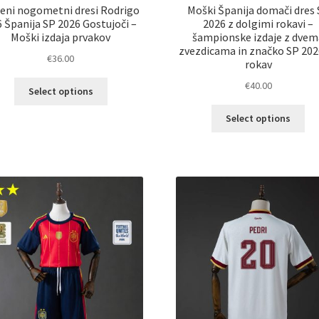
eni nogometni dresi Rodrigo
Moški Španija domači dres
 Španija SP 2026 Gostujoči –
2026 z dolgimi rokavi –
Moški izdaja prvakov
šampionske izdaje z dvem
zvezdicama in značko SP 202
€
36.00
rokav
Ta
€
40.00
Select options
izdelek
Ta
ima
Select options
izd
več
im
različic.
ve
Možnosti
razl
lahko
Mož
izberete
lah
na
izb
strani
na
izdelka
str
izd