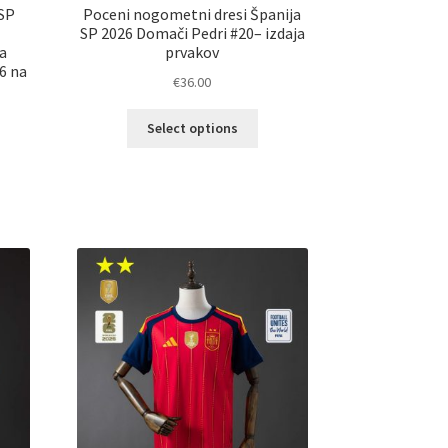
 SP
Poceni nogometni dresi Španija
SP 2026 Domači Pedri #20– izdaja
a
prvakov
6 na
€
36.00
Ta
Select options
izdelek
ima
elek
več
a
različic.
č
Možnosti
ičic.
lahko
nosti
izberete
ko
na
erete
strani
izdelka
ani
elka