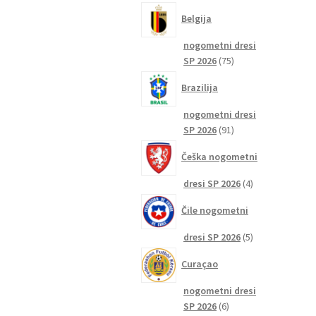
izdelkov
Belgija
nogometni dresi
75
SP 2026
75
izdelkov
Brazilija
nogometni dresi
91
SP 2026
91
izdelkov
Češka nogometni
4
dresi SP 2026
4
izdelki
Čile nogometni
5
dresi SP 2026
5
izdelkov
Curaçao
nogometni dresi
6
SP 2026
6