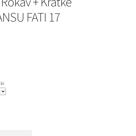
 Rokav + Kratke
ANSU FATI 17
ški