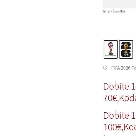
Imei / Številka
FIFA 2026 P
Dobite 
70€,Kod
Dobite 
100€,Ko