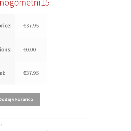
nogometni15
rice:
€37.95
ions:
€0.00
al:
€37.95
Dodaj v košarico
88