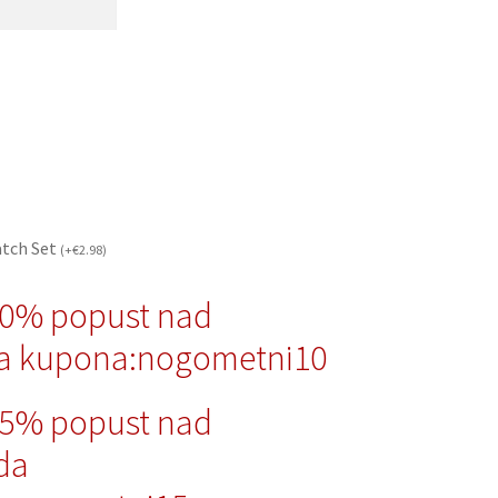
atch Set
(
+
€
2.98
)
10% popust nad
a kupona:nogometni10
15% popust nad
da