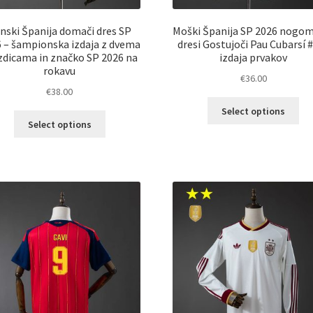
nski Španija domači dres SP
Moški Španija SP 2026 nogo
 – šampionska izdaja z dvema
dresi Gostujoči Pau Cubarsí 
zdicama in značko SP 2026 na
izdaja prvakov
rokavu
€
36.00
€
38.00
Ta
Select options
Ta
izd
Select options
izdelek
im
ima
ve
več
razl
različic.
Mož
Možnosti
lah
lahko
izb
izberete
na
na
str
strani
izd
izdelka