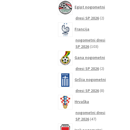
izdelkov
Egipt nogometni
2
dresi SP 2026
2
izdelka
Francija
nogometni dresi
103
SP 2026
103
izdelki
Gana nogometni
2
dresi SP 2026
2
izdelka
Grčija nogometni
8
dresi SP 2026
8
izdelkov
Hrvaška
nogometni dresi
47
SP 2026
47
izdelkov