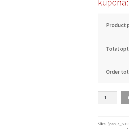
kupona:
Product p
Total opt
Order tot
Moški
Nogometni
dresi
Španija
Gostujoči
Šifra:
Španija_608