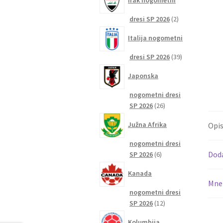
Irak nogometni
2
dresi SP 2026
2
izdelka
Italija nogometni
39
dresi SP 2026
39
izdelkov
Japonska
nogometni dresi
26
SP 2026
26
izdelkov
Južna Afrika
Opi
nogometni dresi
6
Dod
SP 2026
6
izdelkov
Kanada
Mnen
nogometni dresi
12
SP 2026
12
izdelkov
Kolumbija