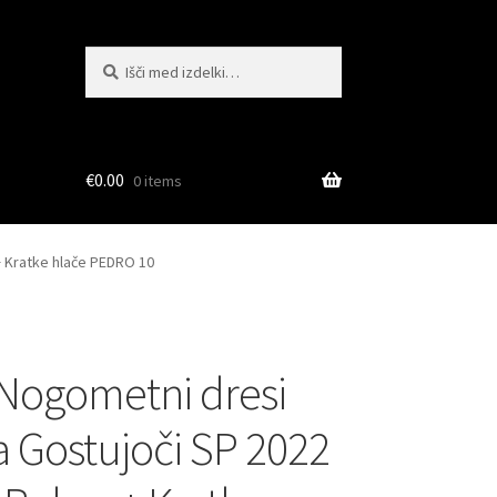
Išči:
Iskanje
€
0.00
0 items
+ Kratke hlače PEDRO 10
Nogometni dresi
a Gostujoči SP 2022