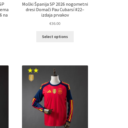
 SP
Moški Španija SP 2026 nogometni
dvema
dresi Domači Pau Cubarsí #22–
6 na
izdaja prvakov
€
36.00
Ta
Select options
izdelek
elek
ima
a
več
č
različic.
ičic.
Možnosti
nosti
lahko
ko
izberete
erete
na
strani
ani
izdelka
elka