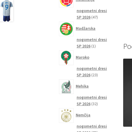
nogometni dresi
47
SP 2026
47
izdelkov
Madžarska
nogometni dresi
Po
1
SP 2026
1
izdelek
Maroko
nogometni dresi
23
SP 2026
23
izdelkov
Mehika
nogometni dresi
32
SP 2026
32
izdelkov
Nemčija
nogometni dresi