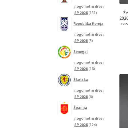
nogometni dresi
131
Že
SP 2026
131
2026
izdelkov
zve
Republika Koreja
nogometni dresi
5
SP 2026
5
izdelkov
Senegal
nogometni dresi
16
SP 2026
16
izdelkov
Škotska
nogometni dresi
6
SP 2026
6
izdelkov
Španija
nogometni dresi
124
SP 2026
124