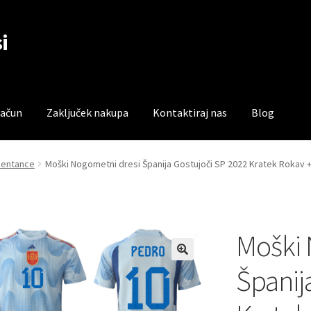
i
račun
Zaključek nakupa
Kontaktiraj nas
Blog
čun
Trgovina
Zaključek nakupa
zentance
Moški Nogometni dresi Španija Gostujoči SP 2022 Kratek Rokav 
Moški 
Španij