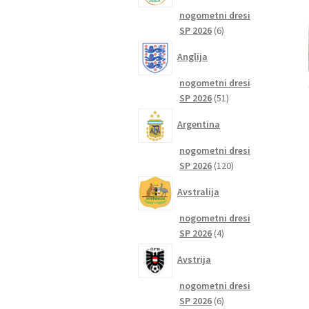
nogometni dresi
6
SP 2026
6
izdelkov
Anglija
nogometni dresi
51
SP 2026
51
izdelkov
Argentina
nogometni dresi
120
SP 2026
120
izdelkov
Avstralija
nogometni dresi
4
SP 2026
4
izdelki
Avstrija
nogometni dresi
6
SP 2026
6