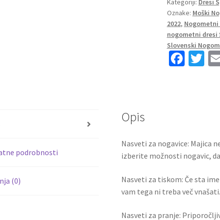
Kategoriji:
Dresi 
SP
Oznake:
Moški No
2022
2022
,
Nogometni 
Kratek
nogometni dresi 
Rokav
Slovenski Nogome
+
Fa
T
Kratke
ce
wi
hlače
b
tt
PEDRO
o
er
10
količina
Opis
o
s
k
Nasveti za nogavice: Majica ne
atne podrobnosti
izberite možnosti nogavic, da 
Nasveti za tiskom: Če sta ime i
ja (0)
vam tega ni treba več vnašati.
Nasveti za pranje: Priporočlj