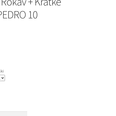
 Rokav + Kratke
 PEDRO 10
ški