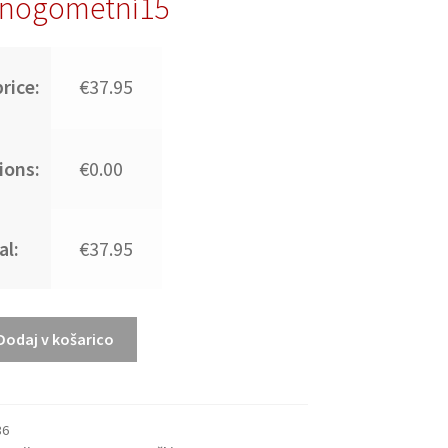
nogometni15
rice:
€37.95
ions:
€0.00
al:
€37.95
Dodaj v košarico
86