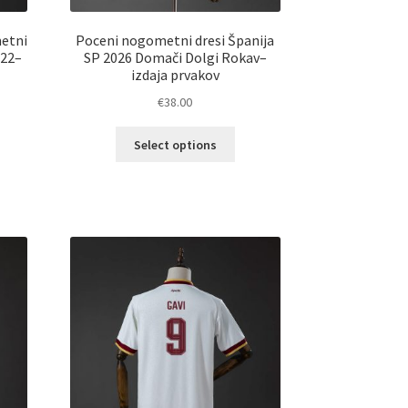
metni
Poceni nogometni dresi Španija
#22–
SP 2026 Domači Dolgi Rokav–
izdaja prvakov
€
38.00
Ta
Select options
elek
izdelek
a
ima
č
več
ičic.
različic.
nosti
Možnosti
ko
lahko
erete
izberete
na
ani
strani
elka
izdelka