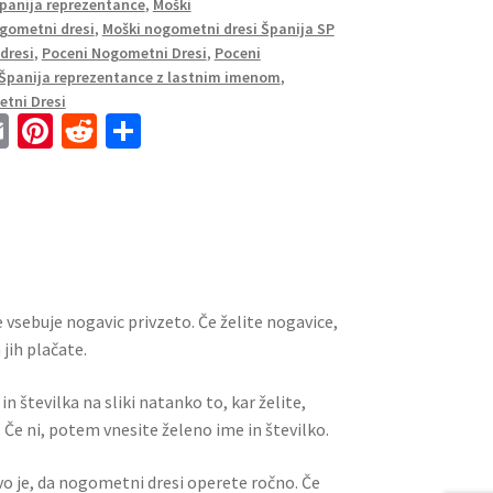
Španija reprezentance
,
Moški
gometni dresi
,
Moški nogometni dresi Španija SP
dresi
,
Poceni Nogometni Dresi
,
Poceni
Španija reprezentance z lastnim imenom
,
tni Dresi
E
Pi
R
S
m
nt
e
h
ai
er
d
ar
l
es
di
e
t
t
 vsebuje nogavic privzeto. Če želite nogavice,
jih plačate.
n številka na sliki natanko to, kar želite,
 Če ni, potem vnesite želeno ime in številko.
ivo je, da nogometni dresi operete ročno. Če