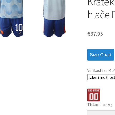
Kratek
hlače
€
37.95
Size Chart
Velikosti za Mo
Tiskom
(
+
€
5.95
)