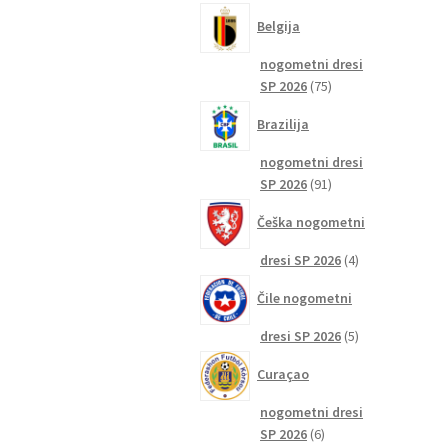
izdelkov
Belgija
nogometni dresi
75
SP 2026
75
izdelkov
Brazilija
nogometni dresi
91
SP 2026
91
izdelkov
Češka nogometni
4
dresi SP 2026
4
izdelki
Čile nogometni
5
dresi SP 2026
5
izdelkov
Curaçao
nogometni dresi
6
SP 2026
6