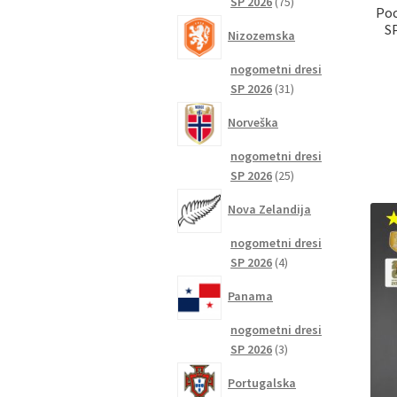
75
SP 2026
75
Poc
izdelkov
SP
Nizozemska
nogometni dresi
31
SP 2026
31
izdelkov
Norveška
nogometni dresi
25
SP 2026
25
izdelkov
Nova Zelandija
nogometni dresi
4
SP 2026
4
izdelki
Panama
nogometni dresi
3
SP 2026
3
izdelki
Portugalska