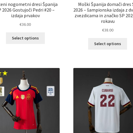
eni nogometni dresi Španija
Moški Španija domači dres
 2026 Gostujoči Pedri #20 –
2026 – šampionska izdaja z 
izdaja prvakov
zvezdicama in značko SP 202
rokavu
€
36.00
€
38.00
Ta
Select options
Ta
izdelek
Select options
izd
ima
im
več
ve
različic.
razl
Možnosti
Mož
lahko
lah
izberete
izb
na
na
strani
str
izdelka
izd