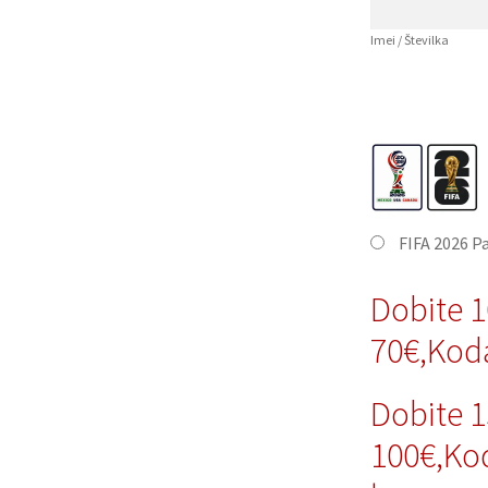
Imei / Številka
FIFA 2026 P
Dobite 
70€,Kod
Dobite 
100€,Ko