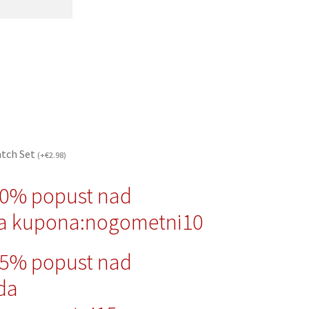
atch Set
(
+
€
2.98
)
10% popust nad
a kupona:nogometni10
15% popust nad
da