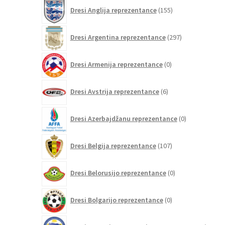
155
Dresi Anglija reprezentance
155
izdelkov
297
Dresi Argentina reprezentance
297
izdelkov
0
Dresi Armenija reprezentance
0
izdelkov
6
Dresi Avstrija reprezentance
6
izdelkov
0
Dresi Azerbajdžanu reprezentance
0
izdelkov
107
Dresi Belgija reprezentance
107
izdelkov
0
Dresi Belorusijo reprezentance
0
izdelkov
0
Dresi Bolgarijo reprezentance
0
izdelkov