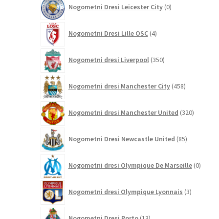
0
Nogometni Dresi Leicester City
0
izdelkov
4
Nogometni Dresi Lille OSC
4
izdelki
350
Nogometni dresi Liverpool
350
izdelkov
458
Nogometni dresi Manchester City
458
izdelkov
320
Nogometni dresi Manchester United
320
izdelkov
85
Nogometni Dresi Newcastle United
85
izdelkov
0
Nogometni dresi Olympique De Marseille
0
izdelk
3
Nogometni dresi Olympique Lyonnais
3
izdelki
13
Nogometni Dresi Porto
13