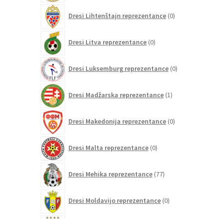
0
Dresi Lihtenštajn reprezentance
0
izdelkov
0
Dresi Litva reprezentance
0
izdelkov
0
Dresi Luksemburg reprezentance
0
izdelkov
1
Dresi Madžarska reprezentance
1
izdelek
0
Dresi Makedonija reprezentance
0
izdelkov
0
Dresi Malta reprezentance
0
izdelkov
77
Dresi Mehika reprezentance
77
izdelkov
0
Dresi Moldavijo reprezentance
0
izdelkov