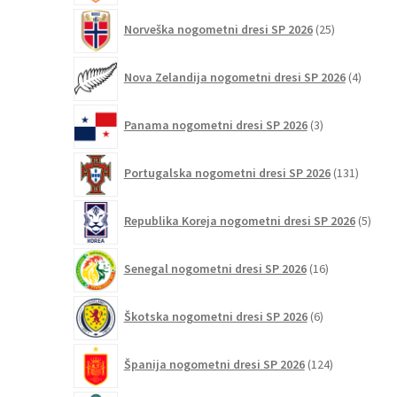
25
Norveška nogometni dresi SP 2026
25
izdelkov
4
Nova Zelandija nogometni dresi SP 2026
4
izdelki
3
Panama nogometni dresi SP 2026
3
izdelki
131
Portugalska nogometni dresi SP 2026
131
izdelko
5
Republika Koreja nogometni dresi SP 2026
5
izdel
16
Senegal nogometni dresi SP 2026
16
izdelkov
6
Škotska nogometni dresi SP 2026
6
izdelkov
124
Španija nogometni dresi SP 2026
124
izdelkov