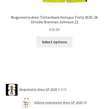
Nogometni dresi Tottenham Hotspur Tretji 2025-26
Otroški Brennan Johnson 22
€
35.00
Ta
Po
Select options
izdelek
ima
več
različic.
Možnosti
lahko
izberete
1223
na
Nogometni dresi SP 2026
1223
izdelkov
strani
6
izdelka
Alžirija nogometni dresi SP 2026
6
izdelkov