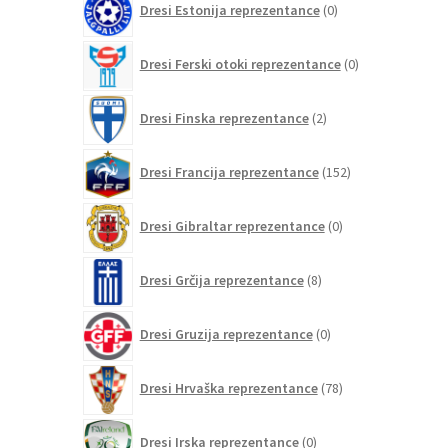
Dresi Estonija reprezentance
0
izdelkov
0
Dresi Ferski otoki reprezentance
0
izdelkov
2
Dresi Finska reprezentance
2
izdelka
152
Dresi Francija reprezentance
152
izdelkov
0
Dresi Gibraltar reprezentance
0
izdelkov
8
Dresi Grčija reprezentance
8
izdelkov
0
Dresi Gruzija reprezentance
0
izdelkov
78
Dresi Hrvaška reprezentance
78
izdelkov
0
Dresi Irska reprezentance
0