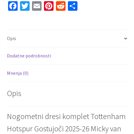
Fa
T
E
Pi
R
S
37
količina
ce
wi
m
nt
e
h
b
tt
ai
er
d
ar
o
er
l
es
di
e
Opis
o
t
t
k
Dodatne podrobnosti
Mnenja (0)
Opis
Nogometni dresi komplet Tottenham
Hotspur Gostujoči 2025-26 Micky van