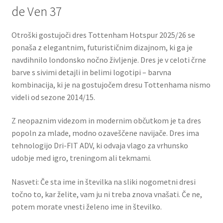
de Ven 37
Otroški gostujoči dres Tottenham Hotspur 2025/26 se
ponaša z elegantnim, futurističnim dizajnom, ki ga je
navdihnilo londonsko nočno življenje. Dres je v celoti črne
barve s sivimi detajli in belimi logotipi – barvna
kombinacija, ki je na gostujočem dresu Tottenhama nismo
videli od sezone 2014/15.
Z neopaznim videzom in modernim občutkom je ta dres
popoln za mlade, modno ozaveščene navijače. Dres ima
tehnologijo Dri-FIT ADV, ki odvaja vlago za vrhunsko
udobje med igro, treningom ali tekmami.
Nasveti: Če sta ime in številka na sliki nogometni dresi
točno to, kar želite, vam ju ni treba znova vnašati. Če ne,
potem morate vnesti želeno ime in številko.