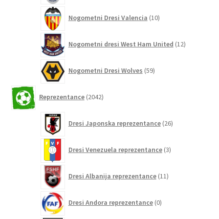
10
Nogometni Dresi Valencia
10
izdelkov
12
Nogometni dresi West Ham United
12
izdelkov
59
Nogometni Dresi Wolves
59
izdelkov
2042
Reprezentance
2042
izdelkov
26
Dresi Japonska reprezentance
26
izdelkov
3
Dresi Venezuela reprezentance
3
izdelki
11
Dresi Albanija reprezentance
11
izdelkov
0
Dresi Andora reprezentance
0
izdelkov