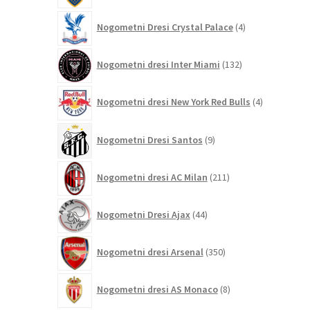
4
Nogometni Dresi Crystal Palace
4
izdelki
132
Nogometni dresi Inter Miami
132
izdelkov
4
Nogometni dresi New York Red Bulls
4
izdelki
9
Nogometni Dresi Santos
9
izdelkov
211
Nogometni dresi AC Milan
211
izdelkov
44
Nogometni Dresi Ajax
44
izdelkov
350
Nogometni dresi Arsenal
350
izdelkov
8
Nogometni dresi AS Monaco
8
izdelkov