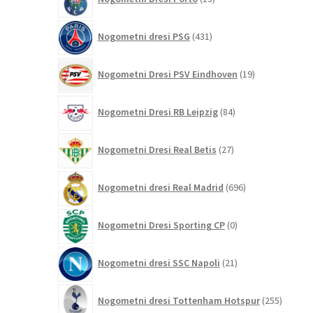
izdelkov
431
Nogometni dresi PSG
431
izdelkov
19
Nogometni Dresi PSV Eindhoven
19
izdelkov
84
Nogometni Dresi RB Leipzig
84
izdelkov
27
Nogometni Dresi Real Betis
27
izdelkov
696
Nogometni dresi Real Madrid
696
izdelkov
0
Nogometni Dresi Sporting CP
0
izdelkov
21
Nogometni dresi SSC Napoli
21
izdelkov
255
Nogometni dresi Tottenham Hotspur
255
izdelko