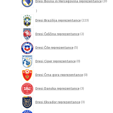
Dresi Bosna in Hercegovina reprezentance
20
20
izdelkov
223
Dresi Brazilija reprezentance
223
izdelkov
2
Dresi Češčina reprezentance
2
izdelka
5
Dresi Čile reprezentance
5
izdelkov
0
Dresi Ciper reprezentance
0
izdelkov
0
Dresi Črna gora reprezentance
0
izdelkov
3
Dresi Danska reprezentance
3
izdelki
3
Dresi Ekvador reprezentance
3
izdelki
0