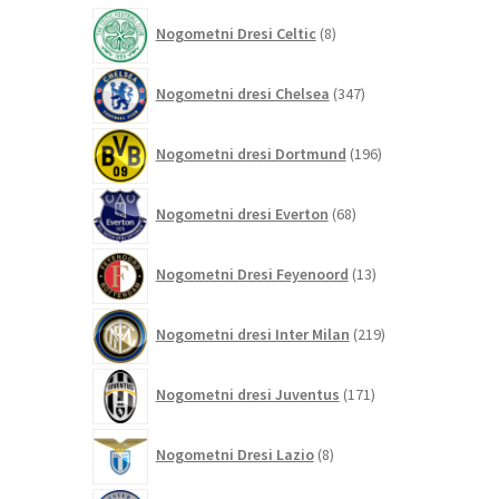
izdelkov
8
Nogometni Dresi Celtic
8
izdelkov
347
Nogometni dresi Chelsea
347
izdelkov
196
Nogometni dresi Dortmund
196
izdelkov
68
Nogometni dresi Everton
68
izdelkov
13
Nogometni Dresi Feyenoord
13
izdelkov
219
Nogometni dresi Inter Milan
219
izdelkov
171
Nogometni dresi Juventus
171
izdelkov
8
Nogometni Dresi Lazio
8
izdelkov