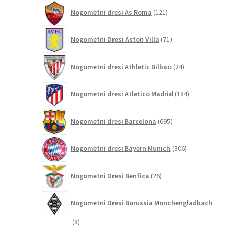
121
Nogometni dresi As Roma
121
izdelkov
71
Nogometni Dresi Aston Villa
71
izdelkov
24
Nogometni dresi Athletic Bilbao
24
izdelkov
184
Nogometni dresi Atletico Madrid
184
izdelkov
695
Nogometni dresi Barcelona
695
izdelkov
306
Nogometni dresi Bayern Munich
306
izdelkov
26
Nogometni Dresi Benfica
26
izdelkov
Nogometni Dresi Borussia Monchengladbach
8
8