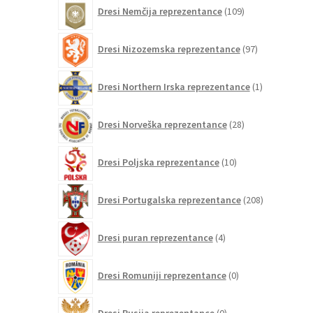
109
Dresi Nemčija reprezentance
109
izdelkov
97
Dresi Nizozemska reprezentance
97
izdelkov
1
Dresi Northern Irska reprezentance
1
izdelek
28
Dresi Norveška reprezentance
28
izdelkov
10
Dresi Poljska reprezentance
10
izdelkov
208
Dresi Portugalska reprezentance
208
izdelkov
4
Dresi puran reprezentance
4
izdelki
0
Dresi Romuniji reprezentance
0
izdelkov
0
Dresi Rusija reprezentance
0