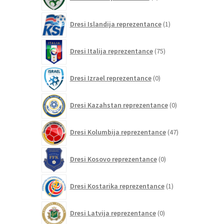
izdelkov
1
Dresi Islandija reprezentance
1
izdelek
75
Dresi Italija reprezentance
75
izdelkov
0
Dresi Izrael reprezentance
0
izdelkov
0
Dresi Kazahstan reprezentance
0
izdelkov
47
Dresi Kolumbija reprezentance
47
izdelkov
0
Dresi Kosovo reprezentance
0
izdelkov
1
Dresi Kostarika reprezentance
1
izdelek
0
Dresi Latvija reprezentance
0
izdelkov