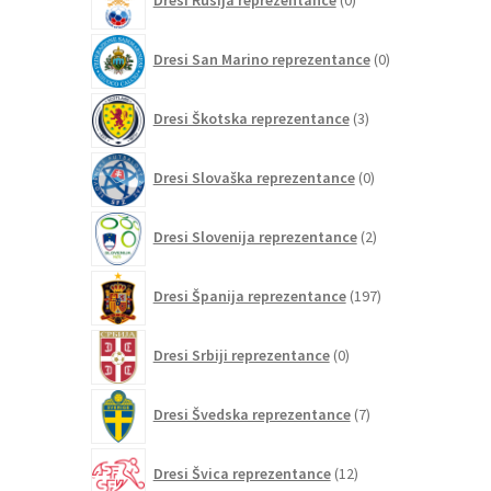
izdelkov
0
Dresi San Marino reprezentance
0
izdelkov
3
Dresi Škotska reprezentance
3
izdelki
0
Dresi Slovaška reprezentance
0
izdelkov
2
Dresi Slovenija reprezentance
2
izdelka
197
Dresi Španija reprezentance
197
izdelkov
0
Dresi Srbiji reprezentance
0
izdelkov
7
Dresi Švedska reprezentance
7
izdelkov
12
Dresi Švica reprezentance
12
izdelkov