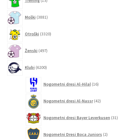
Trening
13
izdelkov
3881
Moški
3881
izdelkov
3320
Otroški
3320
izdelkov
497
Ženski
497
izdelkov
6200
Klubi
6200
izdelkov
16
Nogometni dresi Al-Hilal
16
izdelkov
42
Nogometni dresi Al-Nassr
42
izdelkov
31
Nogometni dresi Bayer Leverkusen
31
izdelkov
2
Nogometni Dresi Boca Juniors
2
izdelka