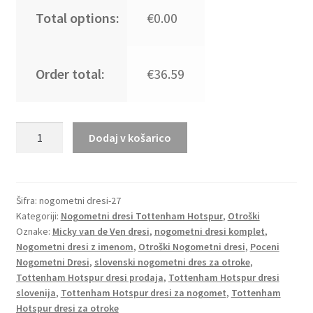
Total options:
€0.00
Order total:
€36.59
Nogometni dresi
Dodaj v košarico
komplet
Tottenham
Hotspur
Gostujoči
Šifra:
nogometni dresi-27
Kategoriji:
Nogometni dresi Tottenham Hotspur
,
Otroški
2025-
Oznake:
Micky van de Ven dresi
,
nogometni dresi komplet
,
26
Nogometni dresi z imenom
,
Otroški Nogometni dresi
,
Poceni
Micky
Nogometni Dresi
,
slovenski nogometni dres za otroke
,
van
Tottenham Hotspur dresi prodaja
,
Tottenham Hotspur dresi
de
slovenija
,
Tottenham Hotspur dresi za nogomet
,
Tottenham
Ven
Hotspur dresi za otroke