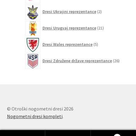
2
Dresi Ukrajini reprezentance
2
izdelka
21
Dresi Urugvaj reprezentance
21
izdelkov
5
Dresi Wales reprezentance
5
izdelkov
26
Dresi Združene države reprezentance
26
izdelkov
© Otroški nogometni dresi 2026
Nogometni dresi kompleti
.