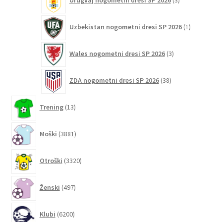
Urugvaj nogometni dresi SP 2026
3
izdelki
1
Uzbekistan nogometni dresi SP 2026
1
izdelek
3
Wales nogometni dresi SP 2026
3
izdelki
38
ZDA nogometni dresi SP 2026
38
izdelkov
13
Trening
13
izdelkov
3881
Moški
3881
izdelkov
3320
Otroški
3320
izdelkov
497
Ženski
497
izdelkov
6200
Klubi
6200
izdelkov