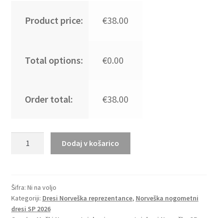
Product price:
€38.00
Total options:
€0.00
Order total:
€38.00
Nogometni
Dodaj v košarico
dresi
kompleti
Norveška
Domači
Šifra:
Ni na voljo
Kategoriji:
Dresi Norveška reprezentance
,
Norveška nogometni
SP
dresi SP 2026
2026