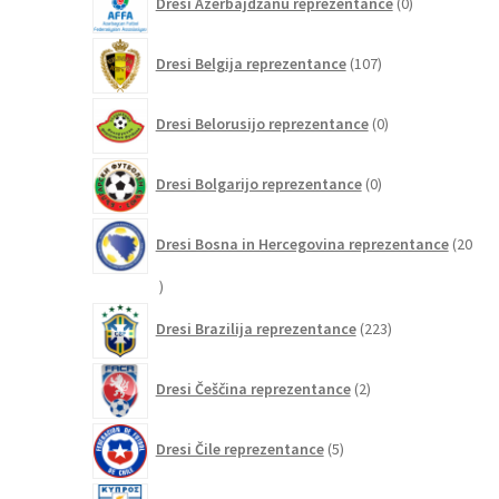
Dresi Azerbajdžanu reprezentance
0
izdelkov
107
Dresi Belgija reprezentance
107
izdelkov
0
Dresi Belorusijo reprezentance
0
izdelkov
0
Dresi Bolgarijo reprezentance
0
izdelkov
Dresi Bosna in Hercegovina reprezentance
20
20
izdelkov
223
Dresi Brazilija reprezentance
223
izdelkov
2
Dresi Češčina reprezentance
2
izdelka
5
Dresi Čile reprezentance
5
izdelkov
0