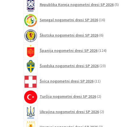
5
Republika Koreja nogometni dresi SP 2026
5
izdel
16
Senegal nogometni dresi SP 2026
16
izdelkov
6
Škotska nogometni dresi SP 2026
6
izdelkov
124
Španija nogometni dresi SP 2026
124
izdelkov
23
Švedska nogometni dresi SP 2026
23
izdelkov
11
Švica nogometni dresi SP 2026
11
izdelkov
2
Turčija nogometni dresi SP 2026
2
izdelka
2
Ukrajina nogometni dresi SP 2026
2
izdelka
3