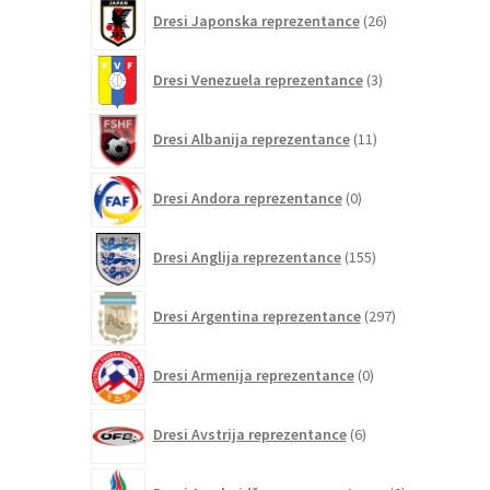
26
Dresi Japonska reprezentance
26
izdelkov
3
Dresi Venezuela reprezentance
3
izdelki
11
Dresi Albanija reprezentance
11
izdelkov
0
Dresi Andora reprezentance
0
izdelkov
155
Dresi Anglija reprezentance
155
izdelkov
297
Dresi Argentina reprezentance
297
izdelkov
0
Dresi Armenija reprezentance
0
izdelkov
6
Dresi Avstrija reprezentance
6
izdelkov
0