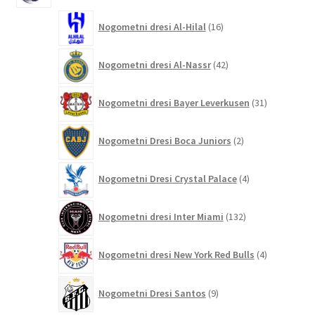
16
Nogometni dresi Al-Hilal
16
izdelkov
42
Nogometni dresi Al-Nassr
42
izdelkov
31
Nogometni dresi Bayer Leverkusen
31
izdelkov
2
Nogometni Dresi Boca Juniors
2
izdelka
4
Nogometni Dresi Crystal Palace
4
izdelki
132
Nogometni dresi Inter Miami
132
izdelkov
4
Nogometni dresi New York Red Bulls
4
izdelki
9
Nogometni Dresi Santos
9
izdelkov