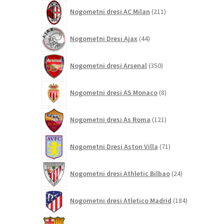
211
Nogometni dresi AC Milan
211
izdelkov
44
Nogometni Dresi Ajax
44
izdelkov
350
Nogometni dresi Arsenal
350
izdelkov
8
Nogometni dresi AS Monaco
8
izdelkov
121
Nogometni dresi As Roma
121
izdelkov
71
Nogometni Dresi Aston Villa
71
izdelkov
24
Nogometni dresi Athletic Bilbao
24
izdelkov
184
Nogometni dresi Atletico Madrid
184
izdelkov
695