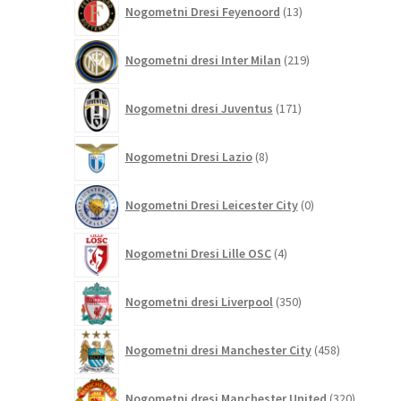
Nogometni Dresi Feyenoord
13
izdelkov
219
Nogometni dresi Inter Milan
219
izdelkov
171
Nogometni dresi Juventus
171
izdelkov
8
Nogometni Dresi Lazio
8
izdelkov
0
Nogometni Dresi Leicester City
0
izdelkov
4
Nogometni Dresi Lille OSC
4
izdelki
350
Nogometni dresi Liverpool
350
izdelkov
458
Nogometni dresi Manchester City
458
izdelkov
320
Nogometni dresi Manchester United
320