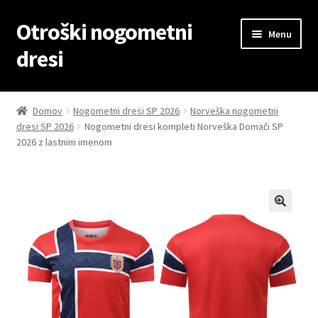
Otroški nogometni
Skip
Skip
Menu
to
to
dresi
navigation
content
Domov
Domov
Nogometni dresi SP 2026
Norveška nogometni
dresi SP 2026
Nogometni dresi kompleti Norveška Domači SP
Blog
2026 z lastnim imenom
Kontaktiraj nas
Košarica
Moj račun
Trgovina
Zaključek nakupa