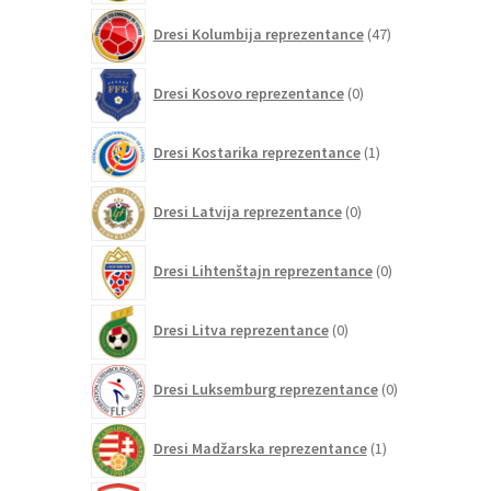
47
Dresi Kolumbija reprezentance
47
izdelkov
0
Dresi Kosovo reprezentance
0
izdelkov
1
Dresi Kostarika reprezentance
1
izdelek
0
Dresi Latvija reprezentance
0
izdelkov
0
Dresi Lihtenštajn reprezentance
0
izdelkov
0
Dresi Litva reprezentance
0
izdelkov
0
Dresi Luksemburg reprezentance
0
izdelkov
1
Dresi Madžarska reprezentance
1
izdelek