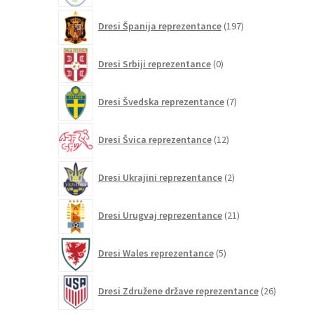
197
Dresi Španija reprezentance
197
izdelkov
0
Dresi Srbiji reprezentance
0
izdelkov
7
Dresi Švedska reprezentance
7
izdelkov
12
Dresi Švica reprezentance
12
izdelkov
2
Dresi Ukrajini reprezentance
2
izdelka
21
Dresi Urugvaj reprezentance
21
izdelkov
5
Dresi Wales reprezentance
5
izdelkov
26
Dresi Združene države reprezentance
26
izdelkov