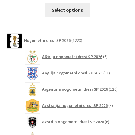
Ta
Select options
izdelek
ima
več
različic.
1223
Nogometni dresi SP 2026
1223
izdelkov
Možnosti
lahko
6
Alžirija nogometni dresi SP 2026
6
izberete
izdelkov
na
51
Anglija nogometni dresi SP 2026
51
strani
izdelkov
izdelka
120
Argentina nogometni dresi SP 2026
120
izdelkov
4
Avstralija nogometni dresi SP 2026
4
izdelki
6
Avstrija nogometni dresi SP 2026
6
izdelkov
75