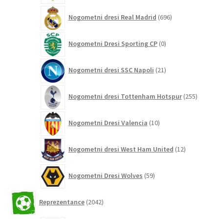
696
Nogometni dresi Real Madrid
696
izdelkov
0
Nogometni Dresi Sporting CP
0
izdelkov
21
Nogometni dresi SSC Napoli
21
izdelkov
255
Nogometni dresi Tottenham Hotspur
255
izdelko
10
Nogometni Dresi Valencia
10
izdelkov
12
Nogometni dresi West Ham United
12
izdelkov
59
Nogometni Dresi Wolves
59
izdelkov
2042
Reprezentance
2042
izdelkov