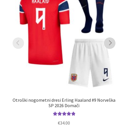
Otroški nogometni dresi Erling Haaland #9 Norveška
Ot
SP 2026 Domači
Ocenjeno
€
34.00
5.00
od 5