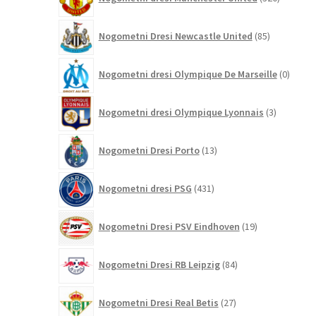
izdelkov
85
Nogometni Dresi Newcastle United
85
izdelkov
0
Nogometni dresi Olympique De Marseille
0
izdelk
3
Nogometni dresi Olympique Lyonnais
3
izdelki
13
Nogometni Dresi Porto
13
izdelkov
431
Nogometni dresi PSG
431
izdelkov
19
Nogometni Dresi PSV Eindhoven
19
izdelkov
84
Nogometni Dresi RB Leipzig
84
izdelkov
27
Nogometni Dresi Real Betis
27
izdelkov