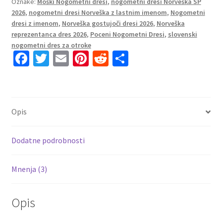
Oznake:
Moški Nogometni dresi
,
nogometni dresi Norveška SP
z
2026
,
nogometni dresi Norveška z lastnim imenom
,
Nogometni
lastnim
dresi z imenom
,
Norveška gostujoči dresi 2026
,
Norveška
imenom
reprezentanca dres 2026
,
Poceni Nogometni Dresi
,
slovenski
količina
nogometni dres za otroke
Fa
T
E
Pi
R
S
ce
wi
m
nt
e
h
b
tt
ai
er
d
ar
o
er
l
es
di
e
Opis
o
t
t
k
Dodatne podrobnosti
Mnenja (3)
Opis