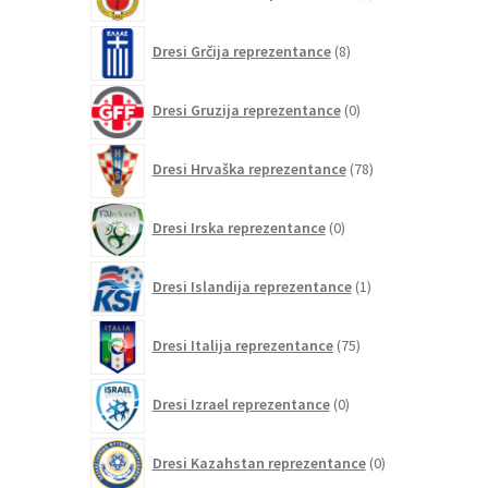
izdelkov
8
Dresi Grčija reprezentance
8
izdelkov
0
Dresi Gruzija reprezentance
0
izdelkov
78
Dresi Hrvaška reprezentance
78
izdelkov
0
Dresi Irska reprezentance
0
izdelkov
1
Dresi Islandija reprezentance
1
izdelek
75
Dresi Italija reprezentance
75
izdelkov
0
Dresi Izrael reprezentance
0
izdelkov
0
Dresi Kazahstan reprezentance
0
izdelkov