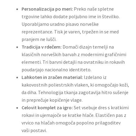
Personalizacija po meri:
Preko naše spletne
trgovine lahko dodate poljubno ime in številko.
Uporabljamo uradno pisavo norveške
reprezentance. Tisk je varen, trpežen in se med
pranjem ne lušči.
Tradicija v rdečem:
Domači dizajn temelji na
klasičnih norveških barvah z modernimi grafičnimi
elementi. Tri barvni detajli na ovratniku in rokavih
poudarjajo nacionalno identiteto.
Lahkoten in zračen material:
Izdelano iz
kakovostnih poliestrskih vlaken, ki omogočajo koži,
da diha. Tehnologija tkanja zagotavlja hitro sušenje
in preprečuje kopičenje vlage.
Celovit komplet za igro:
Set vsebuje dres s kratkimi
rokavi in ujemajoče se kratke hlače. Elastičen pas z
vrvico na hlačah omogoča popolno prilagoditev
vaši postavi.