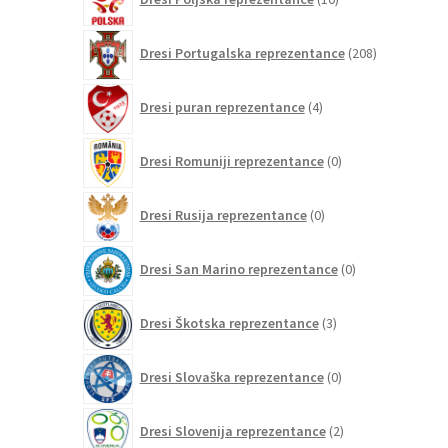
izdelkov
208
Dresi Portugalska reprezentance
208
izdelkov
4
Dresi puran reprezentance
4
izdelki
0
Dresi Romuniji reprezentance
0
izdelkov
0
Dresi Rusija reprezentance
0
izdelkov
0
Dresi San Marino reprezentance
0
izdelkov
3
Dresi Škotska reprezentance
3
izdelki
0
Dresi Slovaška reprezentance
0
izdelkov
2
Dresi Slovenija reprezentance
2
izdelka