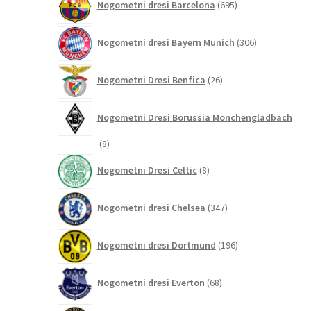
Nogometni dresi Barcelona
695
izdelkov
306
Nogometni dresi Bayern Munich
306
izdelkov
26
Nogometni Dresi Benfica
26
izdelkov
Nogometni Dresi Borussia Monchengladbach
8
8
izdelkov
8
Nogometni Dresi Celtic
8
izdelkov
347
Nogometni dresi Chelsea
347
izdelkov
196
Nogometni dresi Dortmund
196
izdelkov
68
Nogometni dresi Everton
68
izdelkov
13