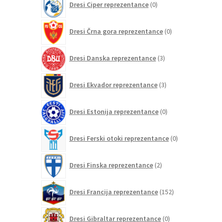
Dresi Ciper reprezentance
0
izdelkov
0
Dresi Črna gora reprezentance
0
izdelkov
3
Dresi Danska reprezentance
3
izdelki
3
Dresi Ekvador reprezentance
3
izdelki
0
Dresi Estonija reprezentance
0
izdelkov
0
Dresi Ferski otoki reprezentance
0
izdelkov
2
Dresi Finska reprezentance
2
izdelka
152
Dresi Francija reprezentance
152
izdelkov
0
Dresi Gibraltar reprezentance
0