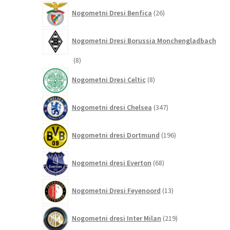
26
Nogometni Dresi Benfica
26
izdelkov
Nogometni Dresi Borussia Monchengladbach
8
8
izdelkov
8
Nogometni Dresi Celtic
8
izdelkov
347
Nogometni dresi Chelsea
347
izdelkov
196
Nogometni dresi Dortmund
196
izdelkov
68
Nogometni dresi Everton
68
izdelkov
13
Nogometni Dresi Feyenoord
13
izdelkov
219
Nogometni dresi Inter Milan
219
izdelkov