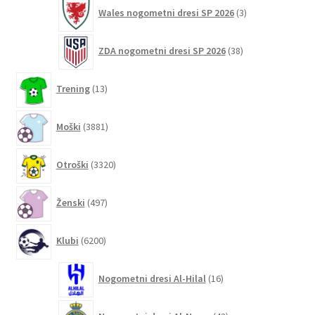
3
Wales nogometni dresi SP 2026
3
izdelki
38
ZDA nogometni dresi SP 2026
38
izdelkov
13
Trening
13
izdelkov
3881
Moški
3881
izdelkov
3320
Otroški
3320
izdelkov
497
Ženski
497
izdelkov
6200
Klubi
6200
izdelkov
16
Nogometni dresi Al-Hilal
16
izdelkov
42