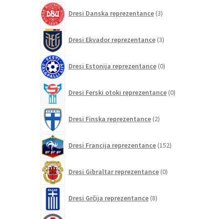
3
Dresi Danska reprezentance
3
izdelki
3
Dresi Ekvador reprezentance
3
izdelki
0
Dresi Estonija reprezentance
0
izdelkov
0
Dresi Ferski otoki reprezentance
0
izdelkov
2
Dresi Finska reprezentance
2
izdelka
152
Dresi Francija reprezentance
152
izdelkov
0
Dresi Gibraltar reprezentance
0
izdelkov
8
Dresi Grčija reprezentance
8
izdelkov
0