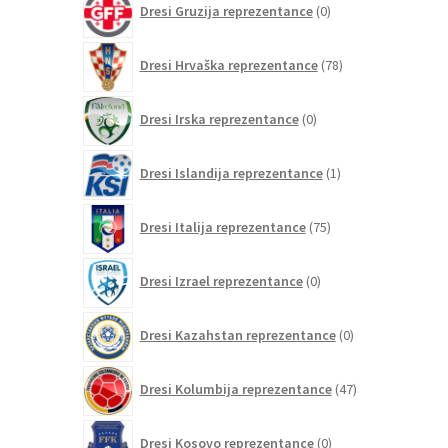
Dresi Gruzija reprezentance
0
izdelkov
78
Dresi Hrvaška reprezentance
78
izdelkov
0
Dresi Irska reprezentance
0
izdelkov
1
Dresi Islandija reprezentance
1
izdelek
75
Dresi Italija reprezentance
75
izdelkov
0
Dresi Izrael reprezentance
0
izdelkov
0
Dresi Kazahstan reprezentance
0
izdelkov
47
Dresi Kolumbija reprezentance
47
izdelkov
0
Dresi Kosovo reprezentance
0