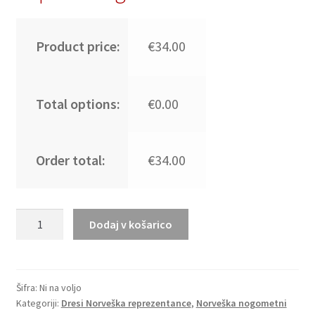
Product price:
€34.00
Total options:
€0.00
Order total:
€34.00
Norveška
Dodaj v košarico
SP
dresi
2026
Tretji
Šifra:
Ni na voljo
Kategoriji:
Dresi Norveška reprezentance
,
Norveška nogometni
Martin