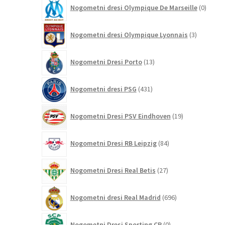
0
Nogometni dresi Olympique De Marseille
0
izdelk
3
Nogometni dresi Olympique Lyonnais
3
izdelki
13
Nogometni Dresi Porto
13
izdelkov
431
Nogometni dresi PSG
431
izdelkov
19
Nogometni Dresi PSV Eindhoven
19
izdelkov
84
Nogometni Dresi RB Leipzig
84
izdelkov
27
Nogometni Dresi Real Betis
27
izdelkov
696
Nogometni dresi Real Madrid
696
izdelkov
0
Nogometni Dresi Sporting CP
0