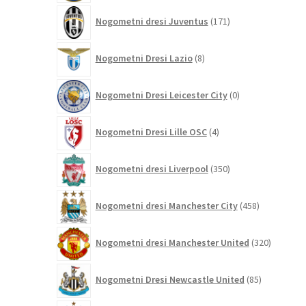
171
Nogometni dresi Juventus
171
izdelkov
8
Nogometni Dresi Lazio
8
izdelkov
0
Nogometni Dresi Leicester City
0
izdelkov
4
Nogometni Dresi Lille OSC
4
izdelki
350
Nogometni dresi Liverpool
350
izdelkov
458
Nogometni dresi Manchester City
458
izdelkov
320
Nogometni dresi Manchester United
320
izdelkov
85
Nogometni Dresi Newcastle United
85
izdelkov