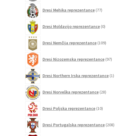
77
Dresi Mehika reprezentance
77
izdelkov
0
Dresi Moldavijo reprezentance
0
izdelkov
109
Dresi Nemčija reprezentance
109
izdelkov
97
Dresi Nizozemska reprezentance
97
izdelkov
1
Dresi Northern Irska reprezentance
1
izdelek
28
Dresi Norveška reprezentance
28
izdelkov
10
Dresi Poljska reprezentance
10
izdelkov
208
Dresi Portugalska reprezentance
208
izdelkov