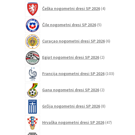
4
Češka nogometni dresi SP 2026
4
izdelki
5
Čile nogometni dresi SP 2026
5
izdelkov
6
Curaçao nogometni dresi SP 2026
6
izdelkov
2
Egipt nogometni dresi SP 2026
2
izdelka
103
Francija nogometni dresi SP 2026
103
izdelki
2
Gana nogometni dresi SP 2026
2
izdelka
8
Grčija nogometni dresi SP 2026
8
izdelkov
47
Hrvaška nogometni dresi SP 2026
47
izdelkov
2