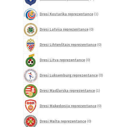
izdelkov
1
Dresi Kostarika reprezentance
1
izdelek
0
Dresi Latvija reprezentance
0
izdelkov
0
Dresi Lihtenštajn reprezentance
0
izdelkov
0
Dresi Litva reprezentance
0
izdelkov
0
Dresi Luksemburg reprezentance
0
izdelkov
1
Dresi Madžarska reprezentance
1
izdelek
0
Dresi Makedonija reprezentance
0
izdelkov
0
Dresi Malta reprezentance
0
izdelkov