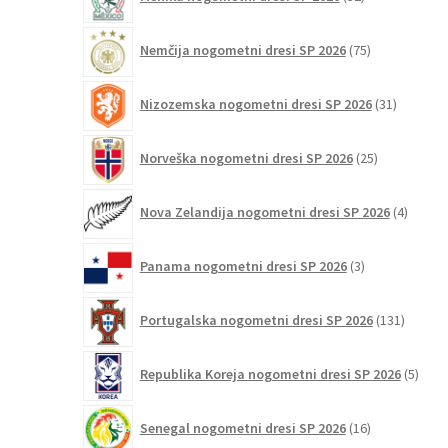
izdelkov
75
Nemčija nogometni dresi SP 2026
75
izdelkov
31
Nizozemska nogometni dresi SP 2026
31
izdelkov
25
Norveška nogometni dresi SP 2026
25
izdelkov
4
Nova Zelandija nogometni dresi SP 2026
4
izdelki
3
Panama nogometni dresi SP 2026
3
izdelki
131
Portugalska nogometni dresi SP 2026
131
izdelko
5
Republika Koreja nogometni dresi SP 2026
5
izdel
16
Senegal nogometni dresi SP 2026
16
izdelkov