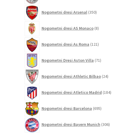
350
Nogometni dresi Arsenal
350
izdelkov
8
Nogometni dresi AS Monaco
8
izdelkov
121
Nogometni dresi As Roma
121
izdelkov
71
Nogometni Dresi Aston Villa
71
izdelkov
24
Nogometni dresi Athletic Bilbao
24
izdelkov
184
Nogometni dresi Atletico Madrid
184
izdelkov
695
Nogometni dresi Barcelona
695
izdelkov
306
Nogometni dresi Bayern Munich
306
izdelkov