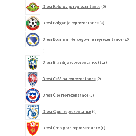
0
Dresi Belorusijo reprezentance
0
izdelkov
0
Dresi Bolgarijo reprezentance
0
izdelkov
Dresi Bosna in Hercegovina reprezentance
20
20
izdelkov
223
Dresi Brazilija reprezentance
223
izdelkov
2
Dresi Češčina reprezentance
2
izdelka
5
Dresi Čile reprezentance
5
izdelkov
0
Dresi Ciper reprezentance
0
izdelkov
0
Dresi Črna gora reprezentance
0
izdelkov