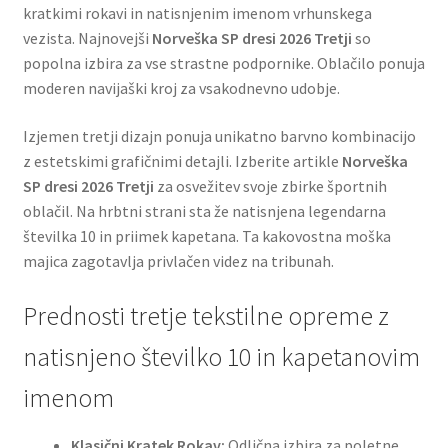
kratkimi rokavi in natisnjenim imenom vrhunskega
vezista. Najnovejši
Norveška SP dresi 2026 Tretji
so
popolna izbira za vse strastne podpornike. Oblačilo ponuja
moderen navijaški kroj za vsakodnevno udobje.
Izjemen tretji dizajn ponuja unikatno barvno kombinacijo
z estetskimi grafičnimi detajli. Izberite artikle
Norveška
SP dresi 2026 Tretji
za osvežitev svoje zbirke športnih
oblačil. Na hrbtni strani sta že natisnjena legendarna
številka 10 in priimek kapetana. Ta kakovostna moška
majica zagotavlja privlačen videz na tribunah.
Prednosti tretje tekstilne opreme z
natisnjeno številko 10 in kapetanovim
imenom
Klasični Kratek Rokav:
Odlična izbira za poletne