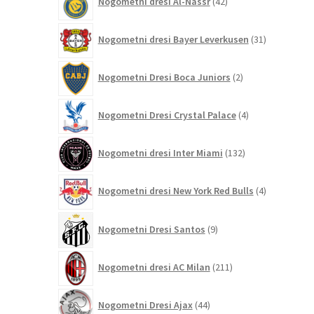
Nogometni dresi Al-Nassr
42
izdelkov
31
Nogometni dresi Bayer Leverkusen
31
izdelkov
2
Nogometni Dresi Boca Juniors
2
izdelka
4
Nogometni Dresi Crystal Palace
4
izdelki
132
Nogometni dresi Inter Miami
132
izdelkov
4
Nogometni dresi New York Red Bulls
4
izdelki
9
Nogometni Dresi Santos
9
izdelkov
211
Nogometni dresi AC Milan
211
izdelkov
44
Nogometni Dresi Ajax
44
izdelkov