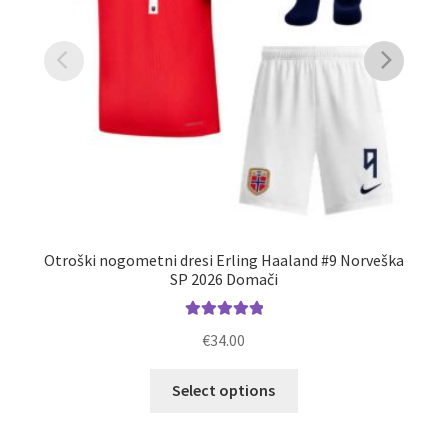
Otroški nogometni dresi Erling Haaland #9 Norveška
No
SP 2026 Domači
Ocenjeno
€
34.00
5.00
od 5
Ta
Select options
izdelek
ima