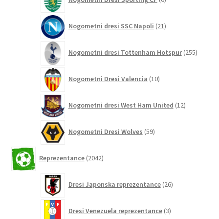
izdelkov
21
Nogometni dresi SSC Napoli
21
izdelkov
255
Nogometni dresi Tottenham Hotspur
255
izdelko
10
Nogometni Dresi Valencia
10
izdelkov
12
Nogometni dresi West Ham United
12
izdelkov
59
Nogometni Dresi Wolves
59
izdelkov
2042
Reprezentance
2042
izdelkov
26
Dresi Japonska reprezentance
26
izdelkov
3
Dresi Venezuela reprezentance
3
izdelki