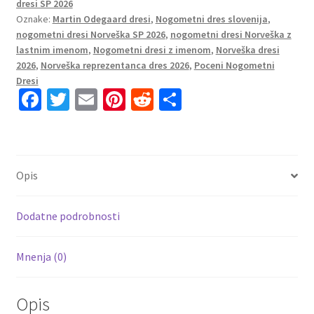
dresi SP 2026
Ødegaard
Oznake:
Martin Odegaard dresi
,
Nogometni dres slovenija
,
#10
nogometni dresi Norveška SP 2026
,
nogometni dresi Norveška z
Prodaja
lastnim imenom
,
Nogometni dresi z imenom
,
Norveška dresi
količina
2026
,
Norveška reprezentanca dres 2026
,
Poceni Nogometni
Dresi
Fa
T
E
Pi
R
S
ce
wi
m
nt
e
h
b
tt
ai
er
d
ar
o
er
l
es
di
e
Opis
o
t
t
k
Dodatne podrobnosti
Mnenja (0)
Opis