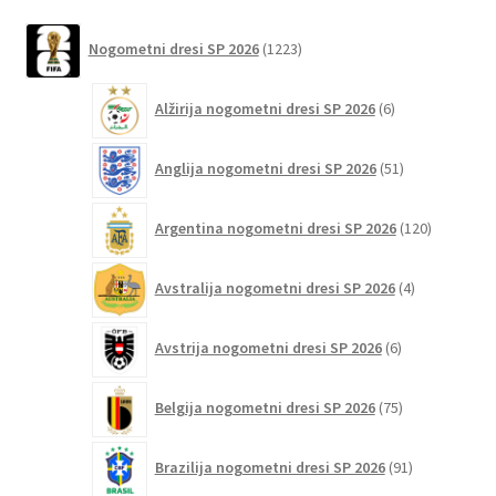
več
različic.
1223
Nogometni dresi SP 2026
1223
izdelkov
Možnosti
lahko
6
Alžirija nogometni dresi SP 2026
6
izberete
izdelkov
na
51
Anglija nogometni dresi SP 2026
51
strani
izdelkov
izdelka
120
Argentina nogometni dresi SP 2026
120
izdelkov
4
Avstralija nogometni dresi SP 2026
4
izdelki
6
Avstrija nogometni dresi SP 2026
6
izdelkov
75
Belgija nogometni dresi SP 2026
75
izdelkov
91
Brazilija nogometni dresi SP 2026
91
izdelkov