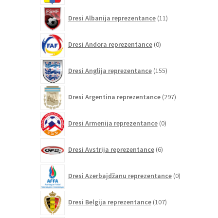
11
Dresi Albanija reprezentance
11
izdelkov
0
Dresi Andora reprezentance
0
izdelkov
155
Dresi Anglija reprezentance
155
izdelkov
297
Dresi Argentina reprezentance
297
izdelkov
0
Dresi Armenija reprezentance
0
izdelkov
6
Dresi Avstrija reprezentance
6
izdelkov
0
Dresi Azerbajdžanu reprezentance
0
izdelkov
107
Dresi Belgija reprezentance
107
izdelkov