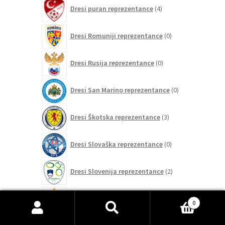
4
Dresi puran reprezentance
4
izdelki
0
Dresi Romuniji reprezentance
0
izdelkov
0
Dresi Rusija reprezentance
0
izdelkov
0
Dresi San Marino reprezentance
0
izdelkov
3
Dresi Škotska reprezentance
3
izdelki
0
Dresi Slovaška reprezentance
0
izdelkov
2
Dresi Slovenija reprezentance
2
izdelka
197
Dresi Španija reprezentance
197
izdelkov
0
Išči:
Iskanje
0