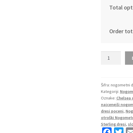
Total opt
Order tot
Nogometni dres
Chelsea
Domači
2025-
26
Šifra:
nogometni d
Kategoriji:
Nogome
Raheem
Oznake:
Chelsea 
Sterling
najcenejši nogom
7
dresi poceni
,
Nog
količina
otroški Nogometn
Sterling dresi
,
sl
Fa
T