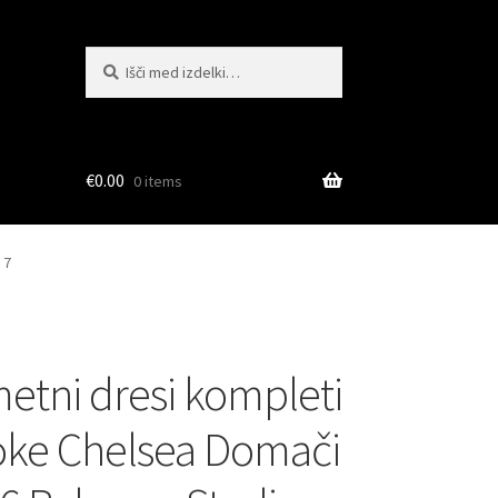
Išči:
Iskanje
€
0.00
0 items
 7
tni dresi kompleti
oke Chelsea Domači