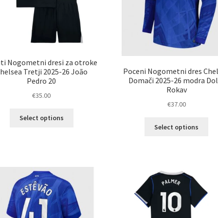
ti Nogometni dresi za otroke
Poceni Nogometni dres Che
helsea Tretji 2025-26 João
Domači 2025-26 modra Dol
Pedro 20
Rokav
€
35.00
€
37.00
Ta
Select options
Ta
izdelek
Select options
izd
ima
im
več
ve
različic.
razl
Možnosti
Mož
lahko
lah
izberete
izb
na
na
strani