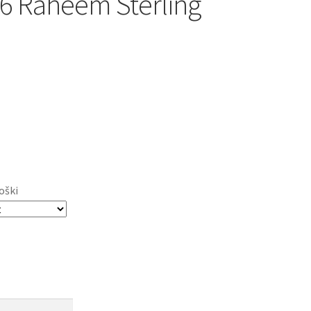
6 Raheem Sterling
oški