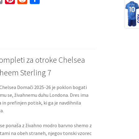
m
nt
e
h
ai
er
d
ar
l
es
di
e
t
t
ompleti za otroke Chelsea
heem Sterling 7
helsea Domači 2025-26 je poklon bogati
čemu se, živahnemu duhu Londona. Dres ima
in prefinjen potisk, ki ga je navdihnila
a.
 se ponaša z živahno modro barvno shemo z
rtami na obeh straneh, njegov tonski vzorec