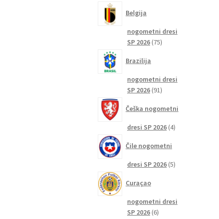
izdelkov
Belgija
nogometni dresi
75
SP 2026
75
izdelkov
Brazilija
nogometni dresi
91
SP 2026
91
izdelkov
Češka nogometni
4
dresi SP 2026
4
izdelki
Čile nogometni
5
dresi SP 2026
5
izdelkov
Curaçao
nogometni dresi
6
SP 2026
6