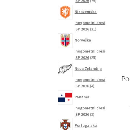
75
SP 2026
75
izdelkov
Nizozemska
nogometni dresi
31
SP 2026
31
izdelkov
Norveška
nogometni dresi
25
SP 2026
25
izdelkov
Nova Zelandija
Po
nogometni dresi
4
SP 2026
4
izdelki
Panama
nogometni dresi
3
SP 2026
3
izdelki
Portugalska