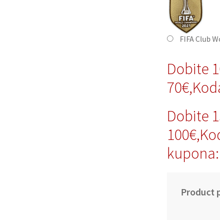
FIFA Club W
Dobite 
70€,Kod
Dobite 
100€,Ko
kupona:
Product p