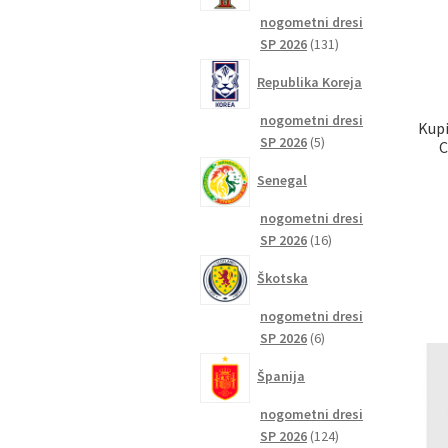
nogometni dresi
131
SP 2026
131
izdelkov
Republika Koreja
nogometni dresi
Kupi
5
SP 2026
5
C
izdelkov
Senegal
nogometni dresi
16
SP 2026
16
izdelkov
Škotska
nogometni dresi
6
SP 2026
6
izdelkov
Španija
nogometni dresi
124
SP 2026
124