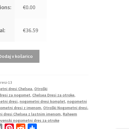
ions:
€0.00
al:
€36.59
i kompleti za otroke
Dodaj v košarico
resi-13
tni dresi Chelsea
,
Otroški
dresi za nogomet
,
Chelsea Dresi za otroke
,
etni dresi
,
nogometni dresi komplet
,
nogometni
ometni dresi z imenom
,
Otroški Nogometni dresi
,
i dresi Chelsea z lastnim imenom
,
Raheem
ovenski nogometni dres za otroke
E
Pi
R
S