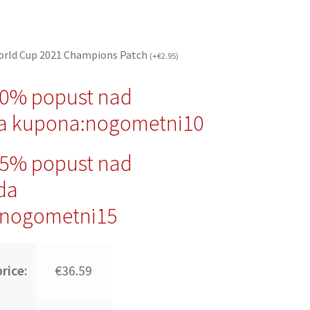
orld Cup 2021 Champions Patch
(
+
€
2.95
)
10% popust nad
a kupona:nogometni10
15% popust nad
da
nogometni15
rice:
€36.59