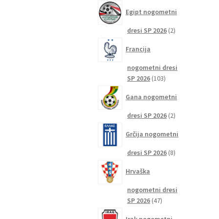
izdelkov
Egipt nogometni
2
dresi SP 2026
2
izdelka
Francija
nogometni dresi
103
SP 2026
103
izdelki
Gana nogometni
2
dresi SP 2026
2
izdelka
Grčija nogometni
8
dresi SP 2026
8
izdelkov
Hrvaška
nogometni dresi
47
SP 2026
47
izdelkov