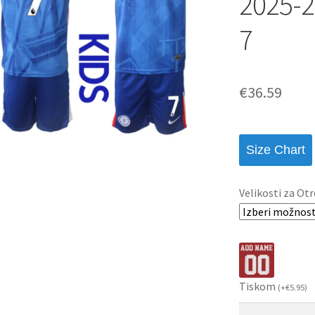
2025-2
7
€
36.59
Size Chart
Velikosti za Otr
Tiskom
(
+
€
5.95
)