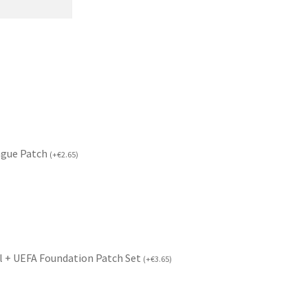
ague Patch
(
+
€
2.65
)
l + UEFA Foundation Patch Set
(
+
€
3.65
)