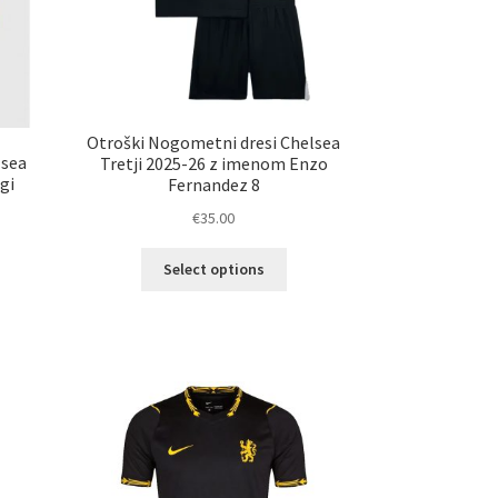
Otroški Nogometni dresi Chelsea
lsea
Tretji 2025-26 z imenom Enzo
gi
Fernandez 8
€
35.00
Ta
Select options
izdelek
elek
ima
a
več
č
različic.
ičic.
Možnosti
nosti
lahko
ko
izberete
erete
na
strani