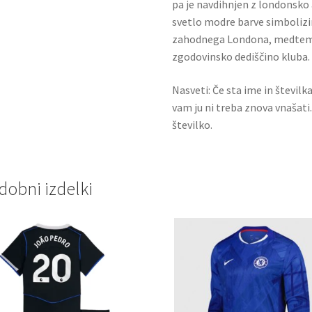
pa je navdihnjen z londonsko
svetlo modre barve simbolizi
zahodnega Londona, medtem k
zgodovinsko dediščino kluba.
Nasveti: Če sta ime in številk
vam ju ni treba znova vnašati
številko.
dobni izdelki