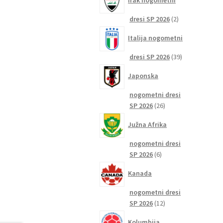
Irak nogometni
2
dresi SP 2026
2
izdelka
Italija nogometni
39
dresi SP 2026
39
izdelkov
Japonska
nogometni dresi
26
SP 2026
26
izdelkov
Južna Afrika
nogometni dresi
6
SP 2026
6
izdelkov
Kanada
nogometni dresi
12
SP 2026
12
izdelkov
Kolumbija