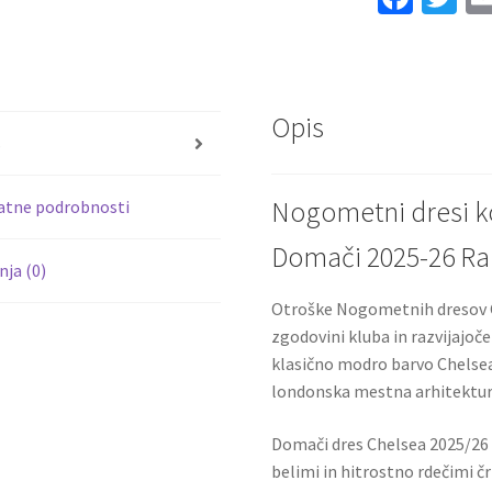
ce
wi
b
tt
o
er
Opis
o
s
k
Nogometni dresi k
atne podrobnosti
Domači 2025-26 Ra
ja (0)
Otroške Nogometnih dresov C
zgodovini kluba in razvijajo
klasično modro barvo Chelsea 
londonska mestna arhitektur
Domači dres Chelsea 2025/26
belimi in hitrostno rdečimi č