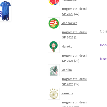
nogometni dresi
47
SP 2026
47
izdelkov
Madžarska
Opi
nogometni dresi
1
SP 2026
1
izdelek
Dod
Maroko
nogometni dresi
Mnen
23
SP 2026
23
izdelkov
Mehika
nogometni dresi
32
SP 2026
32
izdelkov
Nemčija
nogometni dresi