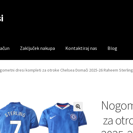
i
račun
Zaključek nakupa
Kontaktiraj nas
Blog
čun
Trgovina
Zaključek nakupa
gometni dresi kompleti za otroke Chelsea Domači 2025-26 Raheem Sterling
Nogome
za otr