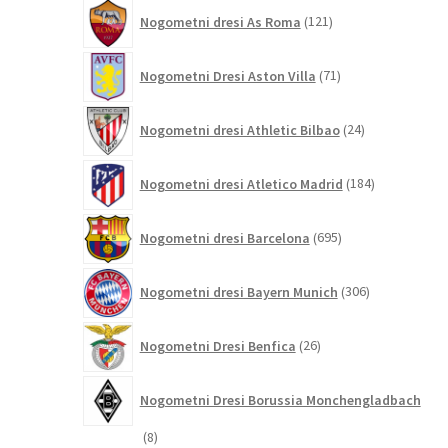
121
Nogometni dresi As Roma
121
izdelkov
71
Nogometni Dresi Aston Villa
71
izdelkov
24
Nogometni dresi Athletic Bilbao
24
izdelkov
184
Nogometni dresi Atletico Madrid
184
izdelkov
695
Nogometni dresi Barcelona
695
izdelkov
306
Nogometni dresi Bayern Munich
306
izdelkov
26
Nogometni Dresi Benfica
26
izdelkov
Nogometni Dresi Borussia Monchengladbach
8
8