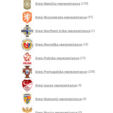
109
Dresi Nemčija reprezentance
109
izdelkov
97
Dresi Nizozemska reprezentance
97
izdelkov
1
Dresi Northern Irska reprezentance
1
izdelek
28
Dresi Norveška reprezentance
28
izdelkov
10
Dresi Poljska reprezentance
10
izdelkov
208
Dresi Portugalska reprezentance
208
izdelkov
4
Dresi puran reprezentance
4
izdelki
0
Dresi Romuniji reprezentance
0
izdelkov
0
Dresi Rusija reprezentance
0