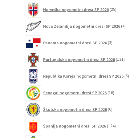
25
Norveška nogometni dresi SP 2026
25
izdelkov
4
Nova Zelandija nogometni dresi SP 2026
4
izdelki
3
Panama nogometni dresi SP 2026
3
izdelki
131
Portugalska nogometni dresi SP 2026
131
izdelko
5
Republika Koreja nogometni dresi SP 2026
5
izdel
16
Senegal nogometni dresi SP 2026
16
izdelkov
6
Škotska nogometni dresi SP 2026
6
izdelkov
124
Španija nogometni dresi SP 2026
124
izdelkov