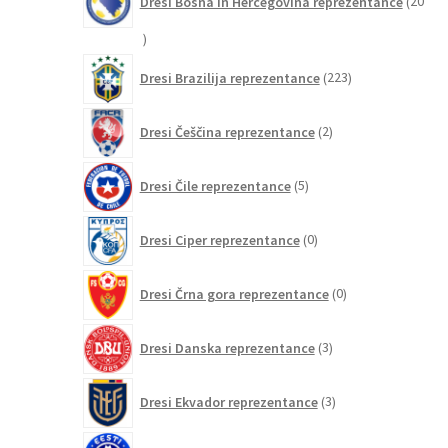
Dresi Bosna in Hercegovina reprezentance
20
20
izdelkov
223
Dresi Brazilija reprezentance
223
izdelkov
2
Dresi Češčina reprezentance
2
izdelka
5
Dresi Čile reprezentance
5
izdelkov
0
Dresi Ciper reprezentance
0
izdelkov
0
Dresi Črna gora reprezentance
0
izdelkov
3
Dresi Danska reprezentance
3
izdelki
3
Dresi Ekvador reprezentance
3
izdelki
0