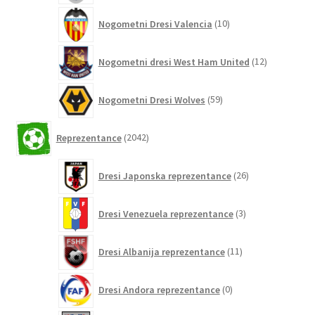
10
Nogometni Dresi Valencia
10
izdelkov
12
Nogometni dresi West Ham United
12
izdelkov
59
Nogometni Dresi Wolves
59
izdelkov
2042
Reprezentance
2042
izdelkov
26
Dresi Japonska reprezentance
26
izdelkov
3
Dresi Venezuela reprezentance
3
izdelki
11
Dresi Albanija reprezentance
11
izdelkov
0
Dresi Andora reprezentance
0
izdelkov