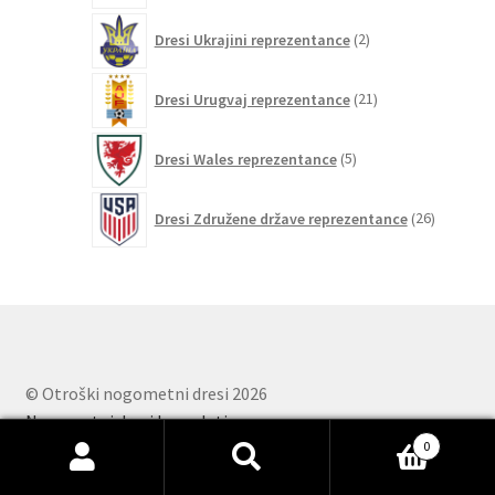
2
Dresi Ukrajini reprezentance
2
izdelka
21
Dresi Urugvaj reprezentance
21
izdelkov
5
Dresi Wales reprezentance
5
izdelkov
26
Dresi Združene države reprezentance
26
izdelkov
© Otroški nogometni dresi 2026
Nogometni dresi kompleti
.
0
Išči:
Iskanje