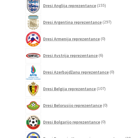
155
Dresi Anglija reprezentance
155
izdelkov
297
Dresi Argentina reprezentance
297
izdelkov
0
Dresi Armenija reprezentance
0
izdelkov
6
Dresi Avstrija reprezentance
6
izdelkov
0
Dresi Azerbajdžanu reprezentance
0
izdelkov
107
Dresi Belgija reprezentance
107
izdelkov
0
Dresi Belorusijo reprezentance
0
izdelkov
0
Dresi Bolgarijo reprezentance
0
izdelkov