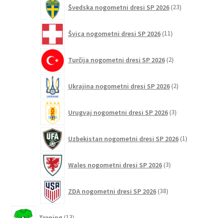
23
Švedska nogometni dresi SP 2026
23
izdelkov
11
Švica nogometni dresi SP 2026
11
izdelkov
2
Turčija nogometni dresi SP 2026
2
izdelka
2
Ukrajina nogometni dresi SP 2026
2
izdelka
3
Urugvaj nogometni dresi SP 2026
3
izdelki
1
Uzbekistan nogometni dresi SP 2026
1
izdelek
3
Wales nogometni dresi SP 2026
3
izdelki
38
ZDA nogometni dresi SP 2026
38
izdelkov
13
Trening
13