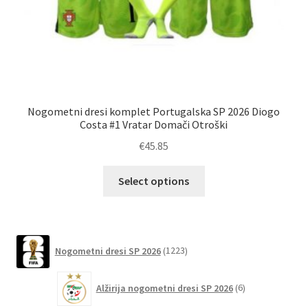
Nogometni dresi komplet Portugalska SP 2026 Diogo
Nog
Costa #1 Vratar Domači Otroški
€
45.85
Ta
Select options
izdelek
ima
več
različic.
1223
Nogometni dresi SP 2026
1223
izdelkov
Možnosti
lahko
6
Alžirija nogometni dresi SP 2026
6
izberete
izdelkov