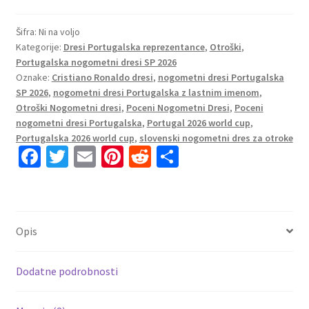
2026
Cristiano
Šifra:
Ni na voljo
Kategorije:
Dresi Portugalska reprezentance
,
Otroški
,
Ronaldo
Portugalska nogometni dresi SP 2026
#7
Oznake:
Cristiano Ronaldo dresi
,
nogometni dresi Portugalska
Gostujoči
SP 2026
,
nogometni dresi Portugalska z lastnim imenom
,
količina
Otroški Nogometni dresi
,
Poceni Nogometni Dresi
,
Poceni
nogometni dresi Portugalska
,
Portugal 2026 world cup
,
Portugalska 2026 world cup
,
slovenski nogometni dres za otroke
Fa
T
E
Pi
R
S
ce
wi
m
nt
e
h
b
tt
ai
er
d
ar
o
er
l
es
di
e
Opis
o
t
t
k
Dodatne podrobnosti