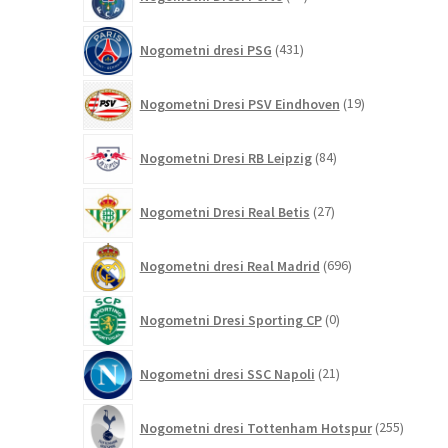
izdelkov
431
Nogometni dresi PSG
431
izdelkov
19
Nogometni Dresi PSV Eindhoven
19
izdelkov
84
Nogometni Dresi RB Leipzig
84
izdelkov
27
Nogometni Dresi Real Betis
27
izdelkov
696
Nogometni dresi Real Madrid
696
izdelkov
0
Nogometni Dresi Sporting CP
0
izdelkov
21
Nogometni dresi SSC Napoli
21
izdelkov
255
Nogometni dresi Tottenham Hotspur
255
izdelko