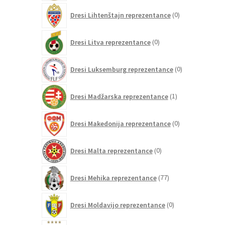
0
Dresi Lihtenštajn reprezentance
0
izdelkov
0
Dresi Litva reprezentance
0
izdelkov
0
Dresi Luksemburg reprezentance
0
izdelkov
1
Dresi Madžarska reprezentance
1
izdelek
0
Dresi Makedonija reprezentance
0
izdelkov
0
Dresi Malta reprezentance
0
izdelkov
77
Dresi Mehika reprezentance
77
izdelkov
0
Dresi Moldavijo reprezentance
0
izdelkov