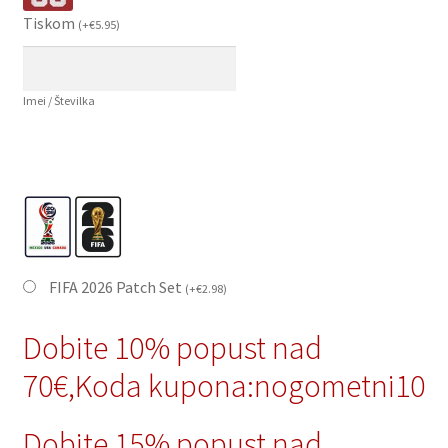
Tiskom
(
+
€
5.95
)
Imei / Številka
FIFA 2026 Patch Set
(
+
€
2.98
)
Dobite 10% popust nad
70€,Koda kupona:nogometni10
Dobite 15% popust nad