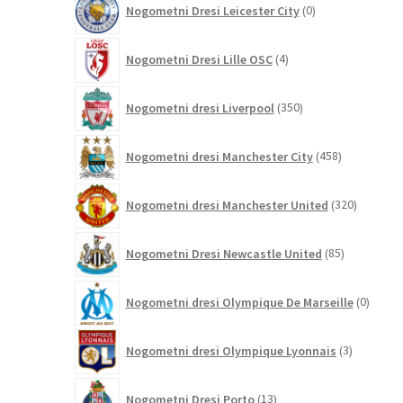
Nogometni Dresi Leicester City
0
izdelkov
4
Nogometni Dresi Lille OSC
4
izdelki
350
Nogometni dresi Liverpool
350
izdelkov
458
Nogometni dresi Manchester City
458
izdelkov
320
Nogometni dresi Manchester United
320
izdelkov
85
Nogometni Dresi Newcastle United
85
izdelkov
0
Nogometni dresi Olympique De Marseille
0
izdelk
3
Nogometni dresi Olympique Lyonnais
3
izdelki
13
Nogometni Dresi Porto
13