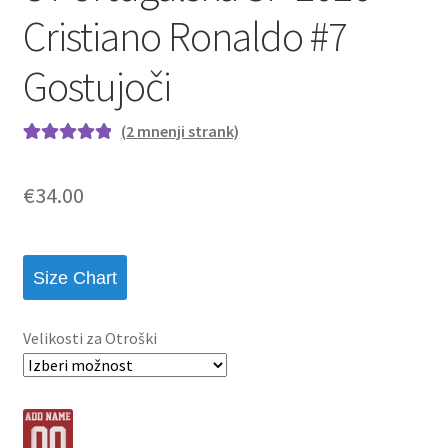
Cristiano Ronaldo #7
Gostujoči
(
2
mnenji strank)
Ocenjeno z
2
5.00
od 5 na
€
34.00
podlagi ocene
strank
Size Chart
Velikosti za Otroški