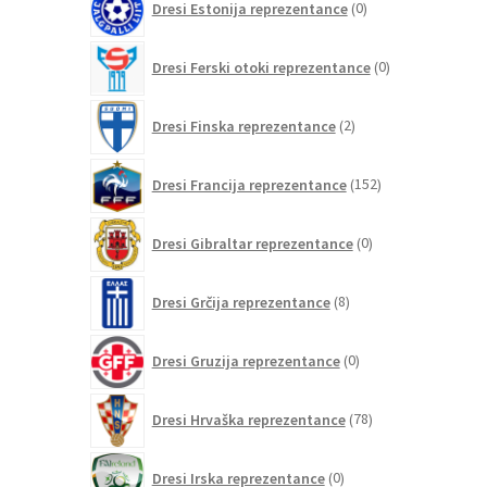
Dresi Estonija reprezentance
0
izdelkov
0
Dresi Ferski otoki reprezentance
0
izdelkov
2
Dresi Finska reprezentance
2
izdelka
152
Dresi Francija reprezentance
152
izdelkov
0
Dresi Gibraltar reprezentance
0
izdelkov
8
Dresi Grčija reprezentance
8
izdelkov
0
Dresi Gruzija reprezentance
0
izdelkov
78
Dresi Hrvaška reprezentance
78
izdelkov
0
Dresi Irska reprezentance
0