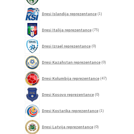
izdelkov
1
Dresi Islandija reprezentance
1
izdelek
75
Dresi Italija reprezentance
75
izdelkov
0
Dresi Izrael reprezentance
0
izdelkov
0
Dresi Kazahstan reprezentance
0
izdelkov
47
Dresi Kolumbija reprezentance
47
izdelkov
0
Dresi Kosovo reprezentance
0
izdelkov
1
Dresi Kostarika reprezentance
1
izdelek
0
Dresi Latvija reprezentance
0
izdelkov