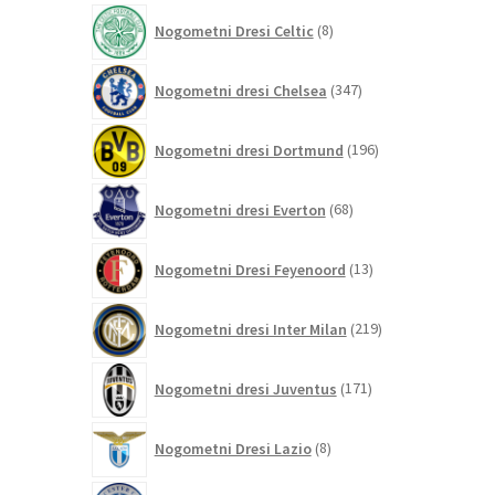
izdelkov
8
Nogometni Dresi Celtic
8
izdelkov
347
Nogometni dresi Chelsea
347
izdelkov
196
Nogometni dresi Dortmund
196
izdelkov
68
Nogometni dresi Everton
68
izdelkov
13
Nogometni Dresi Feyenoord
13
izdelkov
219
Nogometni dresi Inter Milan
219
izdelkov
171
Nogometni dresi Juventus
171
izdelkov
8
Nogometni Dresi Lazio
8
izdelkov
0