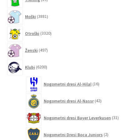
izdelkov
3881
Moški
3881
izdelkov
3320
Otroški
3320
izdelkov
497
Ženski
497
izdelkov
6200
Klubi
6200
izdelkov
16
Nogometni dresi Al-Hilal
16
izdelkov
42
Nogometni dresi Al-Nassr
42
izdelkov
31
Nogometni dresi Bayer Leverkusen
31
izdelkov
2
Nogometni Dresi Boca Juniors
2
izdelka