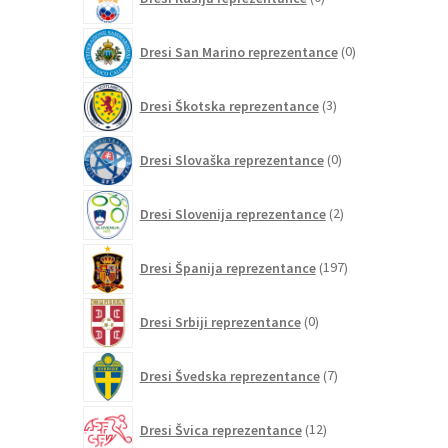
izdelkov
0
Dresi San Marino reprezentance
0
izdelkov
3
Dresi Škotska reprezentance
3
izdelki
0
Dresi Slovaška reprezentance
0
izdelkov
2
Dresi Slovenija reprezentance
2
izdelka
197
Dresi Španija reprezentance
197
izdelkov
0
Dresi Srbiji reprezentance
0
izdelkov
7
Dresi Švedska reprezentance
7
izdelkov
12
Dresi Švica reprezentance
12
izdelkov