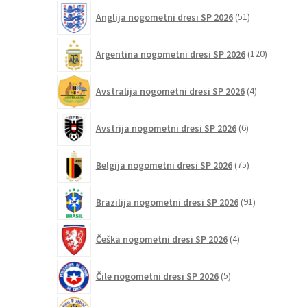
na
51
Anglija nogometni dresi SP 2026
51
strani
izdelkov
izdelka
120
Argentina nogometni dresi SP 2026
120
izdelkov
4
Avstralija nogometni dresi SP 2026
4
izdelki
6
Avstrija nogometni dresi SP 2026
6
izdelkov
75
Belgija nogometni dresi SP 2026
75
izdelkov
91
Brazilija nogometni dresi SP 2026
91
izdelkov
4
Češka nogometni dresi SP 2026
4
izdelki
5
Čile nogometni dresi SP 2026
5
izdelkov
6