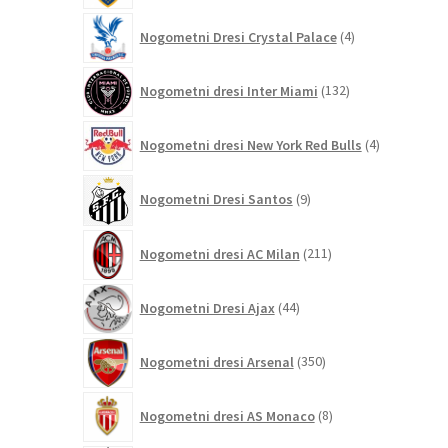
4
Nogometni Dresi Crystal Palace
4
izdelki
132
Nogometni dresi Inter Miami
132
izdelkov
4
Nogometni dresi New York Red Bulls
4
izdelki
9
Nogometni Dresi Santos
9
izdelkov
211
Nogometni dresi AC Milan
211
izdelkov
44
Nogometni Dresi Ajax
44
izdelkov
350
Nogometni dresi Arsenal
350
izdelkov
8
Nogometni dresi AS Monaco
8
izdelkov