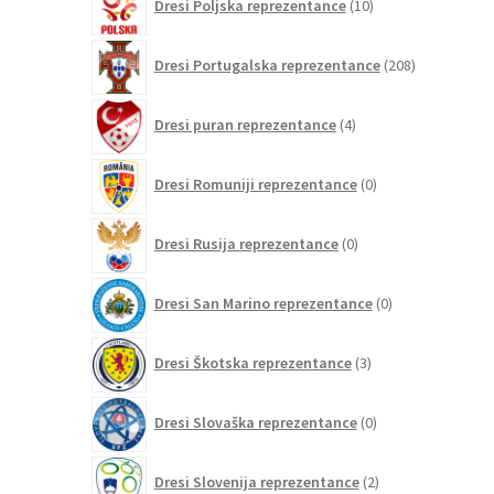
Dresi Poljska reprezentance
10
izdelkov
208
Dresi Portugalska reprezentance
208
izdelkov
4
Dresi puran reprezentance
4
izdelki
0
Dresi Romuniji reprezentance
0
izdelkov
0
Dresi Rusija reprezentance
0
izdelkov
0
Dresi San Marino reprezentance
0
izdelkov
3
Dresi Škotska reprezentance
3
izdelki
0
Dresi Slovaška reprezentance
0
izdelkov
2
Dresi Slovenija reprezentance
2
izdelka