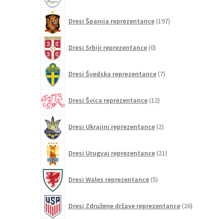
197
Dresi Španija reprezentance
197
izdelkov
0
Dresi Srbiji reprezentance
0
izdelkov
7
Dresi Švedska reprezentance
7
izdelkov
12
Dresi Švica reprezentance
12
izdelkov
2
Dresi Ukrajini reprezentance
2
izdelka
21
Dresi Urugvaj reprezentance
21
izdelkov
5
Dresi Wales reprezentance
5
izdelkov
26
Dresi Združene države reprezentance
26
izdelkov