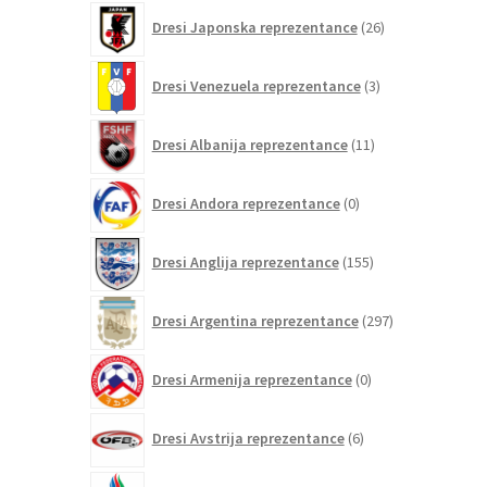
26
Dresi Japonska reprezentance
26
izdelkov
3
Dresi Venezuela reprezentance
3
izdelki
11
Dresi Albanija reprezentance
11
izdelkov
0
Dresi Andora reprezentance
0
izdelkov
155
Dresi Anglija reprezentance
155
izdelkov
297
Dresi Argentina reprezentance
297
izdelkov
0
Dresi Armenija reprezentance
0
izdelkov
6
Dresi Avstrija reprezentance
6
izdelkov
0