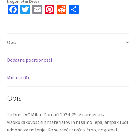
Nogometni Dresi
(+
Fa
T
E
Pi
R
S
Kratke
ce
wi
m
nt
e
h
hlače)
b
tt
ai
er
d
ar
Fikayo
o
er
l
es
di
e
Tomori
Opis
23
o
t
t
količina
k
Dodatne podrobnosti
Mnenja (0)
Opis
Ta Dresi AC Milan Domači 2024-25 je narejena iz
visokokakovostnih materialov in ni samo lepa, ampak tudi
udobna za nošenje. Ko se rdeča sreča s črno, nogomet