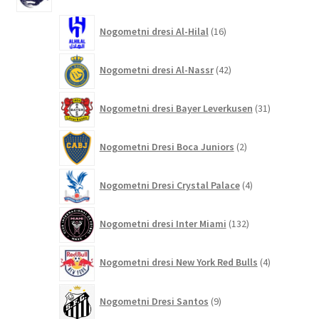
16
Nogometni dresi Al-Hilal
16
izdelkov
42
Nogometni dresi Al-Nassr
42
izdelkov
31
Nogometni dresi Bayer Leverkusen
31
izdelkov
2
Nogometni Dresi Boca Juniors
2
izdelka
4
Nogometni Dresi Crystal Palace
4
izdelki
132
Nogometni dresi Inter Miami
132
izdelkov
4
Nogometni dresi New York Red Bulls
4
izdelki
9
Nogometni Dresi Santos
9
izdelkov