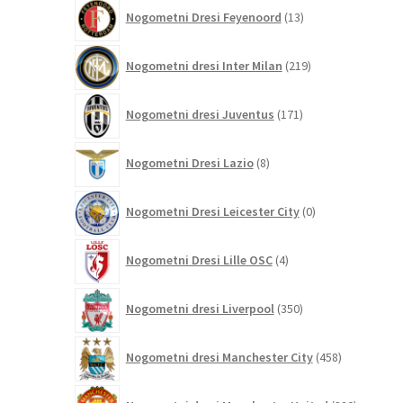
13
Nogometni Dresi Feyenoord
13
izdelkov
219
Nogometni dresi Inter Milan
219
izdelkov
171
Nogometni dresi Juventus
171
izdelkov
8
Nogometni Dresi Lazio
8
izdelkov
0
Nogometni Dresi Leicester City
0
izdelkov
4
Nogometni Dresi Lille OSC
4
izdelki
350
Nogometni dresi Liverpool
350
izdelkov
458
Nogometni dresi Manchester City
458
izdelkov
320