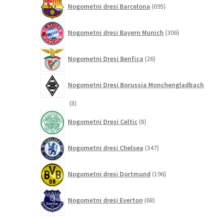
Nogometni dresi Barcelona
695
izdelkov
306
Nogometni dresi Bayern Munich
306
izdelkov
26
Nogometni Dresi Benfica
26
izdelkov
Nogometni Dresi Borussia Monchengladbach
8
8
izdelkov
8
Nogometni Dresi Celtic
8
izdelkov
347
Nogometni dresi Chelsea
347
izdelkov
196
Nogometni dresi Dortmund
196
izdelkov
68
Nogometni dresi Everton
68
izdelkov