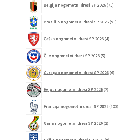
75
Belgija nogometni dresi SP 2026
75
izdelkov
91
Brazilija nogometni dresi SP 2026
91
izdelkov
4
Češka nogometni dresi SP 2026
4
izdelki
5
Čile nogometni dresi SP 2026
5
izdelkov
6
Curaçao nogometni dresi SP 2026
6
izdelkov
2
Egipt nogometni dresi SP 2026
2
izdelka
103
Francija nogometni dresi SP 2026
103
izdelki
2
Gana nogometni dresi SP 2026
2
izdelka
8