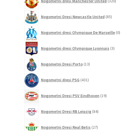
Nogometni dresi Manchester United
320
izdelkov
85
Nogometni Dresi Newcastle United
85
izdelkov
0
Nogometni dresi Olympique De Marseille
0
izdelk
3
Nogometni dresi Olympique Lyonnais
3
izdelki
13
Nogometni Dresi Porto
13
izdelkov
431
Nogometni dresi PSG
431
izdelkov
19
Nogometni Dresi PSV Eindhoven
19
izdelkov
84
Nogometni Dresi RB Leipzig
84
izdelkov
27
Nogometni Dresi Real Betis
27
izdelkov