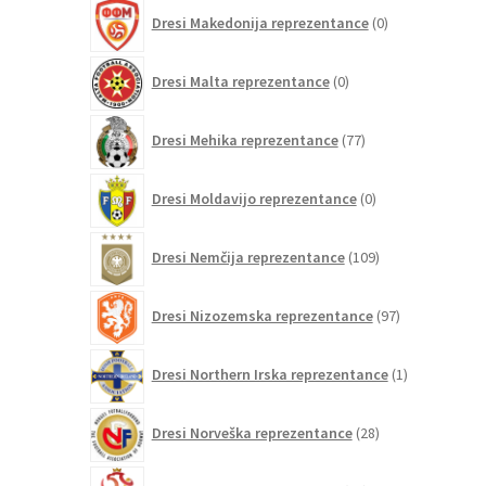
0
Dresi Makedonija reprezentance
0
izdelkov
0
Dresi Malta reprezentance
0
izdelkov
77
Dresi Mehika reprezentance
77
izdelkov
0
Dresi Moldavijo reprezentance
0
izdelkov
109
Dresi Nemčija reprezentance
109
izdelkov
97
Dresi Nizozemska reprezentance
97
izdelkov
1
Dresi Northern Irska reprezentance
1
izdelek
28
Dresi Norveška reprezentance
28
izdelkov
10