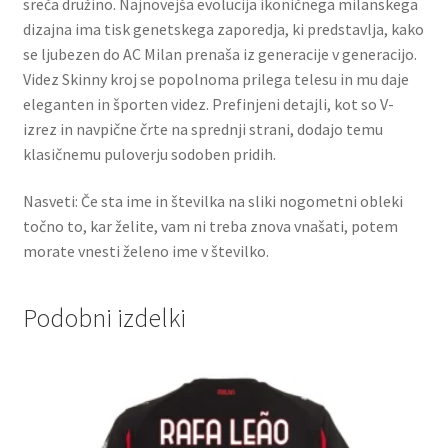
sreča družino. Najnovejša evolucija ikoničnega milanskega
dizajna ima tisk genetskega zaporedja, ki predstavlja, kako
se ljubezen do AC Milan prenaša iz generacije v generacijo.
Videz Skinny kroj se popolnoma prilega telesu in mu daje
eleganten in športen videz. Prefinjeni detajli, kot so V-
izrez in navpične črte na sprednji strani, dodajo temu
klasičnemu puloverju sodoben pridih.
Nasveti: Če sta ime in številka na sliki nogometni obleki
točno to, kar želite, vam ni treba znova vnašati, potem
morate vnesti želeno ime v številko.
Podobni izdelki