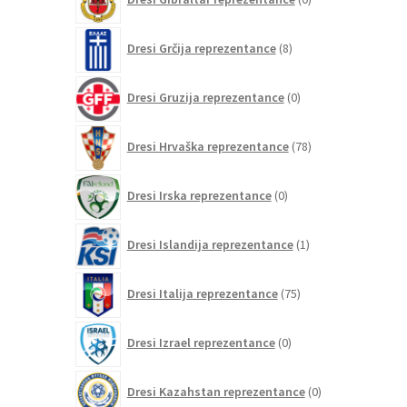
izdelkov
8
Dresi Grčija reprezentance
8
izdelkov
0
Dresi Gruzija reprezentance
0
izdelkov
78
Dresi Hrvaška reprezentance
78
izdelkov
0
Dresi Irska reprezentance
0
izdelkov
1
Dresi Islandija reprezentance
1
izdelek
75
Dresi Italija reprezentance
75
izdelkov
0
Dresi Izrael reprezentance
0
izdelkov
0
Dresi Kazahstan reprezentance
0
izdelkov