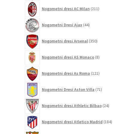
211
Nogometni dresi AC Milan
211
izdelkov
44
Nogometni Dresi Ajax
44
izdelkov
350
Nogometni dresi Arsenal
350
izdelkov
8
Nogometni dresi AS Monaco
8
izdelkov
121
Nogometni dresi As Roma
121
izdelkov
71
Nogometni Dresi Aston Villa
71
izdelkov
24
Nogometni dresi Athletic Bilbao
24
izdelkov
184
Nogometni dresi Atletico Madrid
184
izdelkov
695