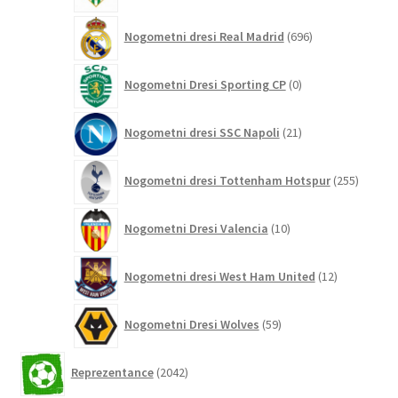
696
Nogometni dresi Real Madrid
696
izdelkov
0
Nogometni Dresi Sporting CP
0
izdelkov
21
Nogometni dresi SSC Napoli
21
izdelkov
255
Nogometni dresi Tottenham Hotspur
255
izdelko
10
Nogometni Dresi Valencia
10
izdelkov
12
Nogometni dresi West Ham United
12
izdelkov
59
Nogometni Dresi Wolves
59
izdelkov
2042
Reprezentance
2042
izdelkov