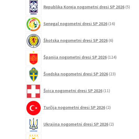
5
Republika Koreja nogometni dresi SP 2026
5
izdel
16
Senegal nogometni dresi SP 2026
16
izdelkov
6
Škotska nogometni dresi SP 2026
6
izdelkov
124
Španija nogometni dresi SP 2026
124
izdelkov
23
Švedska nogometni dresi SP 2026
23
izdelkov
11
Švica nogometni dresi SP 2026
11
izdelkov
2
Turčija nogometni dresi SP 2026
2
izdelka
2
Ukrajina nogometni dresi SP 2026
2
izdelka
3