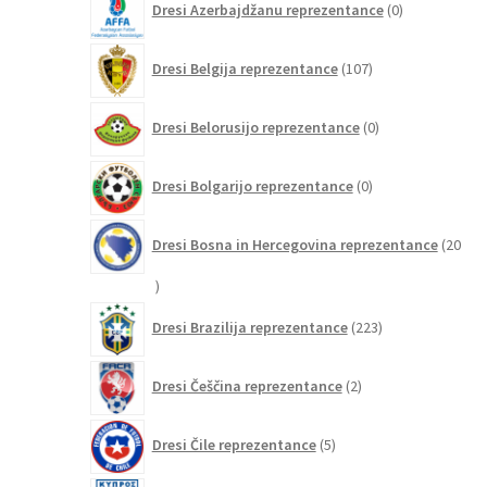
Dresi Azerbajdžanu reprezentance
0
izdelkov
107
Dresi Belgija reprezentance
107
izdelkov
0
Dresi Belorusijo reprezentance
0
izdelkov
0
Dresi Bolgarijo reprezentance
0
izdelkov
Dresi Bosna in Hercegovina reprezentance
20
20
izdelkov
223
Dresi Brazilija reprezentance
223
izdelkov
2
Dresi Češčina reprezentance
2
izdelka
5
Dresi Čile reprezentance
5
izdelkov