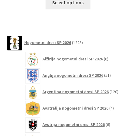
Select options
izdelek
ima
več
različic.
Možnosti
1223
Nogometni dresi SP 2026
1223
lahko
izdelkov
izberete
6
Alžirija nogometni dresi SP 2026
6
na
izdelkov
strani
51
izdelka
Anglija nogometni dresi SP 2026
51
izdelkov
120
Argentina nogometni dresi SP 2026
120
izdelkov
4
Avstralija nogometni dresi SP 2026
4
izdelki
6
Avstrija nogometni dresi SP 2026
6
izdelkov