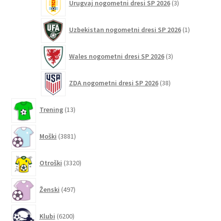
Urugvaj nogometni dresi SP 2026
3
izdelki
1
Uzbekistan nogometni dresi SP 2026
1
izdelek
3
Wales nogometni dresi SP 2026
3
izdelki
38
ZDA nogometni dresi SP 2026
38
izdelkov
13
Trening
13
izdelkov
3881
Moški
3881
izdelkov
3320
Otroški
3320
izdelkov
497
Ženski
497
izdelkov
6200
Klubi
6200
izdelkov