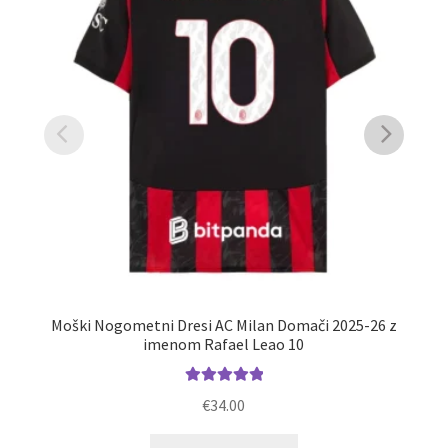
Moški Nogometni Dresi AC Milan Domači 2025-26 z
M
imenom Rafael Leao 10
Ocenjeno
€
34.00
5.00
od 5
Ta