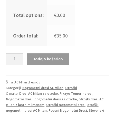
Total options:
€0.00
Order total:
€35.00
Otroški
Dodaj v košarico
Nogometni
Dresi
AC
Milan
Šifra:
AC Milan dresi-55
Kategoriji:
Nogometni dresi AC Milan
,
Otroški
Domači
Oznake:
Dresi AC Milan za otroke
,
Fikayo Tomorir dresi
,
2024-
Nogometni dresi
,
nogometni dresi za otroke
,
otroški dresi AC
25
Milan z lastnim imenom
,
Otroški Nogometni dresi
,
otroški
Kratek
nogometni dresi AC Milan
,
Poceni Nogometni Dresi
,
Slovenski
Rokav