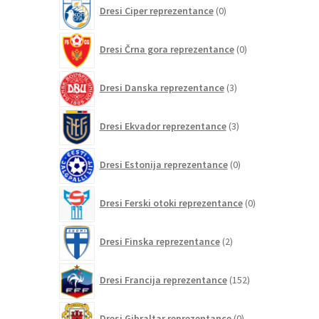
0
Dresi Ciper reprezentance
0
izdelkov
0
Dresi Črna gora reprezentance
0
izdelkov
3
Dresi Danska reprezentance
3
izdelki
3
Dresi Ekvador reprezentance
3
izdelki
0
Dresi Estonija reprezentance
0
izdelkov
0
Dresi Ferski otoki reprezentance
0
izdelkov
2
Dresi Finska reprezentance
2
izdelka
152
Dresi Francija reprezentance
152
izdelkov
0
Dresi Gibraltar reprezentance
0