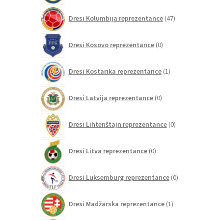
47
Dresi Kolumbija reprezentance
47
izdelkov
0
Dresi Kosovo reprezentance
0
izdelkov
1
Dresi Kostarika reprezentance
1
izdelek
0
Dresi Latvija reprezentance
0
izdelkov
0
Dresi Lihtenštajn reprezentance
0
izdelkov
0
Dresi Litva reprezentance
0
izdelkov
0
Dresi Luksemburg reprezentance
0
izdelkov
1
Dresi Madžarska reprezentance
1
izdelek