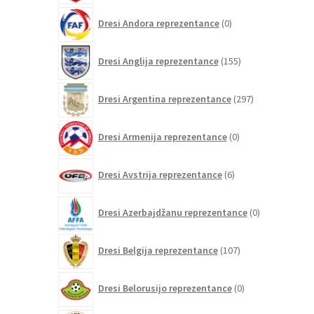
0
Dresi Andora reprezentance
0
izdelkov
155
Dresi Anglija reprezentance
155
izdelkov
297
Dresi Argentina reprezentance
297
izdelkov
0
Dresi Armenija reprezentance
0
izdelkov
6
Dresi Avstrija reprezentance
6
izdelkov
0
Dresi Azerbajdžanu reprezentance
0
izdelkov
107
Dresi Belgija reprezentance
107
izdelkov
0
Dresi Belorusijo reprezentance
0
izdelkov