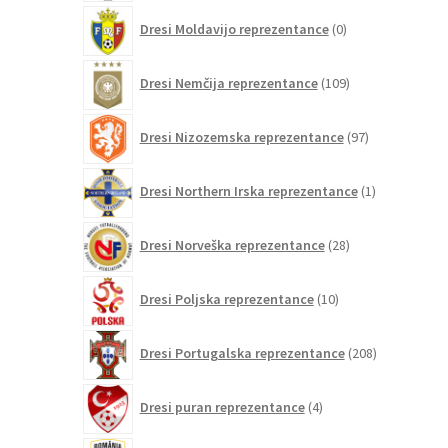
0
Dresi Moldavijo reprezentance
0
izdelkov
109
Dresi Nemčija reprezentance
109
izdelkov
97
Dresi Nizozemska reprezentance
97
izdelkov
1
Dresi Northern Irska reprezentance
1
izdelek
28
Dresi Norveška reprezentance
28
izdelkov
10
Dresi Poljska reprezentance
10
izdelkov
208
Dresi Portugalska reprezentance
208
izdelkov
4
Dresi puran reprezentance
4
izdelki
0