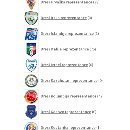
Dresi Hrvaška reprezentance
78
izdelkov
0
Dresi Irska reprezentance
0
izdelkov
1
Dresi Islandija reprezentance
1
izdelek
75
Dresi Italija reprezentance
75
izdelkov
0
Dresi Izrael reprezentance
0
izdelkov
0
Dresi Kazahstan reprezentance
0
izdelkov
47
Dresi Kolumbija reprezentance
47
izdelkov
0
Dresi Kosovo reprezentance
0
izdelkov
1
Dresi Kostarika reprezentance
1
izdelek