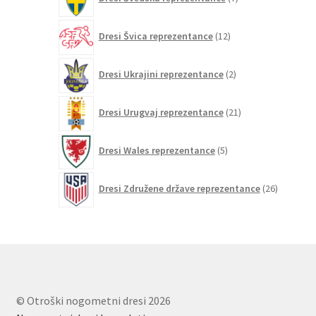
izdelkov
12
Dresi Švica reprezentance
12
izdelkov
2
Dresi Ukrajini reprezentance
2
izdelka
21
Dresi Urugvaj reprezentance
21
izdelkov
5
Dresi Wales reprezentance
5
izdelkov
26
Dresi Združene države reprezentance
26
izdelkov
© Otroški nogometni dresi 2026