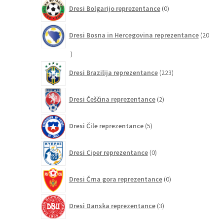
0
Dresi Bolgarijo reprezentance
0
izdelkov
Dresi Bosna in Hercegovina reprezentance
20
20
izdelkov
223
Dresi Brazilija reprezentance
223
izdelkov
2
Dresi Češčina reprezentance
2
izdelka
5
Dresi Čile reprezentance
5
izdelkov
0
Dresi Ciper reprezentance
0
izdelkov
0
Dresi Črna gora reprezentance
0
izdelkov
3
Dresi Danska reprezentance
3
izdelki