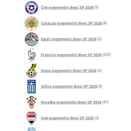
5
Čile nogometni dresi SP 2026
5
izdelkov
6
Curaçao nogometni dresi SP 2026
6
izdelkov
2
Egipt nogometni dresi SP 2026
2
izdelka
103
Francija nogometni dresi SP 2026
103
izdelki
2
Gana nogometni dresi SP 2026
2
izdelka
8
Grčija nogometni dresi SP 2026
8
izdelkov
47
Hrvaška nogometni dresi SP 2026
47
izdelkov
2
Irak nogometni dresi SP 2026
2
izdelka
39