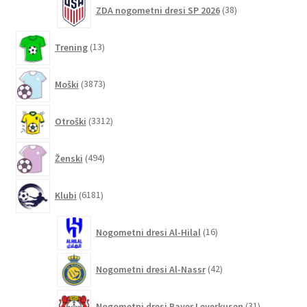
38
ZDA nogometni dresi SP 2026
38
izdelkov
13
Trening
13
izdelkov
3873
Moški
3873
izdelkov
3312
Otroški
3312
izdelkov
494
Ženski
494
izdelkov
6181
Klubi
6181
izdelkov
16
Nogometni dresi Al-Hilal
16
izdelkov
42
Nogometni dresi Al-Nassr
42
izdelkov
31
Nogometni dresi Bayer Leverkusen
31