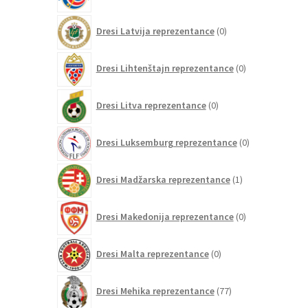
0
Dresi Latvija reprezentance
0
izdelkov
0
Dresi Lihtenštajn reprezentance
0
izdelkov
0
Dresi Litva reprezentance
0
izdelkov
0
Dresi Luksemburg reprezentance
0
izdelkov
1
Dresi Madžarska reprezentance
1
izdelek
0
Dresi Makedonija reprezentance
0
izdelkov
0
Dresi Malta reprezentance
0
izdelkov
77
Dresi Mehika reprezentance
77
izdelkov