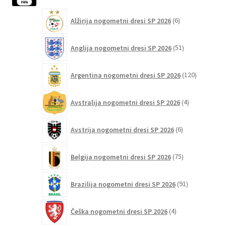
na
6
strani
Alžirija nogometni dresi SP 2026
6
izdelkov
izdelka
51
Anglija nogometni dresi SP 2026
51
izdelkov
120
Argentina nogometni dresi SP 2026
120
izdelkov
4
Avstralija nogometni dresi SP 2026
4
izdelki
6
Avstrija nogometni dresi SP 2026
6
izdelkov
75
Belgija nogometni dresi SP 2026
75
izdelkov
91
Brazilija nogometni dresi SP 2026
91
izdelkov
4
Češka nogometni dresi SP 2026
4
izdelki