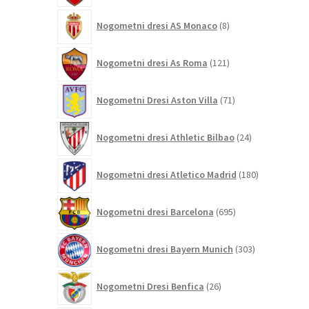
8
Nogometni dresi AS Monaco
8
izdelkov
121
Nogometni dresi As Roma
121
izdelkov
71
Nogometni Dresi Aston Villa
71
izdelkov
24
Nogometni dresi Athletic Bilbao
24
izdelkov
180
Nogometni dresi Atletico Madrid
180
izdelkov
695
Nogometni dresi Barcelona
695
izdelkov
303
Nogometni dresi Bayern Munich
303
izdelki
26
Nogometni Dresi Benfica
26
izdelkov