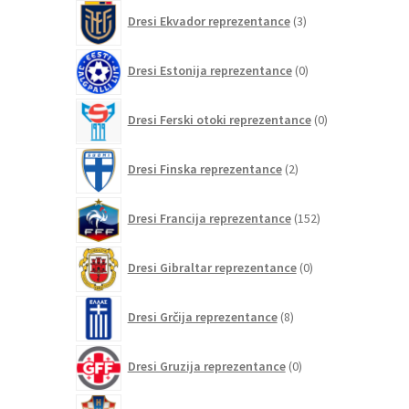
3
Dresi Ekvador reprezentance
3
izdelki
0
Dresi Estonija reprezentance
0
izdelkov
0
Dresi Ferski otoki reprezentance
0
izdelkov
2
Dresi Finska reprezentance
2
izdelka
152
Dresi Francija reprezentance
152
izdelkov
0
Dresi Gibraltar reprezentance
0
izdelkov
8
Dresi Grčija reprezentance
8
izdelkov
0
Dresi Gruzija reprezentance
0
izdelkov
78