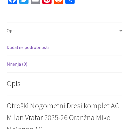
količina
ce
wi
m
nt
e
h
b
tt
ai
er
d
ar
o
er
l
es
di
e
Opis
o
t
t
k
Dodatne podrobnosti
Mnenja (0)
Opis
Otroški Nogometni Dresi komplet AC
Milan Vratar 2025-26 Oranžna Mike