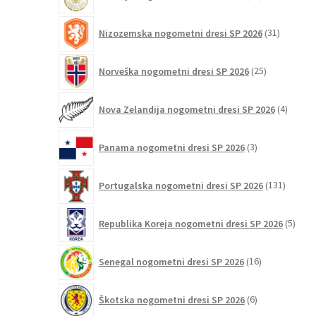
izdelkov
31
Nizozemska nogometni dresi SP 2026
31
izdelkov
25
Norveška nogometni dresi SP 2026
25
izdelkov
4
Nova Zelandija nogometni dresi SP 2026
4
izdelki
3
Panama nogometni dresi SP 2026
3
izdelki
131
Portugalska nogometni dresi SP 2026
131
izdelko
5
Republika Koreja nogometni dresi SP 2026
5
izdel
16
Senegal nogometni dresi SP 2026
16
izdelkov
6
Škotska nogometni dresi SP 2026
6
izdelkov