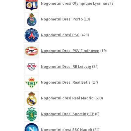
Nogometni dresi Olympique Lyonnais
3
izdelki
13
Nogometni Dresi Porto
13
izdelkov
428
Nogometni dresi PSG
428
izdelkov
19
Nogometni Dresi PSV Eindhoven
19
izdelkov
84
Nogometni Dresi RB Leipzig
84
izdelkov
27
Nogometni Dresi Real Betis
27
izdelkov
689
Nogometni dresi Real Madrid
689
izdelkov
0
Nogometni Dresi Sporting CP
0
izdelkov
21
Nogometni dresi SSC Napoli
21