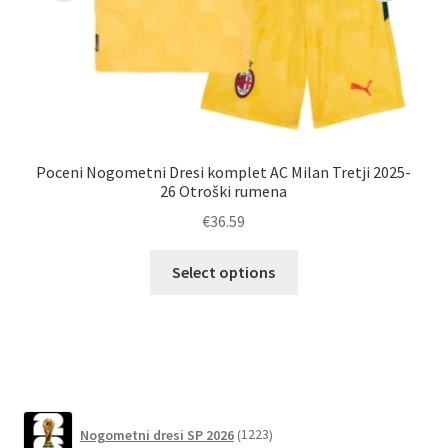
Poceni Nogometni Dresi komplet AC Milan Tretji 2025-
26 Otroški rumena
O
€
36.59
Ta
Select options
izdelek
ima
več
različic.
Možnosti
lahko
1223
Nogometni dresi SP 2026
1223
izberete
izdelkov