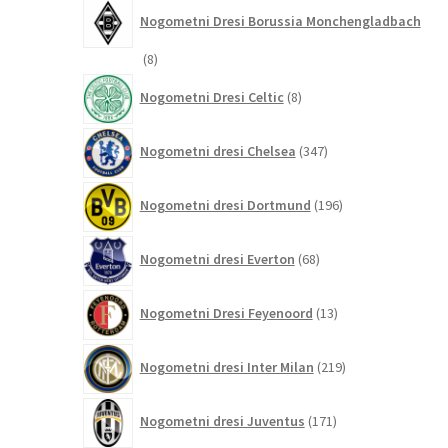
Nogometni Dresi Borussia Monchengladbach
8
8
izdelkov
8
Nogometni Dresi Celtic
8
izdelkov
347
Nogometni dresi Chelsea
347
izdelkov
196
Nogometni dresi Dortmund
196
izdelkov
68
Nogometni dresi Everton
68
izdelkov
13
Nogometni Dresi Feyenoord
13
izdelkov
219
Nogometni dresi Inter Milan
219
izdelkov
171
Nogometni dresi Juventus
171
izdelkov