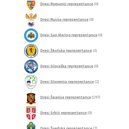
Dresi Romuniji reprezentance
0
izdelkov
0
Dresi Rusija reprezentance
0
izdelkov
0
Dresi San Marino reprezentance
0
izdelkov
3
Dresi Škotska reprezentance
3
izdelki
0
Dresi Slovaška reprezentance
0
izdelkov
2
Dresi Slovenija reprezentance
2
izdelka
197
Dresi Španija reprezentance
197
izdelkov
0
Dresi Srbiji reprezentance
0
izdelkov
7
Dresi Švedska reprezentance
7