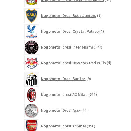
izdelkov
2
Nogometni Dresi Boca Juniors
2
izdelka
4
Nogometni Dresi Crystal Palace
4
izdelki
132
Nogometni dresi Inter Miami
132
izdelkov
4
Nogometni dresi New York Red Bulls
4
izdelki
9
Nogometni Dresi Santos
9
izdelkov
211
Nogometni dresi AC Milan
211
izdelkov
44
Nogometni Dresi Ajax
44
izdelkov
350
Nogometni dresi Arsenal
350
izdelkov