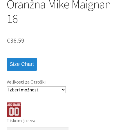
Oranžna Mike Maignan
16
€
36.59
Size Chart
Velikosti za Otroški
Tiskom
(
+
€
5.95
)