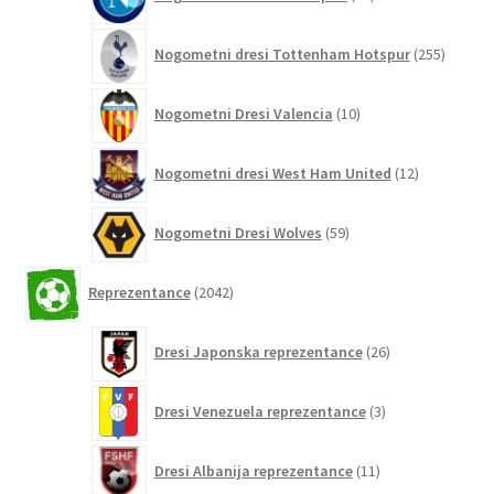
izdelkov
255
Nogometni dresi Tottenham Hotspur
255
izdelko
10
Nogometni Dresi Valencia
10
izdelkov
12
Nogometni dresi West Ham United
12
izdelkov
59
Nogometni Dresi Wolves
59
izdelkov
2042
Reprezentance
2042
izdelkov
26
Dresi Japonska reprezentance
26
izdelkov
3
Dresi Venezuela reprezentance
3
izdelki
11
Dresi Albanija reprezentance
11
izdelkov