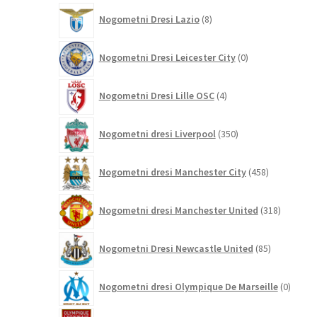
8
Nogometni Dresi Lazio
8
izdelkov
0
Nogometni Dresi Leicester City
0
izdelkov
4
Nogometni Dresi Lille OSC
4
izdelki
350
Nogometni dresi Liverpool
350
izdelkov
458
Nogometni dresi Manchester City
458
izdelkov
318
Nogometni dresi Manchester United
318
izdelkov
85
Nogometni Dresi Newcastle United
85
izdelkov
0
Nogometni dresi Olympique De Marseille
0
izdelk
3