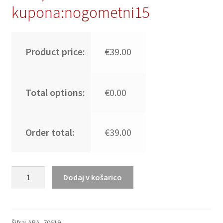
kupona:nogometni15
Product price:
€39.00
Total options:
€0.00
Order total:
€39.00
Otroški
Dodaj v košarico
Nogometni
dresi
Argentina
Gostujoči
Šifra:
ARA_70619