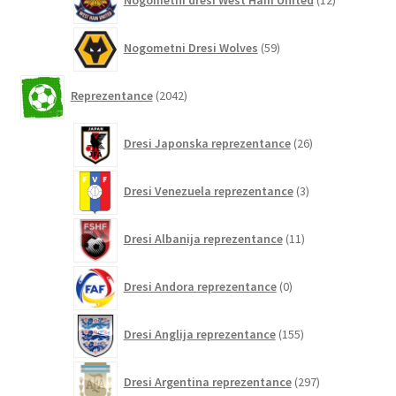
Nogometni dresi West Ham United
12
izdelkov
59
Nogometni Dresi Wolves
59
izdelkov
2042
Reprezentance
2042
izdelkov
26
Dresi Japonska reprezentance
26
izdelkov
3
Dresi Venezuela reprezentance
3
izdelki
11
Dresi Albanija reprezentance
11
izdelkov
0
Dresi Andora reprezentance
0
izdelkov
155
Dresi Anglija reprezentance
155
izdelkov
297
Dresi Argentina reprezentance
297
izdelkov