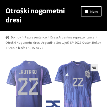
Otroški nogometni
Skip
Skip
Menu
to
to
dresi
navigation
content
Domov
Domov
Reprezentance
Dresi Argentina reprezentance
Otroški Nogometni dresi Argentina Gostujoči SP 2022 Kratek Rokav
Blog
+ Kratke hlače LAUTARO 22
Kontaktiraj nas
Košarica
Moj račun
Trgovina
Zaključek nakupa