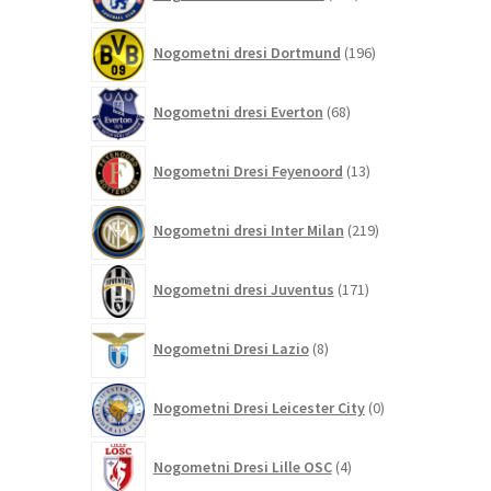
izdelkov
196
Nogometni dresi Dortmund
196
izdelkov
68
Nogometni dresi Everton
68
izdelkov
13
Nogometni Dresi Feyenoord
13
izdelkov
219
Nogometni dresi Inter Milan
219
izdelkov
171
Nogometni dresi Juventus
171
izdelkov
8
Nogometni Dresi Lazio
8
izdelkov
0
Nogometni Dresi Leicester City
0
izdelkov
4
Nogometni Dresi Lille OSC
4
izdelki