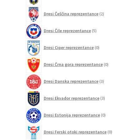
2
Dresi Češčina reprezentance
2
izdelka
5
Dresi Čile reprezentance
5
izdelkov
0
Dresi Ciper reprezentance
0
izdelkov
0
Dresi Črna gora reprezentance
0
izdelkov
3
Dresi Danska reprezentance
3
izdelki
3
Dresi Ekvador reprezentance
3
izdelki
0
Dresi Estonija reprezentance
0
izdelkov
0
Dresi Ferski otoki reprezentance
0
izdelkov