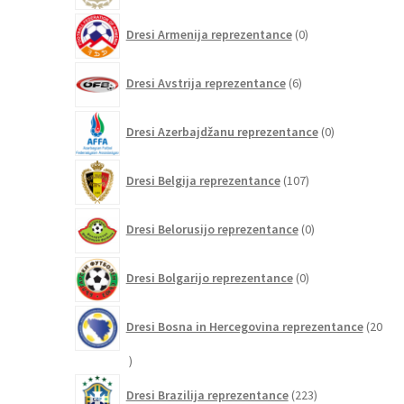
0
Dresi Armenija reprezentance
0
izdelkov
6
Dresi Avstrija reprezentance
6
izdelkov
0
Dresi Azerbajdžanu reprezentance
0
izdelkov
107
Dresi Belgija reprezentance
107
izdelkov
0
Dresi Belorusijo reprezentance
0
izdelkov
0
Dresi Bolgarijo reprezentance
0
izdelkov
Dresi Bosna in Hercegovina reprezentance
20
20
izdelkov
223
Dresi Brazilija reprezentance
223
izdelkov