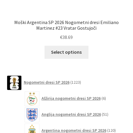
Moški Argentina SP 2026 Nogometni dresi Emiliano
Martinez #23 Vratar Gostujoči
€
38.69
Ta
Select options
izdelek
ima
več
različic.
1223
Nogometni dresi SP 2026
1223
izdelkov
Možnosti
lahko
6
Alžirija nogometni dresi SP 2026
6
izberete
izdelkov
na
51
Anglija nogometni dresi SP 2026
51
strani
izdelkov
izdelka
120
Argentina nogometni dresi SP 2026
120
izdelkov