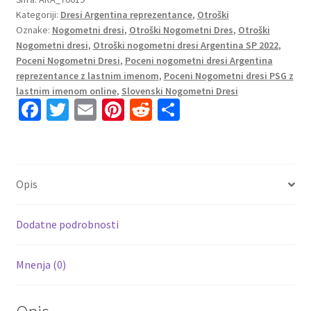
Kategoriji:
Dresi Argentina reprezentance
,
Otroški
SP
Oznake:
Nogometni dresi
,
Otroški Nogometni Dres
,
Otroški
2022
Nogometni dresi
,
Otroški nogometni dresi Argentina SP 2022
,
Kratek
Poceni Nogometni Dresi
,
Poceni nogometni dresi Argentina
Rokav
reprezentance z lastnim imenom
,
Poceni Nogometni dresi PSG z
+
lastnim imenom online
,
Slovenski Nogometni Dresi
Kratke
Fa
T
E
Pi
R
S
hlače
ce
wi
m
nt
e
h
LAUTARO
b
tt
ai
er
d
ar
22
o
er
l
es
di
e
količina
Opis
o
t
t
k
Dodatne podrobnosti
Mnenja (0)