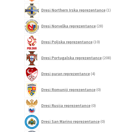
1
Dresi Northern Irska reprezentance
1
izdelek
28
Dresi Norveška reprezentance
28
izdelkov
10
Dresi Poljska reprezentance
10
izdelkov
208
Dresi Portugalska reprezentance
208
izdelkov
4
Dresi puran reprezentance
4
izdelki
0
Dresi Romuniji reprezentance
0
izdelkov
0
Dresi Rusija reprezentance
0
izdelkov
0
Dresi San Marino reprezentance
0
izdelkov