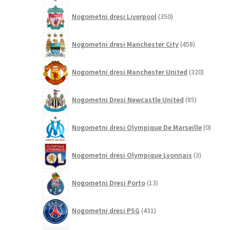
350
Nogometni dresi Liverpool
350
izdelkov
458
Nogometni dresi Manchester City
458
izdelkov
320
Nogometni dresi Manchester United
320
izdelkov
85
Nogometni Dresi Newcastle United
85
izdelkov
0
Nogometni dresi Olympique De Marseille
0
izdelk
3
Nogometni dresi Olympique Lyonnais
3
izdelki
13
Nogometni Dresi Porto
13
izdelkov
431
Nogometni dresi PSG
431
izdelkov