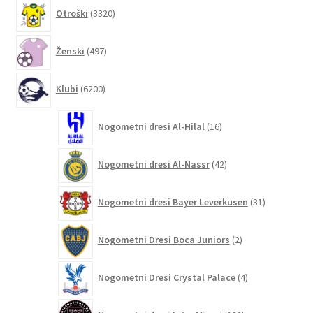
3320
Otroški
3320
izdelkov
497
Ženski
497
izdelkov
6200
Klubi
6200
izdelkov
16
Nogometni dresi Al-Hilal
16
izdelkov
42
Nogometni dresi Al-Nassr
42
izdelkov
31
Nogometni dresi Bayer Leverkusen
31
izdelkov
2
Nogometni Dresi Boca Juniors
2
izdelka
4
Nogometni Dresi Crystal Palace
4
izdelki
132