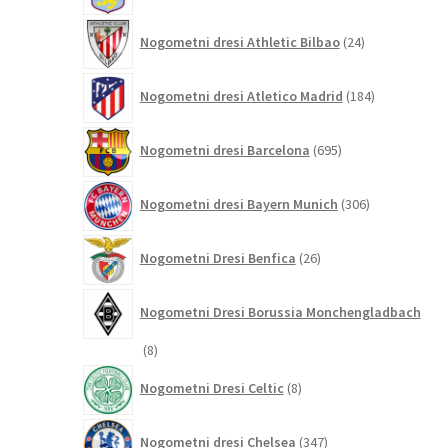
24
Nogometni dresi Athletic Bilbao
24
izdelkov
184
Nogometni dresi Atletico Madrid
184
izdelkov
695
Nogometni dresi Barcelona
695
izdelkov
306
Nogometni dresi Bayern Munich
306
izdelkov
26
Nogometni Dresi Benfica
26
izdelkov
Nogometni Dresi Borussia Monchengladbach
8
8
izdelkov
8
Nogometni Dresi Celtic
8
izdelkov
347
Nogometni dresi Chelsea
347