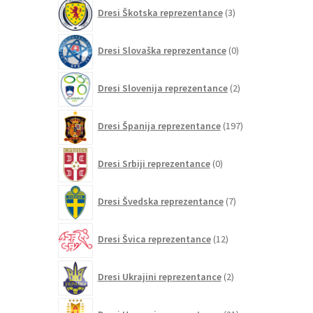
3
Dresi Škotska reprezentance
3
izdelki
0
Dresi Slovaška reprezentance
0
izdelkov
2
Dresi Slovenija reprezentance
2
izdelka
197
Dresi Španija reprezentance
197
izdelkov
0
Dresi Srbiji reprezentance
0
izdelkov
7
Dresi Švedska reprezentance
7
izdelkov
12
Dresi Švica reprezentance
12
izdelkov
2
Dresi Ukrajini reprezentance
2
izdelka
21