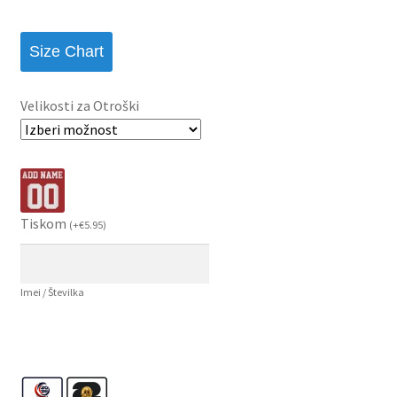
Size Chart
Velikosti za Otroški
Tiskom
(
+
€
5.95
)
Imei / Številka