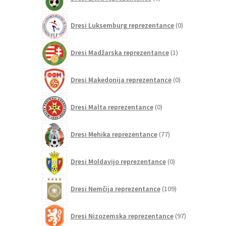
izdelkov
0
Dresi Luksemburg reprezentance
0
izdelkov
1
Dresi Madžarska reprezentance
1
izdelek
0
Dresi Makedonija reprezentance
0
izdelkov
0
Dresi Malta reprezentance
0
izdelkov
77
Dresi Mehika reprezentance
77
izdelkov
0
Dresi Moldavijo reprezentance
0
izdelkov
109
Dresi Nemčija reprezentance
109
izdelkov
97
Dresi Nizozemska reprezentance
97
izdelkov