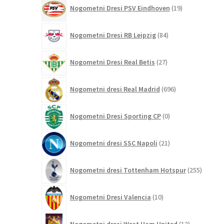
19
Nogometni Dresi PSV Eindhoven
19
izdelkov
84
Nogometni Dresi RB Leipzig
84
izdelkov
27
Nogometni Dresi Real Betis
27
izdelkov
696
Nogometni dresi Real Madrid
696
izdelkov
0
Nogometni Dresi Sporting CP
0
izdelkov
21
Nogometni dresi SSC Napoli
21
izdelkov
255
Nogometni dresi Tottenham Hotspur
255
izdelko
10
Nogometni Dresi Valencia
10
izdelkov
12