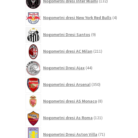
Nogometni dresi Inter Miami
132
izdelkov
4
Nogometni dresi New York Red Bulls
4
izdelki
9
Nogometni Dresi Santos
9
izdelkov
211
Nogometni dresi AC Milan
211
izdelkov
44
Nogometni Dresi Ajax
44
izdelkov
350
Nogometni dresi Arsenal
350
izdelkov
8
Nogometni dresi AS Monaco
8
izdelkov
121
Nogometni dresi As Roma
121
izdelkov
71
Nogometni Dresi Aston Villa
71
izdelkov