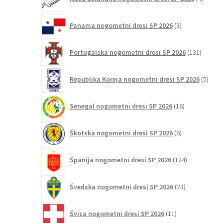
izdelki
3
Panama nogometni dresi SP 2026
3
izdelki
131
Portugalska nogometni dresi SP 2026
131
izdelko
5
Republika Koreja nogometni dresi SP 2026
5
izdel
16
Senegal nogometni dresi SP 2026
16
izdelkov
6
Škotska nogometni dresi SP 2026
6
izdelkov
124
Španija nogometni dresi SP 2026
124
izdelkov
23
Švedska nogometni dresi SP 2026
23
izdelkov
11
Švica nogometni dresi SP 2026
11
izdelkov