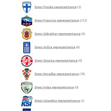
2
Dresi Finska reprezentance
2
izdelka
152
Dresi Francija reprezentance
152
izdelkov
0
Dresi Gibraltar reprezentance
0
izdelkov
8
Dresi Grčija reprezentance
8
izdelkov
0
Dresi Gruzija reprezentance
0
izdelkov
78
Dresi Hrvaška reprezentance
78
izdelkov
0
Dresi Irska reprezentance
0
izdelkov
1
Dresi Islandija reprezentance
1
izdelek
75