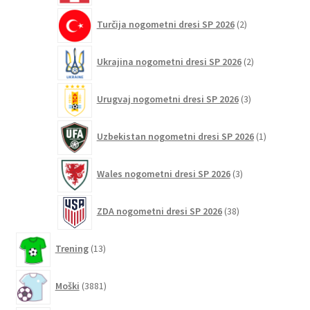
2
Turčija nogometni dresi SP 2026
2
izdelka
2
Ukrajina nogometni dresi SP 2026
2
izdelka
3
Urugvaj nogometni dresi SP 2026
3
izdelki
1
Uzbekistan nogometni dresi SP 2026
1
izdelek
3
Wales nogometni dresi SP 2026
3
izdelki
38
ZDA nogometni dresi SP 2026
38
izdelkov
13
Trening
13
izdelkov
3881
Moški
3881
izdelkov