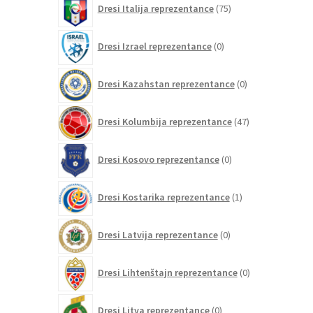
Dresi Italija reprezentance
75
izdelkov
0
Dresi Izrael reprezentance
0
izdelkov
0
Dresi Kazahstan reprezentance
0
izdelkov
47
Dresi Kolumbija reprezentance
47
izdelkov
0
Dresi Kosovo reprezentance
0
izdelkov
1
Dresi Kostarika reprezentance
1
izdelek
0
Dresi Latvija reprezentance
0
izdelkov
0
Dresi Lihtenštajn reprezentance
0
izdelkov
0
Dresi Litva reprezentance
0