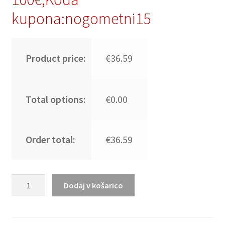
kupona:nogometni15
Product price:
€36.59
Total options:
€0.00
Order total:
€36.59
Otroški
Dodaj v košarico
Nogometni
dresi
kompleti