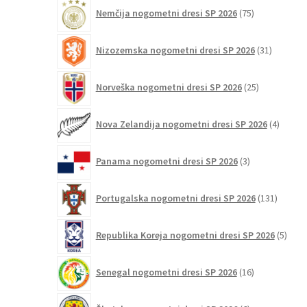
75
Nemčija nogometni dresi SP 2026
75
izdelkov
31
Nizozemska nogometni dresi SP 2026
31
izdelkov
25
Norveška nogometni dresi SP 2026
25
izdelkov
4
Nova Zelandija nogometni dresi SP 2026
4
izdelki
3
Panama nogometni dresi SP 2026
3
izdelki
131
Portugalska nogometni dresi SP 2026
131
izdelko
5
Republika Koreja nogometni dresi SP 2026
5
izdel
16
Senegal nogometni dresi SP 2026
16
izdelkov
6