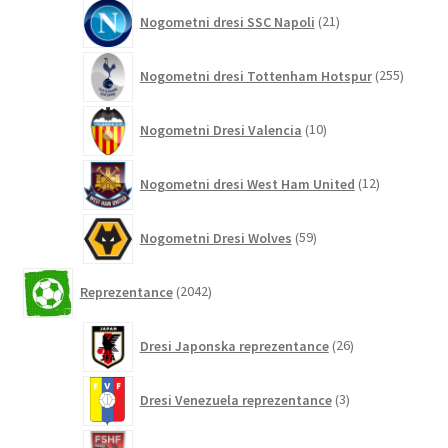
21
Nogometni dresi SSC Napoli
21
izdelkov
255
Nogometni dresi Tottenham Hotspur
255
izdelko
10
Nogometni Dresi Valencia
10
izdelkov
12
Nogometni dresi West Ham United
12
izdelkov
59
Nogometni Dresi Wolves
59
izdelkov
2042
Reprezentance
2042
izdelkov
26
Dresi Japonska reprezentance
26
izdelkov
3
Dresi Venezuela reprezentance
3
izdelki
11