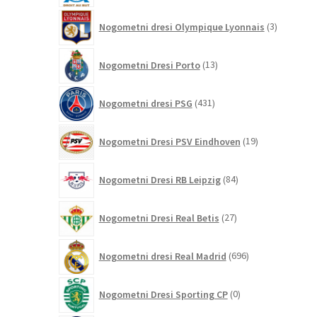
3
Nogometni dresi Olympique Lyonnais
3
izdelki
13
Nogometni Dresi Porto
13
izdelkov
431
Nogometni dresi PSG
431
izdelkov
19
Nogometni Dresi PSV Eindhoven
19
izdelkov
84
Nogometni Dresi RB Leipzig
84
izdelkov
27
Nogometni Dresi Real Betis
27
izdelkov
696
Nogometni dresi Real Madrid
696
izdelkov
0
Nogometni Dresi Sporting CP
0
izdelkov