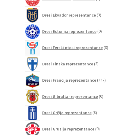
izdelki
3
Dresi Ekvador reprezentance
3
izdelki
0
Dresi Estonija reprezentance
0
izdelkov
0
Dresi Ferski otoki reprezentance
0
izdelkov
2
Dresi Finska reprezentance
2
izdelka
152
Dresi Francija reprezentance
152
izdelkov
0
Dresi Gibraltar reprezentance
0
izdelkov
8
Dresi Grčija reprezentance
8
izdelkov
0
Dresi Gruzija reprezentance
0
izdelkov