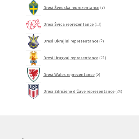
7
Dresi Švedska reprezentance
7
izdelkov
12
Dresi Švica reprezentance
12
izdelkov
2
Dresi Ukrajini reprezentance
2
izdelka
21
Dresi Urugvaj reprezentance
21
izdelkov
5
Dresi Wales reprezentance
5
izdelkov
26
Dresi Združene države reprezentance
26
izdelkov