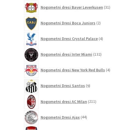
31
Nogometni dresi Bayer Leverkusen
31
izdelkov
2
Nogometni Dresi Boca Juniors
2
izdelka
4
Nogometni Dresi Crystal Palace
4
izdelki
132
Nogometni dresi Inter Miami
132
izdelkov
4
Nogometni dresi New York Red Bulls
4
izdelki
9
Nogometni Dresi Santos
9
izdelkov
211
Nogometni dresi AC Milan
211
izdelkov
44
Nogometni Dresi Ajax
44
izdelkov
350