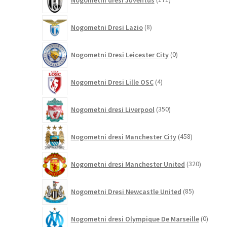
izdelkov
8
Nogometni Dresi Lazio
8
izdelkov
0
Nogometni Dresi Leicester City
0
izdelkov
4
Nogometni Dresi Lille OSC
4
izdelki
350
Nogometni dresi Liverpool
350
izdelkov
458
Nogometni dresi Manchester City
458
izdelkov
320
Nogometni dresi Manchester United
320
izdelkov
85
Nogometni Dresi Newcastle United
85
izdelkov
0
Nogometni dresi Olympique De Marseille
0
izdelk