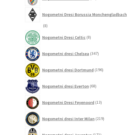
izdelkov
Nogometni Dresi Borussia Monchengladbach
8
8
izdelkov
8
Nogometni Dresi Celtic
8
izdelkov
347
Nogometni dresi Chelsea
347
izdelkov
196
Nogometni dresi Dortmund
196
izdelkov
68
Nogometni dresi Everton
68
izdelkov
13
Nogometni Dresi Feyenoord
13
izdelkov
219
Nogometni dresi Inter Milan
219
izdelkov
171
Nogometni dresi Juventus
171