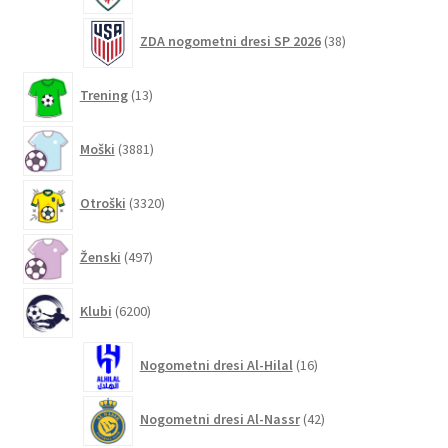
38
ZDA nogometni dresi SP 2026
38
izdelkov
13
Trening
13
izdelkov
3881
Moški
3881
izdelkov
3320
Otroški
3320
izdelkov
497
Ženski
497
izdelkov
6200
Klubi
6200
izdelkov
16
Nogometni dresi Al-Hilal
16
izdelkov
42
Nogometni dresi Al-Nassr
42
izdelkov