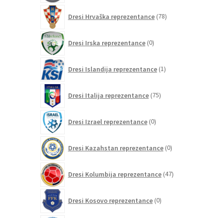
78
Dresi Hrvaška reprezentance
78
izdelkov
0
Dresi Irska reprezentance
0
izdelkov
1
Dresi Islandija reprezentance
1
izdelek
75
Dresi Italija reprezentance
75
izdelkov
0
Dresi Izrael reprezentance
0
izdelkov
0
Dresi Kazahstan reprezentance
0
izdelkov
47
Dresi Kolumbija reprezentance
47
izdelkov
0
Dresi Kosovo reprezentance
0
izdelkov