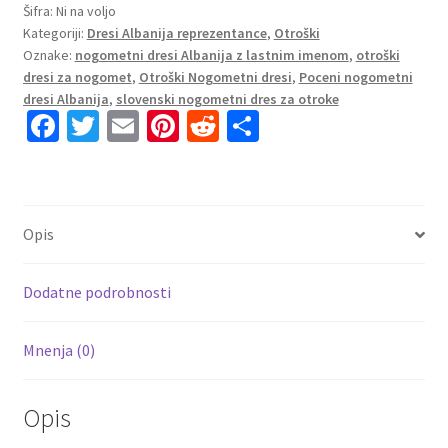
Albanija
Šifra:
Ni na voljo
Kategoriji:
Dresi Albanija reprezentance
,
Otroški
Gostujoči
Oznake:
nogometni dresi Albanija z lastnim imenom
,
otroški
2025-
dresi za nogomet
,
Otroški Nogometni dresi
,
Poceni nogometni
26
dresi Albanija
,
slovenski nogometni dres za otroke
bela
Fa
T
E
Pi
R
S
z
ce
wi
m
nt
e
h
lastnim
b
tt
ai
er
d
ar
tiskom
količina
o
er
l
es
di
e
Opis
o
t
t
k
Dodatne podrobnosti
Mnenja (0)
Opis