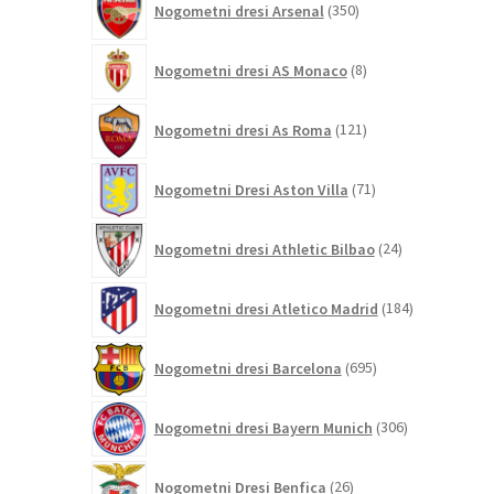
Nogometni dresi Arsenal
350
izdelkov
8
Nogometni dresi AS Monaco
8
izdelkov
121
Nogometni dresi As Roma
121
izdelkov
71
Nogometni Dresi Aston Villa
71
izdelkov
24
Nogometni dresi Athletic Bilbao
24
izdelkov
184
Nogometni dresi Atletico Madrid
184
izdelkov
695
Nogometni dresi Barcelona
695
izdelkov
306
Nogometni dresi Bayern Munich
306
izdelkov
26
Nogometni Dresi Benfica
26