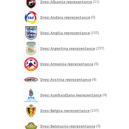
Dresi Albanija reprezentance
11
izdelkov
0
Dresi Andora reprezentance
0
izdelkov
155
Dresi Anglija reprezentance
155
izdelkov
297
Dresi Argentina reprezentance
297
izdelkov
0
Dresi Armenija reprezentance
0
izdelkov
6
Dresi Avstrija reprezentance
6
izdelkov
0
Dresi Azerbajdžanu reprezentance
0
izdelkov
107
Dresi Belgija reprezentance
107
izdelkov
0
Dresi Belorusijo reprezentance
0
izdelkov