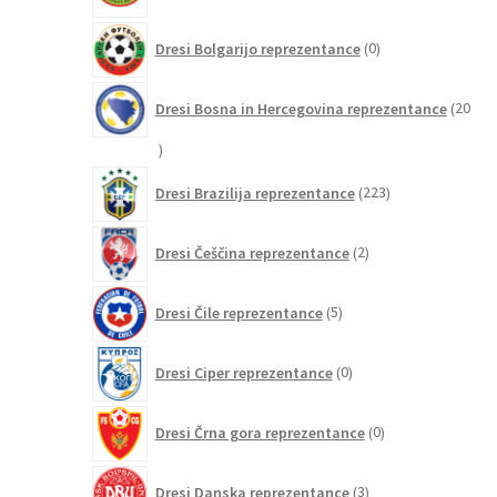
0
Dresi Bolgarijo reprezentance
0
izdelkov
Dresi Bosna in Hercegovina reprezentance
20
20
izdelkov
223
Dresi Brazilija reprezentance
223
izdelkov
2
Dresi Češčina reprezentance
2
izdelka
5
Dresi Čile reprezentance
5
izdelkov
0
Dresi Ciper reprezentance
0
izdelkov
0
Dresi Črna gora reprezentance
0
izdelkov
3
Dresi Danska reprezentance
3