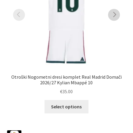
Otroški Nogometni dresi komplet Real Madrid Domači
Po
2026/27 Kylian Mbappé 10
€
35.00
Ta
Select options
izdelek
ima
več
1223