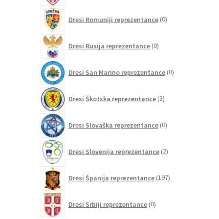
0
Dresi Romuniji reprezentance
0
izdelkov
0
Dresi Rusija reprezentance
0
izdelkov
0
Dresi San Marino reprezentance
0
izdelkov
3
Dresi Škotska reprezentance
3
izdelki
0
Dresi Slovaška reprezentance
0
izdelkov
2
Dresi Slovenija reprezentance
2
izdelka
197
Dresi Španija reprezentance
197
izdelkov
0
Dresi Srbiji reprezentance
0
izdelkov