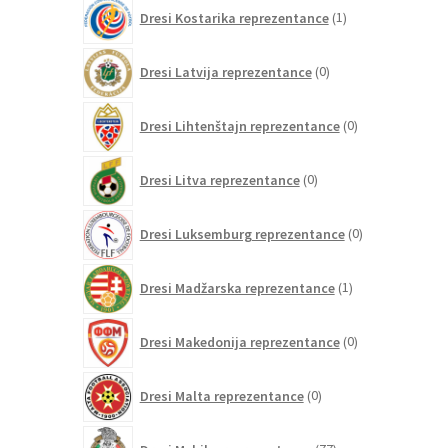
1
Dresi Kostarika reprezentance
1
izdelek
0
Dresi Latvija reprezentance
0
izdelkov
0
Dresi Lihtenštajn reprezentance
0
izdelkov
0
Dresi Litva reprezentance
0
izdelkov
0
Dresi Luksemburg reprezentance
0
izdelkov
1
Dresi Madžarska reprezentance
1
izdelek
0
Dresi Makedonija reprezentance
0
izdelkov
0
Dresi Malta reprezentance
0
izdelkov
77