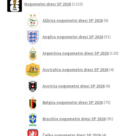
različic.
Nogometni dresi SP 2026
1223
izdelkov
Možnosti
lahko
6
Alžirija nogometni dresi SP 2026
6
izberete
izdelkov
na
51
Anglija nogometni dresi SP 2026
51
strani
izdelkov
izdelka
120
Argentina nogometni dresi SP 2026
120
izdelkov
4
Avstralija nogometni dresi SP 2026
4
izdelki
6
Avstrija nogometni dresi SP 2026
6
izdelkov
75
Belgija nogometni dresi SP 2026
75
izdelkov
91
Brazilija nogometni dresi SP 2026
91
izdelkov
4
Češka nogometni dresi SP 2026
4