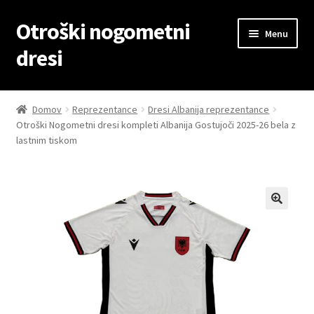
Otroški nogometni
Skip
Skip
Menu
to
to
dresi
navigation
content
Domov
Domov
Reprezentance
Dresi Albanija reprezentance
Otroški Nogometni dresi kompleti Albanija Gostujoči 2025-26 bela z
Blog
lastnim tiskom
Kontaktiraj nas
Košarica
Moj račun
Trgovina
Zaključek nakupa