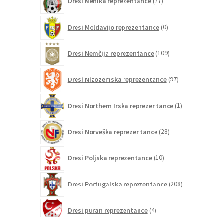
Dresi Mehika reprezentance
77
izdelkov
0
Dresi Moldavijo reprezentance
0
izdelkov
109
Dresi Nemčija reprezentance
109
izdelkov
97
Dresi Nizozemska reprezentance
97
izdelkov
1
Dresi Northern Irska reprezentance
1
izdelek
28
Dresi Norveška reprezentance
28
izdelkov
10
Dresi Poljska reprezentance
10
izdelkov
208
Dresi Portugalska reprezentance
208
izdelkov
4
Dresi puran reprezentance
4
izdelki