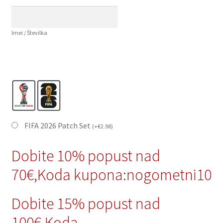
Imei / Številka
FIFA 2026 Patch Set
(
+
€
2.98
)
Dobite 10% popust nad
70€,Koda kupona:nogometni10
Dobite 15% popust nad
100€,Koda