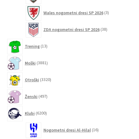
3
Wales nogometni dresi SP 2026
3
izdelki
38
ZDA nogometni dresi SP 2026
38
izdelkov
13
Trening
13
izdelkov
3881
Moški
3881
izdelkov
3320
Otroški
3320
izdelkov
497
Ženski
497
izdelkov
6200
Klubi
6200
izdelkov
16
Nogometni dresi Al-Hilal
16
izdelkov