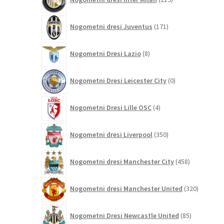
izdelkov
171
Nogometni dresi Juventus
171
izdelkov
8
Nogometni Dresi Lazio
8
izdelkov
0
Nogometni Dresi Leicester City
0
izdelkov
4
Nogometni Dresi Lille OSC
4
izdelki
350
Nogometni dresi Liverpool
350
izdelkov
458
Nogometni dresi Manchester City
458
izdelkov
320
Nogometni dresi Manchester United
320
izdelkov
85
Nogometni Dresi Newcastle United
85
izdelkov