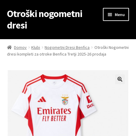
Otroški nogometni
Skip
Skip
Menu
to
to
dresi
navigation
content
Domov
Domov
Klubi
Nogometni Dresi Benfica
Otroški Nogometni
dresi kompleti za otroke Benfica Tretji 2025-26 prodaja
Blog
Kontaktiraj nas
Košarica
Moj račun
Trgovina
Zaključek nakupa