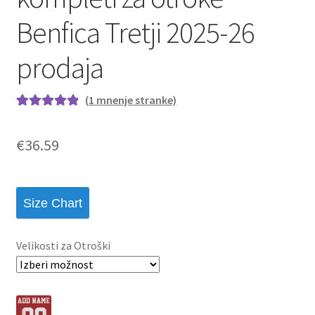
Benfica Tretji 2025-26
prodaja
(
1
mnenje stranke)
Ocenjeno z
1
5.00
od 5 na
€
36.59
podlagi ocene
stranke
Size Chart
Velikosti za Otroški