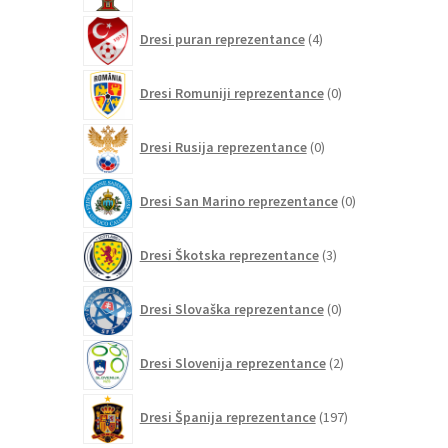
4
Dresi puran reprezentance
4
izdelki
0
Dresi Romuniji reprezentance
0
izdelkov
0
Dresi Rusija reprezentance
0
izdelkov
0
Dresi San Marino reprezentance
0
izdelkov
3
Dresi Škotska reprezentance
3
izdelki
0
Dresi Slovaška reprezentance
0
izdelkov
2
Dresi Slovenija reprezentance
2
izdelka
197
Dresi Španija reprezentance
197
izdelkov