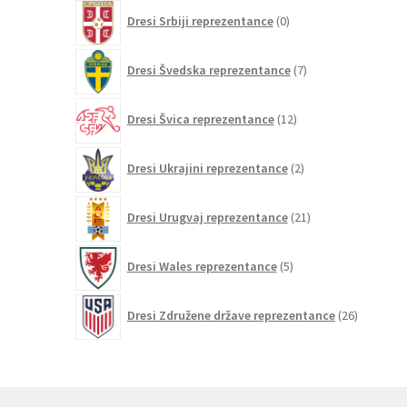
0
Dresi Srbiji reprezentance
0
izdelkov
7
Dresi Švedska reprezentance
7
izdelkov
12
Dresi Švica reprezentance
12
izdelkov
2
Dresi Ukrajini reprezentance
2
izdelka
21
Dresi Urugvaj reprezentance
21
izdelkov
5
Dresi Wales reprezentance
5
izdelkov
26
Dresi Združene države reprezentance
26
izdelkov