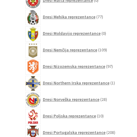
Dresi Malta reprezentance
0
izdelkov
77
Dresi Mehika reprezentance
77
izdelkov
0
Dresi Moldavijo reprezentance
0
izdelkov
109
Dresi Nemčija reprezentance
109
izdelkov
97
Dresi Nizozemska reprezentance
97
izdelkov
1
Dresi Northern Irska reprezentance
1
izdelek
28
Dresi Norveška reprezentance
28
izdelkov
10
Dresi Poljska reprezentance
10
izdelkov
208
Dresi Portugalska reprezentance
208
izdelkov