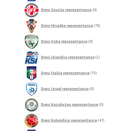
0
Dresi Gruzija reprezentance
0
izdelkov
78
Dresi Hrvaška reprezentance
78
izdelkov
0
Dresi Irska reprezentance
0
izdelkov
1
Dresi Islandija reprezentance
1
izdelek
75
Dresi Italija reprezentance
75
izdelkov
0
Dresi Izrael reprezentance
0
izdelkov
0
Dresi Kazahstan reprezentance
0
izdelkov
47
Dresi Kolumbija reprezentance
47
izdelkov