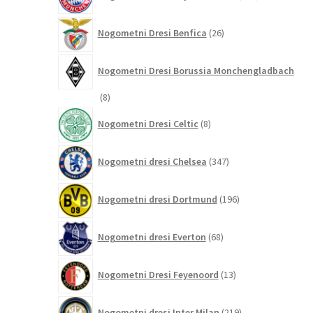
izdelkov
26
Nogometni Dresi Benfica
26
izdelkov
Nogometni Dresi Borussia Monchengladbach
8
8
izdelkov
8
Nogometni Dresi Celtic
8
izdelkov
347
Nogometni dresi Chelsea
347
izdelkov
196
Nogometni dresi Dortmund
196
izdelkov
68
Nogometni dresi Everton
68
izdelkov
13
Nogometni Dresi Feyenoord
13
izdelkov
219
Nogometni dresi Inter Milan
219