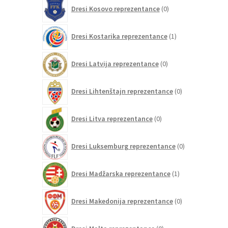
0
Dresi Kosovo reprezentance
0
izdelkov
1
Dresi Kostarika reprezentance
1
izdelek
0
Dresi Latvija reprezentance
0
izdelkov
0
Dresi Lihtenštajn reprezentance
0
izdelkov
0
Dresi Litva reprezentance
0
izdelkov
0
Dresi Luksemburg reprezentance
0
izdelkov
1
Dresi Madžarska reprezentance
1
izdelek
0
Dresi Makedonija reprezentance
0
izdelkov
0