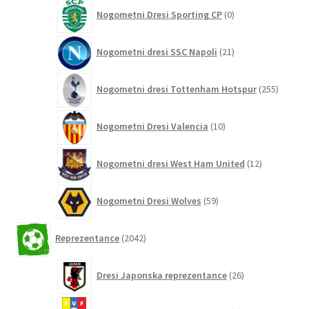
0
Nogometni Dresi Sporting CP
0
izdelkov
21
Nogometni dresi SSC Napoli
21
izdelkov
255
Nogometni dresi Tottenham Hotspur
255
izdelko
10
Nogometni Dresi Valencia
10
izdelkov
12
Nogometni dresi West Ham United
12
izdelkov
59
Nogometni Dresi Wolves
59
izdelkov
2042
Reprezentance
2042
izdelkov
26
Dresi Japonska reprezentance
26
izdelkov
3