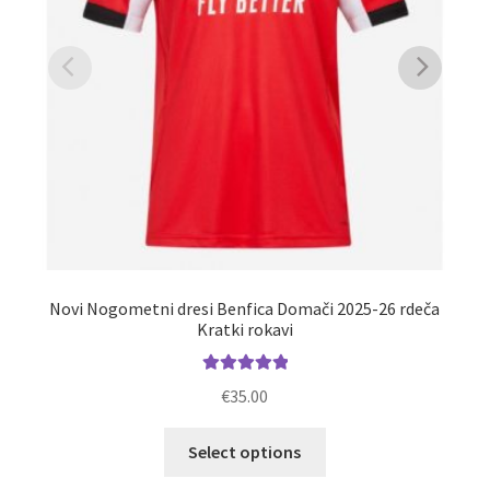
Novi Nogometni dresi Benfica Domači 2025-26 rdeča
Po
Kratki rokavi
Ocenjeno
€
35.00
5.00
od 5
Ta
Select options
izdelek