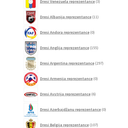
Dresi Venezuela reprezentance
3
izdelki
11
Dresi Albanija reprezentance
11
izdelkov
0
Dresi Andora reprezentance
0
izdelkov
155
Dresi Anglija reprezentance
155
izdelkov
297
Dresi Argentina reprezentance
297
izdelkov
0
Dresi Armenija reprezentance
0
izdelkov
6
Dresi Avstrija reprezentance
6
izdelkov
0
Dresi Azerbajdžanu reprezentance
0
izdelkov
107
Dresi Belgija reprezentance
107
izdelkov