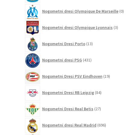
0
Nogometni dresi Olympique De Marseille
0
izdelk
3
Nogometni dresi Olympique Lyonnais
3
izdelki
13
Nogometni Dresi Porto
13
izdelkov
431
Nogometni dresi PSG
431
izdelkov
19
Nogometni Dresi PSV Eindhoven
19
izdelkov
84
Nogometni Dresi RB Leipzig
84
izdelkov
27
Nogometni Dresi Real Betis
27
izdelkov
696
Nogometni dresi Real Madrid
696
izdelkov