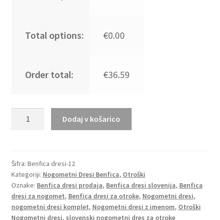
Total options:
€0.00
Order total:
€36.59
Otroški
Dodaj v košarico
Nogometni
dresi
kompleti
za
Šifra:
Benfica dresi-12
Kategoriji:
Nogometni Dresi Benfica
,
Otroški
otroke
Oznake:
Benfica dresi prodaja
,
Benfica dresi slovenija
,
Benfica
Benfica
dresi za nogomet
,
Benfica dresi za otroke
,
Nogometni dresi
,
Tretji
nogometni dresi komplet
,
Nogometni dresi z imenom
,
Otroški
2025-
Nogometni dresi
,
slovenski nogometni dres za otroke