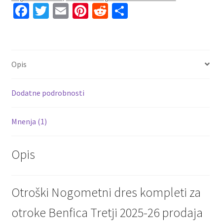
26
Fa
T
E
Pi
R
S
prodaja
ce
wi
m
nt
e
h
količina
b
tt
ai
er
d
ar
o
er
l
es
di
e
Opis
o
t
t
k
Dodatne podrobnosti
Mnenja (1)
Opis
Otroški Nogometni dres kompleti za
otroke Benfica Tretji 2025-26 prodaja