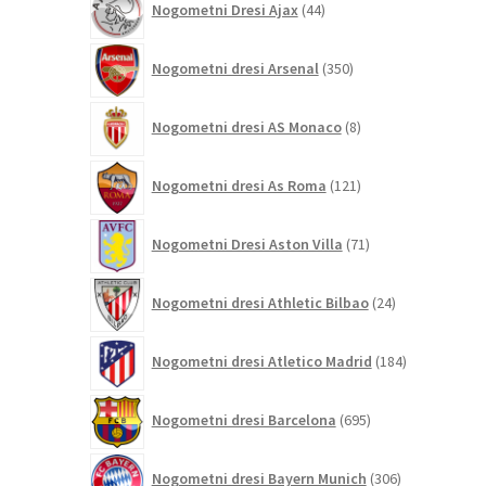
Nogometni Dresi Ajax
44
izdelkov
350
Nogometni dresi Arsenal
350
izdelkov
8
Nogometni dresi AS Monaco
8
izdelkov
121
Nogometni dresi As Roma
121
izdelkov
71
Nogometni Dresi Aston Villa
71
izdelkov
24
Nogometni dresi Athletic Bilbao
24
izdelkov
184
Nogometni dresi Atletico Madrid
184
izdelkov
695
Nogometni dresi Barcelona
695
izdelkov
306
Nogometni dresi Bayern Munich
306