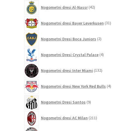
42
Nogometni dresi Al-Nassr
42
izdelkov
31
Nogometni dresi Bayer Leverkusen
31
izdelkov
2
Nogometni Dresi Boca Juniors
2
izdelka
4
Nogometni Dresi Crystal Palace
4
izdelki
132
Nogometni dresi Inter Miami
132
izdelkov
4
Nogometni dresi New York Red Bulls
4
izdelki
9
Nogometni Dresi Santos
9
izdelkov
211
Nogometni dresi AC Milan
211
izdelkov
44