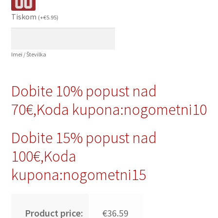
Tiskom
(
+
€
5.95
)
Imei / Številka
Dobite 10% popust nad
70€,Koda kupona:nogometni10
Dobite 15% popust nad
100€,Koda
kupona:nogometni15
Product price:
€36.59