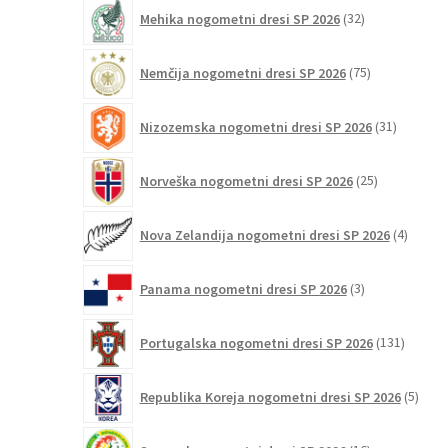
32
Mehika nogometni dresi SP 2026
32
izdelkov
75
Nemčija nogometni dresi SP 2026
75
izdelkov
31
Nizozemska nogometni dresi SP 2026
31
izdelkov
25
Norveška nogometni dresi SP 2026
25
izdelkov
4
Nova Zelandija nogometni dresi SP 2026
4
izdelki
3
Panama nogometni dresi SP 2026
3
izdelki
131
Portugalska nogometni dresi SP 2026
131
izdelko
5
Republika Koreja nogometni dresi SP 2026
5
izdel
16