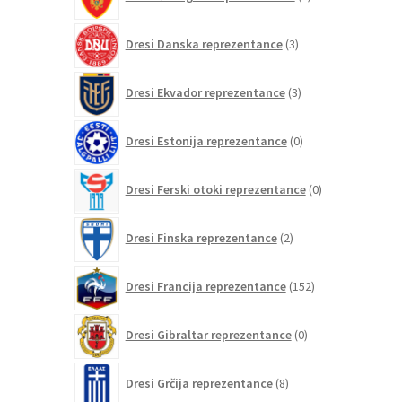
izdelkov
3
Dresi Danska reprezentance
3
izdelki
3
Dresi Ekvador reprezentance
3
izdelki
0
Dresi Estonija reprezentance
0
izdelkov
0
Dresi Ferski otoki reprezentance
0
izdelkov
2
Dresi Finska reprezentance
2
izdelka
152
Dresi Francija reprezentance
152
izdelkov
0
Dresi Gibraltar reprezentance
0
izdelkov
8
Dresi Grčija reprezentance
8
izdelkov