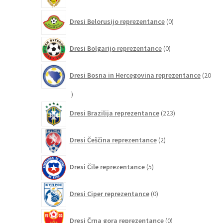
0
Dresi Belorusijo reprezentance
0
izdelkov
0
Dresi Bolgarijo reprezentance
0
izdelkov
Dresi Bosna in Hercegovina reprezentance
20
20
izdelkov
223
Dresi Brazilija reprezentance
223
izdelkov
2
Dresi Češčina reprezentance
2
izdelka
5
Dresi Čile reprezentance
5
izdelkov
0
Dresi Ciper reprezentance
0
izdelkov
0
Dresi Črna gora reprezentance
0