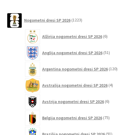
ima
več
različic.
1223
Nogometni dresi SP 2026
1223
izdelkov
Možnosti
lahko
6
Alžirija nogometni dresi SP 2026
6
izberete
izdelkov
na
51
Anglija nogometni dresi SP 2026
51
strani
izdelkov
izdelka
120
Argentina nogometni dresi SP 2026
120
izdelkov
4
Avstralija nogometni dresi SP 2026
4
izdelki
6
Avstrija nogometni dresi SP 2026
6
izdelkov
75
Belgija nogometni dresi SP 2026
75
izdelkov
91
Brazilija nogometni dresi SP 2026
91