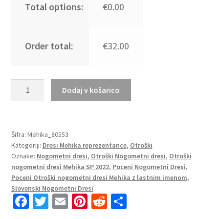
Total options:
€0.00
Order total:
€32.00
Otroški
Dodaj v košarico
Nogometni
dresi
Mehika
Domači
Šifra:
Mehika_80553
Kategoriji:
Dresi Mehika reprezentance
,
Otroški
SP
Oznake:
Nogometni dresi
,
Otroški Nogometni dresi
,
Otroški
2022
nogometni dresi Mehika SP 2022
,
Poceni Nogometni Dresi
,
Kratek
Poceni Otroški nogometni dresi Mehika z lastnim imenom
,
Rokav
Slovenski Nogometni Dresi
+
Fa
T
E
Pi
R
S
Kratke
ce
wi
m
nt
e
h
hlače