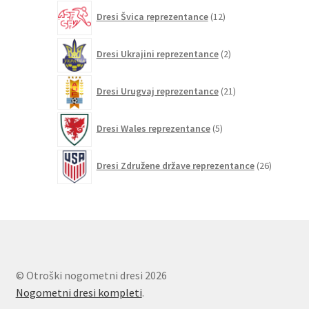
12
Dresi Švica reprezentance
12
izdelkov
2
Dresi Ukrajini reprezentance
2
izdelka
21
Dresi Urugvaj reprezentance
21
izdelkov
5
Dresi Wales reprezentance
5
izdelkov
26
Dresi Združene države reprezentance
26
izdelkov
© Otroški nogometni dresi 2026
Nogometni dresi kompleti
.