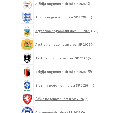
6
Alžirija nogometni dresi SP 2026
6
izberete
izdelkov
na
51
Anglija nogometni dresi SP 2026
51
strani
izdelkov
izdelka
120
Argentina nogometni dresi SP 2026
120
izdelkov
4
Avstralija nogometni dresi SP 2026
4
izdelki
6
Avstrija nogometni dresi SP 2026
6
izdelkov
75
Belgija nogometni dresi SP 2026
75
izdelkov
91
Brazilija nogometni dresi SP 2026
91
izdelkov
4
Češka nogometni dresi SP 2026
4
izdelki
5
Čile nogometni dresi SP 2026
5