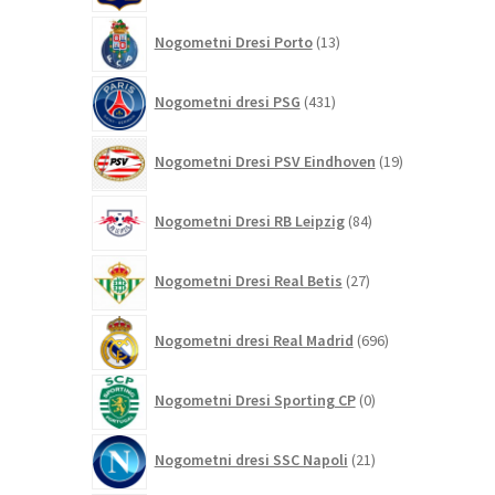
13
Nogometni Dresi Porto
13
izdelkov
431
Nogometni dresi PSG
431
izdelkov
19
Nogometni Dresi PSV Eindhoven
19
izdelkov
84
Nogometni Dresi RB Leipzig
84
izdelkov
27
Nogometni Dresi Real Betis
27
izdelkov
696
Nogometni dresi Real Madrid
696
izdelkov
0
Nogometni Dresi Sporting CP
0
izdelkov
21
Nogometni dresi SSC Napoli
21
izdelkov