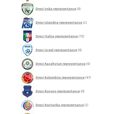
0
Dresi Irska reprezentance
0
izdelkov
1
Dresi Islandija reprezentance
1
izdelek
75
Dresi Italija reprezentance
75
izdelkov
0
Dresi Izrael reprezentance
0
izdelkov
0
Dresi Kazahstan reprezentance
0
izdelkov
47
Dresi Kolumbija reprezentance
47
izdelkov
0
Dresi Kosovo reprezentance
0
izdelkov
1
Dresi Kostarika reprezentance
1
izdelek