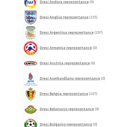
Dresi Andora reprezentance
0
izdelkov
155
Dresi Anglija reprezentance
155
izdelkov
297
Dresi Argentina reprezentance
297
izdelkov
0
Dresi Armenija reprezentance
0
izdelkov
6
Dresi Avstrija reprezentance
6
izdelkov
0
Dresi Azerbajdžanu reprezentance
0
izdelkov
107
Dresi Belgija reprezentance
107
izdelkov
0
Dresi Belorusijo reprezentance
0
izdelkov
0
Dresi Bolgarijo reprezentance
0
izdelkov