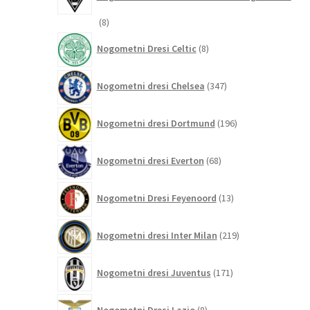
8
8
izdelkov
8
Nogometni Dresi Celtic
8
izdelkov
347
Nogometni dresi Chelsea
347
izdelkov
196
Nogometni dresi Dortmund
196
izdelkov
68
Nogometni dresi Everton
68
izdelkov
13
Nogometni Dresi Feyenoord
13
izdelkov
219
Nogometni dresi Inter Milan
219
izdelkov
171
Nogometni dresi Juventus
171
izdelkov
8