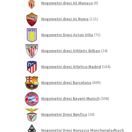
Nogometni dresi AS Monaco
8
izdelkov
121
Nogometni dresi As Roma
121
izdelkov
71
Nogometni Dresi Aston Villa
71
izdelkov
24
Nogometni dresi Athletic Bilbao
24
izdelkov
184
Nogometni dresi Atletico Madrid
184
izdelkov
695
Nogometni dresi Barcelona
695
izdelkov
306
Nogometni dresi Bayern Munich
306
izdelkov
26
Nogometni Dresi Benfica
26
izdelkov
Nogometni Dresi Borussia Monchengladbach