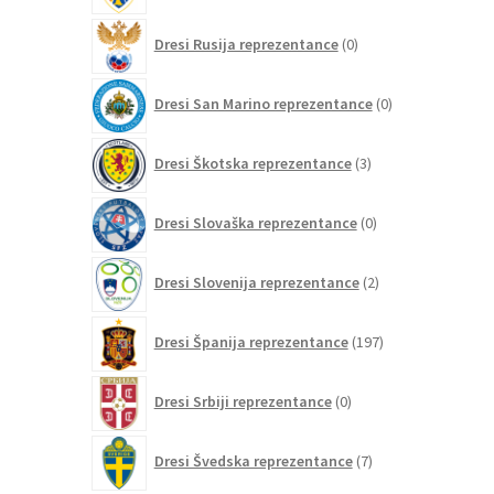
0
Dresi Rusija reprezentance
0
izdelkov
0
Dresi San Marino reprezentance
0
izdelkov
3
Dresi Škotska reprezentance
3
izdelki
0
Dresi Slovaška reprezentance
0
izdelkov
2
Dresi Slovenija reprezentance
2
izdelka
197
Dresi Španija reprezentance
197
izdelkov
0
Dresi Srbiji reprezentance
0
izdelkov
7
Dresi Švedska reprezentance
7
izdelkov