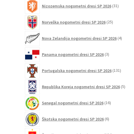
31
Nizozemska nogometni dresi SP 2026
31
izdelkov
25
Norveška nogometni dresi SP 2026
25
izdelkov
4
Nova Zelandija nogometni dresi SP 2026
4
izdelki
3
Panama nogometni dresi SP 2026
3
izdelki
131
Portugalska nogometni dresi SP 2026
131
izdelko
5
Republika Koreja nogometni dresi SP 2026
5
izdel
16
Senegal nogometni dresi SP 2026
16
izdelkov
6
Škotska nogometni dresi SP 2026
6
izdelkov
124