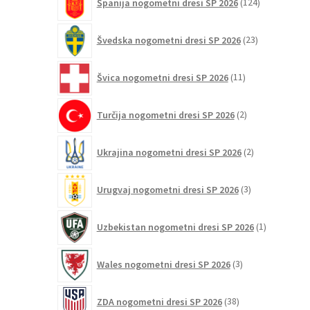
Španija nogometni dresi SP 2026
124
izdelkov
23
Švedska nogometni dresi SP 2026
23
izdelkov
11
Švica nogometni dresi SP 2026
11
izdelkov
2
Turčija nogometni dresi SP 2026
2
izdelka
2
Ukrajina nogometni dresi SP 2026
2
izdelka
3
Urugvaj nogometni dresi SP 2026
3
izdelki
1
Uzbekistan nogometni dresi SP 2026
1
izdelek
3
Wales nogometni dresi SP 2026
3
izdelki
38
ZDA nogometni dresi SP 2026
38
izdelkov