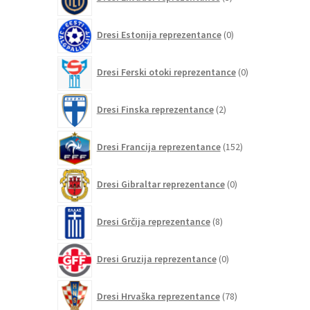
izdelki
0
Dresi Estonija reprezentance
0
izdelkov
0
Dresi Ferski otoki reprezentance
0
izdelkov
2
Dresi Finska reprezentance
2
izdelka
152
Dresi Francija reprezentance
152
izdelkov
0
Dresi Gibraltar reprezentance
0
izdelkov
8
Dresi Grčija reprezentance
8
izdelkov
0
Dresi Gruzija reprezentance
0
izdelkov
78
Dresi Hrvaška reprezentance
78
izdelkov