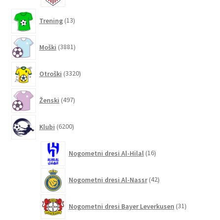
13
Trening
13
izdelkov
3881
Moški
3881
izdelkov
3320
Otroški
3320
izdelkov
497
Ženski
497
izdelkov
6200
Klubi
6200
izdelkov
16
Nogometni dresi Al-Hilal
16
izdelkov
42
Nogometni dresi Al-Nassr
42
izdelkov
31
Nogometni dresi Bayer Leverkusen
31
izdelkov