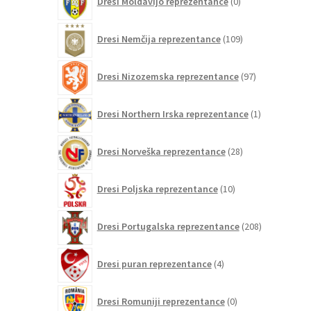
Dresi Moldavijo reprezentance
0
izdelkov
109
Dresi Nemčija reprezentance
109
izdelkov
97
Dresi Nizozemska reprezentance
97
izdelkov
1
Dresi Northern Irska reprezentance
1
izdelek
28
Dresi Norveška reprezentance
28
izdelkov
10
Dresi Poljska reprezentance
10
izdelkov
208
Dresi Portugalska reprezentance
208
izdelkov
4
Dresi puran reprezentance
4
izdelki
0
Dresi Romuniji reprezentance
0
izdelkov