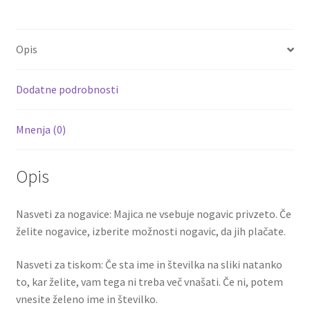
b
tt
ai
er
d
ar
H.LOZANO
o
er
l
es
di
e
22
Opis
količina
o
t
t
k
Dodatne podrobnosti
Mnenja (0)
Opis
Nasveti za nogavice: Majica ne vsebuje nogavic privzeto. Če
želite nogavice, izberite možnosti nogavic, da jih plačate.
Nasveti za tiskom: Če sta ime in številka na sliki natanko
to, kar želite, vam tega ni treba več vnašati. Če ni, potem
vnesite želeno ime in številko.