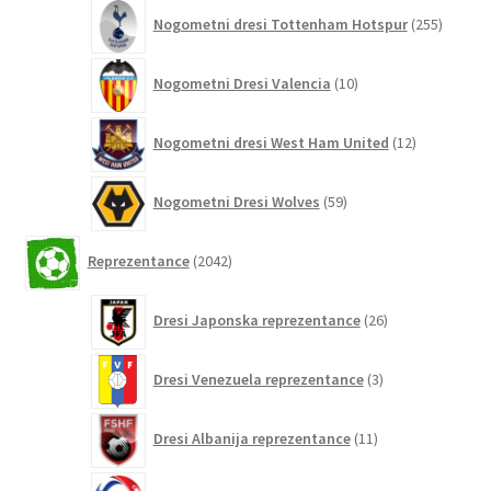
255
Nogometni dresi Tottenham Hotspur
255
izdelko
10
Nogometni Dresi Valencia
10
izdelkov
12
Nogometni dresi West Ham United
12
izdelkov
59
Nogometni Dresi Wolves
59
izdelkov
2042
Reprezentance
2042
izdelkov
26
Dresi Japonska reprezentance
26
izdelkov
3
Dresi Venezuela reprezentance
3
izdelki
11
Dresi Albanija reprezentance
11
izdelkov
0