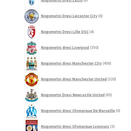
Nogometni Dresi Lazio
8
izdelkov
0
Nogometni Dresi Leicester City
0
izdelkov
4
Nogometni Dresi Lille OSC
4
izdelki
350
Nogometni dresi Liverpool
350
izdelkov
458
Nogometni dresi Manchester City
458
izdelkov
320
Nogometni dresi Manchester United
320
izdelkov
85
Nogometni Dresi Newcastle United
85
izdelkov
0
Nogometni dresi Olympique De Marseille
0
izdelk
3
Nogometni dresi Olympique Lyonnais
3
izdelki