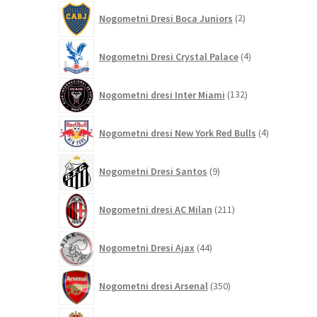
2
Nogometni Dresi Boca Juniors
2
izdelka
4
Nogometni Dresi Crystal Palace
4
izdelki
132
Nogometni dresi Inter Miami
132
izdelkov
4
Nogometni dresi New York Red Bulls
4
izdelki
9
Nogometni Dresi Santos
9
izdelkov
211
Nogometni dresi AC Milan
211
izdelkov
44
Nogometni Dresi Ajax
44
izdelkov
350
Nogometni dresi Arsenal
350
izdelkov
8