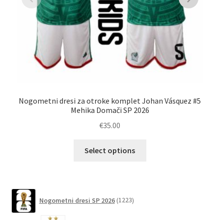
Nogometni dresi za otroke komplet Johan Vásquez #5
M
Mehika Domači SP 2026
€
35.00
Ta
Select options
izdelek
ima
več
različic.
1223
Nogometni dresi SP 2026
1223
izdelkov
Možnosti
lahko