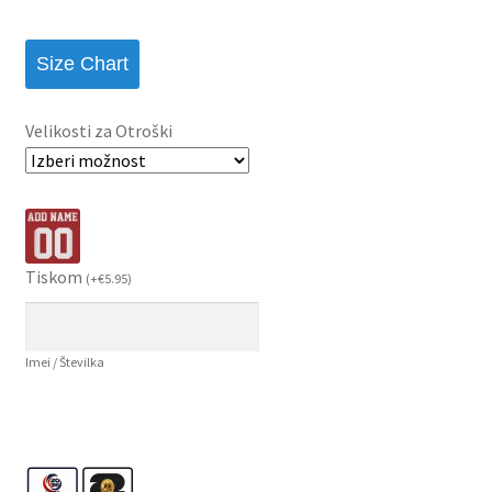
Size Chart
Velikosti za Otroški
Tiskom
(
+
€
5.95
)
Imei / Številka