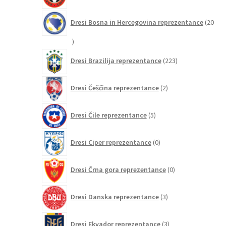
Dresi Bosna in Hercegovina reprezentance
20
20
izdelkov
223
Dresi Brazilija reprezentance
223
izdelkov
2
Dresi Češčina reprezentance
2
izdelka
5
Dresi Čile reprezentance
5
izdelkov
0
Dresi Ciper reprezentance
0
izdelkov
0
Dresi Črna gora reprezentance
0
izdelkov
3
Dresi Danska reprezentance
3
izdelki
3
Dresi Ekvador reprezentance
3