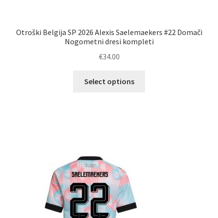
Otroški Belgija SP 2026 Alexis Saelemaekers #22 Domači
Nogometni dresi kompleti
€
34.00
Ta
Select options
izdelek
ima
več
različic.
Možnosti
lahko
izberete
na
strani
izdelka