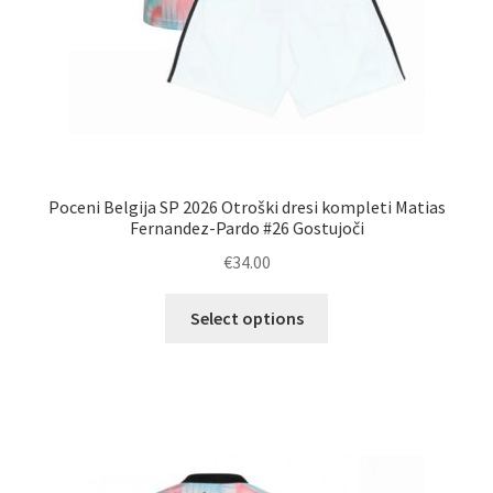
Poceni Belgija SP 2026 Otroški dresi kompleti Matias
Fernandez-Pardo #26 Gostujoči
€
34.00
Ta
Select options
izdelek
ima
več
različic.
Možnosti
lahko