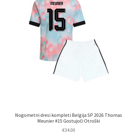
na
strani
izdelka
Nogometni dresi kompleti Belgija SP 2026 Thomas
Meunier #15 Gostujoči Otroški
€
34.00