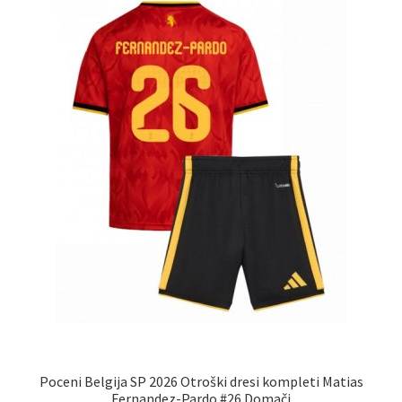
lahko
izberete
na
strani
izdelka
Poceni Belgija SP 2026 Otroški dresi kompleti Matias
Fernandez-Pardo #26 Domači