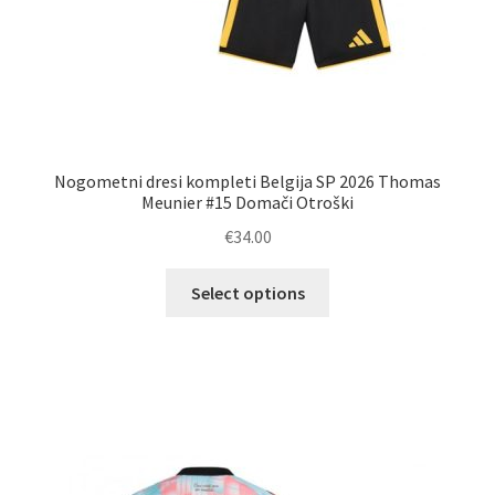
Nogometni dresi kompleti Belgija SP 2026 Thomas
Meunier #15 Domači Otroški
€
34.00
Ta
Select options
izdelek
ima
več
različic.
Možnosti
lahko
izberete