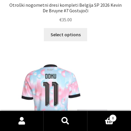
Otroški nogometni dresi kompleti Belgija SP 2026 Kevin
De Bruyne #7 Gostujoči
€
35.00
Ta
Select options
izdelek
ima
več
različic.
Možnosti
lahko
izberete
na
strani
izdelka
0
Išči:
Iskanje