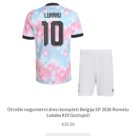
Možnosti
lahko
izberete
na
strani
izdelka
Otroški nogometni dresi kompleti Belgija SP 2026 Romelu
Lukaku #10 Gostujoči
€
35.00