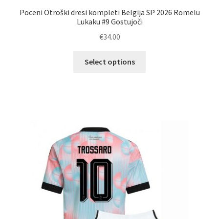
Poceni Otroški dresi kompleti Belgija SP 2026 Romelu
Lukaku #9 Gostujoči
€
34.00
Ta
Select options
izdelek
ima
več
različic.
Možnosti
lahko
izberete
na
strani
izdelka