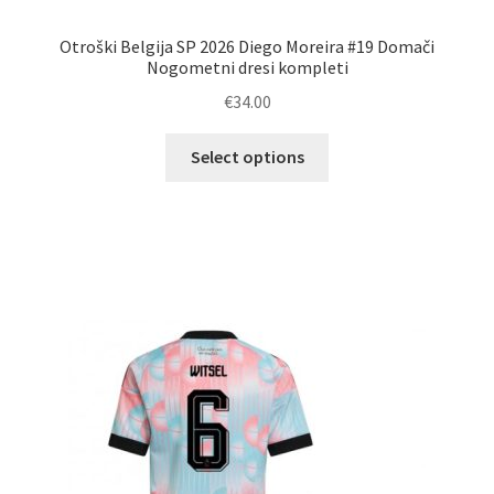
Otroški Belgija SP 2026 Diego Moreira #19 Domači
Nogometni dresi kompleti
€
34.00
Ta
Select options
izdelek
ima
več
različic.
Možnosti
lahko
izberete
na
strani
izdelka