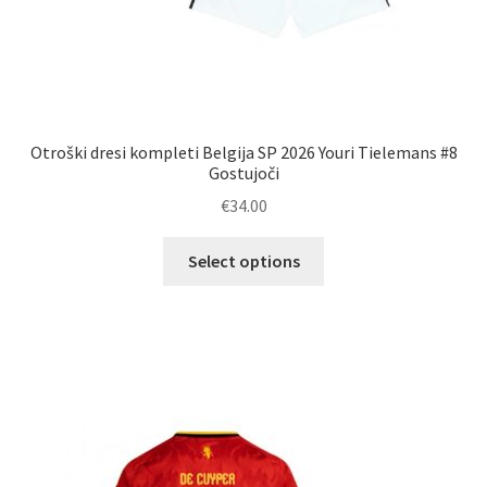
Otroški dresi kompleti Belgija SP 2026 Youri Tielemans #8
Gostujoči
€
34.00
Ta
Select options
izdelek
ima
več
različic.
Možnosti
lahko
izberete
na