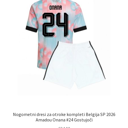
izberete
na
strani
izdelka
Nogometni dresi za otroke kompleti Belgija SP 2026
Amadou Onana #24 Gostujoči