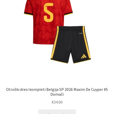
strani
izdelka
Otroški dresi kompleti Belgija SP 2026 Maxim De Cuyper #5
Domači
€
34.00
Ta