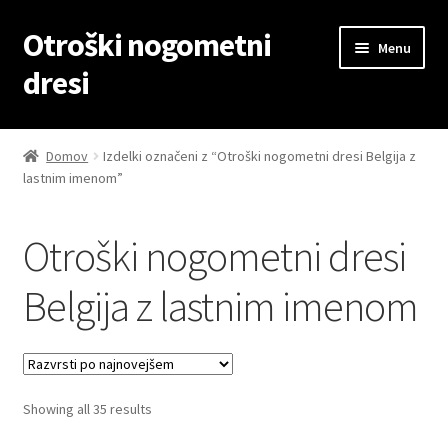
Otroški nogometni
Skip
Skip
Menu
to
to
dresi
navigation
content
Domov
Domov
Izdelki označeni z “Otroški nogometni dresi Belgija z
lastnim imenom”
Blog
Kontaktiraj nas
Otroški nogometni dresi
Košarica
Belgija z lastnim imenom
Moj račun
Trgovina
Sorted
Showing all 35 results
by
Zaključek nakupa