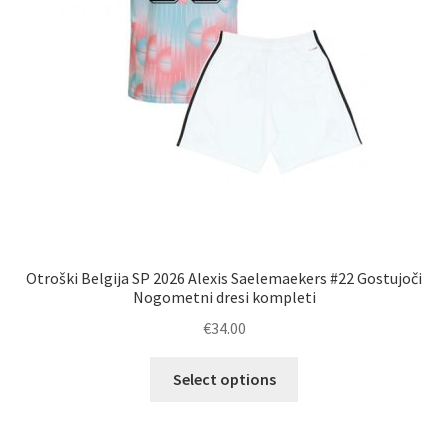
Otroški Belgija SP 2026 Alexis Saelemaekers #22 Gostujoči
Nogometni dresi kompleti
€
34.00
Ta
Select options
izdelek
ima
več