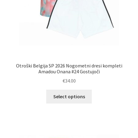
Otroški Belgija SP 2026 Nogometni dresi kompleti
Amadou Onana #24 Gostujoči
€
34.00
Ta
Select options
izdelek
ima
več
različic.
Možnosti