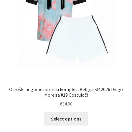
Otroški nogometni dresi kompleti Belgija SP 2026 Diego
Moreira #19 Gostujoči
€
34.00
Ta
Select options
izdelek
ima