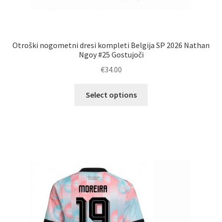
Otroški nogometni dresi kompleti Belgija SP 2026 Nathan
Ngoy #25 Gostujoči
€
34.00
Ta
Select options
izdelek
ima
več
različic.
Možnosti
lahko
izberete
na
strani
izdelka