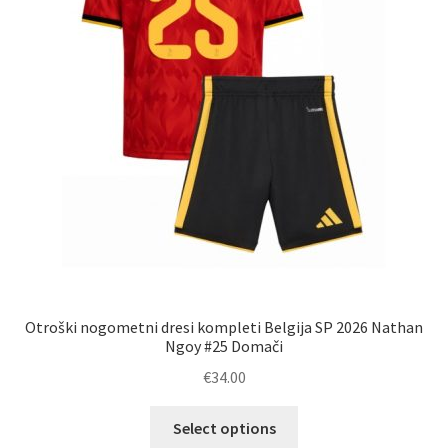
izdelka
Otroški nogometni dresi kompleti Belgija SP 2026 Nathan
Ngoy #25 Domači
€
34.00
Ta
Select options
izdelek