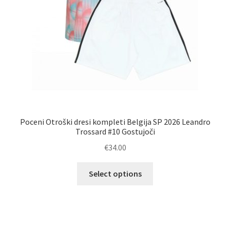
Poceni Otroški dresi kompleti Belgija SP 2026 Leandro
Trossard #10 Gostujoči
€
34.00
Ta
Select options
izdelek
ima
več
različic.