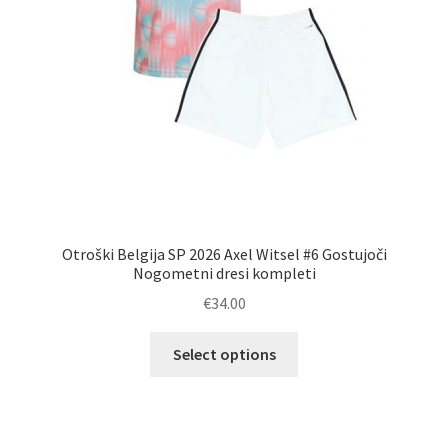
Otroški Belgija SP 2026 Axel Witsel #6 Gostujoči
Nogometni dresi kompleti
€
34.00
Ta
Select options
izdelek
ima
več
različic.