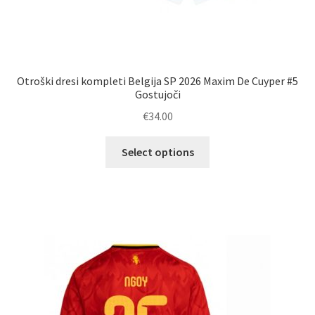
Otroški dresi kompleti Belgija SP 2026 Maxim De Cuyper #5
Gostujoči
€
34.00
Ta
Select options
izdelek
ima
več
različic.
Možnosti
lahko
izberete
na
strani