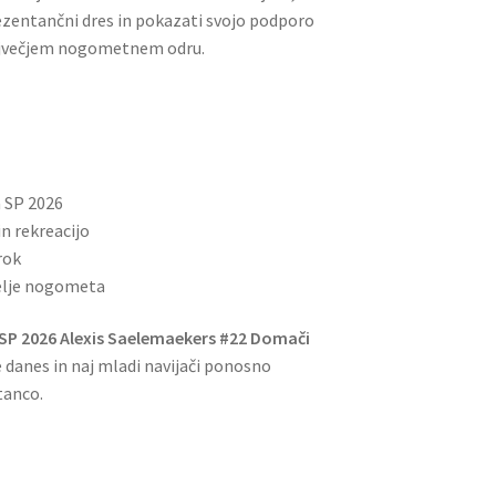
rezentančni dres in pokazati svojo podporo
največjem nogometnem odru.
a SP 2026
n rekreacijo
rok
telje nogometa
 SP 2026 Alexis Saelemaekers #22 Domači
 danes in naj mladi navijači ponosno
tanco.