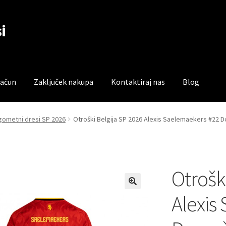
i
račun
Zaključek nakupa
Kontaktiraj nas
Blog
čun
Trgovina
Zaključek nakupa
gometni dresi SP 2026
Otroški Belgija SP 2026 Alexis Saelemaekers #22 
Otrošk
Alexis