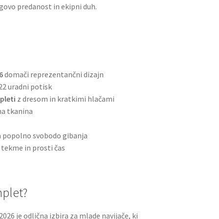
govo predanost in ekipni duh.
6
domači reprezentančni dizajn
22 uradni potisk
pleti
z dresom in kratkimi hlačami
na tkanina
za popolno svobodo gibanja
 tekme in prosti čas
mplet?
026 je odlična izbira za mlade navijače, ki