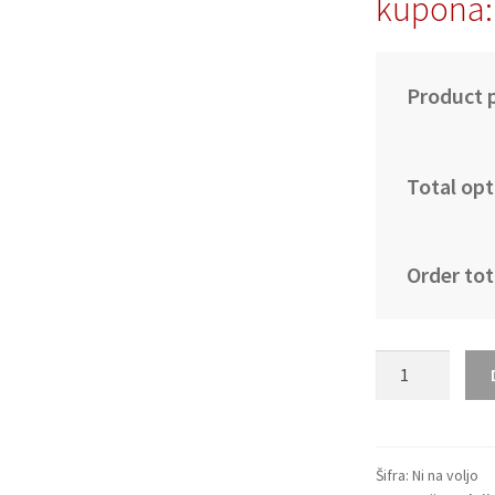
kupona:
Product p
Total opt
Order tot
Otroški
Belgija
SP
2026
Alexis
Šifra:
Ni na voljo