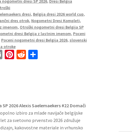
a nogometni dresi SP 2026
,
Dresi Belgija
troški
aelemaekers dresi
,
Belgija dresi 2026 world cup
,
ančni dres otrok
,
Nogometni Dresi Kompleti
,
 z imenom
,
Otroški nogometni dresi Belgija SP
ometni dresi Belgija z lastnim imenom
,
Poceni
,
Poceni nogometni dresi Belgija 2026
,
slovenski
a otroke
E
Pi
R
S
m
nt
e
h
ai
er
d
ar
l
es
di
e
t
t
ja SP 2026 Alexis Saelemaekers #22 Domači
popolno izbiro za mlade navijače belgijske
et za svetovno prvenstvo 2026 združuje
dizajn, kakovostne materiale in vrhunsko