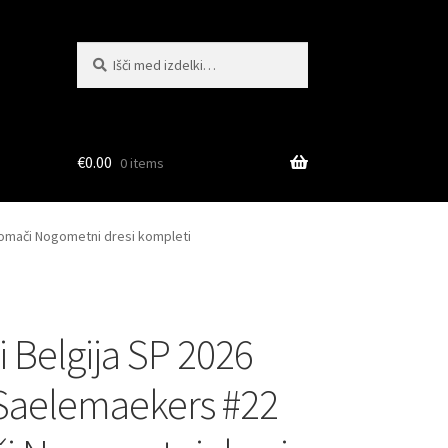
Išči:
Iskanje
€
0.00
0 items
Domači Nogometni dresi kompleti
i Belgija SP 2026
 Saelemaekers #22