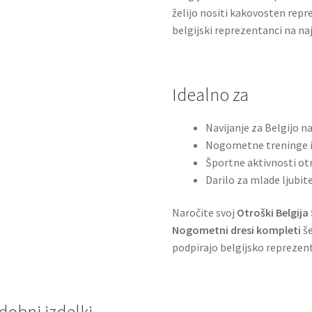
želijo nositi kakovosten rep
belgijski reprezentanci na 
Idealno za
Navijanje za Belgijo n
Nogometne treninge i
Športne aktivnosti ot
Darilo za mlade ljubi
Naročite svoj
Otroški Belgija
Nogometni dresi kompleti
še
podpirajo belgijsko reprezen
dobni izdelki