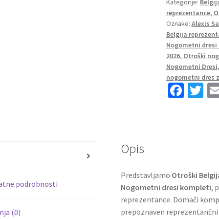
Kategorije:
Belgij
Saelemaekers
reprezentance
,
O
#22
Oznake:
Alexis S
Domači
Belgija reprezent
Nogometni
Nogometni dresi
dresi
2026
,
Otroški nog
kompleti
Nogometni Dresi
količina
nogometni dres z
Fa
T
ce
wi
b
tt
o
er
Opis
o
s
k
Predstavljamo
Otroški Belgi
atne podrobnosti
Nogometni dresi kompleti
, 
reprezentance. Domači kompl
prepoznaven reprezentančni 
ja (0)