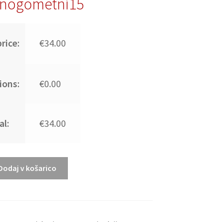
nogometni15
rice:
€34.00
ions:
€0.00
al:
€34.00
Dodaj v košarico