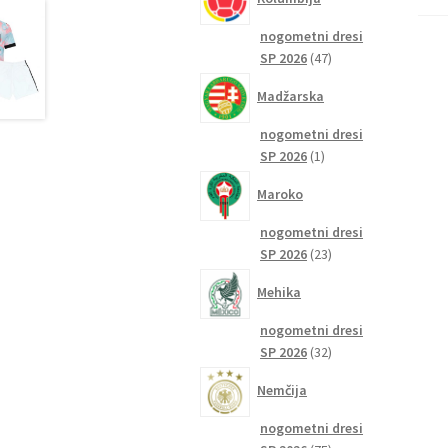
nogometni dresi
47
SP 2026
47
izdelkov
Madžarska
nogometni dresi
1
SP 2026
1
izdelek
Maroko
nogometni dresi
23
SP 2026
23
izdelkov
Mehika
nogometni dresi
32
SP 2026
32
izdelkov
Nemčija
nogometni dresi