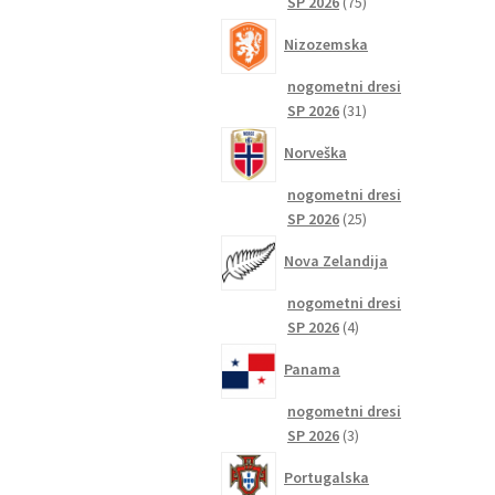
75
SP 2026
75
izdelkov
Nizozemska
nogometni dresi
31
SP 2026
31
izdelkov
Norveška
nogometni dresi
25
SP 2026
25
izdelkov
Nova Zelandija
nogometni dresi
4
SP 2026
4
izdelki
Panama
nogometni dresi
3
SP 2026
3
izdelki
Portugalska