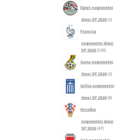
izdelkov
Egipt nogometni
2
dresi SP 2026
2
izdelka
Francija
nogometni dresi
103
SP 2026
103
izdelki
Gana nogometni
2
dresi SP 2026
2
izdelka
Grčija nogometni
8
dresi SP 2026
8
izdelkov
Hrvaška
nogometni dresi
47
SP 2026
47
izdelkov