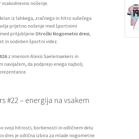
r vsakodnevno nošenje.
elan iz lahkega, zračnega in hitro sušečega
vlja prijetno nošenje med športnimi
med priljubljene
Otroški Nogometni dresi
,
ost in sodoben športni videz.
2026
z imenom Alexis Saelemaekers in
m navijačem, da podprejo enega najbolj
eprezentance.
s #22 – energija na vsakem
o svoji hitrosti, borbenosti in odličnem delu
gov dres je odlična izbira za mlade nogometne