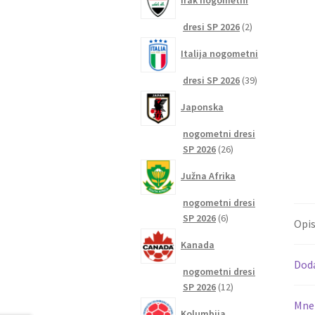
Irak nogometni
2
dresi SP 2026
2
izdelka
Italija nogometni
39
dresi SP 2026
39
izdelkov
Japonska
nogometni dresi
26
SP 2026
26
izdelkov
Južna Afrika
nogometni dresi
6
SP 2026
6
Opi
izdelkov
Kanada
Dod
nogometni dresi
12
SP 2026
12
izdelkov
Mnen
Kolumbija