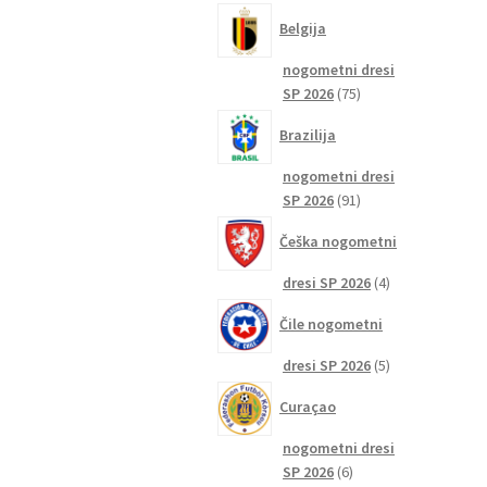
izdelkov
Belgija
nogometni dresi
75
SP 2026
75
izdelkov
Brazilija
nogometni dresi
91
SP 2026
91
izdelkov
Češka nogometni
4
dresi SP 2026
4
izdelki
Čile nogometni
5
dresi SP 2026
5
izdelkov
Curaçao
nogometni dresi
6
SP 2026
6