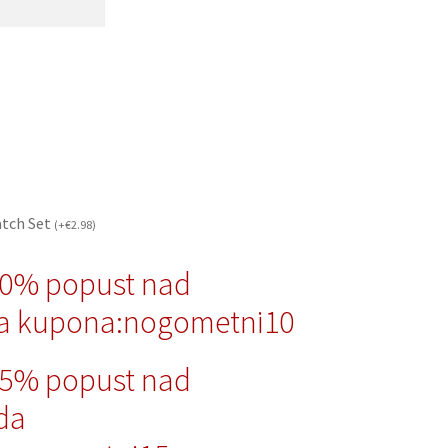
atch Set
(
+
€
2.98
)
10% popust nad
a kupona:nogometni10
15% popust nad
da