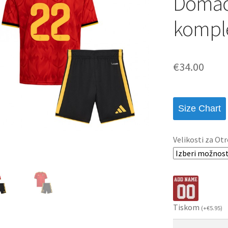
Domači
komple
€
34.00
Size Chart
Velikosti za Otr
Tiskom
(
+
€
5.95
)