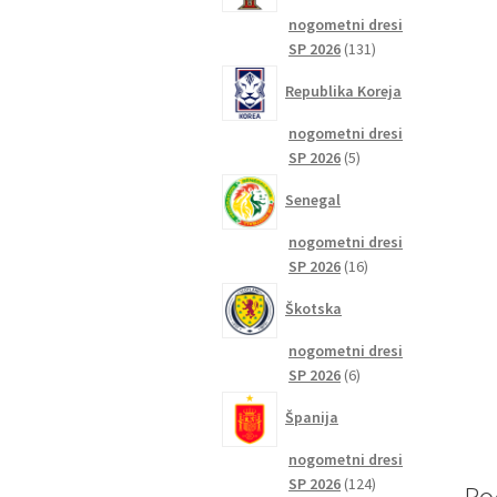
nogometni dresi
131
SP 2026
131
izdelkov
Republika Koreja
nogometni dresi
5
SP 2026
5
izdelkov
Senegal
nogometni dresi
16
SP 2026
16
izdelkov
Škotska
nogometni dresi
6
SP 2026
6
izdelkov
Španija
nogometni dresi
124
SP 2026
124
Po