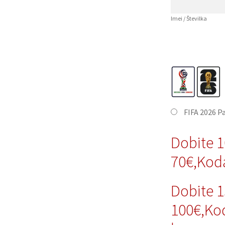
Imei / Številka
FIFA 2026 P
Dobite 
70€,Kod
Dobite 
100€,Ko