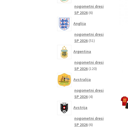
nogometni dresi
6
SP 2026
6
izdelkov
Anglija
nogometni dresi
51
SP 2026
51
izdelkov
Argentina
nogometni dresi
120
SP 2026
120
izdelkov
Avstralija
nogometni dresi
4
SP 2026
4
izdelki
Avstrija
nogometni dresi
6
SP 2026
6