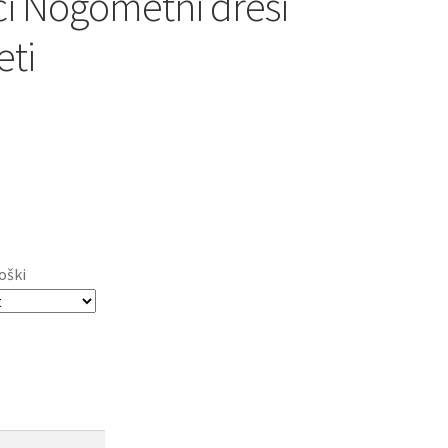
 Nogometni dresi
ti
oški