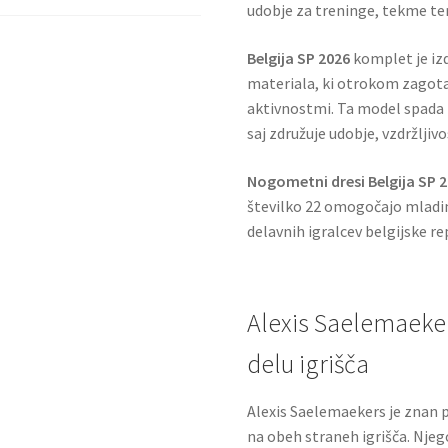
udobje za treninge, tekme te
Belgija SP 2026
komplet je izd
materiala, ki otrokom zagota
aktivnostmi. Ta model spada 
saj združuje udobje, vzdržljiv
Nogometni dresi Belgija SP 
številko 22 omogočajo mladi
delavnih igralcev belgijske r
Alexis Saelemaeker
delu igrišča
Alexis Saelemaekers je znan p
na obeh straneh igrišča. Nje