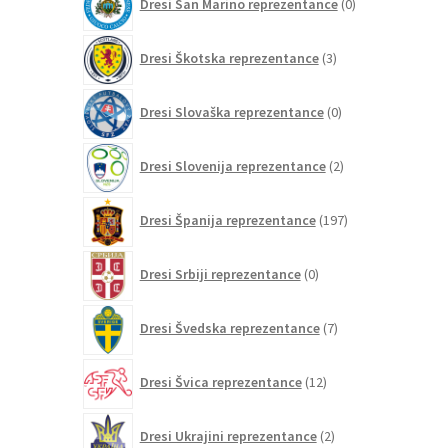
Dresi San Marino reprezentance
0
izdelkov
3
Dresi Škotska reprezentance
3
izdelki
0
Dresi Slovaška reprezentance
0
izdelkov
2
Dresi Slovenija reprezentance
2
izdelka
197
Dresi Španija reprezentance
197
izdelkov
0
Dresi Srbiji reprezentance
0
izdelkov
7
Dresi Švedska reprezentance
7
izdelkov
12
Dresi Švica reprezentance
12
izdelkov
2
Dresi Ukrajini reprezentance
2
izdelka