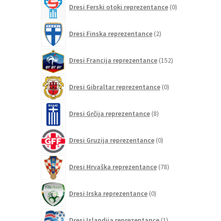
0
Dresi Ferski otoki reprezentance
0
izdelkov
2
Dresi Finska reprezentance
2
izdelka
152
Dresi Francija reprezentance
152
izdelkov
0
Dresi Gibraltar reprezentance
0
izdelkov
8
Dresi Grčija reprezentance
8
izdelkov
0
Dresi Gruzija reprezentance
0
izdelkov
78
Dresi Hrvaška reprezentance
78
izdelkov
0
Dresi Irska reprezentance
0
izdelkov
1
Dresi Islandija reprezentance
1