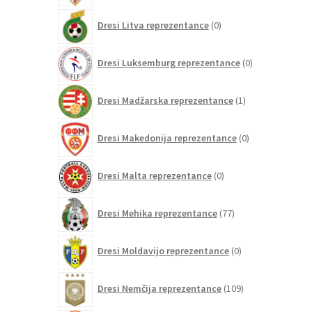
0
Dresi Litva reprezentance
0
izdelkov
0
Dresi Luksemburg reprezentance
0
izdelkov
1
Dresi Madžarska reprezentance
1
izdelek
0
Dresi Makedonija reprezentance
0
izdelkov
0
Dresi Malta reprezentance
0
izdelkov
77
Dresi Mehika reprezentance
77
izdelkov
0
Dresi Moldavijo reprezentance
0
izdelkov
109
Dresi Nemčija reprezentance
109
izdelkov