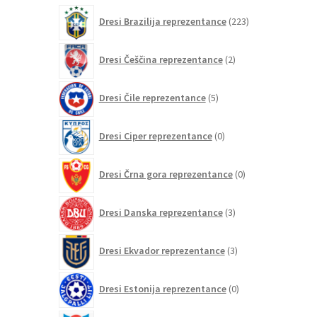
izdelkov
223
Dresi Brazilija reprezentance
223
izdelkov
2
Dresi Češčina reprezentance
2
izdelka
5
Dresi Čile reprezentance
5
izdelkov
0
Dresi Ciper reprezentance
0
izdelkov
0
Dresi Črna gora reprezentance
0
izdelkov
3
Dresi Danska reprezentance
3
izdelki
3
Dresi Ekvador reprezentance
3
izdelki
0
Dresi Estonija reprezentance
0
izdelkov