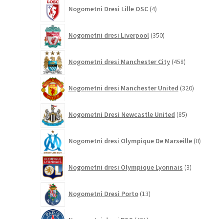
4
Nogometni Dresi Lille OSC
4
izdelki
350
Nogometni dresi Liverpool
350
izdelkov
458
Nogometni dresi Manchester City
458
izdelkov
320
Nogometni dresi Manchester United
320
izdelkov
85
Nogometni Dresi Newcastle United
85
izdelkov
0
Nogometni dresi Olympique De Marseille
0
izdelk
3
Nogometni dresi Olympique Lyonnais
3
izdelki
13
Nogometni Dresi Porto
13
izdelkov
431