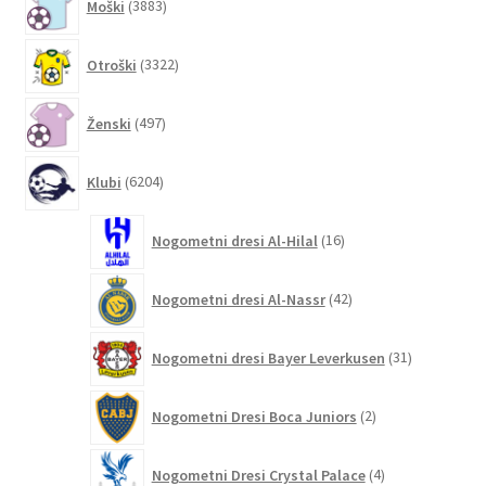
Moški
3883
izdelkov
3322
Otroški
3322
izdelkov
497
Ženski
497
izdelkov
6204
Klubi
6204
izdelki
16
Nogometni dresi Al-Hilal
16
izdelkov
42
Nogometni dresi Al-Nassr
42
izdelkov
31
Nogometni dresi Bayer Leverkusen
31
izdelkov
2
Nogometni Dresi Boca Juniors
2
izdelka
4
Nogometni Dresi Crystal Palace
4
izdelki