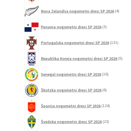
4
Nova Zelandija nogometni dresi SP 2026
4
izdelki
3
Panama nogometni dresi SP 2026
3
izdelki
131
Portugalska nogometni dresi SP 2026
131
izdelko
5
Republika Koreja nogometni dresi SP 2026
5
izdel
16
Senegal nogometni dresi SP 2026
16
izdelkov
6
Škotska nogometni dresi SP 2026
6
izdelkov
124
Španija nogometni dresi SP 2026
124
izdelkov
23
Švedska nogometni dresi SP 2026
23
izdelkov