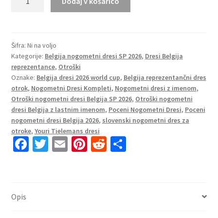
Dodaj v košarico
dresi
kompleti
Belgija
SP
Šifra:
Ni na voljo
Kategorije:
Belgija nogometni dresi SP 2026
,
Dresi Belgija
2026
reprezentance
,
Otroški
Youri
Oznake:
Belgija dresi 2026 world cup
,
Belgija reprezentančni dres
Tielemans
otrok
,
Nogometni Dresi Kompleti
,
Nogometni dresi z imenom
,
#8
Otroški nogometni dresi Belgija SP 2026
,
Otroški nogometni
Gostujoči
dresi Belgija z lastnim imenom
,
Poceni Nogometni Dresi
,
Poceni
količina
nogometni dresi Belgija 2026
,
slovenski nogometni dres za
otroke
,
Youri Tielemans dresi
Fa
T
E
Pi
R
S
ce
wi
m
nt
e
h
b
tt
ai
er
d
ar
o
er
l
es
di
e
Opis
o
t
t