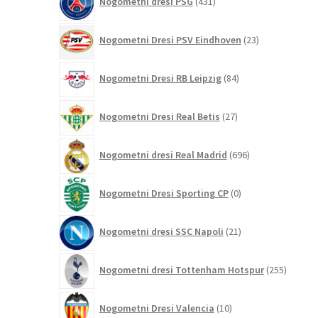
Nogometni dresi PSG
431
izdelkov
23
Nogometni Dresi PSV Eindhoven
23
izdelkov
84
Nogometni Dresi RB Leipzig
84
izdelkov
27
Nogometni Dresi Real Betis
27
izdelkov
696
Nogometni dresi Real Madrid
696
izdelkov
0
Nogometni Dresi Sporting CP
0
izdelkov
21
Nogometni dresi SSC Napoli
21
izdelkov
255
Nogometni dresi Tottenham Hotspur
255
izdelko
10
Nogometni Dresi Valencia
10
izdelkov