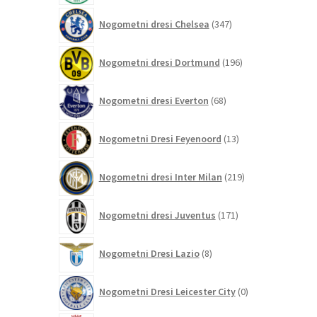
347
Nogometni dresi Chelsea
347
izdelkov
196
Nogometni dresi Dortmund
196
izdelkov
68
Nogometni dresi Everton
68
izdelkov
13
Nogometni Dresi Feyenoord
13
izdelkov
219
Nogometni dresi Inter Milan
219
izdelkov
171
Nogometni dresi Juventus
171
izdelkov
8
Nogometni Dresi Lazio
8
izdelkov
0
Nogometni Dresi Leicester City
0
izdelkov