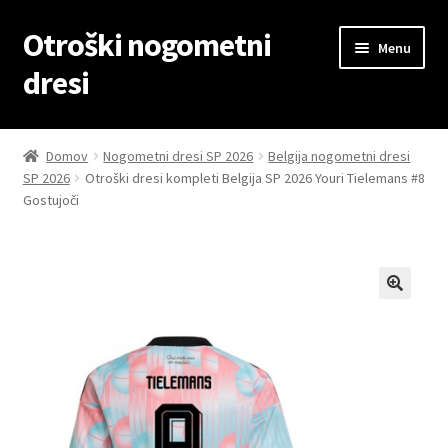
Otroški nogometni
Skip
Skip
Menu
to
to
dresi
navigation
content
Domov
Domov
Nogometni dresi SP 2026
Belgija nogometni dresi
SP 2026
Otroški dresi kompleti Belgija SP 2026 Youri Tielemans #8
Blog
Gostujoči
Kontaktiraj nas
Košarica
Moj račun
Trgovina
Zaključek nakupa