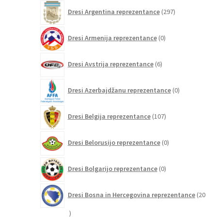
297
Dresi Argentina reprezentance
297
izdelkov
0
Dresi Armenija reprezentance
0
izdelkov
6
Dresi Avstrija reprezentance
6
izdelkov
0
Dresi Azerbajdžanu reprezentance
0
izdelkov
107
Dresi Belgija reprezentance
107
izdelkov
0
Dresi Belorusijo reprezentance
0
izdelkov
0
Dresi Bolgarijo reprezentance
0
izdelkov
Dresi Bosna in Hercegovina reprezentance
20
20