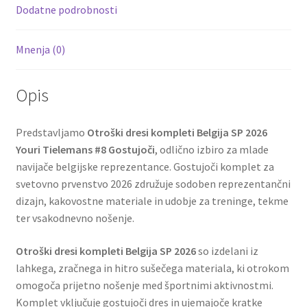
k
Dodatne podrobnosti
Mnenja (0)
Opis
Predstavljamo
Otroški dresi kompleti Belgija SP 2026
Youri Tielemans #8 Gostujoči
, odlično izbiro za mlade
navijače belgijske reprezentance. Gostujoči komplet za
svetovno prvenstvo 2026 združuje sodoben reprezentančni
dizajn, kakovostne materiale in udobje za treninge, tekme
ter vsakodnevno nošenje.
Otroški dresi kompleti Belgija SP 2026
so izdelani iz
lahkega, zračnega in hitro sušečega materiala, ki otrokom
omogoča prijetno nošenje med športnimi aktivnostmi.
Komplet vključuje gostujoči dres in ujemajoče kratke