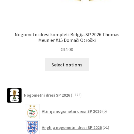
Nogometni dresi kompleti Belgija SP 2026 Thomas
No
Meunier #15 Domači Otroški
€
34.00
Ta
Select options
izdelek
ima
več
različic.
1223
Nogometni dresi SP 2026
1223
izdelkov
Možnosti
lahko
6
Alžirija nogometni dresi SP 2026
6
izberete
izdelkov
na
51
Anglija nogometni dresi SP 2026
51
strani
izdelkov