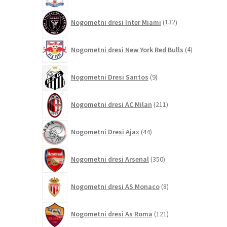
132
Nogometni dresi Inter Miami
132
izdelkov
4
Nogometni dresi New York Red Bulls
4
izdelki
9
Nogometni Dresi Santos
9
izdelkov
211
Nogometni dresi AC Milan
211
izdelkov
44
Nogometni Dresi Ajax
44
izdelkov
350
Nogometni dresi Arsenal
350
izdelkov
8
Nogometni dresi AS Monaco
8
izdelkov
121
Nogometni dresi As Roma
121
izdelkov