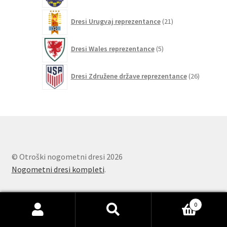
21
Dresi Urugvaj reprezentance
21
izdelkov
5
Dresi Wales reprezentance
5
izdelkov
26
Dresi Združene države reprezentance
26
izdelkov
© Otroški nogometni dresi 2026
Nogometni dresi kompleti
.
0
Išči:
Iskanje