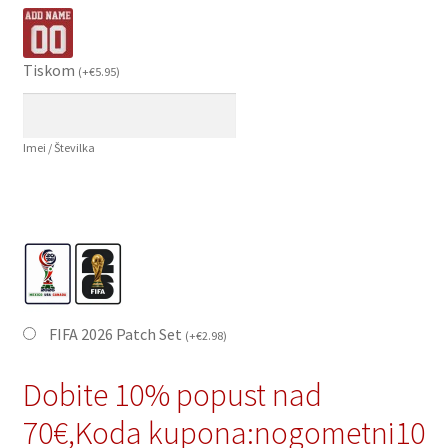
Tiskom
(
+
€
5.95
)
Imei / Številka
FIFA 2026 Patch Set
(
+
€
2.98
)
Dobite 10% popust nad
70€,Koda kupona:nogometni10