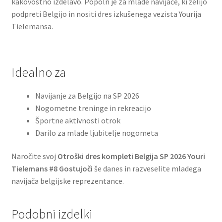
kakovostno izdelavo. Popoln je za mlade navijače, ki želijo
podpreti Belgijo in nositi dres izkušenega vezista Yourija
Tielemansa.
Idealno za
Navijanje za Belgijo na SP 2026
Nogometne treninge in rekreacijo
Športne aktivnosti otrok
Darilo za mlade ljubitelje nogometa
Naročite svoj
Otroški dres kompleti Belgija SP 2026 Youri
Tielemans #8 Gostujoči
še danes in razveselite mladega
navijača belgijske reprezentance.
Podobni izdelki