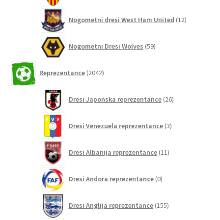
12
Nogometni dresi West Ham United
12
izdelkov
59
Nogometni Dresi Wolves
59
izdelkov
2042
Reprezentance
2042
izdelkov
26
Dresi Japonska reprezentance
26
izdelkov
3
Dresi Venezuela reprezentance
3
izdelki
11
Dresi Albanija reprezentance
11
izdelkov
0
Dresi Andora reprezentance
0
izdelkov
155
Dresi Anglija reprezentance
155
izdelkov