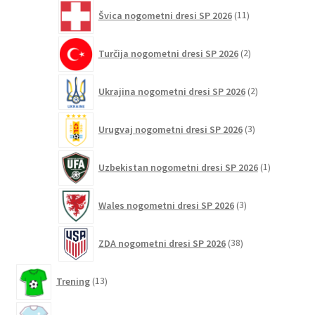
11
Švica nogometni dresi SP 2026
11
izdelkov
2
Turčija nogometni dresi SP 2026
2
izdelka
2
Ukrajina nogometni dresi SP 2026
2
izdelka
3
Urugvaj nogometni dresi SP 2026
3
izdelki
1
Uzbekistan nogometni dresi SP 2026
1
izdelek
3
Wales nogometni dresi SP 2026
3
izdelki
38
ZDA nogometni dresi SP 2026
38
izdelkov
13
Trening
13
izdelkov
3883