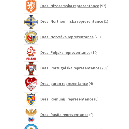
97
Dresi Nizozemska reprezentance
97
izdelkov
1
Dresi Northern Irska reprezentance
1
izdelek
28
Dresi Norveška reprezentance
28
izdelkov
10
Dresi Poljska reprezentance
10
izdelkov
208
Dresi Portugalska reprezentance
208
izdelkov
4
Dresi puran reprezentance
4
izdelki
0
Dresi Romuniji reprezentance
0
izdelkov
0
Dresi Rusija reprezentance
0
izdelkov
0