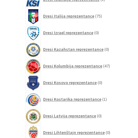
izdelek
75
Dresi Italija reprezentance
75
izdelkov
0
Dresi Izrael reprezentance
0
izdelkov
0
Dresi Kazahstan reprezentance
0
izdelkov
47
Dresi Kolumbija reprezentance
47
izdelkov
0
Dresi Kosovo reprezentance
0
izdelkov
1
Dresi Kostarika reprezentance
1
izdelek
0
Dresi Latvija reprezentance
0
izdelkov
0
Dresi Lihtenštajn reprezentance
0
izdelkov