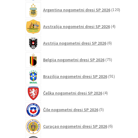
izdelka
120
Argentina nogometni dresi SP 2026
120
izdelkov
4
Avstralija nogometni dresi SP 2026
4
izdelki
6
Avstrija nogometni dresi SP 2026
6
izdelkov
75
Belgija nogometni dresi SP 2026
75
izdelkov
91
Brazilija nogometni dresi SP 2026
91
izdelkov
4
Češka nogometni dresi SP 2026
4
izdelki
5
Čile nogometni dresi SP 2026
5
izdelkov
6
Curaçao nogometni dresi SP 2026
6
izdelkov