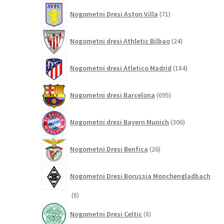
71
Nogometni Dresi Aston Villa
71
izdelkov
24
Nogometni dresi Athletic Bilbao
24
izdelkov
184
Nogometni dresi Atletico Madrid
184
izdelkov
695
Nogometni dresi Barcelona
695
izdelkov
306
Nogometni dresi Bayern Munich
306
izdelkov
26
Nogometni Dresi Benfica
26
izdelkov
Nogometni Dresi Borussia Monchengladbach
8
8
izdelkov
8
Nogometni Dresi Celtic
8
izdelkov