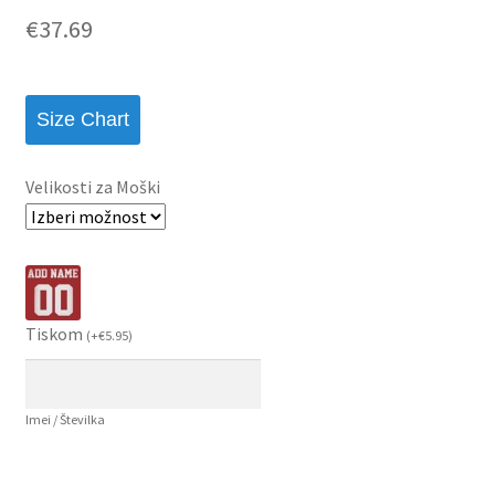
€
37.69
Size Chart
Velikosti za Moški
Tiskom
(
+
€
5.95
)
Imei / Številka