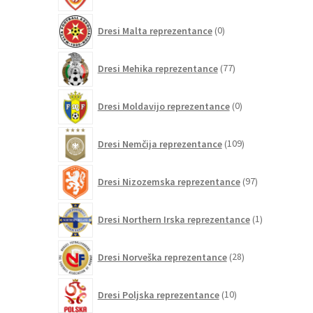
0
Dresi Malta reprezentance
0
izdelkov
77
Dresi Mehika reprezentance
77
izdelkov
0
Dresi Moldavijo reprezentance
0
izdelkov
109
Dresi Nemčija reprezentance
109
izdelkov
97
Dresi Nizozemska reprezentance
97
izdelkov
1
Dresi Northern Irska reprezentance
1
izdelek
28
Dresi Norveška reprezentance
28
izdelkov
10
Dresi Poljska reprezentance
10
izdelkov