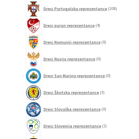
208
Dresi Portugalska reprezentance
208
izdelkov
4
Dresi puran reprezentance
4
izdelki
0
Dresi Romuniji reprezentance
0
izdelkov
0
Dresi Rusija reprezentance
0
izdelkov
0
Dresi San Marino reprezentance
0
izdelkov
3
Dresi Škotska reprezentance
3
izdelki
0
Dresi Slovaška reprezentance
0
izdelkov
2
Dresi Slovenija reprezentance
2
izdelka
197