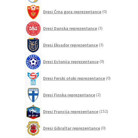
0
Dresi Črna gora reprezentance
0
izdelkov
3
Dresi Danska reprezentance
3
izdelki
3
Dresi Ekvador reprezentance
3
izdelki
0
Dresi Estonija reprezentance
0
izdelkov
0
Dresi Ferski otoki reprezentance
0
izdelkov
2
Dresi Finska reprezentance
2
izdelka
152
Dresi Francija reprezentance
152
izdelkov
0
Dresi Gibraltar reprezentance
0
izdelkov