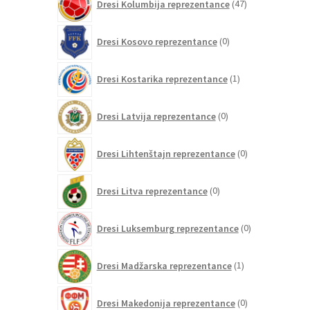
Dresi Kolumbija reprezentance
47
izdelkov
0
Dresi Kosovo reprezentance
0
izdelkov
1
Dresi Kostarika reprezentance
1
izdelek
0
Dresi Latvija reprezentance
0
izdelkov
0
Dresi Lihtenštajn reprezentance
0
izdelkov
0
Dresi Litva reprezentance
0
izdelkov
0
Dresi Luksemburg reprezentance
0
izdelkov
1
Dresi Madžarska reprezentance
1
izdelek
0
Dresi Makedonija reprezentance
0
izdelkov