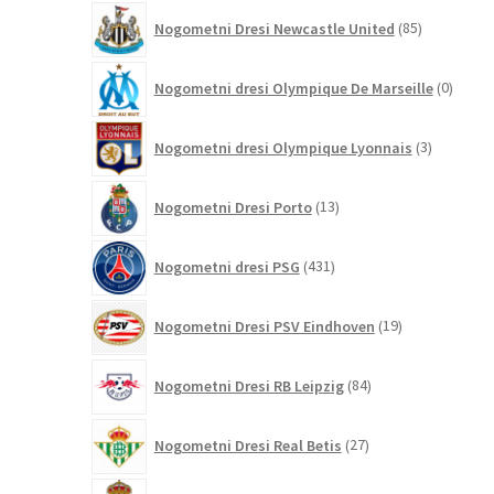
85
Nogometni Dresi Newcastle United
85
izdelkov
0
Nogometni dresi Olympique De Marseille
0
izdelk
3
Nogometni dresi Olympique Lyonnais
3
izdelki
13
Nogometni Dresi Porto
13
izdelkov
431
Nogometni dresi PSG
431
izdelkov
19
Nogometni Dresi PSV Eindhoven
19
izdelkov
84
Nogometni Dresi RB Leipzig
84
izdelkov
27
Nogometni Dresi Real Betis
27
izdelkov
696