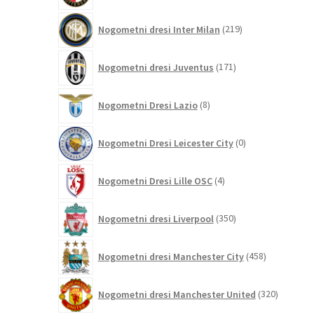
219
Nogometni dresi Inter Milan
219
izdelkov
171
Nogometni dresi Juventus
171
izdelkov
8
Nogometni Dresi Lazio
8
izdelkov
0
Nogometni Dresi Leicester City
0
izdelkov
4
Nogometni Dresi Lille OSC
4
izdelki
350
Nogometni dresi Liverpool
350
izdelkov
458
Nogometni dresi Manchester City
458
izdelkov
320
Nogometni dresi Manchester United
320
izdelkov