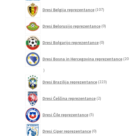
107
Dresi Belgija reprezentance
107
izdelkov
0
Dresi Belorusijo reprezentance
0
izdelkov
0
Dresi Bolgarijo reprezentance
0
izdelkov
Dresi Bosna in Hercegovina reprezentance
20
20
izdelkov
223
Dresi Brazilija reprezentance
223
izdelkov
2
Dresi Češčina reprezentance
2
izdelka
5
Dresi Čile reprezentance
5
izdelkov
0
Dresi Ciper reprezentance
0
izdelkov