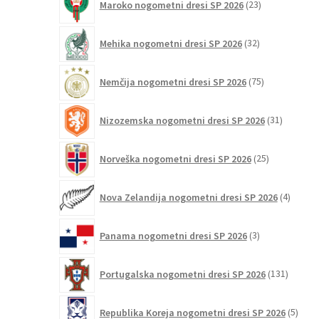
Maroko nogometni dresi SP 2026
23
izdelkov
32
Mehika nogometni dresi SP 2026
32
izdelkov
75
Nemčija nogometni dresi SP 2026
75
izdelkov
31
Nizozemska nogometni dresi SP 2026
31
izdelkov
25
Norveška nogometni dresi SP 2026
25
izdelkov
4
Nova Zelandija nogometni dresi SP 2026
4
izdelki
3
Panama nogometni dresi SP 2026
3
izdelki
131
Portugalska nogometni dresi SP 2026
131
izdelko
5
Republika Koreja nogometni dresi SP 2026
5
izdel