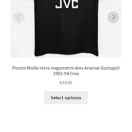
Poceni Moški retro nogometni dres Arsenal Gostujoči
Ar
1992-94 črna
€
34.00
Ta
Select options
izdelek
ima
več
različic.
Možnosti