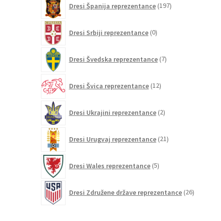
Dresi Španija reprezentance
197
izdelkov
0
Dresi Srbiji reprezentance
0
izdelkov
7
Dresi Švedska reprezentance
7
izdelkov
12
Dresi Švica reprezentance
12
izdelkov
2
Dresi Ukrajini reprezentance
2
izdelka
21
Dresi Urugvaj reprezentance
21
izdelkov
5
Dresi Wales reprezentance
5
izdelkov
26
Dresi Združene države reprezentance
26
izdelkov