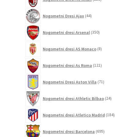
izdelkov
44
Nogometni Dresi Ajax
44
izdelkov
350
Nogometni dresi Arsenal
350
izdelkov
8
Nogometni dresi AS Monaco
8
izdelkov
121
Nogometni dresi As Roma
121
izdelkov
71
Nogometni Dresi Aston Villa
71
izdelkov
24
Nogometni dresi Athletic Bilbao
24
izdelkov
184
Nogometni dresi Atletico Madrid
184
izdelkov
695
Nogometni dresi Barcelona
695
izdelkov