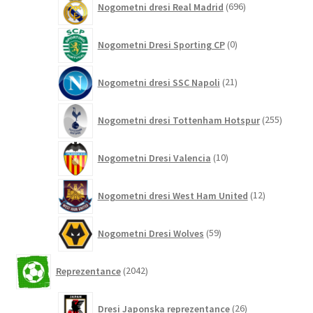
Nogometni dresi Real Madrid
696
izdelkov
0
Nogometni Dresi Sporting CP
0
izdelkov
21
Nogometni dresi SSC Napoli
21
izdelkov
255
Nogometni dresi Tottenham Hotspur
255
izdelko
10
Nogometni Dresi Valencia
10
izdelkov
12
Nogometni dresi West Ham United
12
izdelkov
59
Nogometni Dresi Wolves
59
izdelkov
2042
Reprezentance
2042
izdelkov
26
Dresi Japonska reprezentance
26