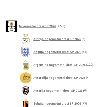
lahko
izberete
na
1223
strani
Nogometni dresi SP 2026
1223
izdelkov
izdelka
6
Alžirija nogometni dresi SP 2026
6
izdelkov
51
Anglija nogometni dresi SP 2026
51
izdelkov
120
Argentina nogometni dresi SP 2026
120
izdelkov
4
Avstralija nogometni dresi SP 2026
4
izdelki
6
Avstrija nogometni dresi SP 2026
6
izdelkov
75
Belgija nogometni dresi SP 2026
75
izdelkov