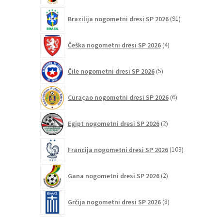
91
Brazilija nogometni dresi SP 2026
91
izdelkov
4
Češka nogometni dresi SP 2026
4
izdelki
5
Čile nogometni dresi SP 2026
5
izdelkov
6
Curaçao nogometni dresi SP 2026
6
izdelkov
2
Egipt nogometni dresi SP 2026
2
izdelka
103
Francija nogometni dresi SP 2026
103
izdelki
2
Gana nogometni dresi SP 2026
2
izdelka
8
Grčija nogometni dresi SP 2026
8
izdelkov