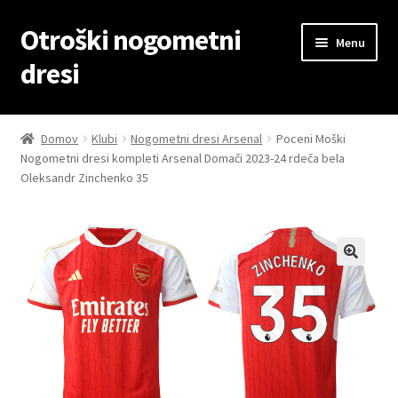
Otroški nogometni
Skip
Skip
Menu
to
to
dresi
navigation
content
Domov
Domov
Klubi
Nogometni dresi Arsenal
Poceni Moški
Nogometni dresi kompleti Arsenal Domači 2023-24 rdeča bela
Blog
Oleksandr Zinchenko 35
Kontaktiraj nas
Košarica
Moj račun
Trgovina
Zaključek nakupa