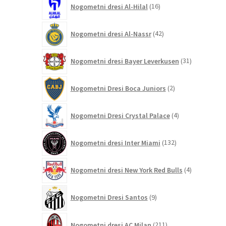
Nogometni dresi Al-Hilal
16
izdelkov
42
Nogometni dresi Al-Nassr
42
izdelkov
31
Nogometni dresi Bayer Leverkusen
31
izdelkov
2
Nogometni Dresi Boca Juniors
2
izdelka
4
Nogometni Dresi Crystal Palace
4
izdelki
132
Nogometni dresi Inter Miami
132
izdelkov
4
Nogometni dresi New York Red Bulls
4
izdelki
9
Nogometni Dresi Santos
9
izdelkov
211
Nogometni dresi AC Milan
211