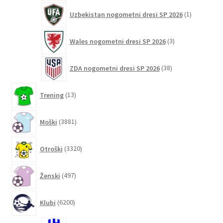
1
Uzbekistan nogometni dresi SP 2026
1
izdelek
3
Wales nogometni dresi SP 2026
3
izdelki
38
ZDA nogometni dresi SP 2026
38
izdelkov
13
Trening
13
izdelkov
3881
Moški
3881
izdelkov
3320
Otroški
3320
izdelkov
497
Ženski
497
izdelkov
6200
Klubi
6200
izdelkov
16