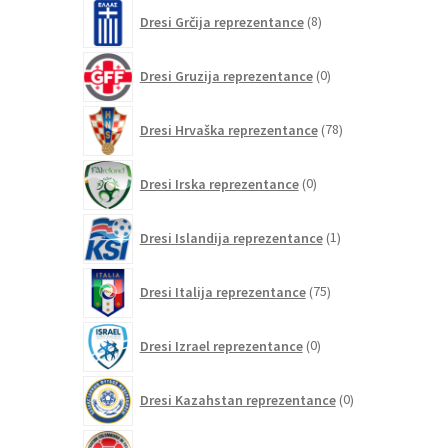
8
Dresi Grčija reprezentance
8
izdelkov
0
Dresi Gruzija reprezentance
0
izdelkov
78
Dresi Hrvaška reprezentance
78
izdelkov
0
Dresi Irska reprezentance
0
izdelkov
1
Dresi Islandija reprezentance
1
izdelek
75
Dresi Italija reprezentance
75
izdelkov
0
Dresi Izrael reprezentance
0
izdelkov
0
Dresi Kazahstan reprezentance
0
izdelkov
47