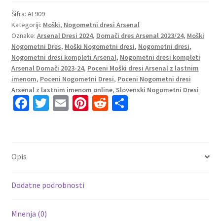
dresi
kompleti
Šifra:
AL909
Kategoriji:
Moški
,
Nogometni dresi Arsenal
Arsenal
Oznake:
Arsenal Dresi 2024
,
Domači dres Arsenal 2023/24
,
Moški
Domači
Nogometni Dres
,
Moški Nogometni dresi
,
Nogometni dresi
,
2023-
Nogometni dresi kompleti Arsenal
,
Nogometni dresi kompleti
24
Arsenal Domači 2023-24
,
Poceni Moški dresi Arsenal z lastnim
rdeča
imenom
,
Poceni Nogometni Dresi
,
Poceni Nogometni dresi
bela
Arsenal z lastnim imenom online
,
Slovenski Nogometni Dresi
Fa
T
E
Pi
R
S
Oleksandr
Zinchenko
ce
wi
m
nt
e
h
35
b
tt
ai
er
d
ar
količina
o
er
l
es
di
e
Opis
o
t
t
k
Dodatne podrobnosti
Mnenja (0)