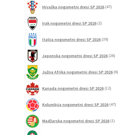
47
Hrvaška nogometni dresi SP 2026
47
izdelkov
2
Irak nogometni dresi SP 2026
2
izdelka
39
Italija nogometni dresi SP 2026
39
izdelkov
26
Japonska nogometni dresi SP 2026
26
izdelkov
6
Južna Afrika nogometni dresi SP 2026
6
izdelkov
12
Kanada nogometni dresi SP 2026
12
izdelkov
47
Kolumbija nogometni dresi SP 2026
47
izdelkov
1
Madžarska nogometni dresi SP 2026
1
izdelek
23