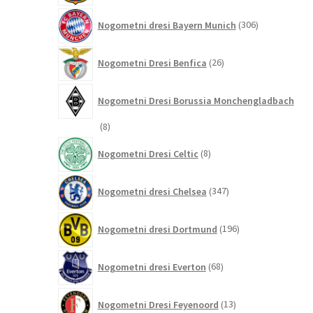
306
Nogometni dresi Bayern Munich
306
izdelkov
26
Nogometni Dresi Benfica
26
izdelkov
Nogometni Dresi Borussia Monchengladbach
8
8
izdelkov
8
Nogometni Dresi Celtic
8
izdelkov
347
Nogometni dresi Chelsea
347
izdelkov
196
Nogometni dresi Dortmund
196
izdelkov
68
Nogometni dresi Everton
68
izdelkov
13
Nogometni Dresi Feyenoord
13
izdelkov