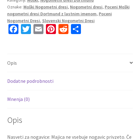
Borussia
Oznake:
Moški Nogometni dresi
,
Nogometni dresi
,
Poceni Moški
Dortmund
nogometni dresi Dortmund z lastnim imenom
,
Poceni
BVB
Nogometni Dresi
,
Slovenski Nogometni Dresi
Vratar
Fa
T
E
Pi
R
S
Gostujoči
ce
wi
m
nt
e
h
2023
b
tt
ai
er
d
ar
KOBEL
1
o
er
l
es
di
e
Opis
količina
o
t
t
k
Dodatne podrobnosti
Mnenja (0)
Opis
Nasveti za nogavice: Majica ne vsebuje nogavic privzeto. Če