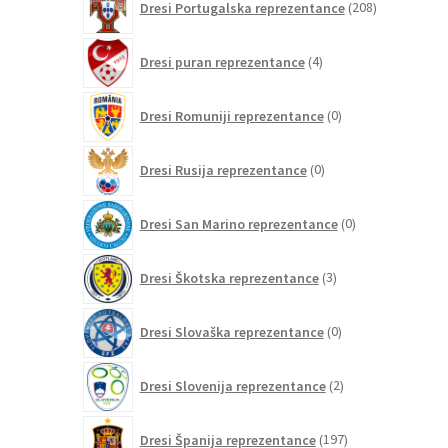
Dresi Portugalska reprezentance
208
izdelkov
4
Dresi puran reprezentance
4
izdelki
0
Dresi Romuniji reprezentance
0
izdelkov
0
Dresi Rusija reprezentance
0
izdelkov
0
Dresi San Marino reprezentance
0
izdelkov
3
Dresi Škotska reprezentance
3
izdelki
0
Dresi Slovaška reprezentance
0
izdelkov
2
Dresi Slovenija reprezentance
2
izdelka
197
Dresi Španija reprezentance
197