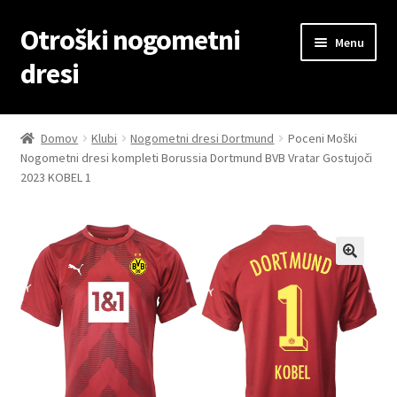
Otroški nogometni
Skip
Skip
Menu
to
to
dresi
navigation
content
Domov
Domov
Klubi
Nogometni dresi Dortmund
Poceni Moški
Nogometni dresi kompleti Borussia Dortmund BVB Vratar Gostujoči
Blog
2023 KOBEL 1
Kontaktiraj nas
Košarica
Moj račun
Trgovina
Zaključek nakupa