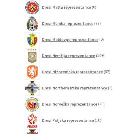
0
Dresi Malta reprezentance
0
izdelkov
77
Dresi Mehika reprezentance
77
izdelkov
0
Dresi Moldavijo reprezentance
0
izdelkov
109
Dresi Nemčija reprezentance
109
izdelkov
97
Dresi Nizozemska reprezentance
97
izdelkov
1
Dresi Northern Irska reprezentance
1
izdelek
28
Dresi Norveška reprezentance
28
izdelkov
10
Dresi Poljska reprezentance
10
izdelkov
208