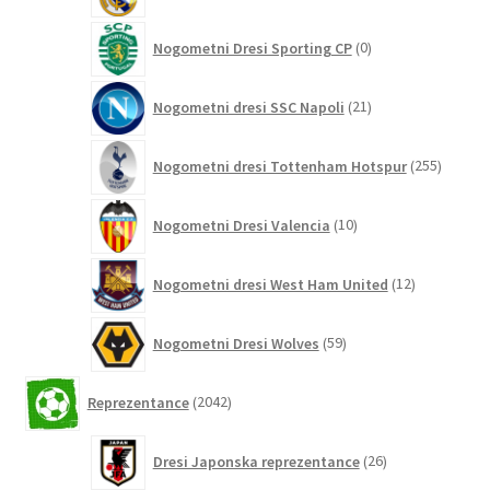
0
Nogometni Dresi Sporting CP
0
izdelkov
21
Nogometni dresi SSC Napoli
21
izdelkov
255
Nogometni dresi Tottenham Hotspur
255
izdelko
10
Nogometni Dresi Valencia
10
izdelkov
12
Nogometni dresi West Ham United
12
izdelkov
59
Nogometni Dresi Wolves
59
izdelkov
2042
Reprezentance
2042
izdelkov
26
Dresi Japonska reprezentance
26
izdelkov