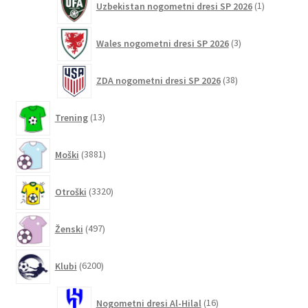
Uzbekistan nogometni dresi SP 2026
1
izdelek
3
Wales nogometni dresi SP 2026
3
izdelki
38
ZDA nogometni dresi SP 2026
38
izdelkov
13
Trening
13
izdelkov
3881
Moški
3881
izdelkov
3320
Otroški
3320
izdelkov
497
Ženski
497
izdelkov
6200
Klubi
6200
izdelkov
16
Nogometni dresi Al-Hilal
16