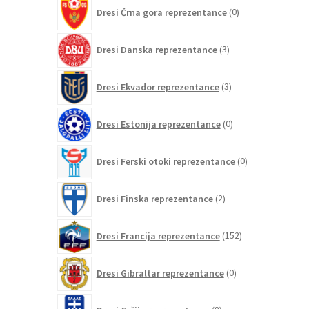
0
Dresi Črna gora reprezentance
0
izdelkov
3
Dresi Danska reprezentance
3
izdelki
3
Dresi Ekvador reprezentance
3
izdelki
0
Dresi Estonija reprezentance
0
izdelkov
0
Dresi Ferski otoki reprezentance
0
izdelkov
2
Dresi Finska reprezentance
2
izdelka
152
Dresi Francija reprezentance
152
izdelkov
0
Dresi Gibraltar reprezentance
0
izdelkov
8