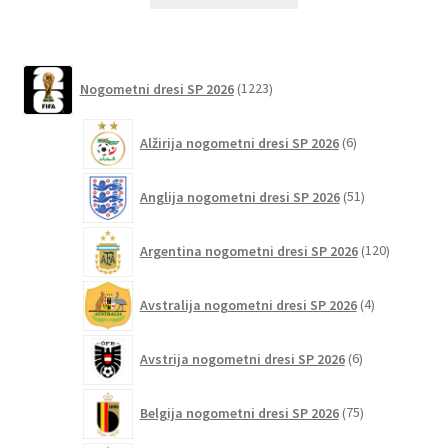
izdelek
ima
več
različic.
1223
Nogometni dresi SP 2026
1223
izdelkov
Možnosti
lahko
6
Alžirija nogometni dresi SP 2026
6
izberete
izdelkov
na
51
Anglija nogometni dresi SP 2026
51
strani
izdelkov
izdelka
120
Argentina nogometni dresi SP 2026
120
izdelkov
4
Avstralija nogometni dresi SP 2026
4
izdelki
6
Avstrija nogometni dresi SP 2026
6
izdelkov
75
Belgija nogometni dresi SP 2026
75
izdelkov