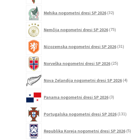
32
Mehika nogometni dresi SP 2026
32
izdelkov
75
Nemčija nogometni dresi SP 2026
75
izdelkov
31
Nizozemska nogometni dresi SP 2026
31
izdelkov
25
Norveška nogometni dresi SP 2026
25
izdelkov
4
Nova Zelandija nogometni dresi SP 2026
4
izdelki
3
Panama nogometni dresi SP 2026
3
izdelki
131
Portugalska nogometni dresi SP 2026
131
izdelko
5
Republika Koreja nogometni dresi SP 2026
5
izdel