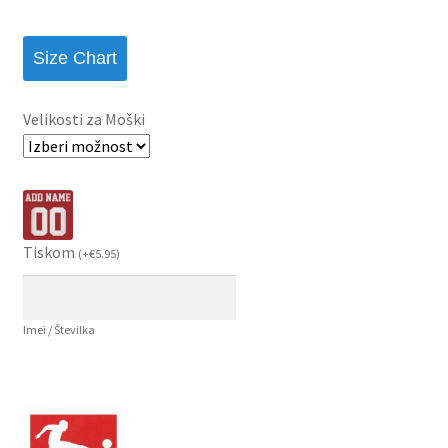
Size Chart
Velikosti za Moški
Tiskom
(
+
€
5.95
)
Imei / Številka