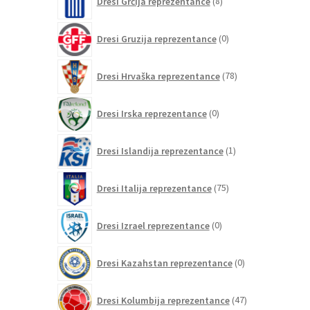
Dresi Grčija reprezentance
8
izdelkov
0
Dresi Gruzija reprezentance
0
izdelkov
78
Dresi Hrvaška reprezentance
78
izdelkov
0
Dresi Irska reprezentance
0
izdelkov
1
Dresi Islandija reprezentance
1
izdelek
75
Dresi Italija reprezentance
75
izdelkov
0
Dresi Izrael reprezentance
0
izdelkov
0
Dresi Kazahstan reprezentance
0
izdelkov
47
Dresi Kolumbija reprezentance
47
izdelkov