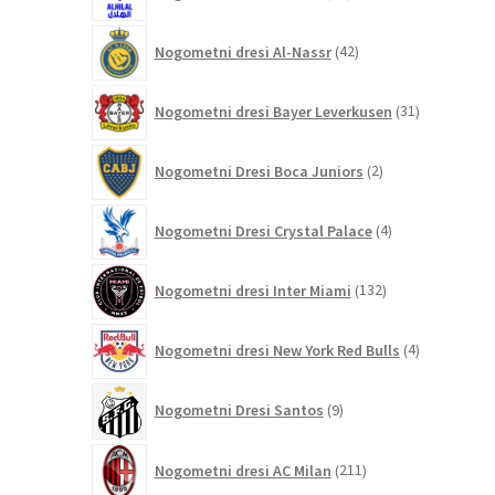
izdelkov
42
Nogometni dresi Al-Nassr
42
izdelkov
31
Nogometni dresi Bayer Leverkusen
31
izdelkov
2
Nogometni Dresi Boca Juniors
2
izdelka
4
Nogometni Dresi Crystal Palace
4
izdelki
132
Nogometni dresi Inter Miami
132
izdelkov
4
Nogometni dresi New York Red Bulls
4
izdelki
9
Nogometni Dresi Santos
9
izdelkov
211
Nogometni dresi AC Milan
211
izdelkov