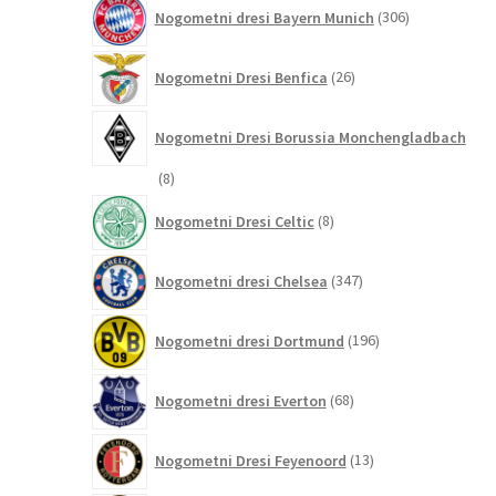
306
Nogometni dresi Bayern Munich
306
izdelkov
26
Nogometni Dresi Benfica
26
izdelkov
Nogometni Dresi Borussia Monchengladbach
8
8
izdelkov
8
Nogometni Dresi Celtic
8
izdelkov
347
Nogometni dresi Chelsea
347
izdelkov
196
Nogometni dresi Dortmund
196
izdelkov
68
Nogometni dresi Everton
68
izdelkov
13
Nogometni Dresi Feyenoord
13
izdelkov