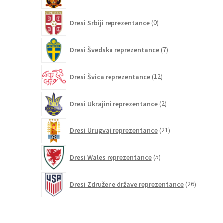
izdelkov
0
Dresi Srbiji reprezentance
0
izdelkov
7
Dresi Švedska reprezentance
7
izdelkov
12
Dresi Švica reprezentance
12
izdelkov
2
Dresi Ukrajini reprezentance
2
izdelka
21
Dresi Urugvaj reprezentance
21
izdelkov
5
Dresi Wales reprezentance
5
izdelkov
26
Dresi Združene države reprezentance
26
izdelkov