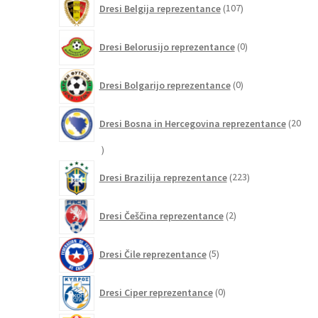
Dresi Belgija reprezentance
107
izdelkov
0
Dresi Belorusijo reprezentance
0
izdelkov
0
Dresi Bolgarijo reprezentance
0
izdelkov
Dresi Bosna in Hercegovina reprezentance
20
20
izdelkov
223
Dresi Brazilija reprezentance
223
izdelkov
2
Dresi Češčina reprezentance
2
izdelka
5
Dresi Čile reprezentance
5
izdelkov
0
Dresi Ciper reprezentance
0
izdelkov