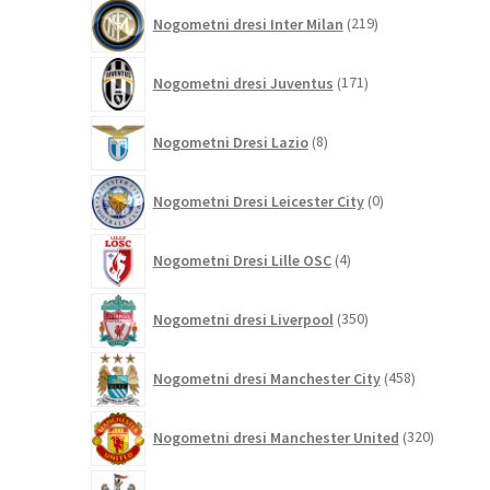
219
Nogometni dresi Inter Milan
219
izdelkov
171
Nogometni dresi Juventus
171
izdelkov
8
Nogometni Dresi Lazio
8
izdelkov
0
Nogometni Dresi Leicester City
0
izdelkov
4
Nogometni Dresi Lille OSC
4
izdelki
350
Nogometni dresi Liverpool
350
izdelkov
458
Nogometni dresi Manchester City
458
izdelkov
320
Nogometni dresi Manchester United
320
izdelkov
85