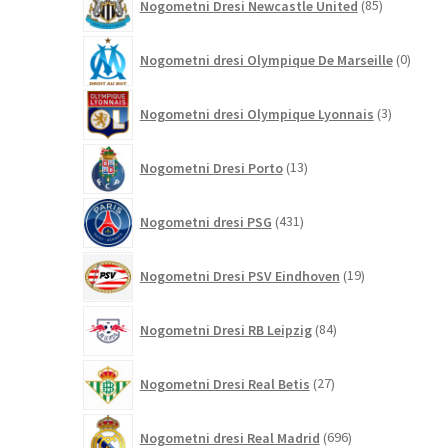
Nogometni Dresi Newcastle United
85
izdelkov
0
Nogometni dresi Olympique De Marseille
0
izdelk
3
Nogometni dresi Olympique Lyonnais
3
izdelki
13
Nogometni Dresi Porto
13
izdelkov
431
Nogometni dresi PSG
431
izdelkov
19
Nogometni Dresi PSV Eindhoven
19
izdelkov
84
Nogometni Dresi RB Leipzig
84
izdelkov
27
Nogometni Dresi Real Betis
27
izdelkov
696
Nogometni dresi Real Madrid
696
izdelkov