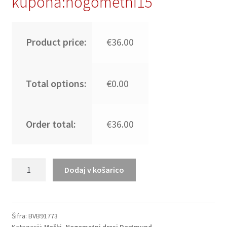
kupona:nogometni15
Product price:
€36.00
Total options:
€0.00
Order total:
€36.00
Poceni
Dodaj v košarico
Moški
Nogometni
dresi
kompleti
Šifra:
BVB91773
Kategoriji:
Moški
,
Nogometni dresi Dortmund