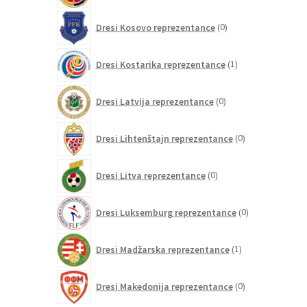
0
Dresi Kosovo reprezentance
0
izdelkov
1
Dresi Kostarika reprezentance
1
izdelek
0
Dresi Latvija reprezentance
0
izdelkov
0
Dresi Lihtenštajn reprezentance
0
izdelkov
0
Dresi Litva reprezentance
0
izdelkov
0
Dresi Luksemburg reprezentance
0
izdelkov
1
Dresi Madžarska reprezentance
1
izdelek
0
Dresi Makedonija reprezentance
0
izdelkov