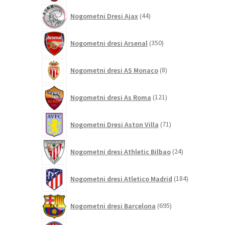
44
Nogometni Dresi Ajax
44
izdelkov
350
Nogometni dresi Arsenal
350
izdelkov
8
Nogometni dresi AS Monaco
8
izdelkov
121
Nogometni dresi As Roma
121
izdelkov
71
Nogometni Dresi Aston Villa
71
izdelkov
24
Nogometni dresi Athletic Bilbao
24
izdelkov
184
Nogometni dresi Atletico Madrid
184
izdelkov
695
Nogometni dresi Barcelona
695
izdelkov