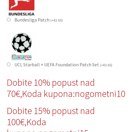
Bundesliga Patch
(
+
€
2.65
)
UCL Starball + UEFA Foundation Patch Set
(
+
€
3.65
)
Dobite 10% popust nad
70€,Koda kupona:nogometni10
Dobite 15% popust nad
100€,Koda