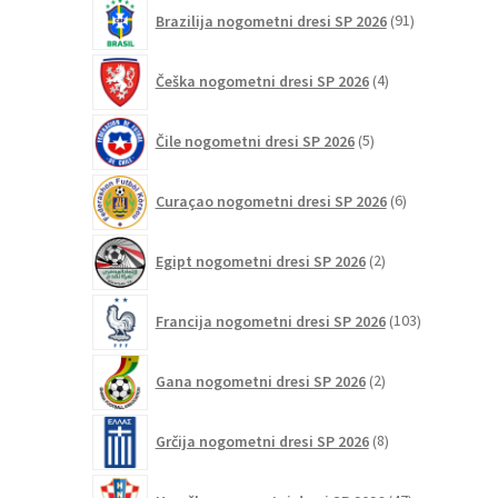
91
Brazilija nogometni dresi SP 2026
91
izdelkov
4
Češka nogometni dresi SP 2026
4
izdelki
5
Čile nogometni dresi SP 2026
5
izdelkov
6
Curaçao nogometni dresi SP 2026
6
izdelkov
2
Egipt nogometni dresi SP 2026
2
izdelka
103
Francija nogometni dresi SP 2026
103
izdelki
2
Gana nogometni dresi SP 2026
2
izdelka
8
Grčija nogometni dresi SP 2026
8
izdelkov
47