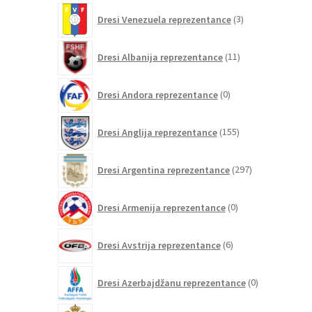
3
Dresi Venezuela reprezentance
3
izdelki
11
Dresi Albanija reprezentance
11
izdelkov
0
Dresi Andora reprezentance
0
izdelkov
155
Dresi Anglija reprezentance
155
izdelkov
297
Dresi Argentina reprezentance
297
izdelkov
0
Dresi Armenija reprezentance
0
izdelkov
6
Dresi Avstrija reprezentance
6
izdelkov
0
Dresi Azerbajdžanu reprezentance
0
izdelkov
107