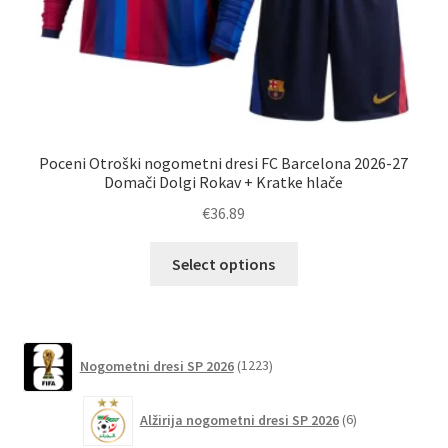
Poceni Otroški nogometni dresi FC Barcelona 2026-27
F
Domači Dolgi Rokav + Kratke hlače
€
36.89
Ta
Select options
izdelek
ima
več
različic.
1223
Nogometni dresi SP 2026
1223
izdelkov
Možnosti
lahko
6
Alžirija nogometni dresi SP 2026
6
izberete
izdelkov