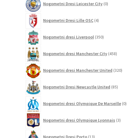
Nogometni Dresi Leicester City
0
izdelkov
4
Nogometni Dresi Lille OSC
4
izdelki
350
Nogometni dresi Liverpool
350
izdelkov
458
Nogometni dresi Manchester City
458
izdelkov
320
Nogometni dresi Manchester United
320
izdelkov
85
Nogometni Dresi Newcastle United
85
izdelkov
0
Nogometni dresi Olympique De Marseille
0
izdelk
3
Nogometni dresi Olympique Lyonnais
3
izdelki
13
Nogometni Dresi Porto
13