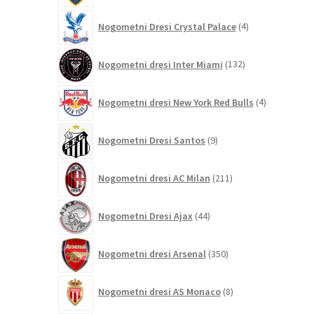
4
Nogometni Dresi Crystal Palace
4
izdelki
132
Nogometni dresi Inter Miami
132
izdelkov
4
Nogometni dresi New York Red Bulls
4
izdelki
9
Nogometni Dresi Santos
9
izdelkov
211
Nogometni dresi AC Milan
211
izdelkov
44
Nogometni Dresi Ajax
44
izdelkov
350
Nogometni dresi Arsenal
350
izdelkov
8
Nogometni dresi AS Monaco
8
izdelkov