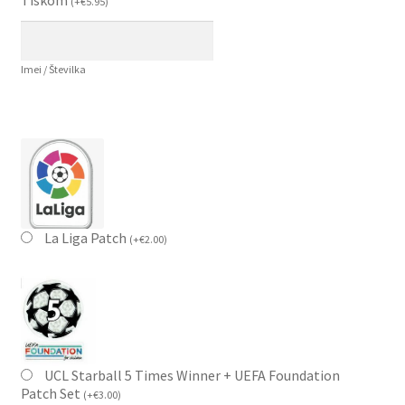
(
+
€
5.95
)
Imei / Številka
La Liga Patch
(
+
€
2.00
)
UCL Starball 5 Times Winner + UEFA Foundation
Patch Set
(
+
€
3.00
)