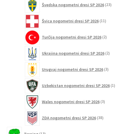
23
Švedska nogometni dresi SP 2026
23
izdelkov
11
Švica nogometni dresi SP 2026
11
izdelkov
2
Turčija nogometni dresi SP 2026
2
izdelka
2
Ukrajina nogometni dresi SP 2026
2
izdelka
3
Urugvaj nogometni dresi SP 2026
3
izdelki
1
Uzbekistan nogometni dresi SP 2026
1
izdelek
3
Wales nogometni dresi SP 2026
3
izdelki
38
ZDA nogometni dresi SP 2026
38
izdelkov
13
Trening
13