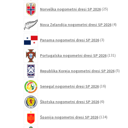
25
Norveška nogometni dresi SP 2026
25
izdelkov
4
Nova Zelandija nogometni dresi SP 2026
4
izdelki
3
Panama nogometni dresi SP 2026
3
izdelki
131
Portugalska nogometni dresi SP 2026
131
izdelko
5
Republika Koreja nogometni dresi SP 2026
5
izdel
16
Senegal nogometni dresi SP 2026
16
izdelkov
6
Škotska nogometni dresi SP 2026
6
izdelkov
124
Španija nogometni dresi SP 2026
124
izdelkov