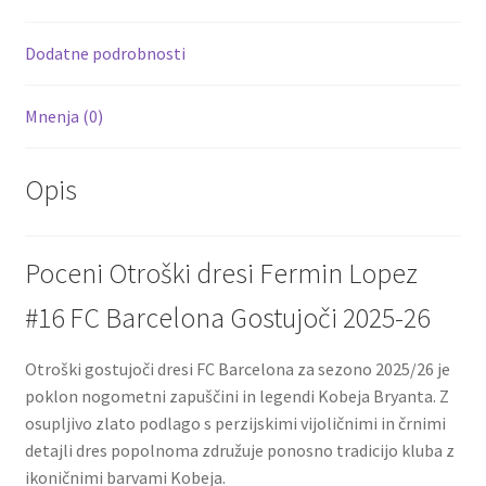
o
t
t
k
Dodatne podrobnosti
Mnenja (0)
Opis
Poceni Otroški dresi Fermin Lopez
#16 FC Barcelona Gostujoči 2025-26
Otroški gostujoči dresi FC Barcelona za sezono 2025/26 je
poklon nogometni zapuščini in legendi Kobeja Bryanta. Z
osupljivo zlato podlago s perzijskimi vijoličnimi in črnimi
detajli dres popolnoma združuje ponosno tradicijo kluba z
ikoničnimi barvami Kobeja.