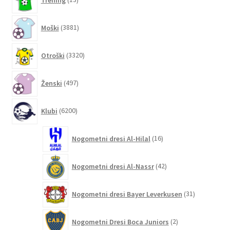
izdelkov
3881
Moški
3881
izdelkov
3320
Otroški
3320
izdelkov
497
Ženski
497
izdelkov
6200
Klubi
6200
izdelkov
16
Nogometni dresi Al-Hilal
16
izdelkov
42
Nogometni dresi Al-Nassr
42
izdelkov
31
Nogometni dresi Bayer Leverkusen
31
izdelkov
2
Nogometni Dresi Boca Juniors
2
izdelka