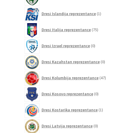
izdelkov
1
Dresi Islandija reprezentance
1
izdelek
75
Dresi Italija reprezentance
75
izdelkov
0
Dresi Izrael reprezentance
0
izdelkov
0
Dresi Kazahstan reprezentance
0
izdelkov
47
Dresi Kolumbija reprezentance
47
izdelkov
0
Dresi Kosovo reprezentance
0
izdelkov
1
Dresi Kostarika reprezentance
1
izdelek
0
Dresi Latvija reprezentance
0
izdelkov