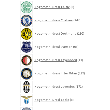
izdelkov
8
Nogometni Dresi Celtic
8
izdelkov
347
Nogometni dresi Chelsea
347
izdelkov
196
Nogometni dresi Dortmund
196
izdelkov
68
Nogometni dresi Everton
68
izdelkov
13
Nogometni Dresi Feyenoord
13
izdelkov
219
Nogometni dresi Inter Milan
219
izdelkov
171
Nogometni dresi Juventus
171
izdelkov
8
Nogometni Dresi Lazio
8
izdelkov
0