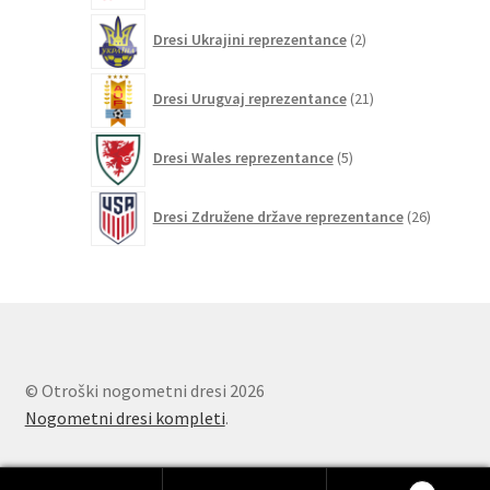
2
Dresi Ukrajini reprezentance
2
izdelka
21
Dresi Urugvaj reprezentance
21
izdelkov
5
Dresi Wales reprezentance
5
izdelkov
26
Dresi Združene države reprezentance
26
izdelkov
© Otroški nogometni dresi 2026
Nogometni dresi kompleti
.