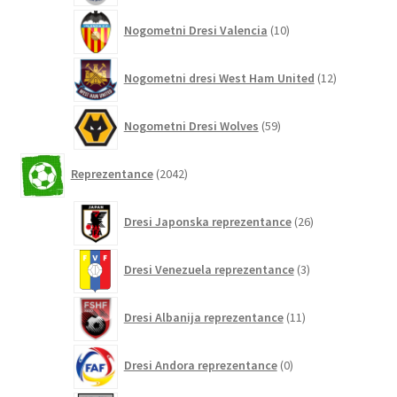
10
Nogometni Dresi Valencia
10
izdelkov
12
Nogometni dresi West Ham United
12
izdelkov
59
Nogometni Dresi Wolves
59
izdelkov
2042
Reprezentance
2042
izdelkov
26
Dresi Japonska reprezentance
26
izdelkov
3
Dresi Venezuela reprezentance
3
izdelki
11
Dresi Albanija reprezentance
11
izdelkov
0
Dresi Andora reprezentance
0
izdelkov