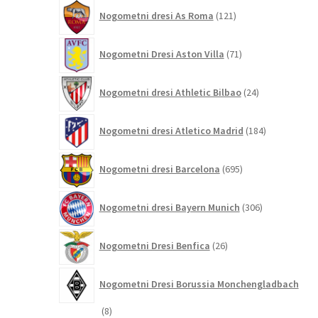
121
Nogometni dresi As Roma
121
izdelkov
71
Nogometni Dresi Aston Villa
71
izdelkov
24
Nogometni dresi Athletic Bilbao
24
izdelkov
184
Nogometni dresi Atletico Madrid
184
izdelkov
695
Nogometni dresi Barcelona
695
izdelkov
306
Nogometni dresi Bayern Munich
306
izdelkov
26
Nogometni Dresi Benfica
26
izdelkov
Nogometni Dresi Borussia Monchengladbach
8
8