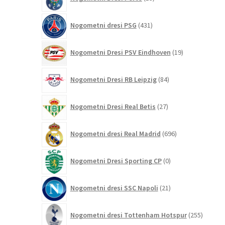
izdelkov
431
Nogometni dresi PSG
431
izdelkov
19
Nogometni Dresi PSV Eindhoven
19
izdelkov
84
Nogometni Dresi RB Leipzig
84
izdelkov
27
Nogometni Dresi Real Betis
27
izdelkov
696
Nogometni dresi Real Madrid
696
izdelkov
0
Nogometni Dresi Sporting CP
0
izdelkov
21
Nogometni dresi SSC Napoli
21
izdelkov
255
Nogometni dresi Tottenham Hotspur
255
izdelko