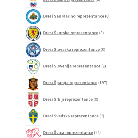
izdelkov
0
Dresi San Marino reprezentance
0
izdelkov
3
Dresi Škotska reprezentance
3
izdelki
0
Dresi Slovaška reprezentance
0
izdelkov
2
Dresi Slovenija reprezentance
2
izdelka
197
Dresi Španija reprezentance
197
izdelkov
0
Dresi Srbiji reprezentance
0
izdelkov
7
Dresi Švedska reprezentance
7
izdelkov
12
Dresi Švica reprezentance
12
izdelkov