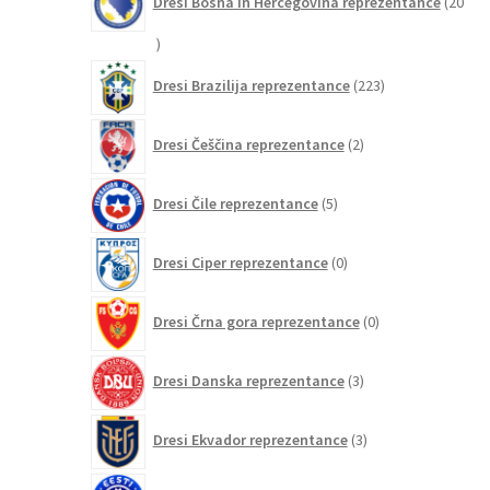
Dresi Bosna in Hercegovina reprezentance
20
20
izdelkov
223
Dresi Brazilija reprezentance
223
izdelkov
2
Dresi Češčina reprezentance
2
izdelka
5
Dresi Čile reprezentance
5
izdelkov
0
Dresi Ciper reprezentance
0
izdelkov
0
Dresi Črna gora reprezentance
0
izdelkov
3
Dresi Danska reprezentance
3
izdelki
3
Dresi Ekvador reprezentance
3
izdelki
0