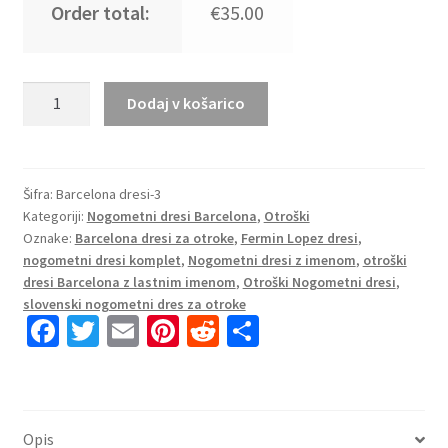
Order total:
€35.00
Poceni
Dodaj v košarico
Otroški
dresi
Fermin
Lopez
Šifra:
Barcelona dresi-3
Kategoriji:
Nogometni dresi Barcelona
,
Otroški
#16
Oznake:
Barcelona dresi za otroke
,
Fermin Lopez dresi
,
FC
nogometni dresi komplet
,
Nogometni dresi z imenom
,
otroški
Barcelona
dresi Barcelona z lastnim imenom
,
Otroški Nogometni dresi
,
Gostujoči
slovenski nogometni dres za otroke
2025-
Fa
T
E
Pi
R
S
26
ce
wi
m
nt
e
h
količina
b
tt
ai
er
d
ar
o
er
l
es
di
e
Opis