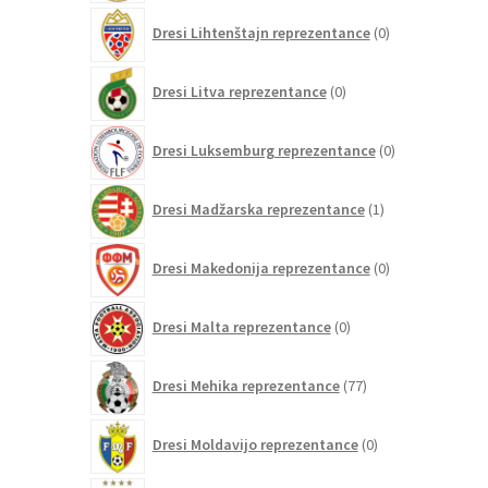
0
Dresi Lihtenštajn reprezentance
0
izdelkov
0
Dresi Litva reprezentance
0
izdelkov
0
Dresi Luksemburg reprezentance
0
izdelkov
1
Dresi Madžarska reprezentance
1
izdelek
0
Dresi Makedonija reprezentance
0
izdelkov
0
Dresi Malta reprezentance
0
izdelkov
77
Dresi Mehika reprezentance
77
izdelkov
0
Dresi Moldavijo reprezentance
0
izdelkov