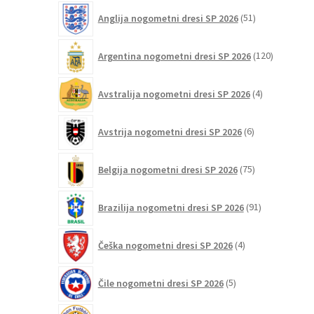
na
51
Anglija nogometni dresi SP 2026
51
strani
izdelkov
izdelka
120
Argentina nogometni dresi SP 2026
120
izdelkov
4
Avstralija nogometni dresi SP 2026
4
izdelki
6
Avstrija nogometni dresi SP 2026
6
izdelkov
75
Belgija nogometni dresi SP 2026
75
izdelkov
91
Brazilija nogometni dresi SP 2026
91
izdelkov
4
Češka nogometni dresi SP 2026
4
izdelki
5
Čile nogometni dresi SP 2026
5
izdelkov
6