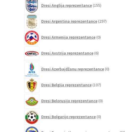
155
Dresi Anglija reprezentance
155
izdelkov
297
Dresi Argentina reprezentance
297
izdelkov
0
Dresi Armenija reprezentance
0
izdelkov
6
Dresi Avstrija reprezentance
6
izdelkov
0
Dresi Azerbajdžanu reprezentance
0
izdelkov
107
Dresi Belgija reprezentance
107
izdelkov
0
Dresi Belorusijo reprezentance
0
izdelkov
0
Dresi Bolgarijo reprezentance
0
izdelkov