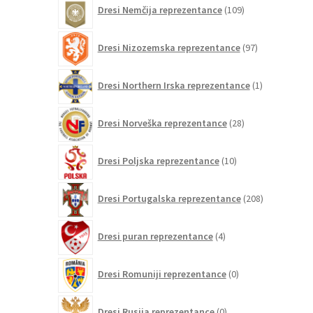
109
Dresi Nemčija reprezentance
109
izdelkov
97
Dresi Nizozemska reprezentance
97
izdelkov
1
Dresi Northern Irska reprezentance
1
izdelek
28
Dresi Norveška reprezentance
28
izdelkov
10
Dresi Poljska reprezentance
10
izdelkov
208
Dresi Portugalska reprezentance
208
izdelkov
4
Dresi puran reprezentance
4
izdelki
0
Dresi Romuniji reprezentance
0
izdelkov
0
Dresi Rusija reprezentance
0