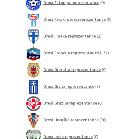
Dresi Estonija reprezentance
0
izdelkov
0
Dresi Ferski otoki reprezentance
0
izdelkov
2
Dresi Finska reprezentance
2
izdelka
152
Dresi Francija reprezentance
152
izdelkov
0
Dresi Gibraltar reprezentance
0
izdelkov
8
Dresi Grčija reprezentance
8
izdelkov
0
Dresi Gruzija reprezentance
0
izdelkov
78
Dresi Hrvaška reprezentance
78
izdelkov
0
Dresi Irska reprezentance
0