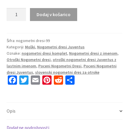
Poceni
Dodaj v košarico
Otroški
Dresi
Juventus
Tretji
Šifra:
nogometni dresi-99
Kategoriji:
Moški
,
Nogometni dresi Juventus
2025-
Oznake:
nogometni dresi komplet
,
Nogometni dresi z imenom
,
26
Otroški Nogometni dresi
,
otroški nogometni dresi Juventus z
z
lastnim imenom
,
Poceni Nogometni Dresi
,
Poceni Nogometni
lastnim
dresi Juventus
,
slovenski nogometni dres za otroke
imenom
Fa
T
E
Pi
R
S
online
ce
wi
m
nt
e
h
količina
b
tt
ai
er
d
ar
o
er
l
es
di
e
Opis
o
t
t
k
Dodatne podrobnosti