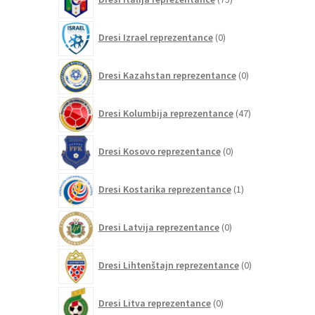
izdelkov
0
Dresi Izrael reprezentance
0
izdelkov
0
Dresi Kazahstan reprezentance
0
izdelkov
47
Dresi Kolumbija reprezentance
47
izdelkov
0
Dresi Kosovo reprezentance
0
izdelkov
1
Dresi Kostarika reprezentance
1
izdelek
0
Dresi Latvija reprezentance
0
izdelkov
0
Dresi Lihtenštajn reprezentance
0
izdelkov
0
Dresi Litva reprezentance
0
izdelkov