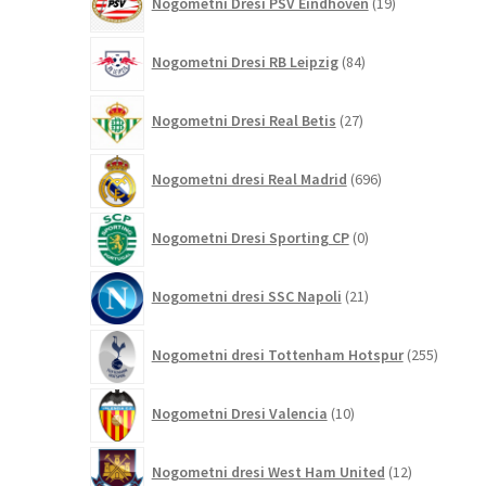
Nogometni Dresi PSV Eindhoven
19
izdelkov
84
Nogometni Dresi RB Leipzig
84
izdelkov
27
Nogometni Dresi Real Betis
27
izdelkov
696
Nogometni dresi Real Madrid
696
izdelkov
0
Nogometni Dresi Sporting CP
0
izdelkov
21
Nogometni dresi SSC Napoli
21
izdelkov
255
Nogometni dresi Tottenham Hotspur
255
izdelko
10
Nogometni Dresi Valencia
10
izdelkov
12
Nogometni dresi West Ham United
12
izdelkov