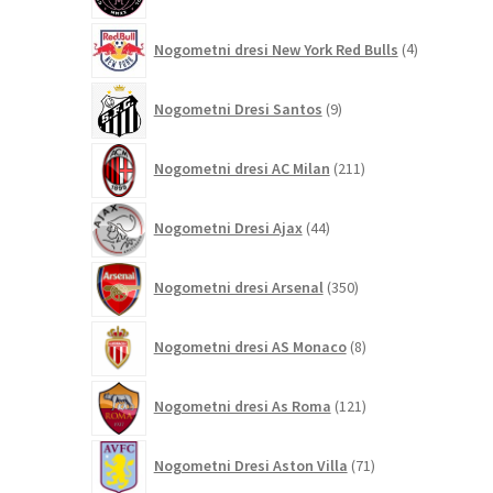
4
Nogometni dresi New York Red Bulls
4
izdelki
9
Nogometni Dresi Santos
9
izdelkov
211
Nogometni dresi AC Milan
211
izdelkov
44
Nogometni Dresi Ajax
44
izdelkov
350
Nogometni dresi Arsenal
350
izdelkov
8
Nogometni dresi AS Monaco
8
izdelkov
121
Nogometni dresi As Roma
121
izdelkov
71
Nogometni Dresi Aston Villa
71
izdelkov