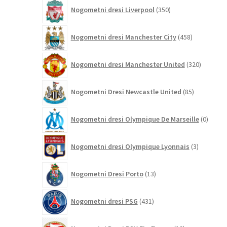
350
Nogometni dresi Liverpool
350
izdelkov
458
Nogometni dresi Manchester City
458
izdelkov
320
Nogometni dresi Manchester United
320
izdelkov
85
Nogometni Dresi Newcastle United
85
izdelkov
0
Nogometni dresi Olympique De Marseille
0
izdelk
3
Nogometni dresi Olympique Lyonnais
3
izdelki
13
Nogometni Dresi Porto
13
izdelkov
431
Nogometni dresi PSG
431
izdelkov
19