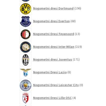
196
Nogometni dresi Dortmund
196
izdelkov
68
Nogometni dresi Everton
68
izdelkov
13
Nogometni Dresi Feyenoord
13
izdelkov
219
Nogometni dresi Inter Milan
219
izdelkov
171
Nogometni dresi Juventus
171
izdelkov
8
Nogometni Dresi Lazio
8
izdelkov
0
Nogometni Dresi Leicester City
0
izdelkov
4
Nogometni Dresi Lille OSC
4
izdelki