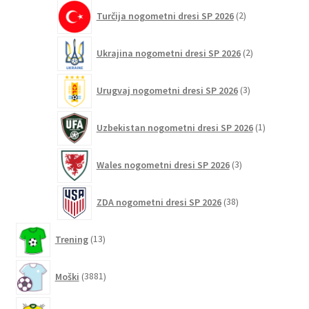
2
Turčija nogometni dresi SP 2026
2
izdelka
2
Ukrajina nogometni dresi SP 2026
2
izdelka
3
Urugvaj nogometni dresi SP 2026
3
izdelki
1
Uzbekistan nogometni dresi SP 2026
1
izdelek
3
Wales nogometni dresi SP 2026
3
izdelki
38
ZDA nogometni dresi SP 2026
38
izdelkov
13
Trening
13
izdelkov
3881
Moški
3881
izdelkov
3320