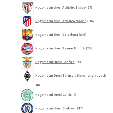
24
Nogometni dresi Athletic Bilbao
24
izdelkov
184
Nogometni dresi Atletico Madrid
184
izdelkov
695
Nogometni dresi Barcelona
695
izdelkov
306
Nogometni dresi Bayern Munich
306
izdelkov
26
Nogometni Dresi Benfica
26
izdelkov
Nogometni Dresi Borussia Monchengladbach
8
8
izdelkov
8
Nogometni Dresi Celtic
8
izdelkov
347
Nogometni dresi Chelsea
347
izdelkov