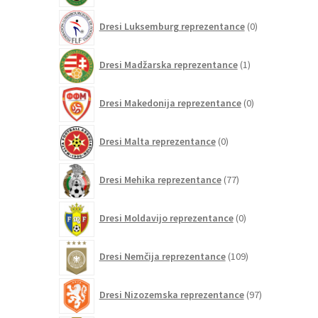
0
Dresi Luksemburg reprezentance
0
izdelkov
1
Dresi Madžarska reprezentance
1
izdelek
0
Dresi Makedonija reprezentance
0
izdelkov
0
Dresi Malta reprezentance
0
izdelkov
77
Dresi Mehika reprezentance
77
izdelkov
0
Dresi Moldavijo reprezentance
0
izdelkov
109
Dresi Nemčija reprezentance
109
izdelkov
97
Dresi Nizozemska reprezentance
97
izdelkov