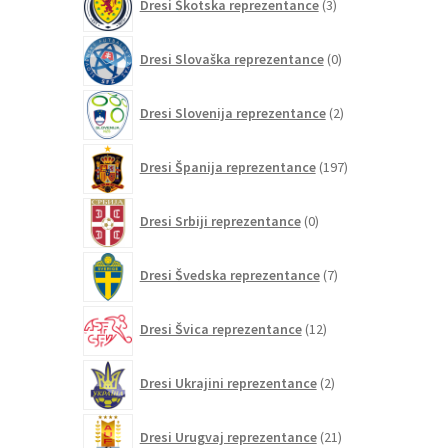
Dresi Škotska reprezentance
3
izdelki
0
Dresi Slovaška reprezentance
0
izdelkov
2
Dresi Slovenija reprezentance
2
izdelka
197
Dresi Španija reprezentance
197
izdelkov
0
Dresi Srbiji reprezentance
0
izdelkov
7
Dresi Švedska reprezentance
7
izdelkov
12
Dresi Švica reprezentance
12
izdelkov
2
Dresi Ukrajini reprezentance
2
izdelka
21
Dresi Urugvaj reprezentance
21
izdelkov