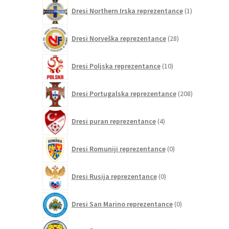
1
Dresi Northern Irska reprezentance
1
izdelek
28
Dresi Norveška reprezentance
28
izdelkov
10
Dresi Poljska reprezentance
10
izdelkov
208
Dresi Portugalska reprezentance
208
izdelkov
4
Dresi puran reprezentance
4
izdelki
0
Dresi Romuniji reprezentance
0
izdelkov
0
Dresi Rusija reprezentance
0
izdelkov
0
Dresi San Marino reprezentance
0
izdelkov
3