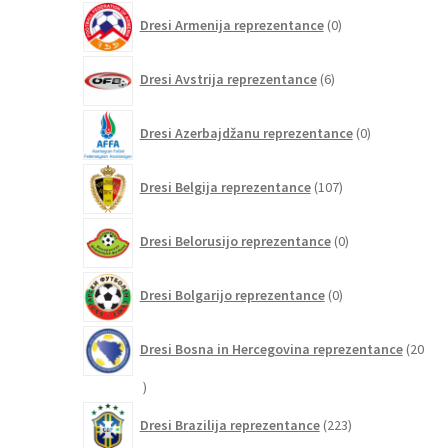
0
Dresi Armenija reprezentance
0
izdelkov
6
Dresi Avstrija reprezentance
6
izdelkov
0
Dresi Azerbajdžanu reprezentance
0
izdelkov
107
Dresi Belgija reprezentance
107
izdelkov
0
Dresi Belorusijo reprezentance
0
izdelkov
0
Dresi Bolgarijo reprezentance
0
izdelkov
Dresi Bosna in Hercegovina reprezentance
20
20
izdelkov
223
Dresi Brazilija reprezentance
223
izdelkov