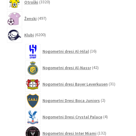
Otroški
3320
izdelkov
497
Ženski
497
izdelkov
6200
Klubi
6200
izdelkov
16
Nogometni dresi Al-Hilal
16
izdelkov
42
Nogometni dresi Al-Nassr
42
izdelkov
31
Nogometni dresi Bayer Leverkusen
31
izdelkov
2
Nogometni Dresi Boca Juniors
2
izdelka
4
Nogometni Dresi Crystal Palace
4
izdelki
132
Nogometni dresi Inter Miami
132
izdelkov