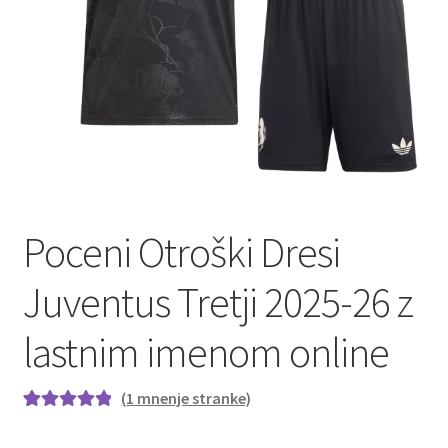
Poceni Otroški Dresi
Juventus Tretji 2025-26 z
lastnim imenom online
(
1
mnenje stranke)
Ocenjeno z
1
5.00
od 5 na