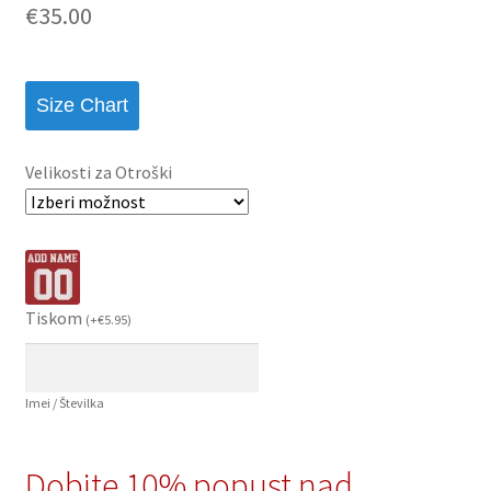
€
35.00
podlagi ocene
stranke
Size Chart
Velikosti za Otroški
Tiskom
(
+
€
5.95
)
Imei / Številka
Dobite 10% popust nad