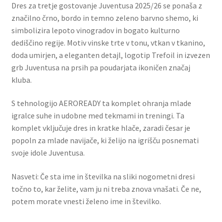
Dres za tretje gostovanje Juventusa 2025/26 se ponaša z
značilno črno, bordo in temno zeleno barvno shemo, ki
simbolizira lepoto vinogradov in bogato kulturno
dediščino regije. Motiv vinske trte v tonu, vtkan v tkanino,
doda umirjen, a eleganten detajl, logotip Trefoil in izvezen
grb Juventusa na prsih pa poudarjata ikoničen značaj
kluba.
S tehnologijo AEROREADY ta komplet ohranja mlade
igralce suhe in udobne med tekmami in treningi. Ta
komplet vključuje dres in kratke hlače, zaradi česar je
popoln za mlade navijače, ki želijo na igrišču posnemati
svoje idole Juventusa.
Nasveti: Če sta ime in številka na sliki nogometni dresi
točno to, kar želite, vam ju ni treba znova vnašati. Če ne,
potem morate vnesti želeno ime in številko.