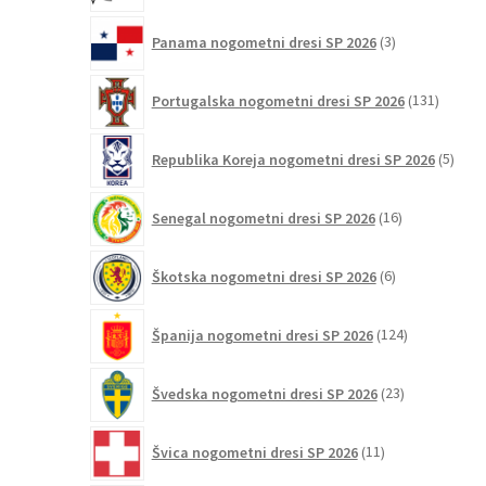
3
Panama nogometni dresi SP 2026
3
izdelki
131
Portugalska nogometni dresi SP 2026
131
izdelko
5
Republika Koreja nogometni dresi SP 2026
5
izdel
16
Senegal nogometni dresi SP 2026
16
izdelkov
6
Škotska nogometni dresi SP 2026
6
izdelkov
124
Španija nogometni dresi SP 2026
124
izdelkov
23
Švedska nogometni dresi SP 2026
23
izdelkov
11
Švica nogometni dresi SP 2026
11
izdelkov