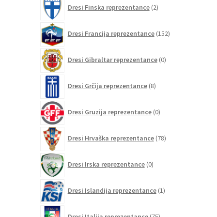
2
Dresi Finska reprezentance
2
izdelka
152
Dresi Francija reprezentance
152
izdelkov
0
Dresi Gibraltar reprezentance
0
izdelkov
8
Dresi Grčija reprezentance
8
izdelkov
0
Dresi Gruzija reprezentance
0
izdelkov
78
Dresi Hrvaška reprezentance
78
izdelkov
0
Dresi Irska reprezentance
0
izdelkov
1
Dresi Islandija reprezentance
1
izdelek
75
Dresi Italija reprezentance
75