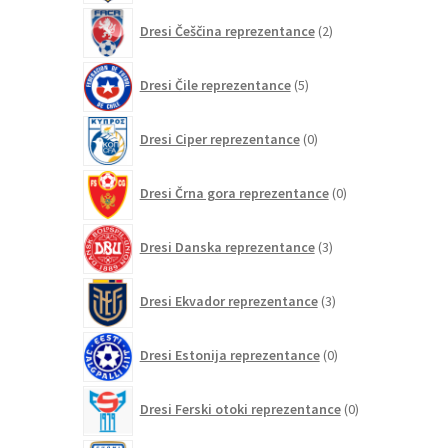
2
Dresi Češčina reprezentance
2
izdelka
5
Dresi Čile reprezentance
5
izdelkov
0
Dresi Ciper reprezentance
0
izdelkov
0
Dresi Črna gora reprezentance
0
izdelkov
3
Dresi Danska reprezentance
3
izdelki
3
Dresi Ekvador reprezentance
3
izdelki
0
Dresi Estonija reprezentance
0
izdelkov
0
Dresi Ferski otoki reprezentance
0
izdelkov