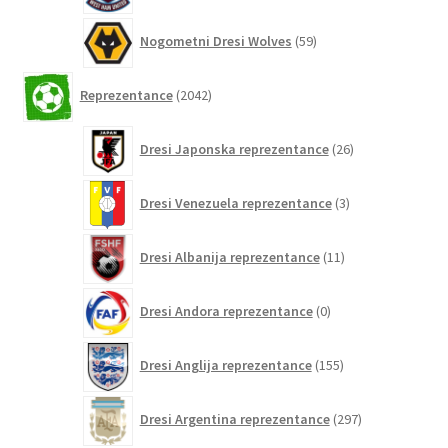
59
Nogometni Dresi Wolves
59
izdelkov
2042
Reprezentance
2042
izdelkov
26
Dresi Japonska reprezentance
26
izdelkov
3
Dresi Venezuela reprezentance
3
izdelki
11
Dresi Albanija reprezentance
11
izdelkov
0
Dresi Andora reprezentance
0
izdelkov
155
Dresi Anglija reprezentance
155
izdelkov
297
Dresi Argentina reprezentance
297
izdelkov