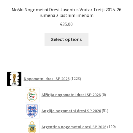
Moški Nogometni Dresi Juventus Vratar Tretji 2025-26
rumena z lastnim imenom
€
35.00
Ta
Select options
izdelek
ima
več
različic.
Možnosti
1223
Nogometni dresi SP 2026
1223
lahko
izdelkov
izberete
6
Alžirija nogometni dresi SP 2026
6
na
izdelkov
strani
51
izdelka
Anglija nogometni dresi SP 2026
51
izdelkov
120
Argentina nogometni dresi SP 2026
120
izdelkov