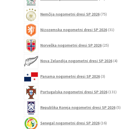
izdelkov
75
Nemčija nogometni dresi SP 2026
75
izdelkov
31
Nizozemska nogometni dresi SP 2026
31
izdelkov
25
Norveška nogometni dresi SP 2026
25
izdelkov
4
Nova Zelandija nogometni dresi SP 2026
4
izdelki
3
Panama nogometni dresi SP 2026
3
izdelki
131
Portugalska nogometni dresi SP 2026
131
izdelko
5
Republika Koreja nogometni dresi SP 2026
5
izdel
16
Senegal nogometni dresi SP 2026
16
izdelkov