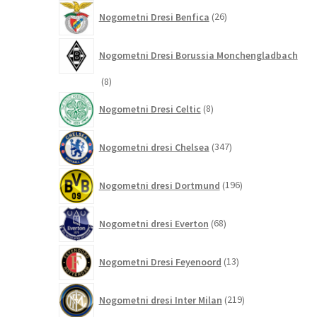
26
Nogometni Dresi Benfica
26
izdelkov
Nogometni Dresi Borussia Monchengladbach
8
8
izdelkov
8
Nogometni Dresi Celtic
8
izdelkov
347
Nogometni dresi Chelsea
347
izdelkov
196
Nogometni dresi Dortmund
196
izdelkov
68
Nogometni dresi Everton
68
izdelkov
13
Nogometni Dresi Feyenoord
13
izdelkov
219
Nogometni dresi Inter Milan
219
izdelkov