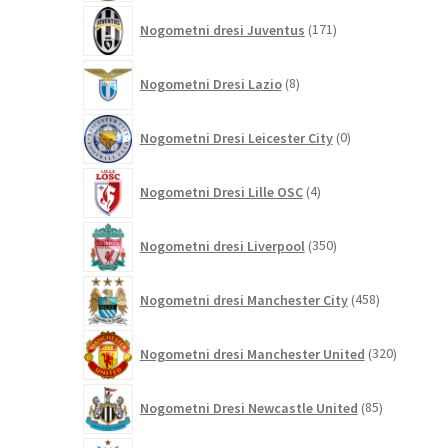
171
Nogometni dresi Juventus
171
izdelkov
8
Nogometni Dresi Lazio
8
izdelkov
0
Nogometni Dresi Leicester City
0
izdelkov
4
Nogometni Dresi Lille OSC
4
izdelki
350
Nogometni dresi Liverpool
350
izdelkov
458
Nogometni dresi Manchester City
458
izdelkov
320
Nogometni dresi Manchester United
320
izdelkov
85
Nogometni Dresi Newcastle United
85
izdelkov