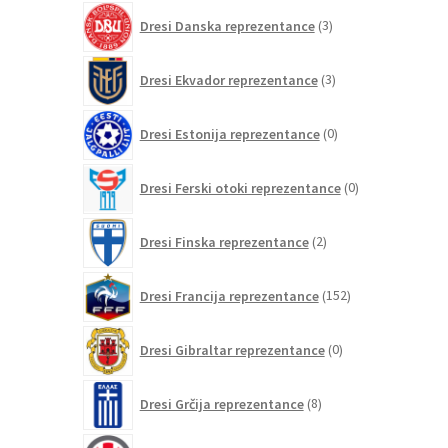
3
Dresi Danska reprezentance
3
izdelki
3
Dresi Ekvador reprezentance
3
izdelki
0
Dresi Estonija reprezentance
0
izdelkov
0
Dresi Ferski otoki reprezentance
0
izdelkov
2
Dresi Finska reprezentance
2
izdelka
152
Dresi Francija reprezentance
152
izdelkov
0
Dresi Gibraltar reprezentance
0
izdelkov
8
Dresi Grčija reprezentance
8
izdelkov
0