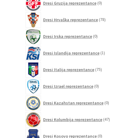
Dresi Gruzija reprezentance
0
izdelkov
78
Dresi Hrvaška reprezentance
78
izdelkov
0
Dresi Irska reprezentance
0
izdelkov
1
Dresi Islandija reprezentance
1
izdelek
75
Dresi Italija reprezentance
75
izdelkov
0
Dresi Izrael reprezentance
0
izdelkov
0
Dresi Kazahstan reprezentance
0
izdelkov
47
Dresi Kolumbija reprezentance
47
izdelkov
0
Dresi Kosovo reprezentance
0