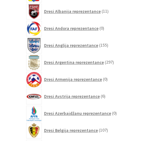
11
Dresi Albanija reprezentance
11
izdelkov
0
Dresi Andora reprezentance
0
izdelkov
155
Dresi Anglija reprezentance
155
izdelkov
297
Dresi Argentina reprezentance
297
izdelkov
0
Dresi Armenija reprezentance
0
izdelkov
6
Dresi Avstrija reprezentance
6
izdelkov
0
Dresi Azerbajdžanu reprezentance
0
izdelkov
107
Dresi Belgija reprezentance
107
izdelkov