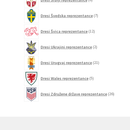
izdelkov
7
Dresi Švedska reprezentance
7
izdelkov
12
Dresi Švica reprezentance
12
izdelkov
2
Dresi Ukrajini reprezentance
2
izdelka
21
Dresi Urugvaj reprezentance
21
izdelkov
5
Dresi Wales reprezentance
5
izdelkov
26
Dresi Združene države reprezentance
26
izdelkov