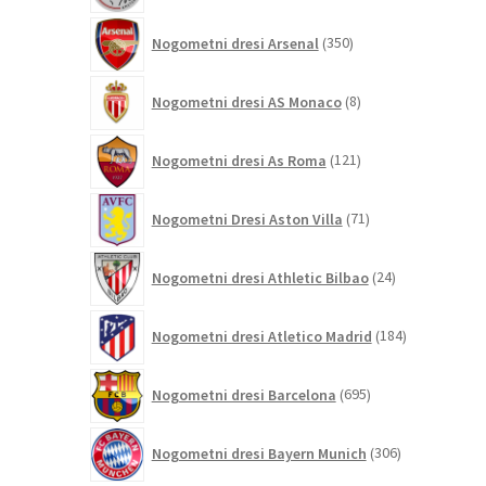
350
Nogometni dresi Arsenal
350
izdelkov
8
Nogometni dresi AS Monaco
8
izdelkov
121
Nogometni dresi As Roma
121
izdelkov
71
Nogometni Dresi Aston Villa
71
izdelkov
24
Nogometni dresi Athletic Bilbao
24
izdelkov
184
Nogometni dresi Atletico Madrid
184
izdelkov
695
Nogometni dresi Barcelona
695
izdelkov
306
Nogometni dresi Bayern Munich
306
izdelkov