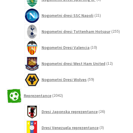
izdelkov
21
Nogometni dresi SSC Napoli
21
izdelkov
255
Nogometni dresi Tottenham Hotspur
255
izdelko
10
Nogometni Dresi Valencia
10
izdelkov
12
Nogometni dresi West Ham United
12
izdelkov
59
Nogometni Dresi Wolves
59
izdelkov
2042
Reprezentance
2042
izdelkov
26
Dresi Japonska reprezentance
26
izdelkov
3
Dresi Venezuela reprezentance
3
izdelki