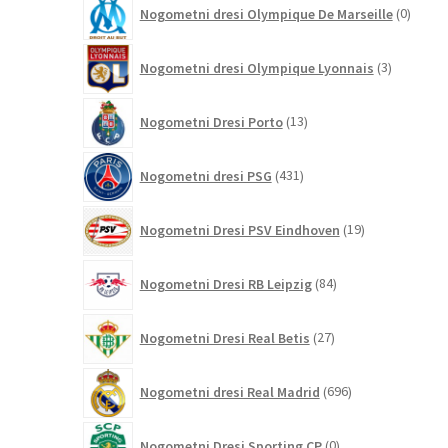
0
Nogometni dresi Olympique De Marseille
0
izdelk
3
Nogometni dresi Olympique Lyonnais
3
izdelki
13
Nogometni Dresi Porto
13
izdelkov
431
Nogometni dresi PSG
431
izdelkov
19
Nogometni Dresi PSV Eindhoven
19
izdelkov
84
Nogometni Dresi RB Leipzig
84
izdelkov
27
Nogometni Dresi Real Betis
27
izdelkov
696
Nogometni dresi Real Madrid
696
izdelkov
0
Nogometni Dresi Sporting CP
0