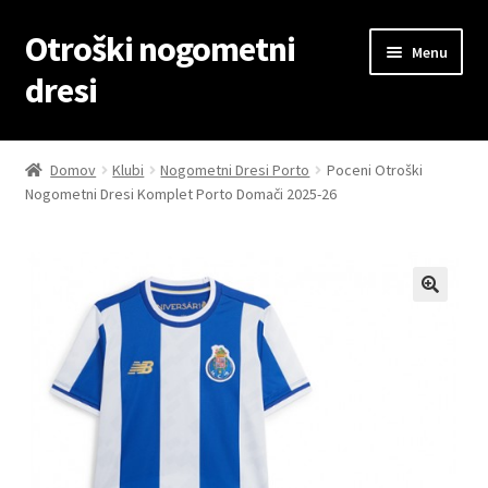
Otroški nogometni
Skip
Skip
Menu
to
to
dresi
navigation
content
Domov
Domov
Klubi
Nogometni Dresi Porto
Poceni Otroški
Nogometni Dresi Komplet Porto Domači 2025-26
Blog
Kontaktiraj nas
Košarica
Moj račun
Trgovina
Zaključek nakupa