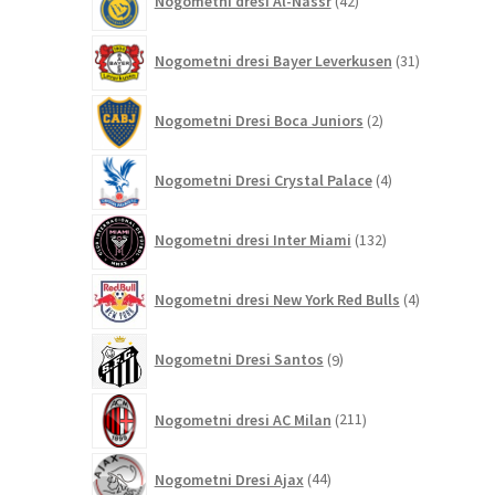
Nogometni dresi Al-Nassr
42
izdelkov
31
Nogometni dresi Bayer Leverkusen
31
izdelkov
2
Nogometni Dresi Boca Juniors
2
izdelka
4
Nogometni Dresi Crystal Palace
4
izdelki
132
Nogometni dresi Inter Miami
132
izdelkov
4
Nogometni dresi New York Red Bulls
4
izdelki
9
Nogometni Dresi Santos
9
izdelkov
211
Nogometni dresi AC Milan
211
izdelkov
44
Nogometni Dresi Ajax
44
izdelkov