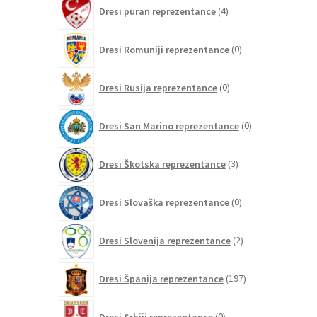
4
Dresi puran reprezentance
4
izdelki
0
Dresi Romuniji reprezentance
0
izdelkov
0
Dresi Rusija reprezentance
0
izdelkov
0
Dresi San Marino reprezentance
0
izdelkov
3
Dresi Škotska reprezentance
3
izdelki
0
Dresi Slovaška reprezentance
0
izdelkov
2
Dresi Slovenija reprezentance
2
izdelka
197
Dresi Španija reprezentance
197
izdelkov
0
Dresi Srbiji reprezentance
0