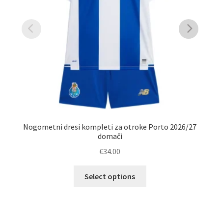
Na
Nogometni dresi kompleti za otroke Porto 2026/27
domači
€
34.00
Ta
Select options
izdelek
ima
več
različic.