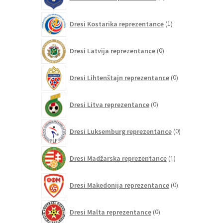
izdelkov
1
Dresi Kostarika reprezentance
1
izdelek
0
Dresi Latvija reprezentance
0
izdelkov
0
Dresi Lihtenštajn reprezentance
0
izdelkov
0
Dresi Litva reprezentance
0
izdelkov
0
Dresi Luksemburg reprezentance
0
izdelkov
1
Dresi Madžarska reprezentance
1
izdelek
0
Dresi Makedonija reprezentance
0
izdelkov
0
Dresi Malta reprezentance
0
izdelkov