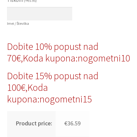
(
+
€
5.95
)
Imei / Številka
Dobite 10% popust nad
70€,Koda kupona:nogometni10
Dobite 15% popust nad
100€,Koda
kupona:nogometni15
Product price:
€36.59