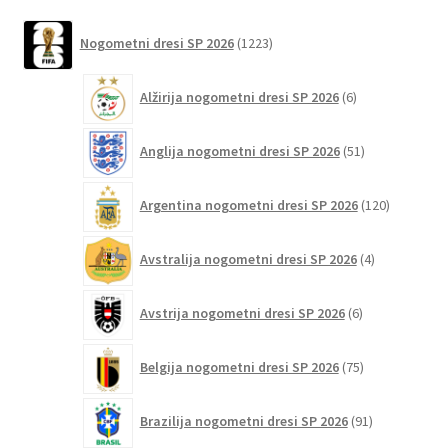
Možnosti
1223
Nogometni dresi SP 2026
1223
lahko
izdelkov
izberete
6
Alžirija nogometni dresi SP 2026
6
na
izdelkov
strani
51
izdelka
Anglija nogometni dresi SP 2026
51
izdelkov
120
Argentina nogometni dresi SP 2026
120
izdelkov
4
Avstralija nogometni dresi SP 2026
4
izdelki
6
Avstrija nogometni dresi SP 2026
6
izdelkov
75
Belgija nogometni dresi SP 2026
75
izdelkov
91
Brazilija nogometni dresi SP 2026
91
izdelkov