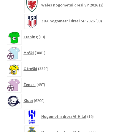
3
Wales nogometni dresi SP 2026
3
izdelki
38
ZDA nogometni dresi SP 2026
38
izdelkov
13
Trening
13
izdelkov
3881
Moški
3881
izdelkov
3320
Otroški
3320
izdelkov
497
Ženski
497
izdelkov
6200
Klubi
6200
izdelkov
16
Nogometni dresi Al-Hilal
16
izdelkov
42