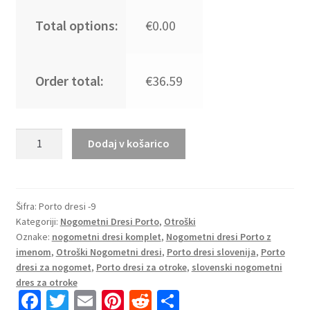
Total options:
€0.00
Order total:
€36.59
Poceni
Dodaj v košarico
Otroški
Nogometni
Dresi
Komplet
Šifra:
Porto dresi -9
Kategoriji:
Nogometni Dresi Porto
,
Otroški
Porto
Oznake:
nogometni dresi komplet
,
Nogometni dresi Porto z
Domači
imenom
,
Otroški Nogometni dresi
,
Porto dresi slovenija
,
Porto
2025-
dresi za nogomet
,
Porto dresi za otroke
,
slovenski nogometni
26
dres za otroke
količina
Fa
T
E
Pi
R
S