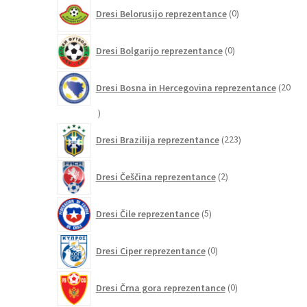
0
Dresi Belorusijo reprezentance
0
izdelkov
0
Dresi Bolgarijo reprezentance
0
izdelkov
Dresi Bosna in Hercegovina reprezentance
20
20
izdelkov
223
Dresi Brazilija reprezentance
223
izdelkov
2
Dresi Češčina reprezentance
2
izdelka
5
Dresi Čile reprezentance
5
izdelkov
0
Dresi Ciper reprezentance
0
izdelkov
0
Dresi Črna gora reprezentance
0
izdelkov