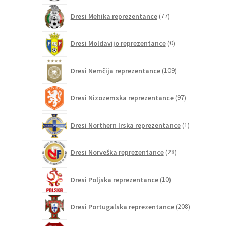
77
Dresi Mehika reprezentance
77
izdelkov
0
Dresi Moldavijo reprezentance
0
izdelkov
109
Dresi Nemčija reprezentance
109
izdelkov
97
Dresi Nizozemska reprezentance
97
izdelkov
1
Dresi Northern Irska reprezentance
1
izdelek
28
Dresi Norveška reprezentance
28
izdelkov
10
Dresi Poljska reprezentance
10
izdelkov
208
Dresi Portugalska reprezentance
208
izdelkov