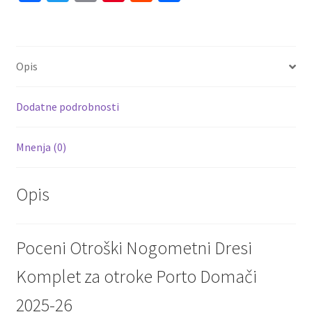
ce
wi
m
nt
e
h
b
tt
ai
er
d
ar
o
er
l
es
di
e
Opis
o
t
t
k
Dodatne podrobnosti
Mnenja (0)
Opis
Poceni Otroški Nogometni Dresi
Komplet za otroke Porto Domači
2025-26