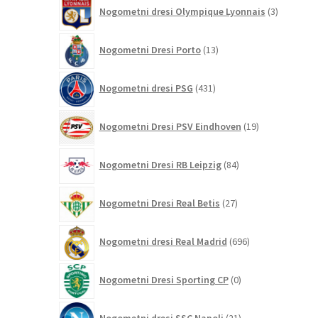
3
Nogometni dresi Olympique Lyonnais
3
izdelki
13
Nogometni Dresi Porto
13
izdelkov
431
Nogometni dresi PSG
431
izdelkov
19
Nogometni Dresi PSV Eindhoven
19
izdelkov
84
Nogometni Dresi RB Leipzig
84
izdelkov
27
Nogometni Dresi Real Betis
27
izdelkov
696
Nogometni dresi Real Madrid
696
izdelkov
0
Nogometni Dresi Sporting CP
0
izdelkov
21