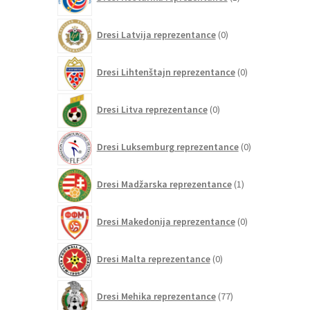
izdelek
0
Dresi Latvija reprezentance
0
izdelkov
0
Dresi Lihtenštajn reprezentance
0
izdelkov
0
Dresi Litva reprezentance
0
izdelkov
0
Dresi Luksemburg reprezentance
0
izdelkov
1
Dresi Madžarska reprezentance
1
izdelek
0
Dresi Makedonija reprezentance
0
izdelkov
0
Dresi Malta reprezentance
0
izdelkov
77
Dresi Mehika reprezentance
77
izdelkov