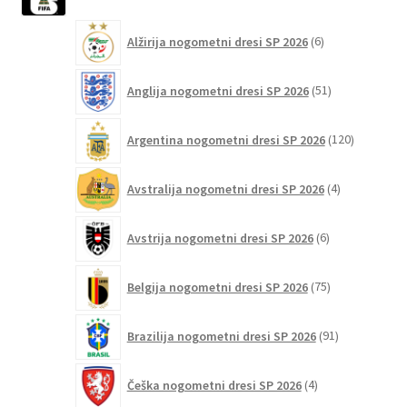
izdelkov
Možnosti
lahko
6
Alžirija nogometni dresi SP 2026
6
izberete
izdelkov
na
51
Anglija nogometni dresi SP 2026
51
strani
izdelkov
izdelka
120
Argentina nogometni dresi SP 2026
120
izdelkov
4
Avstralija nogometni dresi SP 2026
4
izdelki
6
Avstrija nogometni dresi SP 2026
6
izdelkov
75
Belgija nogometni dresi SP 2026
75
izdelkov
91
Brazilija nogometni dresi SP 2026
91
izdelkov
4
Češka nogometni dresi SP 2026
4
izdelki