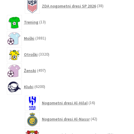
38
ZDA nogometni dresi SP 2026
38
izdelkov
13
Trening
13
izdelkov
3881
Moški
3881
izdelkov
3320
Otroški
3320
izdelkov
497
Ženski
497
izdelkov
6200
Klubi
6200
izdelkov
16
Nogometni dresi Al-Hilal
16
izdelkov
42
Nogometni dresi Al-Nassr
42
izdelkov
31