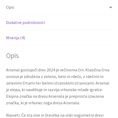
o
er
l
es
di
e
Opis
o
t
t
k
Dodatne podrobnosti
Mnenja (4)
Opis
Arsenal gostujoči dres 2024 je večinoma črn. Klasična črna
osnova je združena z zeleno, belo in rdečo, z rdečimi in
zelenimi črtami ter belimi stranskimi stranicami. Arsenal
je ekipa, ki navdihuje in razvija vrhunske mlade igralce.
Ekipna značka na dresu Arsenala je preprosta izvezena
značka, ki je vrhunec tega dresa Arsenala.
Nasveti: Če sta ime in številka na sliki nogometni dresi