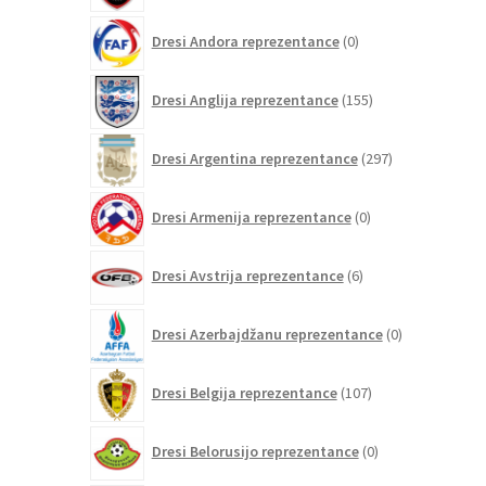
0
Dresi Andora reprezentance
0
izdelkov
155
Dresi Anglija reprezentance
155
izdelkov
297
Dresi Argentina reprezentance
297
izdelkov
0
Dresi Armenija reprezentance
0
izdelkov
6
Dresi Avstrija reprezentance
6
izdelkov
0
Dresi Azerbajdžanu reprezentance
0
izdelkov
107
Dresi Belgija reprezentance
107
izdelkov
0
Dresi Belorusijo reprezentance
0
izdelkov