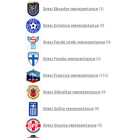
3
Dresi Ekvador reprezentance
3
izdelki
0
Dresi Estonija reprezentance
0
izdelkov
0
Dresi Ferski otoki reprezentance
0
izdelkov
2
Dresi Finska reprezentance
2
izdelka
152
Dresi Francija reprezentance
152
izdelkov
0
Dresi Gibraltar reprezentance
0
izdelkov
8
Dresi Grčija reprezentance
8
izdelkov
0
Dresi Gruzija reprezentance
0
izdelkov
78