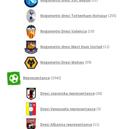
Nogometni dresi SSC Napoli
21
izdelkov
255
Nogometni dresi Tottenham Hotspur
255
izdelko
10
Nogometni Dresi Valencia
10
izdelkov
12
Nogometni dresi West Ham United
12
izdelkov
59
Nogometni Dresi Wolves
59
izdelkov
2042
Reprezentance
2042
izdelkov
26
Dresi Japonska reprezentance
26
izdelkov
3
Dresi Venezuela reprezentance
3
izdelki
11
Dresi Albanija reprezentance
11
izdelkov