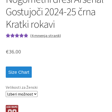
Gostujoči 2024-25 črna
Kratki rokavi
(
4
mnenja strank)
Ocenjeno z
4
5.00
od 5 na
€
36.00
podlagi ocene
strank
Size Chart
Velikosti za Ženski