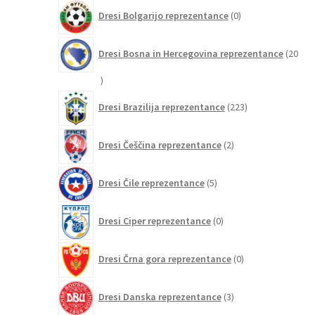
0
Dresi Bolgarijo reprezentance
0
izdelkov
Dresi Bosna in Hercegovina reprezentance
20
20
izdelkov
223
Dresi Brazilija reprezentance
223
izdelkov
2
Dresi Češčina reprezentance
2
izdelka
5
Dresi Čile reprezentance
5
izdelkov
0
Dresi Ciper reprezentance
0
izdelkov
0
Dresi Črna gora reprezentance
0
izdelkov
3
Dresi Danska reprezentance
3
izdelki