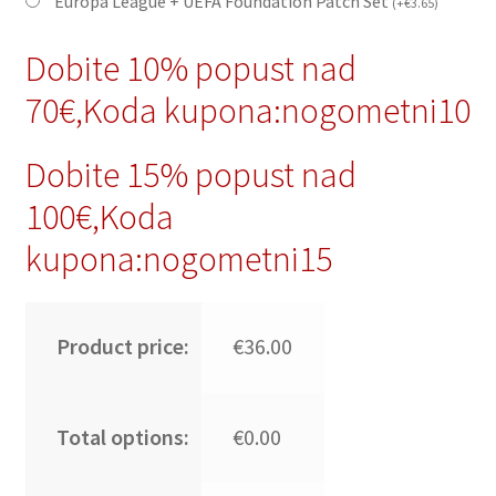
Europa League + UEFA Foundation Patch Set
(
+
€
3.65
)
Dobite 10% popust nad
70€,Koda kupona:nogometni10
Dobite 15% popust nad
100€,Koda
kupona:nogometni15
Product price:
€36.00
Total options:
€0.00