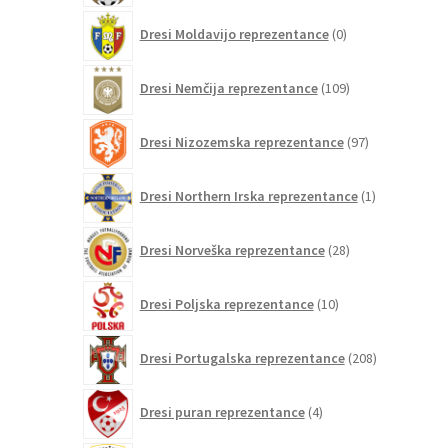
0
Dresi Moldavijo reprezentance
0
izdelkov
109
Dresi Nemčija reprezentance
109
izdelkov
97
Dresi Nizozemska reprezentance
97
izdelkov
1
Dresi Northern Irska reprezentance
1
izdelek
28
Dresi Norveška reprezentance
28
izdelkov
10
Dresi Poljska reprezentance
10
izdelkov
208
Dresi Portugalska reprezentance
208
izdelkov
4
Dresi puran reprezentance
4
izdelki