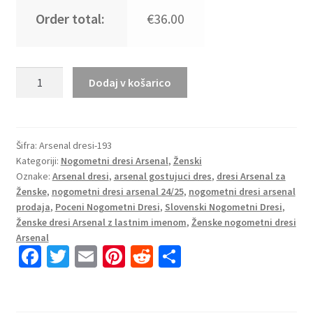
Order total:
€36.00
Poceni
Dodaj v košarico
Ženski
Nogometni
dresi
Arsenal
Šifra:
Arsenal dresi-193
Kategoriji:
Nogometni dresi Arsenal
,
Ženski
Gostujoči
Oznake:
Arsenal dresi
,
arsenal gostujuci dres
,
dresi Arsenal za
2024-
Ženske
,
nogometni dresi arsenal 24/25
,
nogometni dresi arsenal
25
prodaja
,
Poceni Nogometni Dresi
,
Slovenski Nogometni Dresi
,
črna
Ženske dresi Arsenal z lastnim imenom
,
Ženske nogometni dresi
Kratki
Arsenal
rokavi
Fa
T
E
Pi
R
S
količina
ce
wi
m
nt
e
h
b
tt
ai
er
d
ar