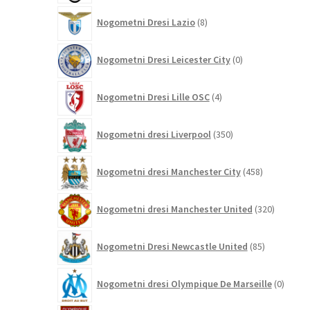
8
Nogometni Dresi Lazio
8
izdelkov
0
Nogometni Dresi Leicester City
0
izdelkov
4
Nogometni Dresi Lille OSC
4
izdelki
350
Nogometni dresi Liverpool
350
izdelkov
458
Nogometni dresi Manchester City
458
izdelkov
320
Nogometni dresi Manchester United
320
izdelkov
85
Nogometni Dresi Newcastle United
85
izdelkov
0
Nogometni dresi Olympique De Marseille
0
izdelk