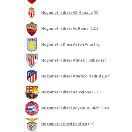
8
Nogometni dresi AS Monaco
8
izdelkov
121
Nogometni dresi As Roma
121
izdelkov
71
Nogometni Dresi Aston Villa
71
izdelkov
24
Nogometni dresi Athletic Bilbao
24
izdelkov
184
Nogometni dresi Atletico Madrid
184
izdelkov
695
Nogometni dresi Barcelona
695
izdelkov
306
Nogometni dresi Bayern Munich
306
izdelkov
26
Nogometni Dresi Benfica
26
izdelkov