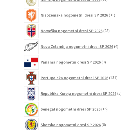
izdelkov
31
Nizozemska nogometni dresi SP 2026
31
izdelkov
25
Norveška nogometni dresi SP 2026
25
izdelkov
4
Nova Zelandija nogometni dresi SP 2026
4
izdelki
3
Panama nogometni dresi SP 2026
3
izdelki
131
Portugalska nogometni dresi SP 2026
131
izdelko
5
Republika Koreja nogometni dresi SP 2026
5
izdel
16
Senegal nogometni dresi SP 2026
16
izdelkov
6
Škotska nogometni dresi SP 2026
6
izdelkov