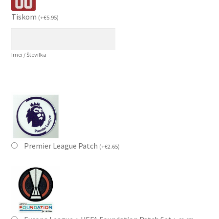
Tiskom
(
+
€
5.95
)
Imei / Številka
Premier League Patch
(
+
€
2.65
)