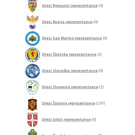
0
Dresi Romuniji reprezentance
0
izdelkov
0
Dresi Rusija reprezentance
0
izdelkov
0
Dresi San Marino reprezentance
0
izdelkov
3
Dresi Škotska reprezentance
3
izdelki
0
Dresi Slovaška reprezentance
0
izdelkov
2
Dresi Slovenija reprezentance
2
izdelka
197
Dresi Španija reprezentance
197
izdelkov
0
Dresi Srbiji reprezentance
0
izdelkov
7