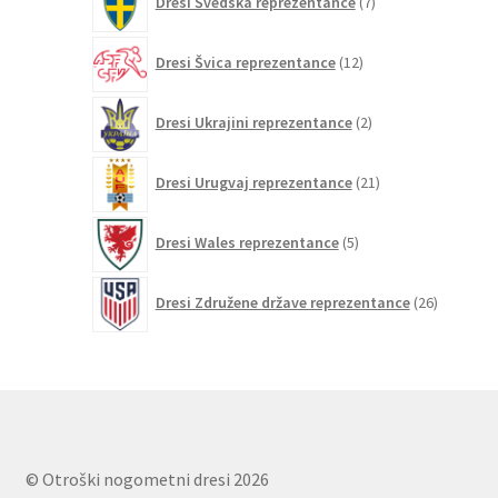
Dresi Švedska reprezentance
7
izdelkov
12
Dresi Švica reprezentance
12
izdelkov
2
Dresi Ukrajini reprezentance
2
izdelka
21
Dresi Urugvaj reprezentance
21
izdelkov
5
Dresi Wales reprezentance
5
izdelkov
26
Dresi Združene države reprezentance
26
izdelkov
© Otroški nogometni dresi 2026