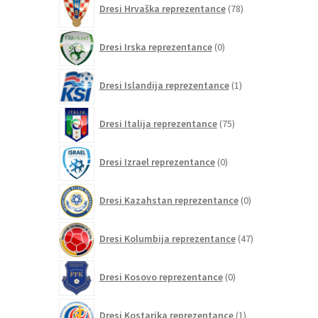
Dresi Hrvaška reprezentance
78
izdelkov
0
Dresi Irska reprezentance
0
izdelkov
1
Dresi Islandija reprezentance
1
izdelek
75
Dresi Italija reprezentance
75
izdelkov
0
Dresi Izrael reprezentance
0
izdelkov
0
Dresi Kazahstan reprezentance
0
izdelkov
47
Dresi Kolumbija reprezentance
47
izdelkov
0
Dresi Kosovo reprezentance
0
izdelkov
1
Dresi Kostarika reprezentance
1