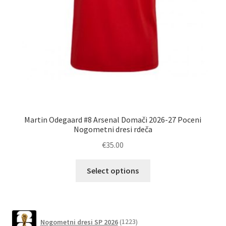
No
Martin Odegaard #8 Arsenal Domači 2026-27 Poceni
Nogometni dresi rdeča
€
35.00
Ta
Select options
izdelek
ima
več
različic.
1223
Nogometni dresi SP 2026
1223