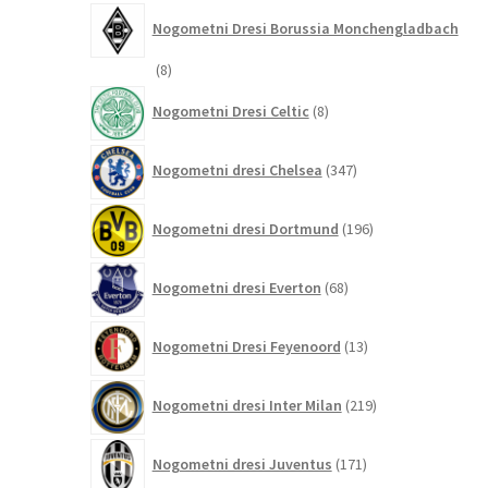
Nogometni Dresi Borussia Monchengladbach
8
8
izdelkov
8
Nogometni Dresi Celtic
8
izdelkov
347
Nogometni dresi Chelsea
347
izdelkov
196
Nogometni dresi Dortmund
196
izdelkov
68
Nogometni dresi Everton
68
izdelkov
13
Nogometni Dresi Feyenoord
13
izdelkov
219
Nogometni dresi Inter Milan
219
izdelkov
171
Nogometni dresi Juventus
171
izdelkov