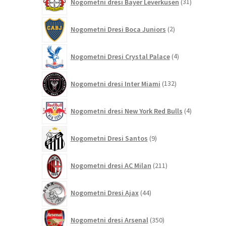
Nogometni dresi Bayer Leverkusen
31
izdelkov
2
Nogometni Dresi Boca Juniors
2
izdelka
4
Nogometni Dresi Crystal Palace
4
izdelki
132
Nogometni dresi Inter Miami
132
izdelkov
4
Nogometni dresi New York Red Bulls
4
izdelki
9
Nogometni Dresi Santos
9
izdelkov
211
Nogometni dresi AC Milan
211
izdelkov
44
Nogometni Dresi Ajax
44
izdelkov
350
Nogometni dresi Arsenal
350
izdelkov