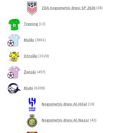
38
ZDA nogometni dresi SP 2026
38
izdelkov
13
Trening
13
izdelkov
3881
Moški
3881
izdelkov
3320
Otroški
3320
izdelkov
497
Ženski
497
izdelkov
6200
Klubi
6200
izdelkov
16
Nogometni dresi Al-Hilal
16
izdelkov
42
Nogometni dresi Al-Nassr
42
izdelkov
31