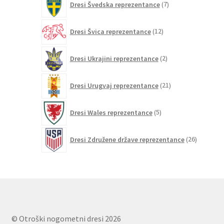
Dresi Švedska reprezentance
7
izdelkov
12
Dresi Švica reprezentance
12
izdelkov
2
Dresi Ukrajini reprezentance
2
izdelka
21
Dresi Urugvaj reprezentance
21
izdelkov
5
Dresi Wales reprezentance
5
izdelkov
26
Dresi Združene države reprezentance
26
izdelkov
© Otroški nogometni dresi 2026