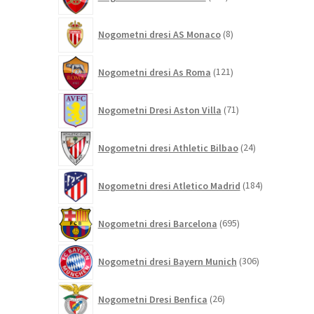
izdelkov
8
Nogometni dresi AS Monaco
8
izdelkov
121
Nogometni dresi As Roma
121
izdelkov
71
Nogometni Dresi Aston Villa
71
izdelkov
24
Nogometni dresi Athletic Bilbao
24
izdelkov
184
Nogometni dresi Atletico Madrid
184
izdelkov
695
Nogometni dresi Barcelona
695
izdelkov
306
Nogometni dresi Bayern Munich
306
izdelkov
26
Nogometni Dresi Benfica
26
izdelkov