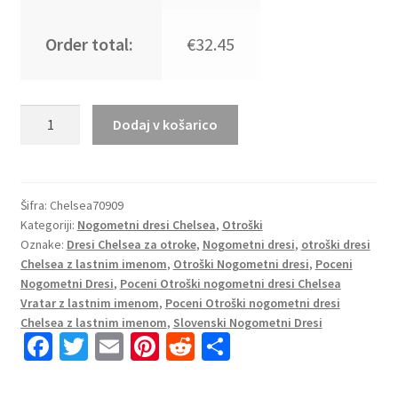
Order total:
€32.45
Replika
Dodaj v košarico
Otroški
nogometni
dresi
kompleti
Šifra:
Chelsea70909
Kategoriji:
Nogometni dresi Chelsea
,
Otroški
Chelsea
Oznake:
Dresi Chelsea za otroke
,
Nogometni dresi
,
otroški dresi
Domači
Chelsea z lastnim imenom
,
Otroški Nogometni dresi
,
Poceni
2023
Nogometni Dresi
,
Poceni Otroški nogometni dresi Chelsea
Kratek
Vratar z lastnim imenom
,
Poceni Otroški nogometni dresi
Rokav
Chelsea z lastnim imenom
,
Slovenski Nogometni Dresi
+
Fa
T
E
Pi
R
S
Kratke
ce
wi
m
nt
e
h
hlače