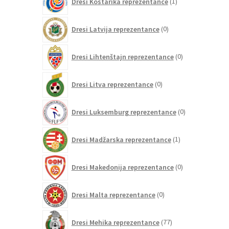
Dresi Kostarika reprezentance
1
izdelek
0
Dresi Latvija reprezentance
0
izdelkov
0
Dresi Lihtenštajn reprezentance
0
izdelkov
0
Dresi Litva reprezentance
0
izdelkov
0
Dresi Luksemburg reprezentance
0
izdelkov
1
Dresi Madžarska reprezentance
1
izdelek
0
Dresi Makedonija reprezentance
0
izdelkov
0
Dresi Malta reprezentance
0
izdelkov
77
Dresi Mehika reprezentance
77
izdelkov