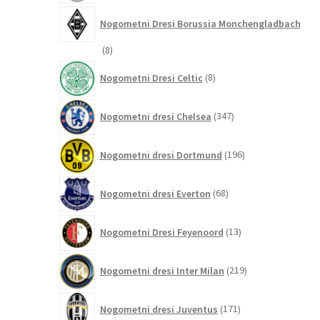
Nogometni Dresi Borussia Monchengladbach
8
8
izdelkov
8
Nogometni Dresi Celtic
8
izdelkov
347
Nogometni dresi Chelsea
347
izdelkov
196
Nogometni dresi Dortmund
196
izdelkov
68
Nogometni dresi Everton
68
izdelkov
13
Nogometni Dresi Feyenoord
13
izdelkov
219
Nogometni dresi Inter Milan
219
izdelkov
171
Nogometni dresi Juventus
171
izdelkov