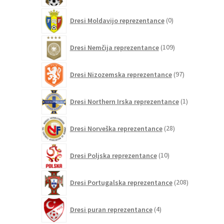
0
Dresi Moldavijo reprezentance
0
izdelkov
109
Dresi Nemčija reprezentance
109
izdelkov
97
Dresi Nizozemska reprezentance
97
izdelkov
1
Dresi Northern Irska reprezentance
1
izdelek
28
Dresi Norveška reprezentance
28
izdelkov
10
Dresi Poljska reprezentance
10
izdelkov
208
Dresi Portugalska reprezentance
208
izdelkov
4
Dresi puran reprezentance
4
izdelki