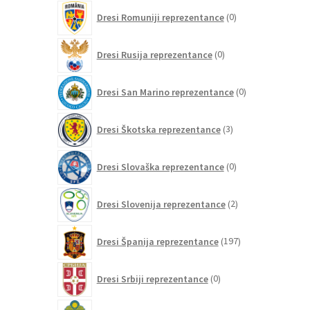
0
Dresi Romuniji reprezentance
0
izdelkov
0
Dresi Rusija reprezentance
0
izdelkov
0
Dresi San Marino reprezentance
0
izdelkov
3
Dresi Škotska reprezentance
3
izdelki
0
Dresi Slovaška reprezentance
0
izdelkov
2
Dresi Slovenija reprezentance
2
izdelka
197
Dresi Španija reprezentance
197
izdelkov
0
Dresi Srbiji reprezentance
0
izdelkov
7