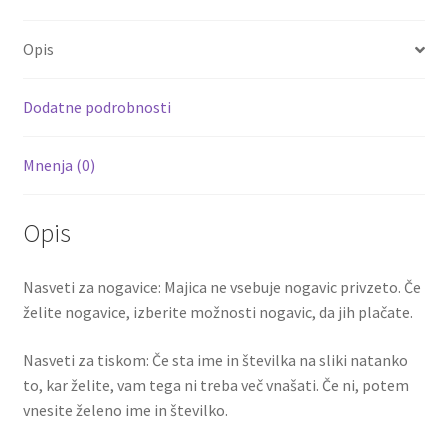
b
tt
ai
er
d
ar
LUKAKU
o
er
l
es
di
e
9
Opis
količina
o
t
t
k
Dodatne podrobnosti
Mnenja (0)
Opis
Nasveti za nogavice: Majica ne vsebuje nogavic privzeto. Če
želite nogavice, izberite možnosti nogavic, da jih plačate.
Nasveti za tiskom: Če sta ime in številka na sliki natanko
to, kar želite, vam tega ni treba več vnašati. Če ni, potem
vnesite želeno ime in številko.