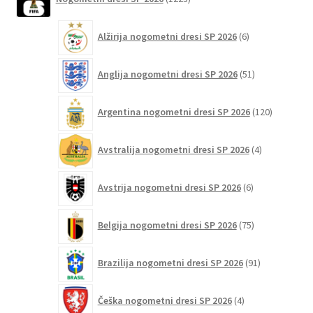
izdelkov
na
6
strani
Alžirija nogometni dresi SP 2026
6
izdelkov
izdelka
51
Anglija nogometni dresi SP 2026
51
izdelkov
120
Argentina nogometni dresi SP 2026
120
izdelkov
4
Avstralija nogometni dresi SP 2026
4
izdelki
6
Avstrija nogometni dresi SP 2026
6
izdelkov
75
Belgija nogometni dresi SP 2026
75
izdelkov
91
Brazilija nogometni dresi SP 2026
91
izdelkov
4
Češka nogometni dresi SP 2026
4
izdelki