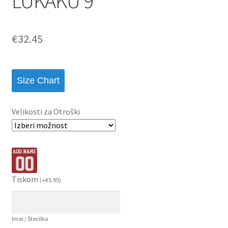
LUKAKU 9
€
32.45
Size Chart
Velikosti za Otroški
Tiskom
(
+
€
5.95
)
Imei / Številka