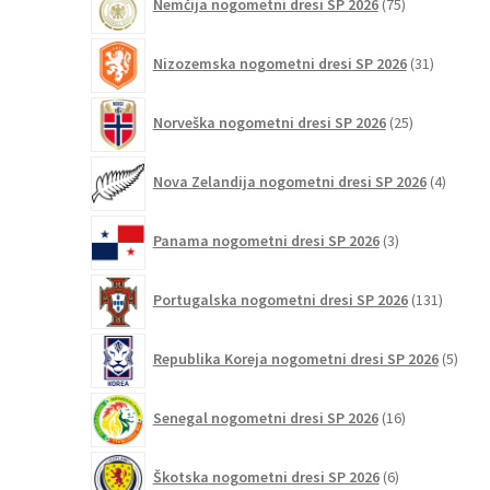
Nemčija nogometni dresi SP 2026
75
izdelkov
31
Nizozemska nogometni dresi SP 2026
31
izdelkov
25
Norveška nogometni dresi SP 2026
25
izdelkov
4
Nova Zelandija nogometni dresi SP 2026
4
izdelki
3
Panama nogometni dresi SP 2026
3
izdelki
131
Portugalska nogometni dresi SP 2026
131
izdelko
5
Republika Koreja nogometni dresi SP 2026
5
izdel
16
Senegal nogometni dresi SP 2026
16
izdelkov
6
Škotska nogometni dresi SP 2026
6
izdelkov