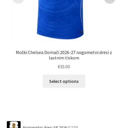
Moški Chelsea Domači 2026-27 nogometni dresi z
Po
lastnim tiskom
€
35.00
Ta
Select options
izdelek
ima
več
različic.
Možnosti
lahko
1223
Nogometni dresi SP 2026
1223
izberete