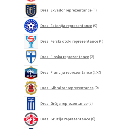
3
Dresi Ekvador reprezentance
3
izdelki
0
Dresi Estonija reprezentance
0
izdelkov
0
Dresi Ferski otoki reprezentance
0
izdelkov
2
Dresi Finska reprezentance
2
izdelka
152
Dresi Francija reprezentance
152
izdelkov
0
Dresi Gibraltar reprezentance
0
izdelkov
8
Dresi Grčija reprezentance
8
izdelkov
0
Dresi Gruzija reprezentance
0
izdelkov