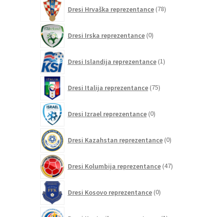
78
Dresi Hrvaška reprezentance
78
izdelkov
0
Dresi Irska reprezentance
0
izdelkov
1
Dresi Islandija reprezentance
1
izdelek
75
Dresi Italija reprezentance
75
izdelkov
0
Dresi Izrael reprezentance
0
izdelkov
0
Dresi Kazahstan reprezentance
0
izdelkov
47
Dresi Kolumbija reprezentance
47
izdelkov
0
Dresi Kosovo reprezentance
0
izdelkov
1