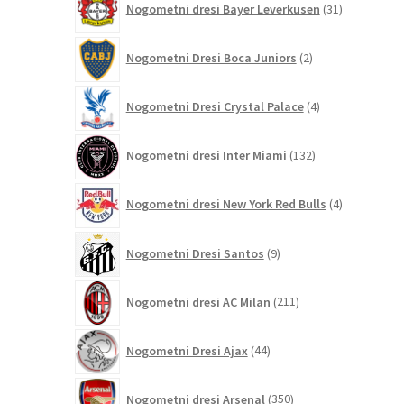
Nogometni dresi Bayer Leverkusen
31
izdelkov
2
Nogometni Dresi Boca Juniors
2
izdelka
4
Nogometni Dresi Crystal Palace
4
izdelki
132
Nogometni dresi Inter Miami
132
izdelkov
4
Nogometni dresi New York Red Bulls
4
izdelki
9
Nogometni Dresi Santos
9
izdelkov
211
Nogometni dresi AC Milan
211
izdelkov
44
Nogometni Dresi Ajax
44
izdelkov
350
Nogometni dresi Arsenal
350