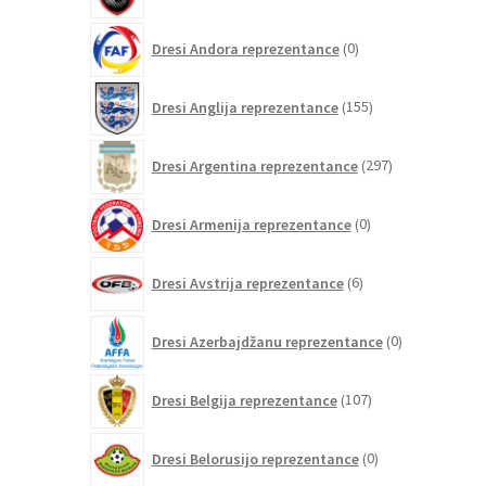
0
Dresi Andora reprezentance
0
izdelkov
155
Dresi Anglija reprezentance
155
izdelkov
297
Dresi Argentina reprezentance
297
izdelkov
0
Dresi Armenija reprezentance
0
izdelkov
6
Dresi Avstrija reprezentance
6
izdelkov
0
Dresi Azerbajdžanu reprezentance
0
izdelkov
107
Dresi Belgija reprezentance
107
izdelkov
0
Dresi Belorusijo reprezentance
0
izdelkov