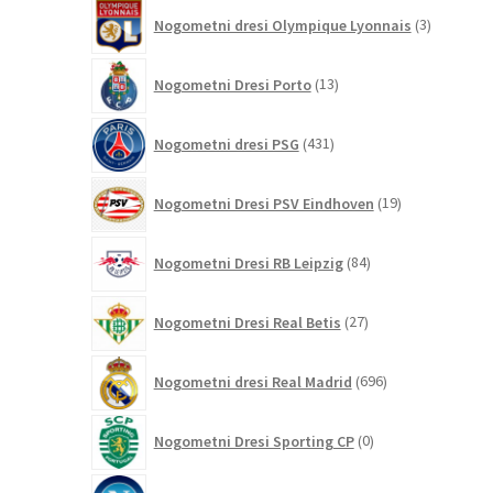
3
Nogometni dresi Olympique Lyonnais
3
izdelki
13
Nogometni Dresi Porto
13
izdelkov
431
Nogometni dresi PSG
431
izdelkov
19
Nogometni Dresi PSV Eindhoven
19
izdelkov
84
Nogometni Dresi RB Leipzig
84
izdelkov
27
Nogometni Dresi Real Betis
27
izdelkov
696
Nogometni dresi Real Madrid
696
izdelkov
0
Nogometni Dresi Sporting CP
0
izdelkov
21