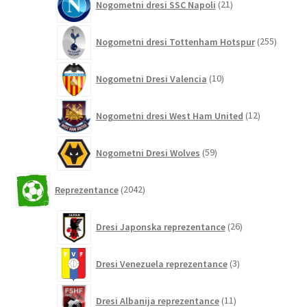
Nogometni dresi SSC Napoli
21
izdelkov
255
Nogometni dresi Tottenham Hotspur
255
izdelko
10
Nogometni Dresi Valencia
10
izdelkov
12
Nogometni dresi West Ham United
12
izdelkov
59
Nogometni Dresi Wolves
59
izdelkov
2042
Reprezentance
2042
izdelkov
26
Dresi Japonska reprezentance
26
izdelkov
3
Dresi Venezuela reprezentance
3
izdelki
11
Dresi Albanija reprezentance
11
izdelkov