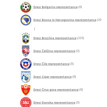
0
Dresi Bolgarijo reprezentance
0
izdelkov
Dresi Bosna in Hercegovina reprezentance
20
20
izdelkov
223
Dresi Brazilija reprezentance
223
izdelkov
2
Dresi Češčina reprezentance
2
izdelka
5
Dresi Čile reprezentance
5
izdelkov
0
Dresi Ciper reprezentance
0
izdelkov
0
Dresi Črna gora reprezentance
0
izdelkov
3
Dresi Danska reprezentance
3
izdelki