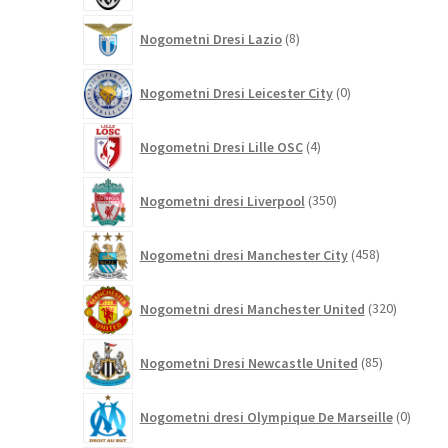
8
Nogometni Dresi Lazio
8
izdelkov
0
Nogometni Dresi Leicester City
0
izdelkov
4
Nogometni Dresi Lille OSC
4
izdelki
350
Nogometni dresi Liverpool
350
izdelkov
458
Nogometni dresi Manchester City
458
izdelkov
320
Nogometni dresi Manchester United
320
izdelkov
85
Nogometni Dresi Newcastle United
85
izdelkov
0
Nogometni dresi Olympique De Marseille
0
izdelk