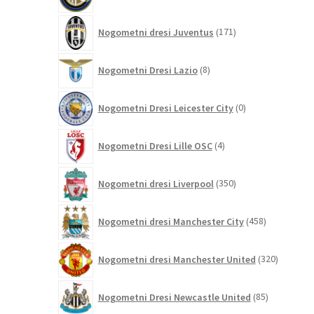
izdelkov
171
Nogometni dresi Juventus
171
izdelkov
8
Nogometni Dresi Lazio
8
izdelkov
0
Nogometni Dresi Leicester City
0
izdelkov
4
Nogometni Dresi Lille OSC
4
izdelki
350
Nogometni dresi Liverpool
350
izdelkov
458
Nogometni dresi Manchester City
458
izdelkov
320
Nogometni dresi Manchester United
320
izdelkov
85
Nogometni Dresi Newcastle United
85
izdelkov