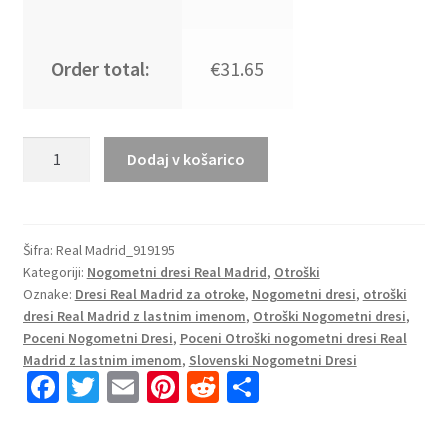
Order total:
€31.65
Replika
Dodaj v košarico
Otroški
nogometni
dresi
kompleti
Šifra:
Real Madrid_919195
Kategoriji:
Nogometni dresi Real Madrid
,
Otroški
Real
Oznake:
Dresi Real Madrid za otroke
,
Nogometni dresi
,
otroški
Madrid
dresi Real Madrid z lastnim imenom
,
Otroški Nogometni dresi
,
Gostujoči
Poceni Nogometni Dresi
,
Poceni Otroški nogometni dresi Real
2023
Madrid z lastnim imenom
,
Slovenski Nogometni Dresi
Kratek
Fa
T
E
Pi
R
S
Rokav
ce
wi
m
nt
e
h
+