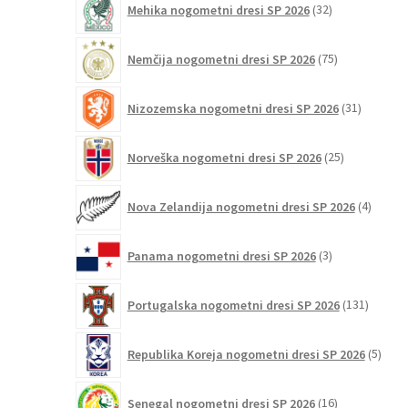
Mehika nogometni dresi SP 2026
32
izdelkov
75
Nemčija nogometni dresi SP 2026
75
izdelkov
31
Nizozemska nogometni dresi SP 2026
31
izdelkov
25
Norveška nogometni dresi SP 2026
25
izdelkov
4
Nova Zelandija nogometni dresi SP 2026
4
izdelki
3
Panama nogometni dresi SP 2026
3
izdelki
131
Portugalska nogometni dresi SP 2026
131
izdelko
5
Republika Koreja nogometni dresi SP 2026
5
izdel
16
Senegal nogometni dresi SP 2026
16