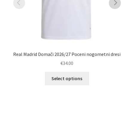
Real Madrid Domači 2026/27 Poceni nogometni dresi
€
34.00
Ta
Select options
izdelek
ima
več
različic.
Možnosti
lahko
izberete