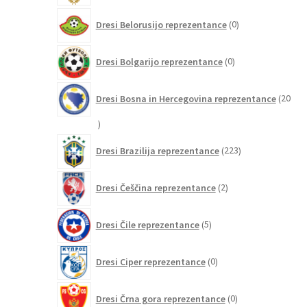
0
Dresi Belorusijo reprezentance
0
izdelkov
0
Dresi Bolgarijo reprezentance
0
izdelkov
Dresi Bosna in Hercegovina reprezentance
20
20
izdelkov
223
Dresi Brazilija reprezentance
223
izdelkov
2
Dresi Češčina reprezentance
2
izdelka
5
Dresi Čile reprezentance
5
izdelkov
0
Dresi Ciper reprezentance
0
izdelkov
0
Dresi Črna gora reprezentance
0
izdelkov