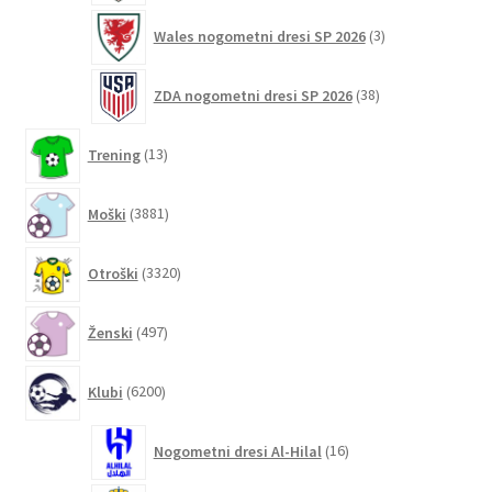
3
Wales nogometni dresi SP 2026
3
izdelki
38
ZDA nogometni dresi SP 2026
38
izdelkov
13
Trening
13
izdelkov
3881
Moški
3881
izdelkov
3320
Otroški
3320
izdelkov
497
Ženski
497
izdelkov
6200
Klubi
6200
izdelkov
16
Nogometni dresi Al-Hilal
16
izdelkov