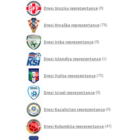
0
Dresi Gruzija reprezentance
0
izdelkov
78
Dresi Hrvaška reprezentance
78
izdelkov
0
Dresi Irska reprezentance
0
izdelkov
1
Dresi Islandija reprezentance
1
izdelek
75
Dresi Italija reprezentance
75
izdelkov
0
Dresi Izrael reprezentance
0
izdelkov
0
Dresi Kazahstan reprezentance
0
izdelkov
47
Dresi Kolumbija reprezentance
47
izdelkov
0