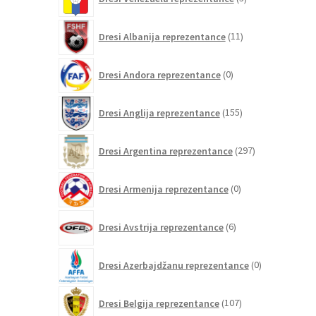
izdelki
11
Dresi Albanija reprezentance
11
izdelkov
0
Dresi Andora reprezentance
0
izdelkov
155
Dresi Anglija reprezentance
155
izdelkov
297
Dresi Argentina reprezentance
297
izdelkov
0
Dresi Armenija reprezentance
0
izdelkov
6
Dresi Avstrija reprezentance
6
izdelkov
0
Dresi Azerbajdžanu reprezentance
0
izdelkov
107
Dresi Belgija reprezentance
107
izdelkov