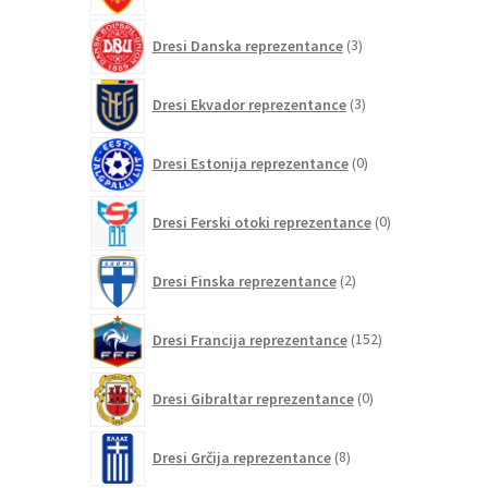
3
Dresi Danska reprezentance
3
izdelki
3
Dresi Ekvador reprezentance
3
izdelki
0
Dresi Estonija reprezentance
0
izdelkov
0
Dresi Ferski otoki reprezentance
0
izdelkov
2
Dresi Finska reprezentance
2
izdelka
152
Dresi Francija reprezentance
152
izdelkov
0
Dresi Gibraltar reprezentance
0
izdelkov
8
Dresi Grčija reprezentance
8
izdelkov