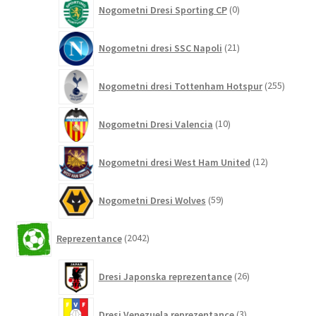
0
Nogometni Dresi Sporting CP
0
izdelkov
21
Nogometni dresi SSC Napoli
21
izdelkov
255
Nogometni dresi Tottenham Hotspur
255
izdelko
10
Nogometni Dresi Valencia
10
izdelkov
12
Nogometni dresi West Ham United
12
izdelkov
59
Nogometni Dresi Wolves
59
izdelkov
2042
Reprezentance
2042
izdelkov
26
Dresi Japonska reprezentance
26
izdelkov
3
Dresi Venezuela reprezentance
3