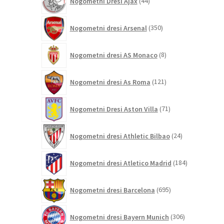
Nogometni Dresi Ajax
44
izdelkov
350
Nogometni dresi Arsenal
350
izdelkov
8
Nogometni dresi AS Monaco
8
izdelkov
121
Nogometni dresi As Roma
121
izdelkov
71
Nogometni Dresi Aston Villa
71
izdelkov
24
Nogometni dresi Athletic Bilbao
24
izdelkov
184
Nogometni dresi Atletico Madrid
184
izdelkov
695
Nogometni dresi Barcelona
695
izdelkov
306
Nogometni dresi Bayern Munich
306
izdelkov