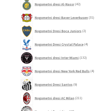
42
Nogometni dresi Al-Nassr
42
izdelkov
31
Nogometni dresi Bayer Leverkusen
31
izdelkov
2
Nogometni Dresi Boca Juniors
2
izdelka
4
Nogometni Dresi Crystal Palace
4
izdelki
132
Nogometni dresi Inter Miami
132
izdelkov
4
Nogometni dresi New York Red Bulls
4
izdelki
9
Nogometni Dresi Santos
9
izdelkov
211
Nogometni dresi AC Milan
211
izdelkov
44