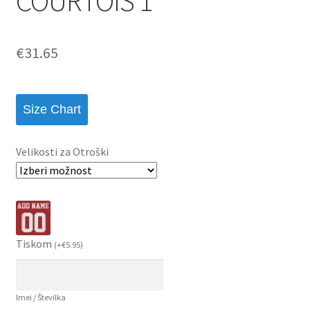
COURTOIS 1
€
31.65
Size Chart
Velikosti za Otroški
Tiskom
(
+
€
5.95
)
Imei / Številka