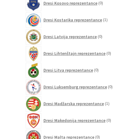
Dresi Kosovo reprezentance
0
izdelkov
1
Dresi Kostarika reprezentance
1
izdelek
0
Dresi Latvija reprezentance
0
izdelkov
0
Dresi Lihtenštajn reprezentance
0
izdelkov
0
Dresi Litva reprezentance
0
izdelkov
0
Dresi Luksemburg reprezentance
0
izdelkov
1
Dresi Madžarska reprezentance
1
izdelek
0
Dresi Makedonija reprezentance
0
izdelkov
0
Dresi Malta reprezentance
0