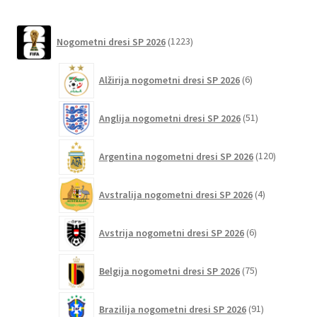
na
strani
1223
izdelka
Nogometni dresi SP 2026
1223
izdelkov
6
Alžirija nogometni dresi SP 2026
6
izdelkov
51
Anglija nogometni dresi SP 2026
51
izdelkov
120
Argentina nogometni dresi SP 2026
120
izdelkov
4
Avstralija nogometni dresi SP 2026
4
izdelki
6
Avstrija nogometni dresi SP 2026
6
izdelkov
75
Belgija nogometni dresi SP 2026
75
izdelkov
91
Brazilija nogometni dresi SP 2026
91
izdelkov