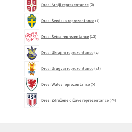
0
Dresi Srbiji reprezentance
0
izdelkov
7
Dresi Švedska reprezentance
7
izdelkov
12
Dresi Švica reprezentance
12
izdelkov
2
Dresi Ukrajini reprezentance
2
izdelka
21
Dresi Urugvaj reprezentance
21
izdelkov
5
Dresi Wales reprezentance
5
izdelkov
26
Dresi Združene države reprezentance
26
izdelkov