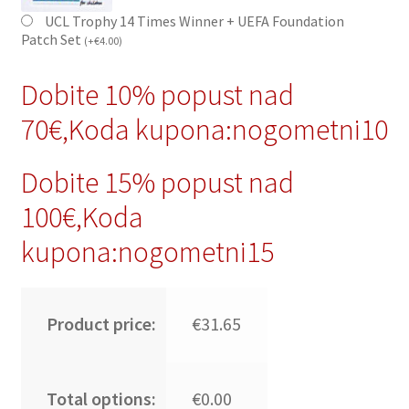
UCL Trophy 14 Times Winner + UEFA Foundation
Patch Set
(
+
€
4.00
)
Dobite 10% popust nad
70€,Koda kupona:nogometni10
Dobite 15% popust nad
100€,Koda
kupona:nogometni15
Product price:
€31.65
Total options:
€0.00