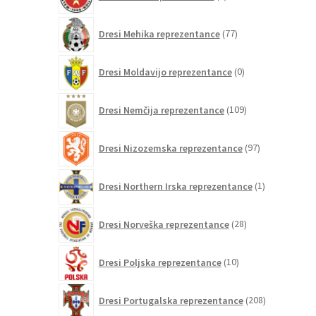
izdelkov
77
Dresi Mehika reprezentance
77
izdelkov
0
Dresi Moldavijo reprezentance
0
izdelkov
109
Dresi Nemčija reprezentance
109
izdelkov
97
Dresi Nizozemska reprezentance
97
izdelkov
1
Dresi Northern Irska reprezentance
1
izdelek
28
Dresi Norveška reprezentance
28
izdelkov
10
Dresi Poljska reprezentance
10
izdelkov
208
Dresi Portugalska reprezentance
208
izdelkov