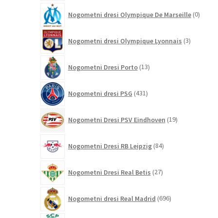
0
Nogometni dresi Olympique De Marseille
0
izdelk
3
Nogometni dresi Olympique Lyonnais
3
izdelki
13
Nogometni Dresi Porto
13
izdelkov
431
Nogometni dresi PSG
431
izdelkov
19
Nogometni Dresi PSV Eindhoven
19
izdelkov
84
Nogometni Dresi RB Leipzig
84
izdelkov
27
Nogometni Dresi Real Betis
27
izdelkov
696
Nogometni dresi Real Madrid
696
izdelkov