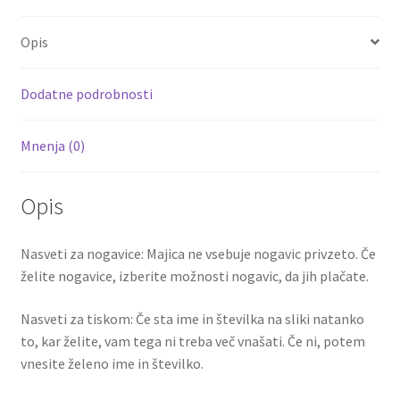
b
tt
ai
er
d
ar
Kratke
o
er
l
es
di
e
hlače
Opis
COURTOIS
o
t
t
1
k
količina
Dodatne podrobnosti
Mnenja (0)
Opis
Nasveti za nogavice: Majica ne vsebuje nogavic privzeto. Če
želite nogavice, izberite možnosti nogavic, da jih plačate.
Nasveti za tiskom: Če sta ime in številka na sliki natanko
to, kar želite, vam tega ni treba več vnašati. Če ni, potem
vnesite želeno ime in številko.