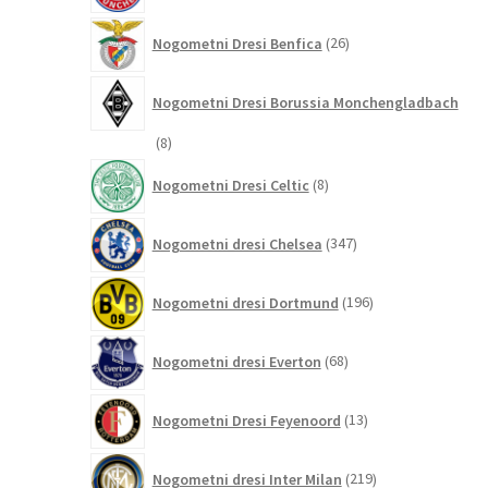
26
Nogometni Dresi Benfica
26
izdelkov
Nogometni Dresi Borussia Monchengladbach
8
8
izdelkov
8
Nogometni Dresi Celtic
8
izdelkov
347
Nogometni dresi Chelsea
347
izdelkov
196
Nogometni dresi Dortmund
196
izdelkov
68
Nogometni dresi Everton
68
izdelkov
13
Nogometni Dresi Feyenoord
13
izdelkov
219
Nogometni dresi Inter Milan
219