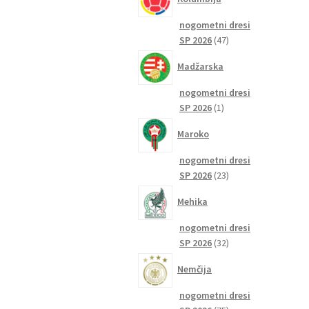
nogometni dresi
47
SP 2026
47
izdelkov
Madžarska
nogometni dresi
1
SP 2026
1
izdelek
Maroko
nogometni dresi
23
SP 2026
23
izdelkov
Mehika
nogometni dresi
32
SP 2026
32
izdelkov
Nemčija
nogometni dresi