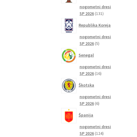
nogometni dresi
131
SP 2026
131
izdelkov
Republika Koreja
nogometni dresi
5
SP 2026
5
izdelkov
Senegal
nogometni dresi
16
SP 2026
16
izdelkov
Škotska
nogometni dresi
6
SP 2026
6
izdelkov
Španija
nogometni dresi
124
SP 2026
124