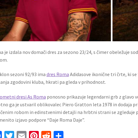
 je izdala nov domači dres za sezono 23/24, s čimer obeležuje s
som.
klon sezoni 92/93 ima
dres Roma
Adidasove ikonične tri črte, ki se
anja zgodovini kluba, hkrati pa gleda v prihodnost.
ometni dresi As Roma
ponosno prikazuje legendarni grb z glavo vol
tno ga je ustvaril oblikovalec Piero Gratton leta 1978 in dodaja p
čenim robom in edinstvenimi detajli na hrbtni strani se zgleduje 
enito izjavo podpore “Daje Roma Daje”.
Fa
T
E
Pi
R
S