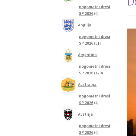
D
nogometni dresi
6
SP 2026
6
izdelkov
Anglija
nogometni dresi
51
SP 2026
51
izdelkov
Argentina
nogometni dresi
120
SP 2026
120
izdelkov
Avstralija
nogometni dresi
4
SP 2026
4
izdelki
Avstrija
nogometni dresi
6
SP 2026
6