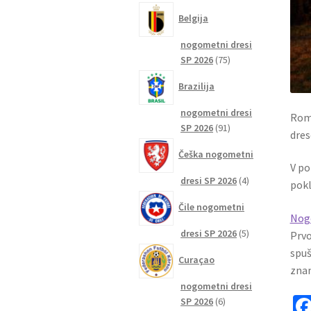
izdelkov
Belgija
nogometni dresi
75
SP 2026
75
izdelkov
Brazilija
nogometni dresi
Roma
91
SP 2026
91
dre
izdelkov
Češka nogometni
V po
4
dresi SP 2026
4
pokl
izdelki
Čile nogometni
Nog
5
dresi SP 2026
5
Prvo
izdelkov
spuš
Curaçao
znam
nogometni dresi
6
SP 2026
6