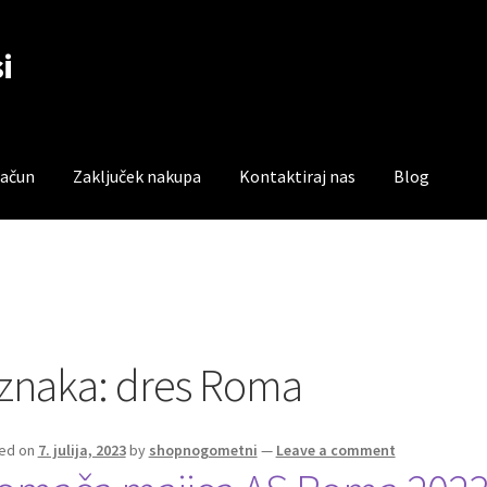
i
račun
Zaključek nakupa
Kontaktiraj nas
Blog
čun
Trgovina
Zaključek nakupa
znaka:
dres Roma
ed on
7. julija, 2023
by
shopnogometni
—
Leave a comment