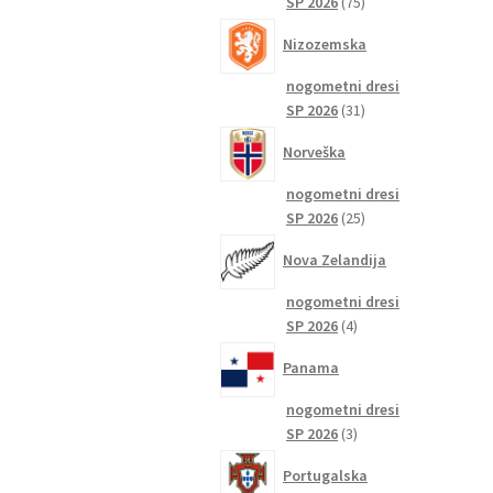
75
SP 2026
75
izdelkov
Nizozemska
nogometni dresi
31
SP 2026
31
izdelkov
Norveška
nogometni dresi
25
SP 2026
25
izdelkov
Nova Zelandija
nogometni dresi
4
SP 2026
4
izdelki
Panama
nogometni dresi
3
SP 2026
3
izdelki
Portugalska