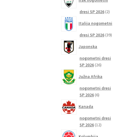
Irak nogometni
2
dresi SP 2026
2
izdelka
Italija nogometni
39
dresi SP 2026
39
izdelkov
Japonska
nogometni dresi
26
SP 2026
26
izdelkov
Južna Afrika
nogometni dresi
6
SP 2026
6
izdelkov
Kanada
nogometni dresi
12
SP 2026
12
izdelkov
Kolumbija