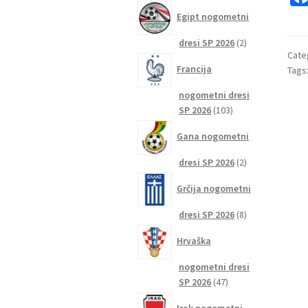
izdelkov
Egipt nogometni
2
dresi SP 2026
2
Cate
izdelka
Francija
Tags
nogometni dresi
103
SP 2026
103
izdelki
Gana nogometni
2
dresi SP 2026
2
izdelka
Grčija nogometni
8
dresi SP 2026
8
izdelkov
Hrvaška
nogometni dresi
47
SP 2026
47
izdelkov