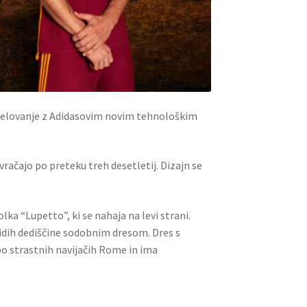
odelovanje z Adidasovim novim tehnološkim
 vračajo po preteku treh desetletij. Dizajn se
ka “Lupetto”, ki se nahaja na levi strani.
ridih dediščine sodobnim dresom. Dres s
po strastnih navijačih Rome in ima