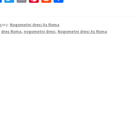
ce
wi
m
nt
e
h
b
tt
ai
er
d
ar
o
er
l
es
di
e
gory:
Nogometni dresi As Roma
:
dres Roma
,
nogometni dresi
,
Nogometni dresi As Roma
o
t
t
k