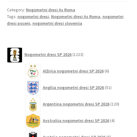
b
tt
ai
er
d
ar
o
er
l
es
di
e
Category:
Nogometni dresi As Roma
Tags:
nogometni dresi
,
Nogometni dresi As Roma
,
nogometni
o
t
t
dresi poceni
,
nogometni dresi slovenija
k
1223
Nogometni dresi SP 2026
1223
izdelkov
6
Alžirija nogometni dresi SP 2026
6
izdelkov
51
Anglija nogometni dresi SP 2026
51
izdelkov
120
Argentina nogometni dresi SP 2026
120
izdelkov
4
Avstralija nogometni dresi SP 2026
4
izdelki
6