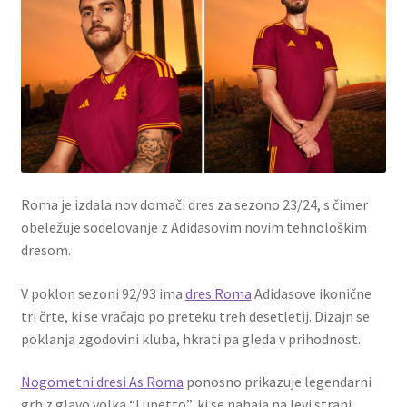
Roma je izdala nov domači dres za sezono 23/24, s čimer
obeležuje sodelovanje z Adidasovim novim tehnološkim
dresom.
V poklon sezoni 92/93 ima
dres Roma
Adidasove ikonične
tri črte, ki se vračajo po preteku treh desetletij. Dizajn se
poklanja zgodovini kluba, hkrati pa gleda v prihodnost.
Nogometni dresi As Roma
ponosno prikazuje legendarni
grb z glavo volka “Lupetto”, ki se nahaja na levi strani.