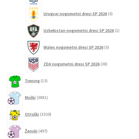
3
Urugvaj nogometni dresi SP 2026
3
izdelki
1
Uzbekistan nogometni dresi SP 2026
1
izdelek
3
Wales nogometni dresi SP 2026
3
izdelki
38
ZDA nogometni dresi SP 2026
38
izdelkov
13
Trening
13
izdelkov
3881
Moški
3881
izdelkov
3320
Otroški
3320
izdelkov
497
Ženski
497
izdelkov