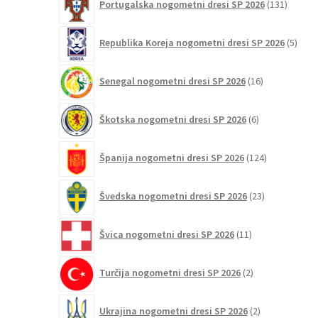
Portugalska nogometni dresi SP 2026
131
izdelko
5
Republika Koreja nogometni dresi SP 2026
5
izdel
16
Senegal nogometni dresi SP 2026
16
izdelkov
6
Škotska nogometni dresi SP 2026
6
izdelkov
124
Španija nogometni dresi SP 2026
124
izdelkov
23
Švedska nogometni dresi SP 2026
23
izdelkov
11
Švica nogometni dresi SP 2026
11
izdelkov
2
Turčija nogometni dresi SP 2026
2
izdelka
2
Ukrajina nogometni dresi SP 2026
2
izdelka