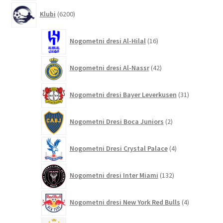
6200
Klubi
6200
izdelkov
16
Nogometni dresi Al-Hilal
16
izdelkov
42
Nogometni dresi Al-Nassr
42
izdelkov
31
Nogometni dresi Bayer Leverkusen
31
izdelkov
2
Nogometni Dresi Boca Juniors
2
izdelka
4
Nogometni Dresi Crystal Palace
4
izdelki
132
Nogometni dresi Inter Miami
132
izdelkov
4
Nogometni dresi New York Red Bulls
4
izdelki
9