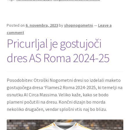
o
t
t
k
Posted on
6. novembra, 2023
by
shopnogometni
—
Leave a
comment
Pricurljal je gostujoči
dres AS Roma 2024-25
Posodobitev: Otroški Nogometni dresi so izdelali maketo
gostujočega dresa ‘Flames2 Roma 2024-2025, ki temelji na
osnutku Al Circa Massima. Veliko kaže, kako se bodo
plameni počutili na dresu. Končni dizajn bo morda
nekoliko drugačen, vendar splošni vtis naj bo blizu.