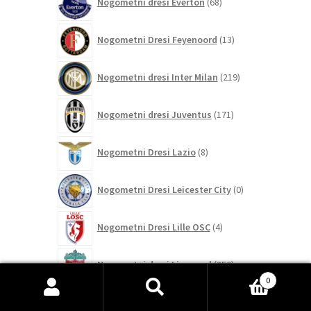
Nogometni dresi Everton
68
izdelkov
13
Nogometni Dresi Feyenoord
13
izdelkov
219
Nogometni dresi Inter Milan
219
izdelkov
171
Nogometni dresi Juventus
171
izdelkov
8
Nogometni Dresi Lazio
8
izdelkov
0
Nogometni Dresi Leicester City
0
izdelkov
4
Nogometni Dresi Lille OSC
4
izdelki
350
Nogometni dresi Liverpool
350
izdelkov
0
458
Išči:
Iskanje
Nogometni dresi Manchester City
458
izdelkov