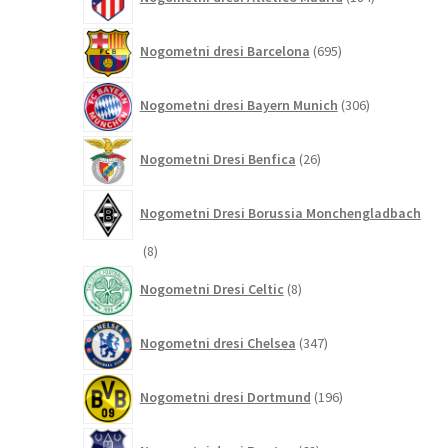
izdelkov
695
Nogometni dresi Barcelona
695
izdelkov
306
Nogometni dresi Bayern Munich
306
izdelkov
26
Nogometni Dresi Benfica
26
izdelkov
Nogometni Dresi Borussia Monchengladbach
8
8
izdelkov
8
Nogometni Dresi Celtic
8
izdelkov
347
Nogometni dresi Chelsea
347
izdelkov
196
Nogometni dresi Dortmund
196
izdelkov
68