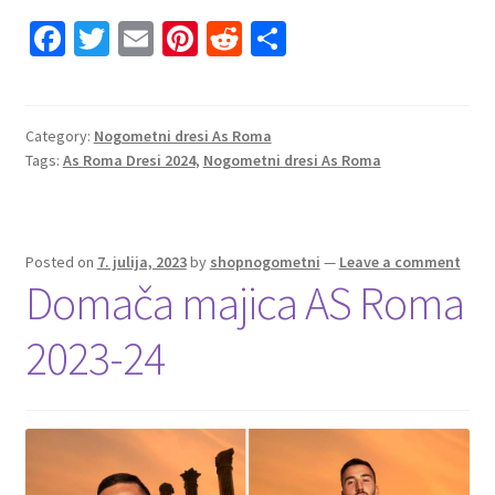
Fa
T
E
Pi
R
S
ce
wi
m
nt
e
h
b
tt
ai
er
d
ar
o
er
l
es
di
e
Category:
Nogometni dresi As Roma
Tags:
As Roma Dresi 2024
,
Nogometni dresi As Roma
o
t
t
k
Posted on
7. julija, 2023
by
shopnogometni
—
Leave a comment
Domača majica AS Roma
2023-24