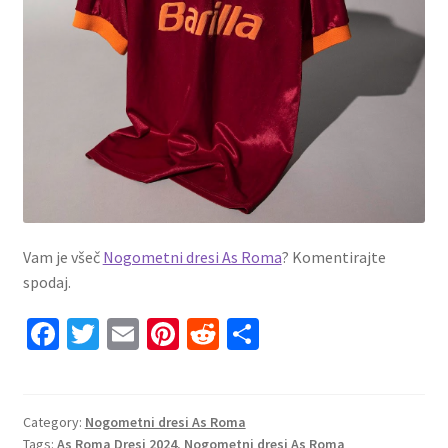
Vam je všeč
Nogometni dresi As Roma
? Komentirajte
spodaj.
Fa
T
E
Pi
R
S
ce
wi
m
nt
e
h
b
tt
ai
er
d
ar
o
er
l
es
di
e
Category:
Nogometni dresi As Roma
Tags:
As Roma Dresi 2024
,
Nogometni dresi As Roma