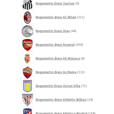
Nogometni Dresi Santos
9
izdelkov
211
Nogometni dresi AC Milan
211
izdelkov
44
Nogometni Dresi Ajax
44
izdelkov
350
Nogometni dresi Arsenal
350
izdelkov
8
Nogometni dresi AS Monaco
8
izdelkov
121
Nogometni dresi As Roma
121
izdelkov
71
Nogometni Dresi Aston Villa
71
izdelkov
24
Nogometni dresi Athletic Bilbao
24
izdelkov
184
Nogometni dresi Atletico Madrid
184