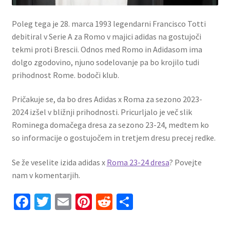
Poleg tega je 28. marca 1993 legendarni Francisco Totti
debitiral v Serie A za Romo v majici adidas na gostujoči
tekmi proti Brescii. Odnos med Romo in Adidasom ima
dolgo zgodovino, njuno sodelovanje pa bo krojilo tudi
prihodnost Rome. bodoči klub.
Pričakuje se, da bo dres Adidas x Roma za sezono 2023-
2024 izšel v bližnji prihodnosti. Pricurljalo je več slik
Rominega domačega dresa za sezono 23-24, medtem ko
so informacije o gostujočem in tretjem dresu precej redke.
Se že veselite izida adidas x
Roma 23-24 dresa
? Povejte
nam v komentarjih.
Fa
T
E
Pi
R
S
ce
wi
m
nt
e
h