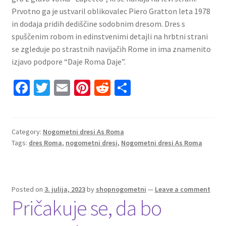
Prvotno ga je ustvaril oblikovalec Piero Gratton leta 1978
in dodaja pridih dediščine sodobnim dresom. Dres s
spuščenim robom in edinstvenimi detajli na hrbtni strani
se zgleduje po strastnih navijačih Rome in ima znamenito
izjavo podpore “Daje Roma Daje”.
Fa
T
E
Pi
R
S
ce
wi
m
nt
e
h
b
tt
ai
er
d
ar
o
er
l
es
di
e
Category:
Nogometni dresi As Roma
Tags:
dres Roma
,
nogometni dresi
,
Nogometni dresi As Roma
o
t
t
k
Posted on
3. julija, 2023
by
shopnogometni
—
Leave a comment
Pričakuje se, da bo