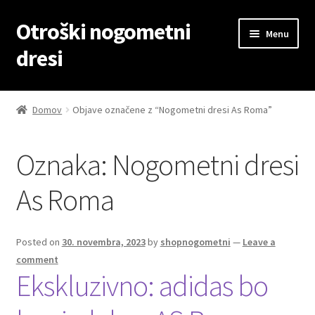
Otroški nogometni
Skip
Skip
Menu
to
to
dresi
navigation
content
Domov
Domov
Objave označene z “Nogometni dresi As Roma”
Blog
Oznaka:
Nogometni dresi
Kontaktiraj nas
As Roma
Košarica
Moj račun
Posted on
30. novembra, 2023
by
shopnogometni
—
Leave a
comment
Ekskluzivno: adidas bo
Trgovina
Zaključek nakupa