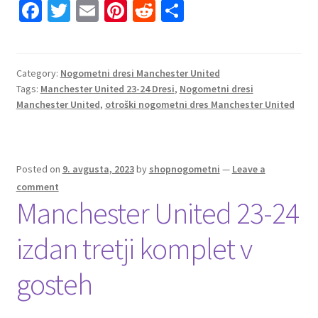
Fa
T
E
Pi
R
S
ce
wi
m
nt
e
h
b
tt
ai
er
d
ar
o
er
l
es
di
e
Category:
Nogometni dresi Manchester United
Tags:
Manchester United 23-24 Dresi
,
Nogometni dresi
o
t
t
Manchester United
,
otroški nogometni dres Manchester United
k
Posted on
9. avgusta, 2023
by
shopnogometni
—
Leave a
comment
Manchester United 23-24
izdan tretji komplet v
gosteh