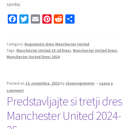
spodaj.
Fa
T
E
Pi
R
S
ce
wi
m
nt
e
h
b
tt
ai
er
d
ar
o
er
l
es
di
e
Category:
Nogometni dresi Manchester United
Tags:
Manchester United 23-24 Dresi
,
Manchester United Dresi
,
o
t
t
Manchester United Dresi 2024
k
Posted on
13. novembra, 2023
by
shopnogometni
—
Leave a
comment
Predstavljajte si tretji dres
Manchester United 2024-