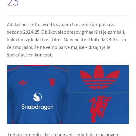
25
Adidas bo Trefoil vrnil v svojem tretjem kompletu za
sezono 2024-25. Oblikovalec dresov grhaer9 si je zamislil,
kako bo izgledal tretji dres Manchester Uniteda 24-25 – in
če smo jasni, še ne vemo barve majice – dizajn je le
špekulativen koncept.
Treba je omeniti, da te napovedi temeljijo le na novem