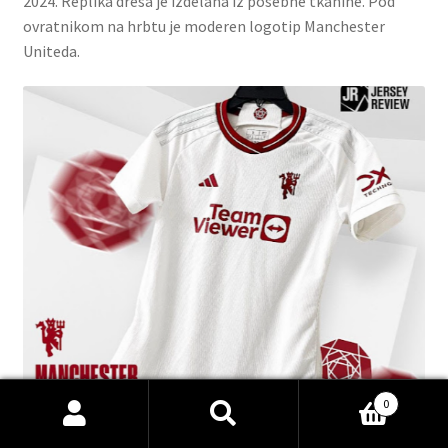
2024. Replika dresa je izdelana iz posebne tkanine. Pod
ovratnikom na hrbtu je moderen logotip Manchester
Uniteda.
0
Išči:
Iskanje