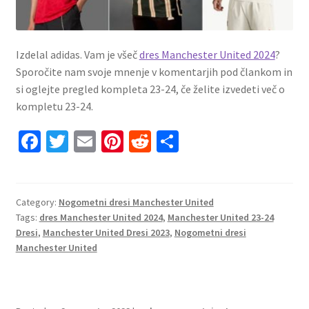
Izdelal adidas. Vam je všeč
dres Manchester United 2024
?
Sporočite nam svoje mnenje v komentarjih pod člankom in
si oglejte pregled kompleta 23-24, če želite izvedeti več o
kompletu 23-24.
Fa
T
E
Pi
R
S
ce
wi
m
nt
e
h
b
tt
ai
er
d
ar
o
er
l
es
di
e
Category:
Nogometni dresi Manchester United
Tags:
dres Manchester United 2024
,
Manchester United 23-24
o
t
t
Dresi
,
Manchester United Dresi 2023
,
Nogometni dresi
k
Manchester United