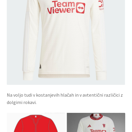
Na voljo tudi v kostanjevih hlačah in v avtentični različici z
dolgimi rokavi.