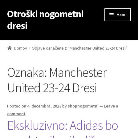
Otroški nogometni
Skip
Skip
Menu
to
to
dresi
navigation
content
Domov
Domov
Objave označene z “Manchester United 23-24 Dresi”
Blog
Oznaka:
Manchester
Kontaktiraj nas
United 23-24 Dresi
Košarica
Moj račun
Posted on
4. decembra, 2023
by
shopnogometni
—
Leave a
comment
Ekskluzivno: Adidas bo
Trgovina
Zaključek nakupa