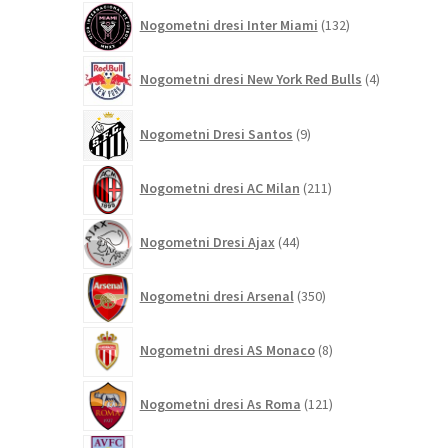
132
Nogometni dresi Inter Miami
132
izdelkov
4
Nogometni dresi New York Red Bulls
4
izdelki
9
Nogometni Dresi Santos
9
izdelkov
211
Nogometni dresi AC Milan
211
izdelkov
44
Nogometni Dresi Ajax
44
izdelkov
350
Nogometni dresi Arsenal
350
izdelkov
8
Nogometni dresi AS Monaco
8
izdelkov
121
Nogometni dresi As Roma
121
izdelkov
71