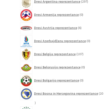
Dresi Argentina reprezentance
297
izdelkov
0
Dresi Armenija reprezentance
0
izdelkov
6
Dresi Avstrija reprezentance
6
izdelkov
0
Dresi Azerbajdžanu reprezentance
0
izdelkov
107
Dresi Belgija reprezentance
107
izdelkov
0
Dresi Belorusijo reprezentance
0
izdelkov
0
Dresi Bolgarijo reprezentance
0
izdelkov
Dresi Bosna in Hercegovina reprezentance
20
20
izdelkov
223