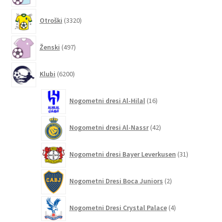
3320
Otroški
3320
izdelkov
497
Ženski
497
izdelkov
6200
Klubi
6200
izdelkov
16
Nogometni dresi Al-Hilal
16
izdelkov
42
Nogometni dresi Al-Nassr
42
izdelkov
31
Nogometni dresi Bayer Leverkusen
31
izdelkov
2
Nogometni Dresi Boca Juniors
2
izdelka
4
Nogometni Dresi Crystal Palace
4
izdelki