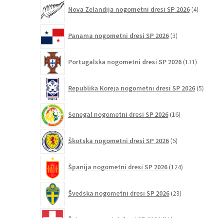
4
Nova Zelandija nogometni dresi SP 2026
4
izdelki
3
Panama nogometni dresi SP 2026
3
izdelki
131
Portugalska nogometni dresi SP 2026
131
izdelko
5
Republika Koreja nogometni dresi SP 2026
5
izdel
16
Senegal nogometni dresi SP 2026
16
izdelkov
6
Škotska nogometni dresi SP 2026
6
izdelkov
124
Španija nogometni dresi SP 2026
124
izdelkov
23
Švedska nogometni dresi SP 2026
23
izdelkov
11