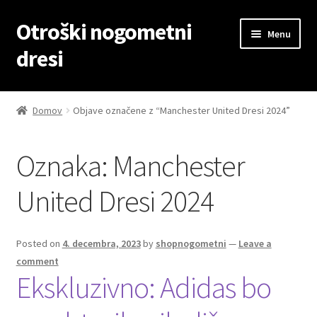
Otroški nogometni
Skip
Skip
Menu
to
to
dresi
navigation
content
Domov
Domov
Objave označene z “Manchester United Dresi 2024”
Blog
Oznaka:
Manchester
Kontaktiraj nas
United Dresi 2024
Košarica
Moj račun
Posted on
4. decembra, 2023
by
shopnogometni
—
Leave a
comment
Ekskluzivno: Adidas bo
Trgovina
Zaključek nakupa