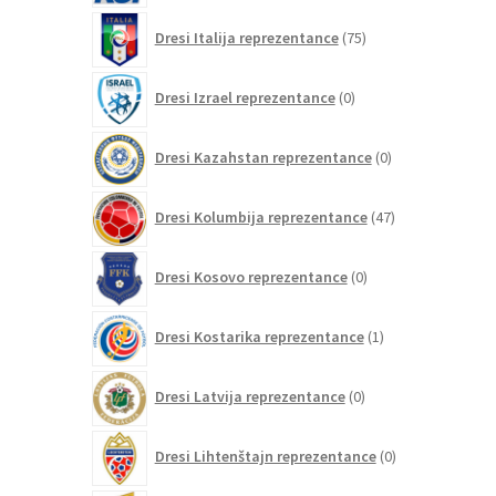
75
Dresi Italija reprezentance
75
izdelkov
0
Dresi Izrael reprezentance
0
izdelkov
0
Dresi Kazahstan reprezentance
0
izdelkov
47
Dresi Kolumbija reprezentance
47
izdelkov
0
Dresi Kosovo reprezentance
0
izdelkov
1
Dresi Kostarika reprezentance
1
izdelek
0
Dresi Latvija reprezentance
0
izdelkov
0
Dresi Lihtenštajn reprezentance
0
izdelkov