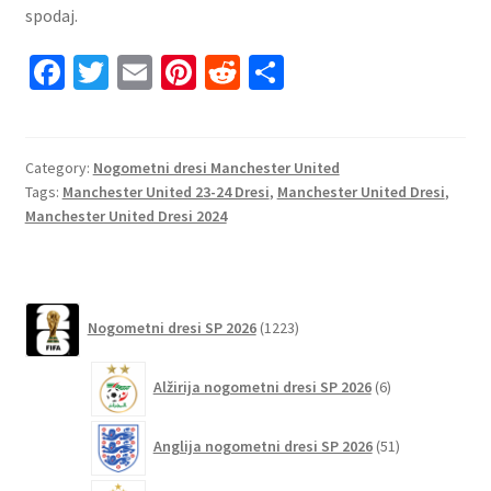
spodaj.
Fa
T
E
Pi
R
S
ce
wi
m
nt
e
h
b
tt
ai
er
d
ar
o
er
l
es
di
e
Category:
Nogometni dresi Manchester United
Tags:
Manchester United 23-24 Dresi
,
Manchester United Dresi
,
o
t
t
Manchester United Dresi 2024
k
1223
Nogometni dresi SP 2026
1223
izdelkov
6
Alžirija nogometni dresi SP 2026
6
izdelkov
51
Anglija nogometni dresi SP 2026
51
izdelkov
120