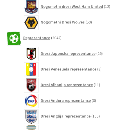
12
Nogometni dresi West Ham United
12
izdelkov
59
Nogometni Dresi Wolves
59
izdelkov
2042
Reprezentance
2042
izdelkov
26
Dresi Japonska reprezentance
26
izdelkov
3
Dresi Venezuela reprezentance
3
izdelki
11
Dresi Albanija reprezentance
11
izdelkov
0
Dresi Andora reprezentance
0
izdelkov
155
Dresi Anglija reprezentance
155
izdelkov
297