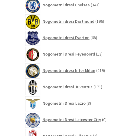
347
Nogometni dresi Chelsea
347
izdelkov
196
Nogometni dresi Dortmund
196
izdelkov
68
Nogometni dresi Everton
68
izdelkov
13
Nogometni Dresi Feyenoord
13
izdelkov
219
Nogometni dresi Inter Milan
219
izdelkov
171
Nogometni dresi Juventus
171
izdelkov
8
Nogometni Dresi Lazio
8
izdelkov
0
Nogometni Dresi Leicester City
0
izdelkov
4