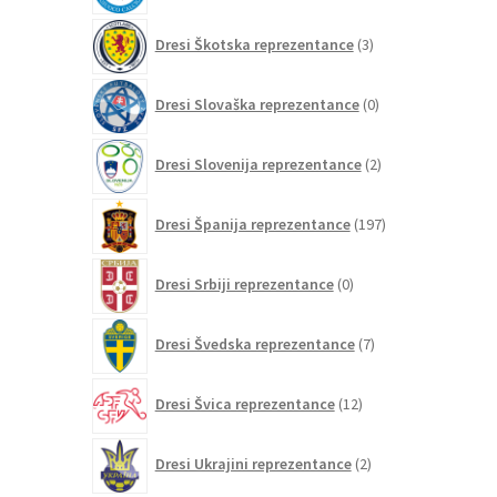
3
Dresi Škotska reprezentance
3
izdelki
0
Dresi Slovaška reprezentance
0
izdelkov
2
Dresi Slovenija reprezentance
2
izdelka
197
Dresi Španija reprezentance
197
izdelkov
0
Dresi Srbiji reprezentance
0
izdelkov
7
Dresi Švedska reprezentance
7
izdelkov
12
Dresi Švica reprezentance
12
izdelkov
2
Dresi Ukrajini reprezentance
2
izdelka