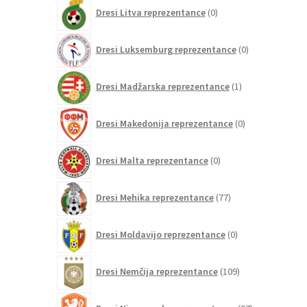
0
Dresi Litva reprezentance
0
izdelkov
0
Dresi Luksemburg reprezentance
0
izdelkov
1
Dresi Madžarska reprezentance
1
izdelek
0
Dresi Makedonija reprezentance
0
izdelkov
0
Dresi Malta reprezentance
0
izdelkov
77
Dresi Mehika reprezentance
77
izdelkov
0
Dresi Moldavijo reprezentance
0
izdelkov
109
Dresi Nemčija reprezentance
109
izdelkov
97