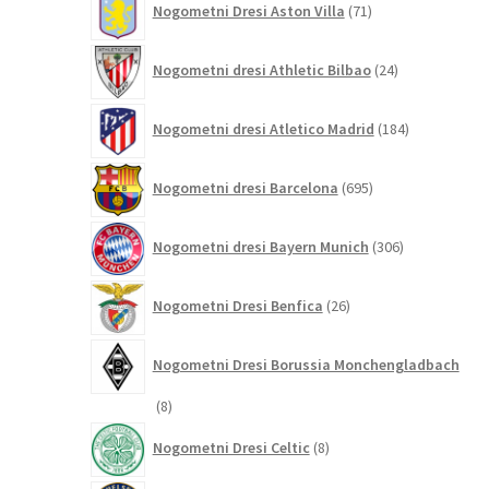
Nogometni Dresi Aston Villa
71
izdelkov
24
Nogometni dresi Athletic Bilbao
24
izdelkov
184
Nogometni dresi Atletico Madrid
184
izdelkov
695
Nogometni dresi Barcelona
695
izdelkov
306
Nogometni dresi Bayern Munich
306
izdelkov
26
Nogometni Dresi Benfica
26
izdelkov
Nogometni Dresi Borussia Monchengladbach
8
8
izdelkov
8
Nogometni Dresi Celtic
8
izdelkov