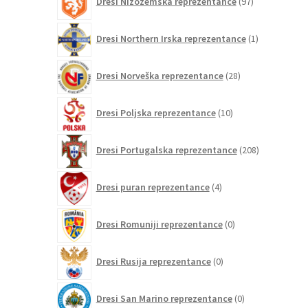
Dresi Nizozemska reprezentance
97
izdelkov
1
Dresi Northern Irska reprezentance
1
izdelek
28
Dresi Norveška reprezentance
28
izdelkov
10
Dresi Poljska reprezentance
10
izdelkov
208
Dresi Portugalska reprezentance
208
izdelkov
4
Dresi puran reprezentance
4
izdelki
0
Dresi Romuniji reprezentance
0
izdelkov
0
Dresi Rusija reprezentance
0
izdelkov
0
Dresi San Marino reprezentance
0
izdelkov