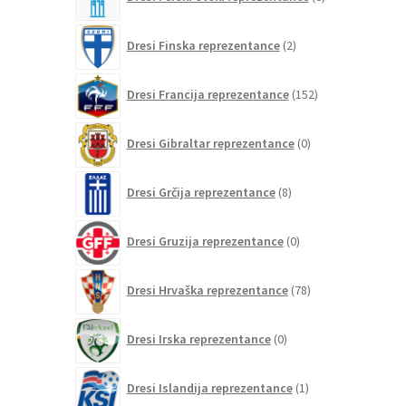
izdelkov
2
Dresi Finska reprezentance
2
izdelka
152
Dresi Francija reprezentance
152
izdelkov
0
Dresi Gibraltar reprezentance
0
izdelkov
8
Dresi Grčija reprezentance
8
izdelkov
0
Dresi Gruzija reprezentance
0
izdelkov
78
Dresi Hrvaška reprezentance
78
izdelkov
0
Dresi Irska reprezentance
0
izdelkov
1
Dresi Islandija reprezentance
1
izdelek