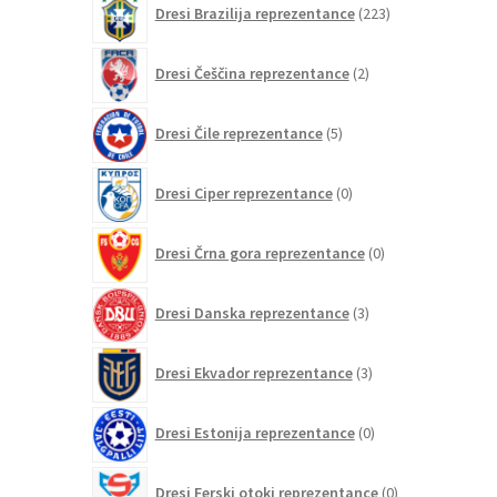
Dresi Brazilija reprezentance
223
izdelkov
2
Dresi Češčina reprezentance
2
izdelka
5
Dresi Čile reprezentance
5
izdelkov
0
Dresi Ciper reprezentance
0
izdelkov
0
Dresi Črna gora reprezentance
0
izdelkov
3
Dresi Danska reprezentance
3
izdelki
3
Dresi Ekvador reprezentance
3
izdelki
0
Dresi Estonija reprezentance
0
izdelkov
0
Dresi Ferski otoki reprezentance
0