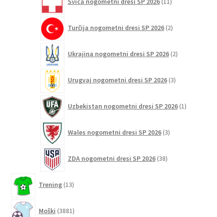
Švica nogometni dresi SP 2026
11
izdelkov
2
Turčija nogometni dresi SP 2026
2
izdelka
2
Ukrajina nogometni dresi SP 2026
2
izdelka
3
Urugvaj nogometni dresi SP 2026
3
izdelki
1
Uzbekistan nogometni dresi SP 2026
1
izdelek
3
Wales nogometni dresi SP 2026
3
izdelki
38
ZDA nogometni dresi SP 2026
38
izdelkov
13
Trening
13
izdelkov
3881
Moški
3881
izdelkov