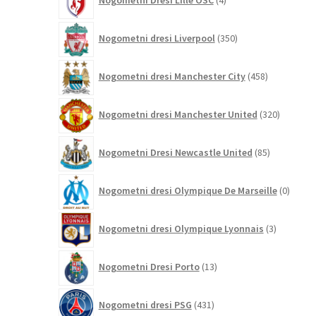
Nogometni Dresi Lille OSC
4
izdelki
350
Nogometni dresi Liverpool
350
izdelkov
458
Nogometni dresi Manchester City
458
izdelkov
320
Nogometni dresi Manchester United
320
izdelkov
85
Nogometni Dresi Newcastle United
85
izdelkov
0
Nogometni dresi Olympique De Marseille
0
izdelk
3
Nogometni dresi Olympique Lyonnais
3
izdelki
13
Nogometni Dresi Porto
13
izdelkov
431
Nogometni dresi PSG
431
izdelkov