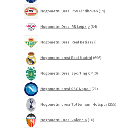
19
Nogometni Dresi PSV Eindhoven
19
izdelkov
84
Nogometni Dresi RB Leipzig
84
izdelkov
27
Nogometni Dresi Real Betis
27
izdelkov
696
Nogometni dresi Real Madrid
696
izdelkov
0
Nogometni Dresi Sporting CP
0
izdelkov
21
Nogometni dresi SSC Napoli
21
izdelkov
255
Nogometni dresi Tottenham Hotspur
255
izdelko
10
Nogometni Dresi Valencia
10
izdelkov