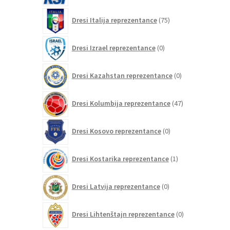
75
Dresi Italija reprezentance
75
izdelkov
0
Dresi Izrael reprezentance
0
izdelkov
0
Dresi Kazahstan reprezentance
0
izdelkov
47
Dresi Kolumbija reprezentance
47
izdelkov
0
Dresi Kosovo reprezentance
0
izdelkov
1
Dresi Kostarika reprezentance
1
izdelek
0
Dresi Latvija reprezentance
0
izdelkov
0
Dresi Lihtenštajn reprezentance
0
izdelkov