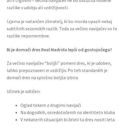
ali v trgovini – večina navijačev ne bo občutila nobene
razlike v udobju ali vzdržljivosti.
Izjema je natančen zbiratelj, ki bo morda opazil nekaj
subtilnih sezonskih razlik. Toda za večino navijačev so te
razlike nepomembne.
Bi je domači dres Real Madrida lepši od gostujočega?
Za večino navijačev “boljši” pomeni dres, ki je udoben,
lahko prepoznaven in vzdržljiv. Po teh standardih je
domači dres na splošno boljša izbira.
Učinek je odličen:
Ogled tekem z drugimi navijači
Na dogodkih, osredotočenih na identiteto kluba
V nekaterih situacijah bi želeli ta dres nositi leta.