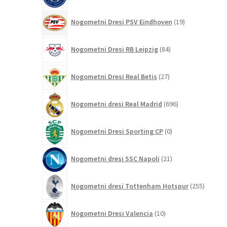
19
Nogometni Dresi PSV Eindhoven
19
izdelkov
84
Nogometni Dresi RB Leipzig
84
izdelkov
27
Nogometni Dresi Real Betis
27
izdelkov
696
Nogometni dresi Real Madrid
696
izdelkov
0
Nogometni Dresi Sporting CP
0
izdelkov
21
Nogometni dresi SSC Napoli
21
izdelkov
255
Nogometni dresi Tottenham Hotspur
255
izdelko
10
Nogometni Dresi Valencia
10
izdelkov