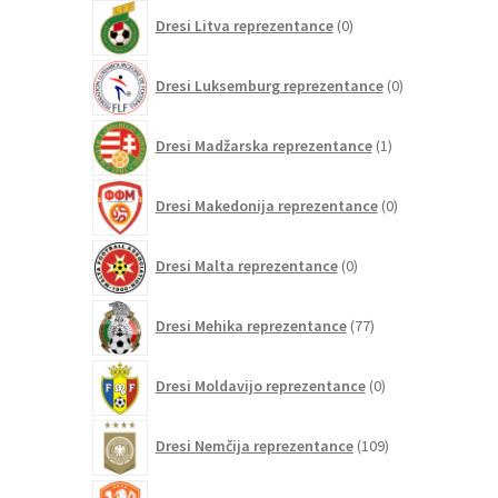
0
Dresi Litva reprezentance
0
izdelkov
0
Dresi Luksemburg reprezentance
0
izdelkov
1
Dresi Madžarska reprezentance
1
izdelek
0
Dresi Makedonija reprezentance
0
izdelkov
0
Dresi Malta reprezentance
0
izdelkov
77
Dresi Mehika reprezentance
77
izdelkov
0
Dresi Moldavijo reprezentance
0
izdelkov
109
Dresi Nemčija reprezentance
109
izdelkov
97