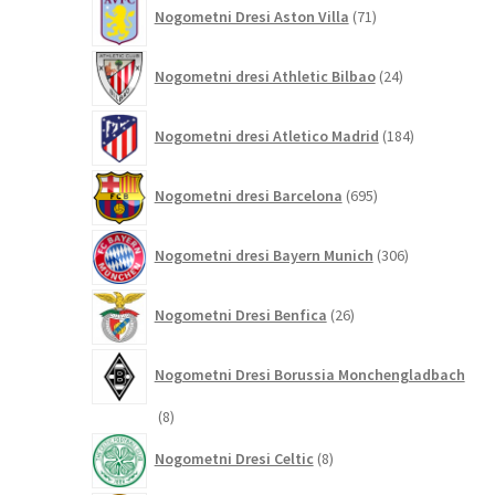
71
Nogometni Dresi Aston Villa
71
izdelkov
24
Nogometni dresi Athletic Bilbao
24
izdelkov
184
Nogometni dresi Atletico Madrid
184
izdelkov
695
Nogometni dresi Barcelona
695
izdelkov
306
Nogometni dresi Bayern Munich
306
izdelkov
26
Nogometni Dresi Benfica
26
izdelkov
Nogometni Dresi Borussia Monchengladbach
8
8
izdelkov
8
Nogometni Dresi Celtic
8
izdelkov