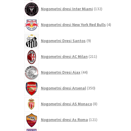
132
Nogometni dresi Inter Miami
132
izdelkov
4
Nogometni dresi New York Red Bulls
4
izdelki
9
Nogometni Dresi Santos
9
izdelkov
211
Nogometni dresi AC Milan
211
izdelkov
44
Nogometni Dresi Ajax
44
izdelkov
350
Nogometni dresi Arsenal
350
izdelkov
8
Nogometni dresi AS Monaco
8
izdelkov
121
Nogometni dresi As Roma
121
izdelkov