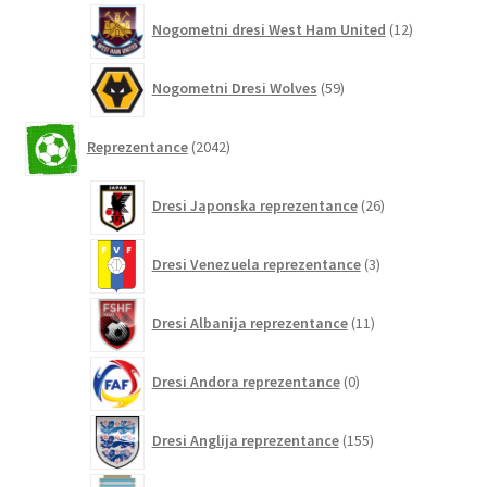
12
Nogometni dresi West Ham United
12
izdelkov
59
Nogometni Dresi Wolves
59
izdelkov
2042
Reprezentance
2042
izdelkov
26
Dresi Japonska reprezentance
26
izdelkov
3
Dresi Venezuela reprezentance
3
izdelki
11
Dresi Albanija reprezentance
11
izdelkov
0
Dresi Andora reprezentance
0
izdelkov
155
Dresi Anglija reprezentance
155
izdelkov
297