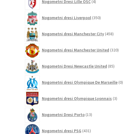
Nogometni Dresi Lille OSC
4
izdelki
350
Nogometni dresi Liverpool
350
izdelkov
458
Nogometni dresi Manchester City
458
izdelkov
320
Nogometni dresi Manchester United
320
izdelkov
85
Nogometni Dresi Newcastle United
85
izdelkov
0
Nogometni dresi Olympique De Marseille
0
izdelk
3
Nogometni dresi Olympique Lyonnais
3
izdelki
13
Nogometni Dresi Porto
13
izdelkov
431
Nogometni dresi PSG
431
izdelkov