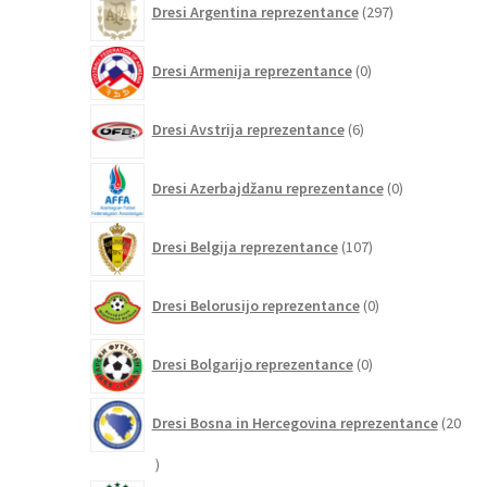
Dresi Argentina reprezentance
297
izdelkov
0
Dresi Armenija reprezentance
0
izdelkov
6
Dresi Avstrija reprezentance
6
izdelkov
0
Dresi Azerbajdžanu reprezentance
0
izdelkov
107
Dresi Belgija reprezentance
107
izdelkov
0
Dresi Belorusijo reprezentance
0
izdelkov
0
Dresi Bolgarijo reprezentance
0
izdelkov
Dresi Bosna in Hercegovina reprezentance
20
20
izdelkov