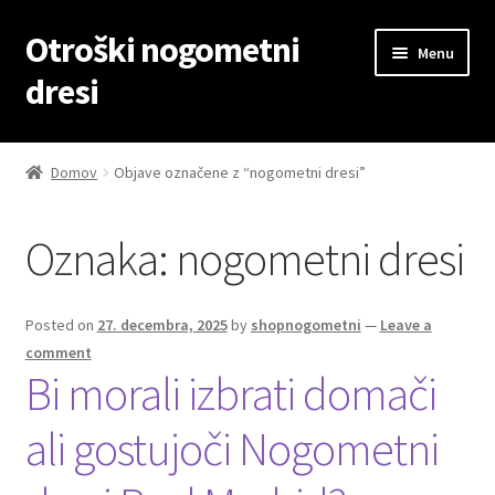
Otroški nogometni
Skip
Skip
Menu
to
to
dresi
navigation
content
Domov
Domov
Objave označene z “nogometni dresi”
Blog
Oznaka:
nogometni dresi
Kontaktiraj nas
Košarica
Posted on
27. decembra, 2025
by
shopnogometni
—
Leave a
comment
Moj račun
Bi morali izbrati domači
ali gostujoči Nogometni
Trgovina
Zaključek nakupa