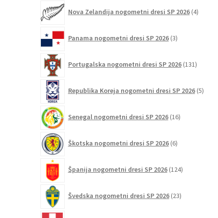
4
Nova Zelandija nogometni dresi SP 2026
4
izdelki
3
Panama nogometni dresi SP 2026
3
izdelki
131
Portugalska nogometni dresi SP 2026
131
izdelko
5
Republika Koreja nogometni dresi SP 2026
5
izdel
16
Senegal nogometni dresi SP 2026
16
izdelkov
6
Škotska nogometni dresi SP 2026
6
izdelkov
124
Španija nogometni dresi SP 2026
124
izdelkov
23
Švedska nogometni dresi SP 2026
23
izdelkov
11