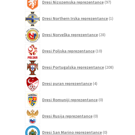
Dresi Nizozemska reprezentance
97
izdelkov
1
Dresi Northern Irska reprezentance
1
izdelek
28
Dresi Norveška reprezentance
28
izdelkov
10
Dresi Poljska reprezentance
10
izdelkov
208
Dresi Portugalska reprezentance
208
izdelkov
4
Dresi puran reprezentance
4
izdelki
0
Dresi Romuniji reprezentance
0
izdelkov
0
Dresi Rusija reprezentance
0
izdelkov
0
Dresi San Marino reprezentance
0
izdelkov