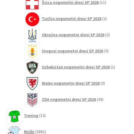
Švica nogometni dresi SP 2026
11
izdelkov
2
Turčija nogometni dresi SP 2026
2
izdelka
2
Ukrajina nogometni dresi SP 2026
2
izdelka
3
Urugvaj nogometni dresi SP 2026
3
izdelki
1
Uzbekistan nogometni dresi SP 2026
1
izdelek
3
Wales nogometni dresi SP 2026
3
izdelki
38
ZDA nogometni dresi SP 2026
38
izdelkov
13
Trening
13
izdelkov
3881
Moški
3881