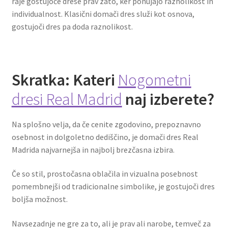
raje gostujoče drese prav zato, ker ponujajo raznolikost in
individualnost. Klasični domači dres služi kot osnova,
gostujoči dres pa doda raznolikost.
Skratka: Kateri
Nogometni
dresi Real Madrid
naj izberete?
Na splošno velja, da če cenite zgodovino, prepoznavno
osebnost in dolgoletno dediščino, je domači dres Real
Madrida najvarnejša in najbolj brezčasna izbira.
Če so stil, prostočasna oblačila in vizualna posebnost
pomembnejši od tradicionalne simbolike, je gostujoči dres
boljša možnost.
Navsezadnje ne gre za to, ali je prav ali narobe, temveč za