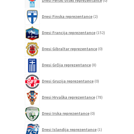
Dresi Ferski otoki reprezentance
0
izdelkov
2
Dresi Finska reprezentance
2
izdelka
152
Dresi Francija reprezentance
152
izdelkov
0
Dresi Gibraltar reprezentance
0
izdelkov
8
Dresi Grčija reprezentance
8
izdelkov
0
Dresi Gruzija reprezentance
0
izdelkov
78
Dresi Hrvaška reprezentance
78
izdelkov
0
Dresi Irska reprezentance
0
izdelkov
1
Dresi Islandija reprezentance
1
izdelek