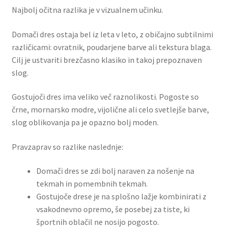
Najbolj očitna razlika je v vizualnem učinku.
Domači dres ostaja bel iz leta v leto, z običajno subtilnimi
različicami: ovratnik, poudarjene barve ali tekstura blaga.
Cilj je ustvariti brezčasno klasiko in takoj prepoznaven
slog.
Gostujoči dres ima veliko več raznolikosti. Pogoste so
črne, mornarsko modre, vijolične ali celo svetlejše barve,
slog oblikovanja pa je opazno bolj moden.
Pravzaprav so razlike naslednje:
Domači dres se zdi bolj naraven za nošenje na
tekmah in pomembnih tekmah.
Gostujoče drese je na splošno lažje kombinirati z
vsakodnevno opremo, še posebej za tiste, ki
športnih oblačil ne nosijo pogosto.