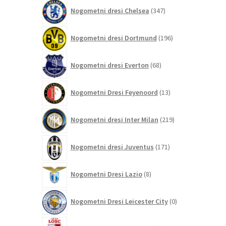
347
Nogometni dresi Chelsea
347
izdelkov
196
Nogometni dresi Dortmund
196
izdelkov
68
Nogometni dresi Everton
68
izdelkov
13
Nogometni Dresi Feyenoord
13
izdelkov
219
Nogometni dresi Inter Milan
219
izdelkov
171
Nogometni dresi Juventus
171
izdelkov
8
Nogometni Dresi Lazio
8
izdelkov
0
Nogometni Dresi Leicester City
0
izdelkov
4