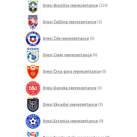
223
Dresi Brazilija reprezentance
223
izdelkov
2
Dresi Češčina reprezentance
2
izdelka
5
Dresi Čile reprezentance
5
izdelkov
0
Dresi Ciper reprezentance
0
izdelkov
0
Dresi Črna gora reprezentance
0
izdelkov
3
Dresi Danska reprezentance
3
izdelki
3
Dresi Ekvador reprezentance
3
izdelki
0
Dresi Estonija reprezentance
0
izdelkov
0