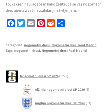
to, kakšen navijač ste in kako želite, da se vaš nogometni
dres ujema z vašim vsakdanjim življenjem.
Fa
T
E
Pi
R
S
ce
wi
m
nt
e
h
b
tt
ai
er
d
ar
o
er
l
es
di
e
Categories:
nogometni dresi
,
Nogometni dresi Real Madrid
Tags:
nogometni dresi
,
Nogometni dresi Real Madrid
o
t
t
k
1223
Nogometni dresi SP 2026
1223
izdelkov
6
Alžirija nogometni dresi SP 2026
6
izdelkov
51
Anglija nogometni dresi SP 2026
51
izdelkov