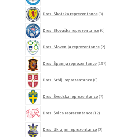
3
Dresi Škotska reprezentance
3
izdelki
0
Dresi Slovaška reprezentance
0
izdelkov
2
Dresi Slovenija reprezentance
2
izdelka
197
Dresi Španija reprezentance
197
izdelkov
0
Dresi Srbiji reprezentance
0
izdelkov
7
Dresi Švedska reprezentance
7
izdelkov
12
Dresi Švica reprezentance
12
izdelkov
2
Dresi Ukrajini reprezentance
2
izdelka