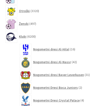
izdelkov
3320
Otroški
3320
izdelkov
497
Ženski
497
izdelkov
6200
Klubi
6200
izdelkov
16
Nogometni dresi Al-Hilal
16
izdelkov
42
Nogometni dresi Al-Nassr
42
izdelkov
31
Nogometni dresi Bayer Leverkusen
31
izdelkov
2
Nogometni Dresi Boca Juniors
2
izdelka
4
Nogometni Dresi Crystal Palace
4
izdelki