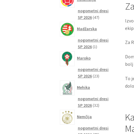
Za
nogometni dresi
47
SP 2026
47
Izvo
izdelkov
ekip
Madžarska
nogometni dresi
Za R
1
SP 2026
1
izdelek
Doma
Maroko
bolj
nogometni dresi
23
SP 2026
23
To j
izdelkov
dolo
Mehika
nogometni dresi
32
SP 2026
32
izdelkov
Ka
Nemčija
Ma
nogometni dresi