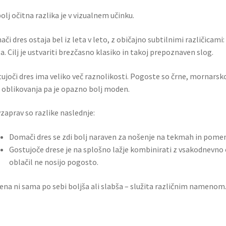
olj očitna razlika je v vizualnem učinku.
či dres ostaja bel iz leta v leto, z običajno subtilnimi različicami
a. Cilj je ustvariti brezčasno klasiko in takoj prepoznaven slog.
ujoči dres ima veliko več raznolikosti. Pogoste so črne, mornarsko 
 oblikovanja pa je opazno bolj moden.
zaprav so razlike naslednje:
Domači dres se zdi bolj naraven za nošenje na tekmah in pom
Gostujoče drese je na splošno lažje kombinirati z vsakodnevno 
oblačil ne nosijo pogosto.
na ni sama po sebi boljša ali slabša – služita različnim namenom