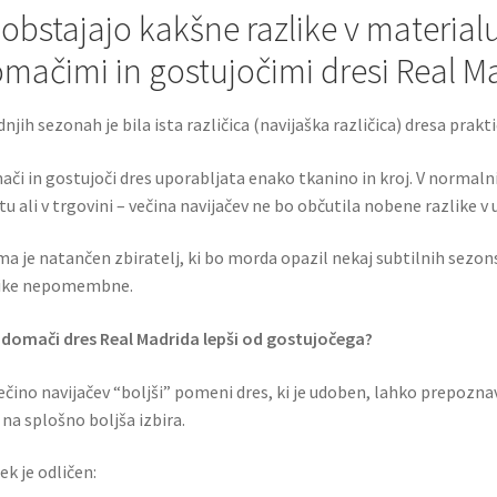
 obstajajo kakšne razlike v material
mačimi in gostujočimi dresi Real M
dnjih sezonah je bila ista različica (navijaška različica) dresa prakt
či in gostujoči dres uporabljata enako tkanino in kroj. V normalni
u ali v trgovini – večina navijačev ne bo občutila nobene razlike v u
ma je natančen zbiratelj, ki bo morda opazil nekaj subtilnih sezons
like nepomembne.
e domači dres Real Madrida lepši od gostujočega?
ečino navijačev “boljši” pomeni dres, ki je udoben, lahko prepoznav
 na splošno boljša izbira.
ek je odličen: