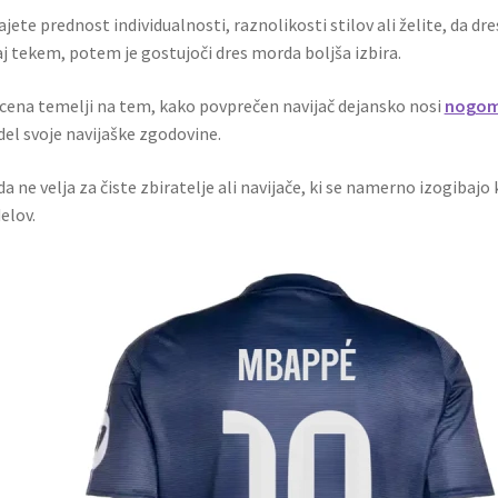
ajete prednost individualnosti, raznolikosti stilov ali želite, da d
j tekem, potem je gostujoči dres morda boljša izbira.
cena temelji na tem, kako povprečen navijač dejansko nosi
nogome
del svoje navijaške zgodovine.
a ne velja za čiste zbiratelje ali navijače, ki se namerno izogibaj
elov.