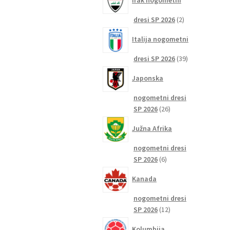
Irak nogometni
2
dresi SP 2026
2
izdelka
Italija nogometni
39
dresi SP 2026
39
izdelkov
Japonska
nogometni dresi
26
SP 2026
26
izdelkov
Južna Afrika
nogometni dresi
6
SP 2026
6
izdelkov
Kanada
nogometni dresi
12
SP 2026
12
izdelkov
Kolumbija