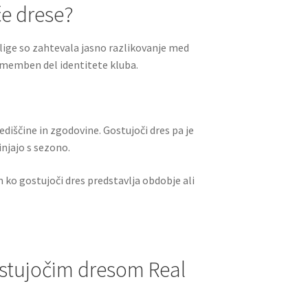
če drese?
a lige so zahtevala jasno razlikovanje med
pomemben del identitete kluba.
ediščine in zgodovine. Gostujoči dres pa je
injajo s sezono.
 ko gostujoči dres predstavlja obdobje ali
stujočim dresom Real