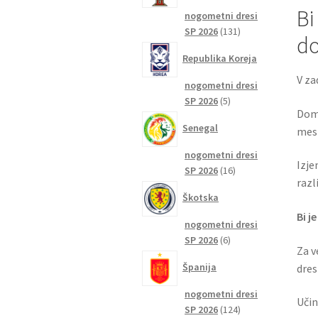
Bi
nogometni dresi
131
SP 2026
131
do
izdelkov
Republika Koreja
V za
nogometni dresi
5
SP 2026
5
Doma
izdelkov
Senegal
mest
nogometni dresi
Izje
16
SP 2026
16
raz
izdelkov
Škotska
Bi j
nogometni dresi
6
SP 2026
6
Za v
izdelkov
Španija
dres
nogometni dresi
Učin
124
SP 2026
124