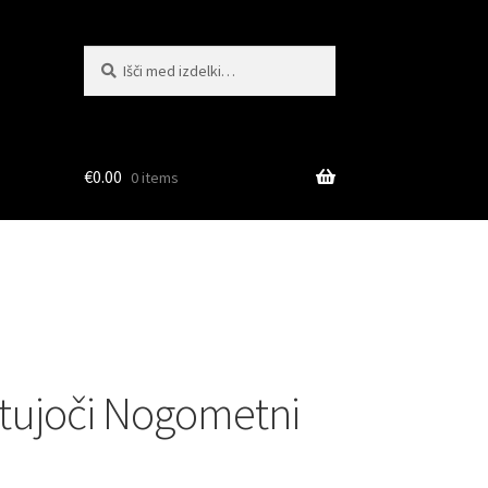
Išči:
Iskanje
€
0.00
0 items
ostujoči Nogometni