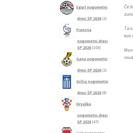
izdelkov
Če d
Egipt nogometni
zuna
2
dresi SP 2026
2
izdelka
Ta o
Francija
kot 
nogometni dresi
103
SP 2026
103
Mord
izdelki
mod
Gana nogometni
2
dresi SP 2026
2
izdelka
Grčija nogometni
8
dresi SP 2026
8
izdelkov
Hrvaška
nogometni dresi
47
SP 2026
47
izdelkov