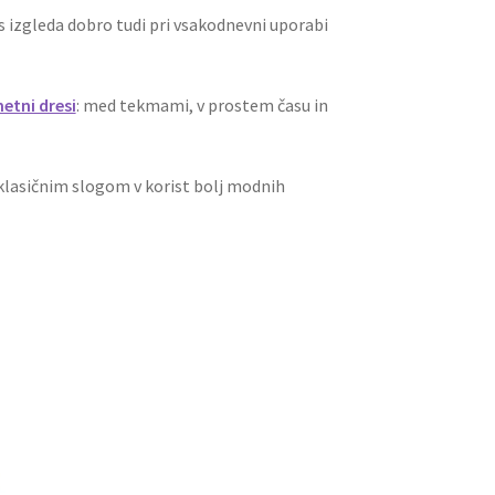
res izgleda dobro tudi pri vsakodnevni uporabi
tni dresi
: med tekmami, v prostem času in
o klasičnim slogom v korist bolj modnih