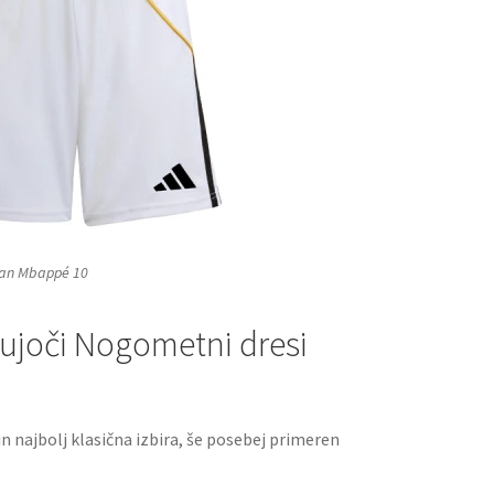
lian Mbappé 10
stujoči Nogometni dresi
n najbolj klasična izbira, še posebej primeren