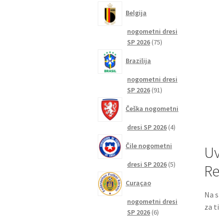
izdelkov
Belgija
nogometni dresi
75
SP 2026
75
izdelkov
Brazilija
nogometni dresi
91
SP 2026
91
izdelkov
Češka nogometni
4
dresi SP 2026
4
izdelki
Čile nogometni
Uv
5
dresi SP 2026
5
Re
izdelkov
Curaçao
Na s
nogometni dresi
za t
6
SP 2026
6