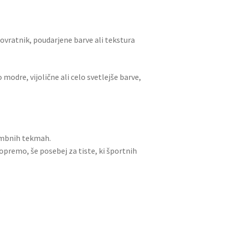
: ovratnik, poudarjene barve ali tekstura
modre, vijolične ali celo svetlejše barve,
embnih tekmah.
opremo, še posebej za tiste, ki športnih
.