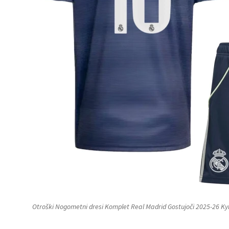
Otroški Nogometni dresi Komplet Real Madrid Gostujoči 2025-26 K