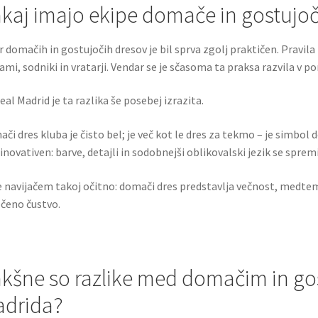
kaj imajo ekipe domače in gostujo
r domačih in gostujočih dresov je bil sprva zgolj praktičen. Pravil
ami, sodniki in vratarji. Vendar se je sčasoma ta praksa razvila v 
eal Madrid je ta razlika še posebej izrazita.
či dres kluba je čisto bel; je več kot le dres za tekmo – je simbol d
 inovativen: barve, detajli in sodobnejši oblikovalski jezik se sprem
e navijačem takoj očitno: domači dres predstavlja večnost, medtem
čeno čustvo.
kšne so razlike med domačim in go
drida?