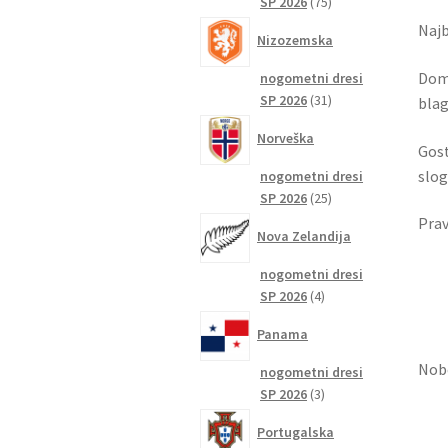
75
SP 2026
75
izdelkov
Najb
Nizozemska
Doma
nogometni dresi
31
SP 2026
31
blag
izdelkov
Norveška
Gost
slog
nogometni dresi
25
SP 2026
25
izdelkov
Prav
Nova Zelandija
nogometni dresi
4
SP 2026
4
izdelki
Panama
Nobe
nogometni dresi
3
SP 2026
3
izdelki
Portugalska