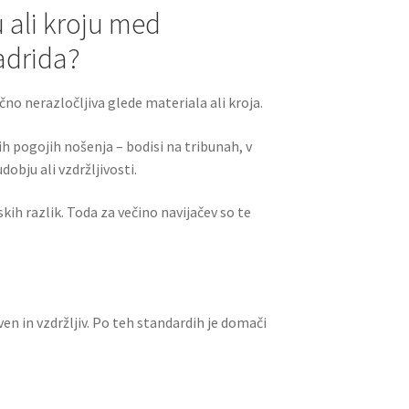
u ali kroju med
adrida?
ično nerazločljiva glede materiala ali kroja.
h pogojih nošenja – bodisi na tribunah, v
dobju ali vzdržljivosti.
kih razlik. Toda za večino navijačev so te
en in vzdržljiv. Po teh standardih je domači