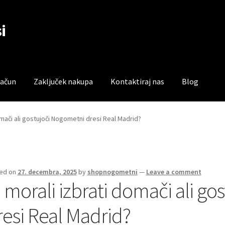
i
račun
Zaključek nakupa
Kontaktiraj nas
Blog
čun
Trgovina
Zaključek nakupa
omači ali gostujoči Nogometni dresi Real Madrid?
ed on
27. decembra, 2025
by
shopnogometni
—
Leave a comment
i morali izbrati domači ali g
resi Real Madrid?