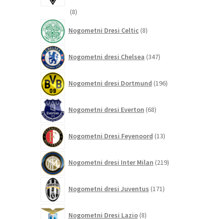
8
8
izdelkov
8
Nogometni Dresi Celtic
8
izdelkov
347
Nogometni dresi Chelsea
347
izdelkov
196
Nogometni dresi Dortmund
196
izdelkov
68
Nogometni dresi Everton
68
izdelkov
13
Nogometni Dresi Feyenoord
13
izdelkov
219
Nogometni dresi Inter Milan
219
izdelkov
171
Nogometni dresi Juventus
171
izdelkov
8
Nogometni Dresi Lazio
8