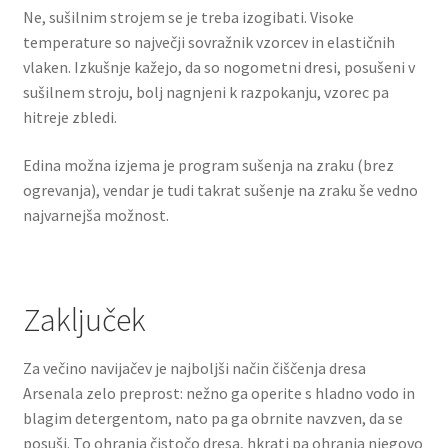
Ne, sušilnim strojem se je treba izogibati. Visoke
temperature so največji sovražnik vzorcev in elastičnih
vlaken. Izkušnje kažejo, da so nogometni dresi, posušeni v
sušilnem stroju, bolj nagnjeni k razpokanju, vzorec pa
hitreje zbledi.
Edina možna izjema je program sušenja na zraku (brez
ogrevanja), vendar je tudi takrat sušenje na zraku še vedno
najvarnejša možnost.
Zaključek
Za večino navijačev je najboljši način čiščenja dresa
Arsenala zelo preprost: nežno ga operite s hladno vodo in
blagim detergentom, nato pa ga obrnite navzven, da se
posuši. To ohranja čistočo dresa, hkrati pa ohranja njegovo