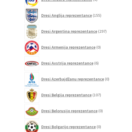
izdelkov
155
Dresi Anglija reprezentance
155
izdelkov
297
Dresi Argentina reprezentance
297
izdelkov
0
Dresi Armenija reprezentance
0
izdelkov
6
Dresi Avstrija reprezentance
6
izdelkov
0
Dresi Azerbajdžanu reprezentance
0
izdelkov
107
Dresi Belgija reprezentance
107
izdelkov
0
Dresi Belorusijo reprezentance
0
izdelkov
0
Dresi Bolgarijo reprezentance
0
izdelkov