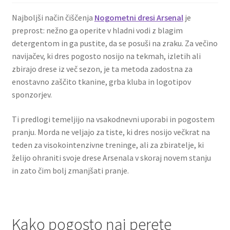
Najboljši način čiščenja
Nogometni dresi Arsenal
je
preprost: nežno ga operite v hladni vodi z blagim
detergentom in ga pustite, da se posuši na zraku. Za večino
navijačev, ki dres pogosto nosijo na tekmah, izletih ali
zbirajo drese iz več sezon, je ta metoda zadostna za
enostavno zaščito tkanine, grba kluba in logotipov
sponzorjev.
Ti predlogi temeljijo na vsakodnevni uporabi in pogostem
pranju. Morda ne veljajo za tiste, ki dres nosijo večkrat na
teden za visokointenzivne treninge, ali za zbiratelje, ki
želijo ohraniti svoje drese Arsenala v skoraj novem stanju
in zato čim bolj zmanjšati pranje.
Kako pogosto naj perete