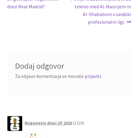
prispevka
dresi Real Madrid?
tekmo med Al-Nassrjem in
Al-Shababom v savdski
profesionalni ligi
Dodaj odgovor
Za objavo komentarja se morate
prijaviti
.
1223
Nogometni dresi SP 2026
1223
izdelkov
6