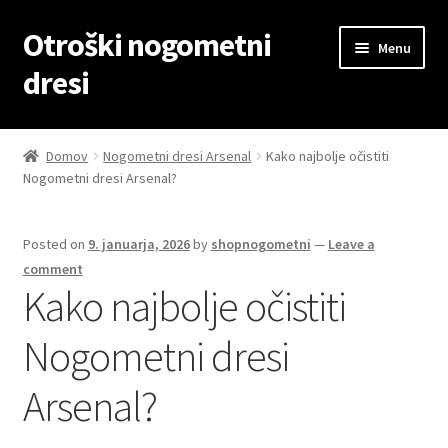
Otroški nogometni
Skip
Skip
Menu
to
to
dresi
navigation
content
Domov
Domov
Nogometni dresi Arsenal
Kako najbolje očistiti
Nogometni dresi Arsenal?
Blog
Kontaktiraj nas
Posted on
9. januarja, 2026
by
shopnogometni
—
Leave a
comment
Košarica
Kako najbolje očistiti
Nogometni dresi
Moj račun
Arsenal?
Trgovina
Zaključek nakupa