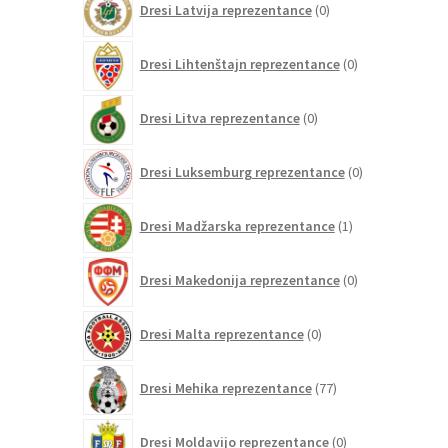
Dresi Latvija reprezentance
0
izdelkov
0
Dresi Lihtenštajn reprezentance
0
izdelkov
0
Dresi Litva reprezentance
0
izdelkov
0
Dresi Luksemburg reprezentance
0
izdelkov
1
Dresi Madžarska reprezentance
1
izdelek
0
Dresi Makedonija reprezentance
0
izdelkov
0
Dresi Malta reprezentance
0
izdelkov
77
Dresi Mehika reprezentance
77
izdelkov
0
Dresi Moldavijo reprezentance
0