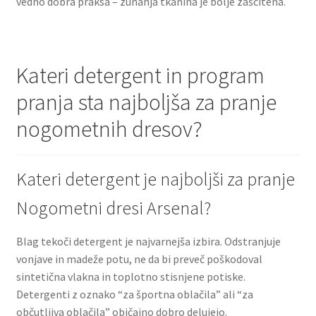
vedno dobra praksa – zunanja tkanina je bolje zaščitena.
Kateri detergent in program
pranja sta najboljša za pranje
nogometnih dresov?
Kateri detergent je najboljši za pranje
Nogometni dresi Arsenal?
Blag tekoči detergent je najvarnejša izbira. Odstranjuje
vonjave in madeže potu, ne da bi preveč poškodoval
sintetična vlakna in toplotno stisnjene potiske.
Detergenti z oznako “za športna oblačila” ali “za
občutljiva oblačila” običajno dobro delujejo.