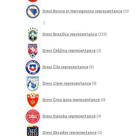
Dresi Bosna in Hercegovina reprezentance
20
20
izdelkov
223
Dresi Brazilija reprezentance
223
izdelkov
2
Dresi Češčina reprezentance
2
izdelka
5
Dresi Čile reprezentance
5
izdelkov
0
Dresi Ciper reprezentance
0
izdelkov
0
Dresi Črna gora reprezentance
0
izdelkov
3
Dresi Danska reprezentance
3
izdelki
3
Dresi Ekvador reprezentance
3
izdelki