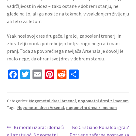
vzdržljivost in videz – tako ostane v dobrem stanju, ne
glede na to, ali ga nosite na tekmah, v vsakdanjem življenju
ali leto za letom.
Vsak nosi svoj dres drugače. Igralci, zaposleni trenerji in
zbiratelji morda potrebujejo bolj strogo nego ali manj
pranj. Toda za povprečnega navijača Arsenala je dovolj le
malo nege, da ohrani svoj dres v dobrem stanju.
Fa
T
E
Pi
R
S
ce
wi
m
nt
e
h
b
tt
ai
er
d
ar
o
er
l
es
di
e
Categories:
Nogometni dresi Arsenal
,
nogometni dresi z imenom
Tags:
Nogometni dresi Arsenal
,
nogometni dresi z imenom
o
t
t
k
Navigacija
Previous
Next
Bi morali izbrati domači
Bo Cristiano Ronaldo igral?
post:
post:
ali gostujoči Nogometni
Potrjene začetne postave za