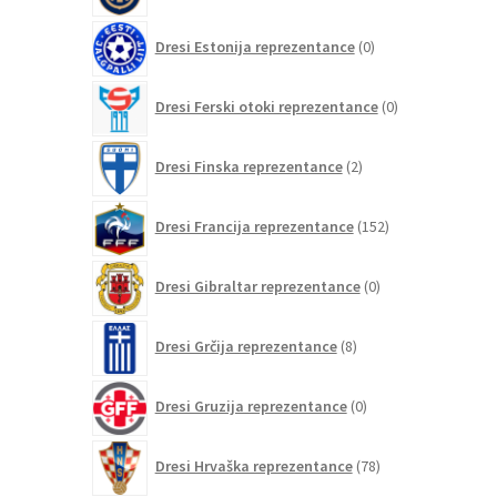
0
Dresi Estonija reprezentance
0
izdelkov
0
Dresi Ferski otoki reprezentance
0
izdelkov
2
Dresi Finska reprezentance
2
izdelka
152
Dresi Francija reprezentance
152
izdelkov
0
Dresi Gibraltar reprezentance
0
izdelkov
8
Dresi Grčija reprezentance
8
izdelkov
0
Dresi Gruzija reprezentance
0
izdelkov
78
Dresi Hrvaška reprezentance
78
izdelkov