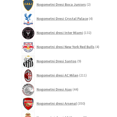
2
Nogometni Dresi Boca Juniors
2
izdelka
4
Nogometni Dresi Crystal Palace
4
izdelki
132
Nogometni dresi Inter Miami
132
izdelkov
4
Nogometni dresi New York Red Bulls
4
izdelki
9
Nogometni Dresi Santos
9
izdelkov
211
Nogometni dresi AC Milan
211
izdelkov
44
Nogometni Dresi Ajax
44
izdelkov
350
Nogometni dresi Arsenal
350
izdelkov
8