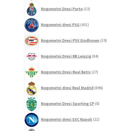
13
Nogometni Dresi Porto
13
izdelkov
431
Nogometni dresi PSG
431
izdelkov
19
Nogometni Dresi PSV Eindhoven
19
izdelkov
84
Nogometni Dresi RB Leipzig
84
izdelkov
27
Nogometni Dresi Real Betis
27
izdelkov
696
Nogometni dresi Real Madrid
696
izdelkov
0
Nogometni Dresi Sporting CP
0
izdelkov
21
Nogometni dresi SSC Napoli
21
izdelkov