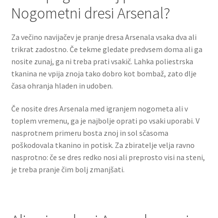
Nogometni dresi Arsenal?
Za večino navijačev je pranje dresa Arsenala vsaka dva ali
trikrat zadostno. Če tekme gledate predvsem doma ali ga
nosite zunaj, ga ni treba prati vsakič. Lahka poliestrska
tkanina ne vpija znoja tako dobro kot bombaž, zato dlje
časa ohranja hladen in udoben.
Če nosite dres Arsenala med igranjem nogometa ali v
toplem vremenu, ga je najbolje oprati po vsaki uporabi. V
nasprotnem primeru bosta znoj in sol sčasoma
poškodovala tkanino in potisk. Za zbiratelje velja ravno
nasprotno: če se dres redko nosi ali preprosto visi na steni,
je treba pranje čim bolj zmanjšati.