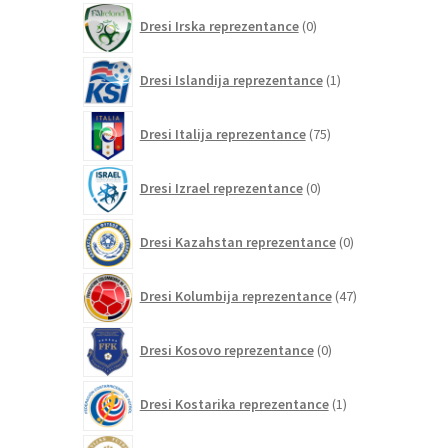
0
Dresi Irska reprezentance
0
izdelkov
1
Dresi Islandija reprezentance
1
izdelek
75
Dresi Italija reprezentance
75
izdelkov
0
Dresi Izrael reprezentance
0
izdelkov
0
Dresi Kazahstan reprezentance
0
izdelkov
47
Dresi Kolumbija reprezentance
47
izdelkov
0
Dresi Kosovo reprezentance
0
izdelkov
1
Dresi Kostarika reprezentance
1
izdelek
0