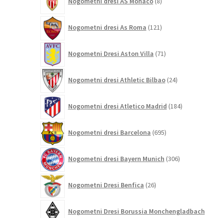
Nogometni dresi AS Monaco
8
izdelkov
121
Nogometni dresi As Roma
121
izdelkov
71
Nogometni Dresi Aston Villa
71
izdelkov
24
Nogometni dresi Athletic Bilbao
24
izdelkov
184
Nogometni dresi Atletico Madrid
184
izdelkov
695
Nogometni dresi Barcelona
695
izdelkov
306
Nogometni dresi Bayern Munich
306
izdelkov
26
Nogometni Dresi Benfica
26
izdelkov
Nogometni Dresi Borussia Monchengladbach