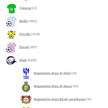
13
Trening
13
izdelkov
3881
Moški
3881
izdelkov
3320
Otroški
3320
izdelkov
497
Ženski
497
izdelkov
6200
Klubi
6200
izdelkov
16
Nogometni dresi Al-Hilal
16
izdelkov
42
Nogometni dresi Al-Nassr
42
izdelkov
31
Nogometni dresi Bayer Leverkusen
31
izdelkov