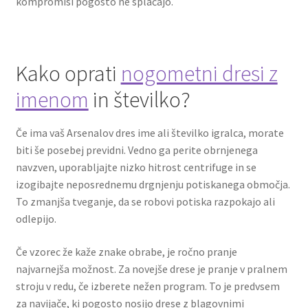
kompromisi pogosto ne splačajo.
Kako oprati
nogometni dresi z
imenom
in številko?
Če ima vaš Arsenalov dres ime ali številko igralca, morate
biti še posebej previdni. Vedno ga perite obrnjenega
navzven, uporabljajte nizko hitrost centrifuge in se
izogibajte neposrednemu drgnjenju potiskanega območja.
To zmanjša tveganje, da se robovi potiska razpokajo ali
odlepijo.
Če vzorec že kaže znake obrabe, je ročno pranje
najvarnejša možnost. Za novejše drese je pranje v pralnem
stroju v redu, če izberete nežen program. To je predvsem
za navijače, ki pogosto nosijo drese z blagovnimi