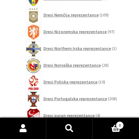
izdelkov
109
Dresi Nemčija reprezentance
109
izdelkov
97
Dresi Nizozemska reprezentance
97
izdelkov
1
Dresi Northern Irska reprezentance
1
izdelek
28
Dresi Norveška reprezentance
28
izdelkov
10
Dresi Poljska reprezentance
10
izdelkov
208
Dresi Portugalska reprezentance
208
izdelkov
4
Dresi puran reprezentance
4
izdelki
0
0
Išči:
Iskanje
Dresi Romuniji reprezentance
0
izdelkov