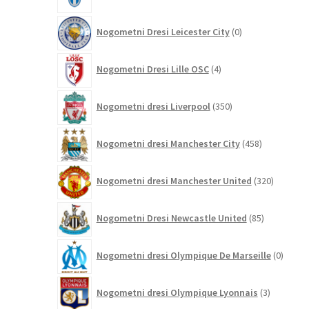
izdelkov
0
Nogometni Dresi Leicester City
0
izdelkov
4
Nogometni Dresi Lille OSC
4
izdelki
350
Nogometni dresi Liverpool
350
izdelkov
458
Nogometni dresi Manchester City
458
izdelkov
320
Nogometni dresi Manchester United
320
izdelkov
85
Nogometni Dresi Newcastle United
85
izdelkov
0
Nogometni dresi Olympique De Marseille
0
izdelk
3
Nogometni dresi Olympique Lyonnais
3
izdelki