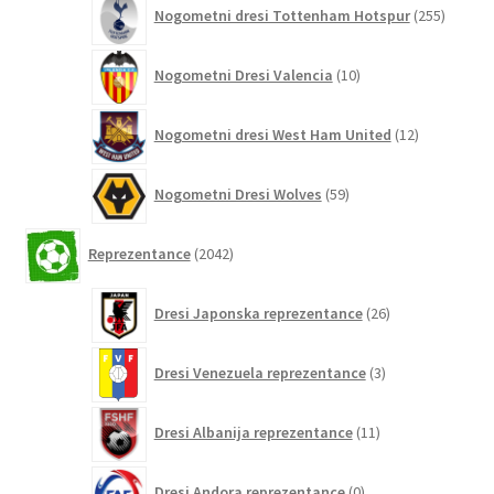
255
Nogometni dresi Tottenham Hotspur
255
izdelko
10
Nogometni Dresi Valencia
10
izdelkov
12
Nogometni dresi West Ham United
12
izdelkov
59
Nogometni Dresi Wolves
59
izdelkov
2042
Reprezentance
2042
izdelkov
26
Dresi Japonska reprezentance
26
izdelkov
3
Dresi Venezuela reprezentance
3
izdelki
11
Dresi Albanija reprezentance
11
izdelkov
0
Dresi Andora reprezentance
0