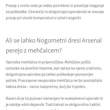
Pranje z vročo vodo je redko potrebno in povečuje tveganje
za poškodbe. Zbiratelji in dolgotrajni uporabniki se morajo
pranju pri visoki temperaturi v celoti izogniti.
Ali se lahko Nogometni dresi Arsenal
perejo z mehčalcem?
Uporaba mehčalca ni priporočljiva. Mehčalec pušča
ostanke na površini tkanine, kar vpliva na njeno zračnost,
dolgotrajna uporaba pa lahko poškoduje sponzorjev
potisk. Pravzaprav neuporaba mehčalca ne bo poslabšala
videza dresa – ravno nasprotno, bolj bo trpežen.
Razen če je ta pulover namenjen le vsakodnevni uporabi in
je udobje edini dejavnik. Tudi takrat se dolgoročno takšni