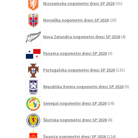
Nizozemska nogometni dresi SP 2026
31
izdelkov
25
Norveška nogometni dresi SP 2026
25
izdelkov
4
Nova Zelandija nogometni dresi SP 2026
4
izdelki
3
Panama nogometni dresi SP 2026
3
izdelki
131
Portugalska nogometni dresi SP 2026
131
izdelko
5
Republika Koreja nogometni dresi SP 2026
5
izdel
16
Senegal nogometni dresi SP 2026
16
izdelkov
6
Škotska nogometni dresi SP 2026
6
izdelkov
124
Španija nogometni dresi SP 2026
124