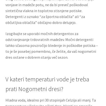
vonjave in madeže potu, ne da bi preveč poškodoval
sintetična vlakna in toplotno stisnjene potiske.
Detergenti z oznako “za športna oblačila” ali “za
občutljiva oblačila” običajno dobro delujejo.
Izogibajte se uporabi močnih detergentov za
odstranjevanje trdovratnih madežev. Močni detergenti
lahko sčasoma povzročijo bledenje in poškodbe potiska –
to je še posebej pomembno, če želite, da vaš nogometni
dres ostane v dobrem stanju več sezon.
V kateri temperaturi vode je treba
prati Nogometni dresi?
Hladna voda, idealno pri 30 stopinjah Celzija ali manj. Ta
temperatura učinkovito očisti dres, hkrati pa zmanjša