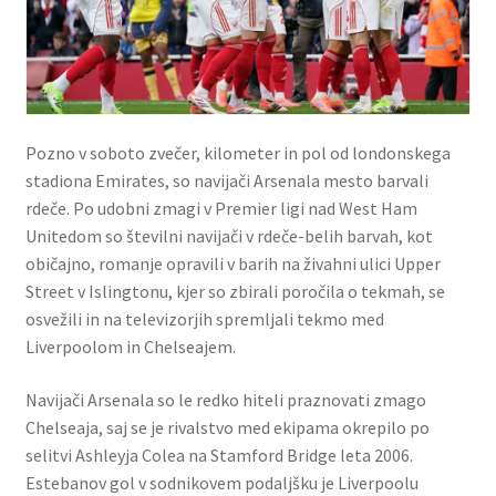
Pozno v soboto zvečer, kilometer in pol od londonskega
stadiona Emirates, so navijači Arsenala mesto barvali
rdeče. Po udobni zmagi v Premier ligi nad West Ham
Unitedom so številni navijači v rdeče-belih barvah, kot
običajno, romanje opravili v barih na živahni ulici Upper
Street v Islingtonu, kjer so zbirali poročila o tekmah, se
osvežili in na televizorjih spremljali tekmo med
Liverpoolom in Chelseajem.
Navijači Arsenala so le redko hiteli praznovati zmago
Chelseaja, saj se je rivalstvo med ekipama okrepilo po
selitvi Ashleyja Colea na Stamford Bridge leta 2006.
Estebanov gol v sodnikovem podaljšku je Liverpoolu