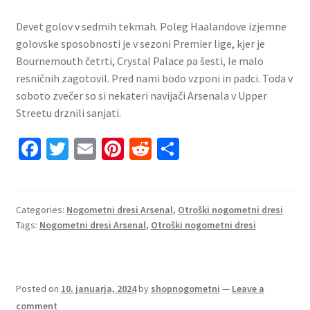
Devet golov v sedmih tekmah. Poleg Haalandove izjemne
golovske sposobnosti je v sezoni Premier lige, kjer je
Bournemouth četrti, Crystal Palace pa šesti, le malo
resničnih zagotovil. Pred nami bodo vzponi in padci. Toda v
soboto zvečer so si nekateri navijači Arsenala v Upper
Streetu drznili sanjati.
Fa
T
E
Pi
R
S
ce
wi
m
nt
e
h
b
tt
ai
er
d
ar
o
er
l
es
di
e
Categories:
Nogometni dresi Arsenal
,
Otroški nogometni dresi
Tags:
Nogometni dresi Arsenal
,
Otroški nogometni dresi
o
t
t
k
Posted on
10. januarja, 2024
by
shopnogometni
—
Leave a
comment