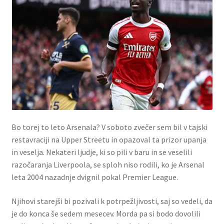
Bo torej to leto Arsenala? V soboto zvečer sem bil v tajski
restavraciji na Upper Streetu in opazoval ta prizor upanja
in veselja. Nekateri ljudje, ki so pili v baru in se veselili
razočaranja Liverpoola, se sploh niso rodili, ko je Arsenal
leta 2004 nazadnje dvignil pokal Premier League.
Njihovi starejši bi pozivali k potrpežljivosti, saj so vedeli, da
je do konca še sedem mesecev. Morda pa si bodo dovolili