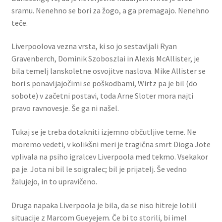
sramu. Nenehno se bori za žogo, a ga premagajo. Nenehno
teče.
Liverpoolova vezna vrsta, ki so jo sestavljali Ryan
Gravenberch, Dominik Szoboszlai in Alexis McAllister, je
bila temelj lanskoletne osvojitve naslova. Mike Allister se
bori s ponavljajočimi se poškodbami, Wirtz pa je bil (do
sobote) v začetni postavi, toda Arne Sloter mora najti
pravo ravnovesje. Še ga ni našel.
Tukaj se je treba dotakniti izjemno občutljive teme. Ne
moremo vedeti, v kolikšni meri je tragična smrt Dioga Jote
vplivala na psiho igralcev Liverpoola med tekmo. Vsekakor
pa je. Jota ni bil le soigralec; bil je prijatelj. Še vedno
žalujejo, in to upravičeno.
Druga napaka Liverpoola je bila, da se niso hitreje lotili
situacije z Marcom Gueyejem. Če bi to storili, bi imel