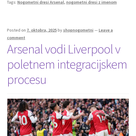
Tags:
Nogometni dresi Arsenal
,
nogometni dresi z imenom
o
t
t
k
Posted on
7. oktobra, 2025
by
shopnogometni
—
Leave a
comment
Arsenal vodi Liverpool v
poletnem integracijskem
procesu