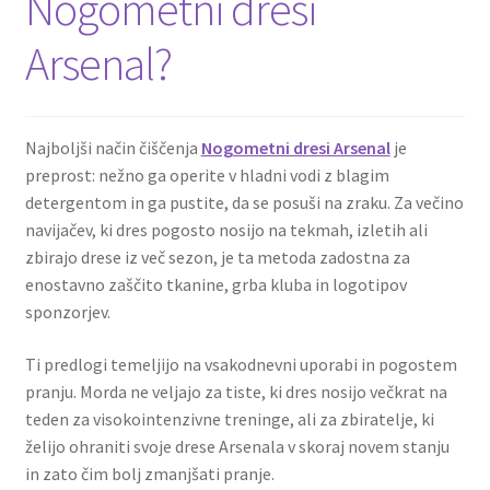
Nogometni dresi
Arsenal?
Najboljši način čiščenja
Nogometni dresi Arsenal
je
preprost: nežno ga operite v hladni vodi z blagim
detergentom in ga pustite, da se posuši na zraku. Za večino
navijačev, ki dres pogosto nosijo na tekmah, izletih ali
zbirajo drese iz več sezon, je ta metoda zadostna za
enostavno zaščito tkanine, grba kluba in logotipov
sponzorjev.
Ti predlogi temeljijo na vsakodnevni uporabi in pogostem
pranju. Morda ne veljajo za tiste, ki dres nosijo večkrat na
teden za visokointenzivne treninge, ali za zbiratelje, ki
želijo ohraniti svoje drese Arsenala v skoraj novem stanju
in zato čim bolj zmanjšati pranje.