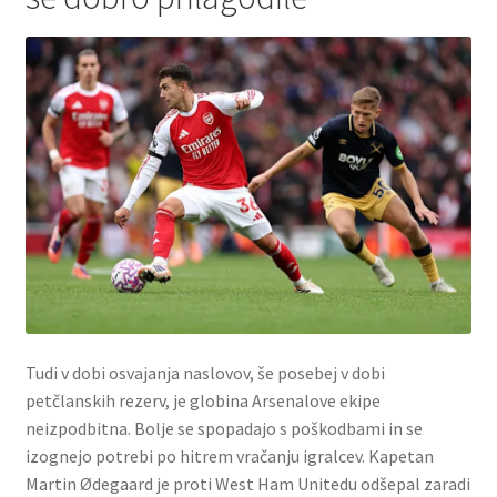
Tudi v dobi osvajanja naslovov, še posebej v dobi
petčlanskih rezerv, je globina Arsenalove ekipe
neizpodbitna. Bolje se spopadajo s poškodbami in se
izognejo potrebi po hitrem vračanju igralcev. Kapetan
Martin Ødegaard je proti West Ham Unitedu odšepal zaradi