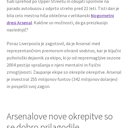
tudi sprehod po Upper Streetu in obujati spomine na
parado avtobusov z odprto streho pred 21 leti. Tisti dan je
bila celo mestna hiša oblečena v velikanski
Nogometni
dresi Arsenal
. Kakšne so možnosti, da ga preizkusijo
naslednjič?
Poraz Liverpoola je zagotovil, da je Arsenal med
reprezentančnim premorom ohranil vodstvo, kar je ključni
psihološki dejavnik za ekipo, ki jo od nepremagljive sezone
2004 pestijo vprašanja o njeni mentalni in fizični
zmogljivosti. Zaupanje ekipe so okrepile okrepitve. Arsenal
je investiral 255 milijonov funtov (342 milijonov dolarjev)
in pospešil svoj zagon.
Arsenalove nove okrepitve so
se dobro prilagodile