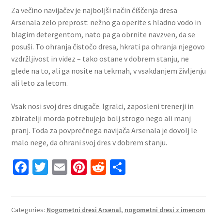
Za večino navijačev je najboljši način čiščenja dresa
Arsenala zelo preprost: nežno ga operite s hladno vodo in
blagim detergentom, nato pa ga obrnite navzven, da se
posuši. To ohranja čistočo dresa, hkrati pa ohranja njegovo
vzdržljivost in videz – tako ostane v dobrem stanju, ne
glede na to, ali ga nosite na tekmah, v vsakdanjem življenju
ali leto za letom.
Vsak nosi svoj dres drugače. Igralci, zaposleni trenerji in
zbiratelji morda potrebujejo bolj strogo nego ali manj
pranj. Toda za povprečnega navijača Arsenala je dovolj le
malo nege, da ohrani svoj dres v dobrem stanju.
Fa
T
E
Pi
R
S
ce
wi
m
nt
e
h
b
tt
ai
er
d
ar
o
er
l
es
di
e
Categories:
Nogometni dresi Arsenal
,
nogometni dresi z imenom