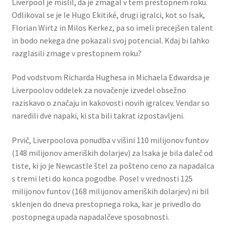
Liverpool je mislil, da je zmagal v tem prestopnem roku.
Odlikoval se je le Hugo Ekitiké, drugi igralci, kot so Isak,
Florian Wirtz in Milos Kerkez, pa so imeli precejšen talent
in bodo nekega dne pokazali svoj potencial. Kdaj bi lahko
razglasili zmage v prestopnem roku?
Pod vodstvom Richarda Hughesa in Michaela Edwardsa je
Liverpoolov oddelek za novačenje izvedel obsežno
raziskavo o značaju in kakovosti novih igralcev. Vendar so
naredili dve napaki, ki sta bili takrat izpostavljeni.
Prvič, Liverpoolova ponudba v višini 110 milijonov funtov
(148 milijonov ameriških dolarjev) za Isaka je bila daleč od
tiste, ki jo je Newcastle štel za pošteno ceno za napadalca
s tremi leti do konca pogodbe. Posel v vrednosti 125
milijonov funtov (168 milijonov ameriških dolarjev) ni bil
sklenjen do dneva prestopnega roka, kar je privedlo do
postopnega upada napadalčeve sposobnosti.