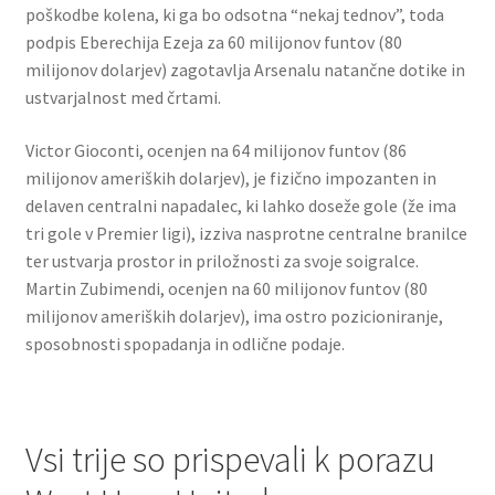
poškodbe kolena, ki ga bo odsotna “nekaj tednov”, toda
podpis Eberechija Ezeja za 60 milijonov funtov (80
milijonov dolarjev) zagotavlja Arsenalu natančne dotike in
ustvarjalnost med črtami.
Victor Gioconti, ocenjen na 64 milijonov funtov (86
milijonov ameriških dolarjev), je fizično impozanten in
delaven centralni napadalec, ki lahko doseže gole (že ima
tri gole v Premier ligi), izziva nasprotne centralne branilce
ter ustvarja prostor in priložnosti za svoje soigralce.
Martin Zubimendi, ocenjen na 60 milijonov funtov (80
milijonov ameriških dolarjev), ima ostro pozicioniranje,
sposobnosti spopadanja in odlične podaje.
Vsi trije so prispevali k porazu