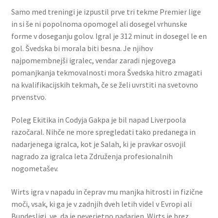
Samo med treningi je izpustil prve tri tekme Premier lige
in si še ni popolnoma opomogel ali dosegel vrhunske
forme v doseganju golov. Igral je 312 minut in dosegel le en
gol. Švedska bi morala biti besna. Je njihov
najpomembnejši igralec, vendar zaradi njegovega
pomanjkanja tekmovalnosti mora Švedska hitro zmagati
na kvalifikacijskih tekmah, če se želi uvrstiti na svetovno
prvenstvo.
Poleg Ekitika in Codyja Gakpa je bil napad Liverpoola
razočaral. Nihče ne more spregledati tako predanega in
nadarjenega igralca, kot je Salah, ki je pravkar osvojil
nagrado za igralca leta Združenja profesionalnih
nogometašev.
Wirts igra v napadu in čeprav mu manjka hitrosti in fizične
moči, vsak, ki ga je v zadnjih dveh letih videl v Evropi ali
Bundesligi, ve, da je neverjetno nadarjen. Wirts je brez