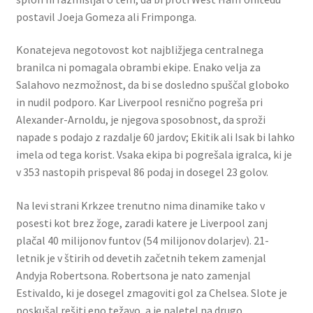
postavil Joeja Gomeza ali Frimponga.
Konatejeva negotovost kot najbližjega centralnega
branilca ni pomagala obrambi ekipe. Enako velja za
Salahovo nezmožnost, da bi se dosledno spuščal globoko
in nudil podporo. Kar Liverpool resnično pogreša pri
Alexander-Arnoldu, je njegova sposobnost, da sproži
napade s podajo z razdalje 60 jardov; Ekitik ali Isak bi lahko
imela od tega korist. Vsaka ekipa bi pogrešala igralca, ki je
v 353 nastopih prispeval 86 podaj in dosegel 23 golov.
Na levi strani Krkzee trenutno nima dinamike tako v
posesti kot brez žoge, zaradi katere je Liverpool zanj
plačal 40 milijonov funtov (54 milijonov dolarjev). 21-
letnik je v štirih od devetih začetnih tekem zamenjal
Andyja Robertsona. Robertsona je nato zamenjal
Estivaldo, ki je dosegel zmagoviti gol za Chelsea. Slote je
poskušal rešiti eno težavo, a je naletel na drugo.