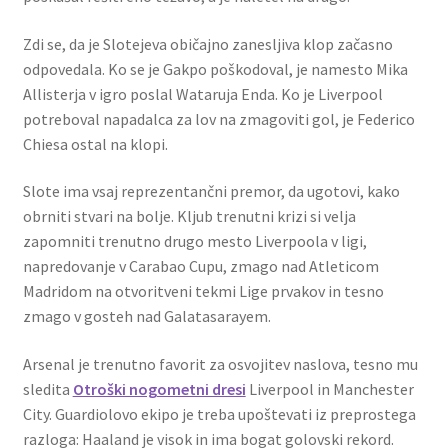
Zdi se, da je Slotejeva običajno zanesljiva klop začasno
odpovedala. Ko se je Gakpo poškodoval, je namesto Mika
Allisterja v igro poslal Wataruja Enda. Ko je Liverpool
potreboval napadalca za lov na zmagoviti gol, je Federico
Chiesa ostal na klopi.
Slote ima vsaj reprezentančni premor, da ugotovi, kako
obrniti stvari na bolje. Kljub trenutni krizi si velja
zapomniti trenutno drugo mesto Liverpoola v ligi,
napredovanje v Carabao Cupu, zmago nad Atleticom
Madridom na otvoritveni tekmi Lige prvakov in tesno
zmago v gosteh nad Galatasarayem.
Arsenal je trenutno favorit za osvojitev naslova, tesno mu
sledita
Otroški nogometni dresi
Liverpool in Manchester
City. Guardiolovo ekipo je treba upoštevati iz preprostega
razloga: Haaland je visok in ima bogat golovski rekord.