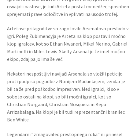
osvajati naslove, je tudi Arteta postal menedžer, sposoben
sprejemati prave odločitve in vplivati ​​na usodo trofej.
Artetove prilagoditve so zagotovile Arsenalovo prevlado v
igri. Poleg Zubimendyja je Arteta na klop postavil močno
klop igralcev, kot so Ethan Nwaneri, Mikel Merino, Gabriel
Martinelli in Miles Lewis-Skelly. Arsenal je že imel močno
ekipo, zdaj pa jo ima še več.
Nekateri nespoštljivi navijači Arsenala so vložili peticijo
proti podpisu pogodbe z Nonijem Maduekejem, vendar je
bil ta že pred poškodbo impresiven. Med igralci, ki so v
soboto ostali na klopi, so bili močni igralci, kot so
Christian Norgaard, Christian Mosquera in Kepa
Arrizabalaga. Na klopi je bil tudi reprezentančni branilec
Ben White.
Legendarni “zmagovalec prestopnega roka” ni prinesel