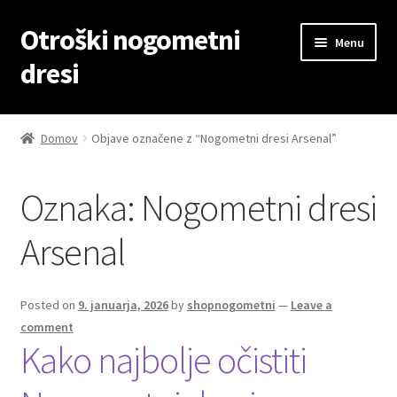
Otroški nogometni
Skip
Skip
Menu
to
to
dresi
navigation
content
Domov
Domov
Objave označene z “Nogometni dresi Arsenal”
Blog
Oznaka:
Nogometni dresi
Kontaktiraj nas
Arsenal
Košarica
Moj račun
Posted on
9. januarja, 2026
by
shopnogometni
—
Leave a
comment
Kako najbolje očistiti
Trgovina
Zaključek nakupa