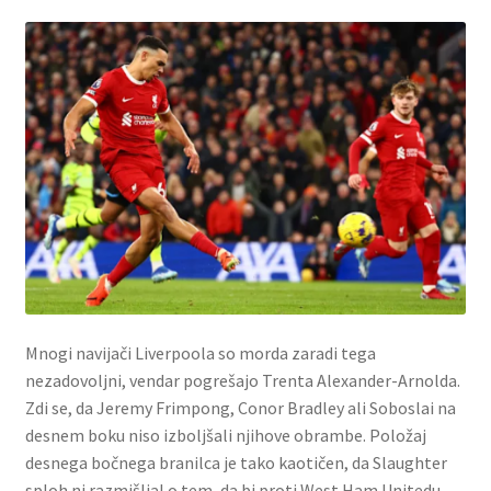
Mnogi navijači Liverpoola so morda zaradi tega
nezadovoljni, vendar pogrešajo Trenta Alexander-Arnolda.
Zdi se, da Jeremy Frimpong, Conor Bradley ali Soboslai na
desnem boku niso izboljšali njihove obrambe. Položaj
desnega bočnega branilca je tako kaotičen, da Slaughter
sploh ni razmišljal o tem, da bi proti West Ham Unitedu