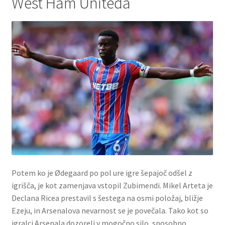
West Ham Uniteda
Potem ko je Ødegaard po pol ure igre šepajoč odšel z
igrišča, je kot zamenjava vstopil Zubimendi. Mikel Arteta je
Declana Ricea prestavil s šestega na osmi položaj, bližje
Ezeju, in Arsenalova nevarnost se je povečala. Tako kot so
igralci Arsenala dozoreli v mogočno silo, sposobno