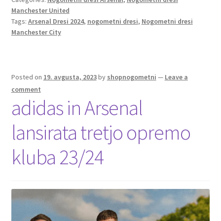
o
er
l
es
di
e
Manchester United
o
t
t
Tags:
Arsenal Dresi 2024
,
nogometni dresi
,
Nogometni dresi
k
Manchester City
Posted on
19. avgusta, 2023
by
shopnogometni
—
Leave a
comment
adidas in Arsenal
lansirata tretjo opremo
kluba 23/24