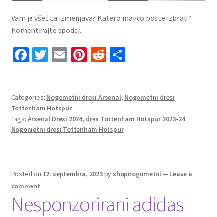
Vam je všeč ta izmenjava? Katero majico boste izbrali?
Komentirajte spodaj.
Fa
T
E
Pi
R
S
ce
wi
m
nt
e
h
b
tt
ai
er
d
ar
o
er
l
es
di
e
Categories:
Nogometni dresi Arsenal
,
Nogometni dresi
Tottenham Hotspur
o
t
t
Tags:
Arsenal Dresi 2024
,
dres Tottenham Hotspur 2023-24
,
k
Nogometni dresi Tottenham Hotspur
Posted on
12. septembra, 2023
by
shopnogometni
—
Leave a
comment
Nesponzorirani adidas