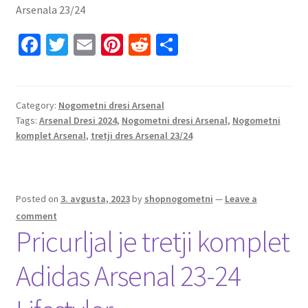
Arsenala 23/24
Fa
T
E
Pi
R
S
ce
wi
m
nt
e
h
b
tt
ai
er
d
ar
o
er
l
es
di
e
Category:
Nogometni dresi Arsenal
Tags:
Arsenal Dresi 2024
,
Nogometni dresi Arsenal
,
Nogometni
o
t
t
komplet Arsenal
,
tretji dres Arsenal 23/24
k
Posted on
3. avgusta, 2023
by
shopnogometni
—
Leave a
comment
Pricurljal je tretji komplet
Adidas Arsenal 23-24