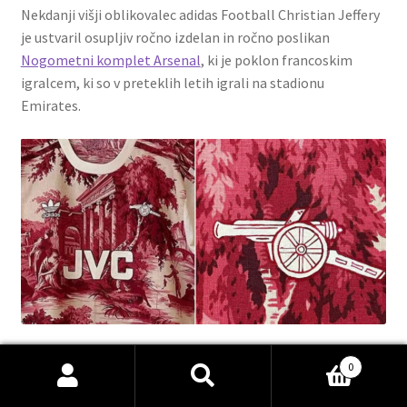
Nekdanji višji oblikovalec adidas Football Christian Jeffery
je ustvaril osupljiv ročno izdelan in ročno poslikan
Nogometni komplet Arsenal
, ki je poklon francoskim
igralcem, ki so v preteklih letih igrali na stadionu
Emirates.
Ročno izdelani nogometni dresi Arsenal Adidas po
0
navdihu Francije
Išči:
Iskanje