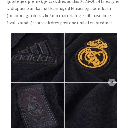
ljubitelje opreme), je vsak dres adidas 2023-2024 Lifestyler
iz drugačne unikatne tkanine, od klasičnega bombaža
(podobnega) do razkošnih materialov, ki jih navdihuje
žival, zaradi česar vsak dres postane unikaten predmet.