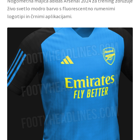
Nogometna majica adidas Arsenal 2024 za trening združuje
živo svetlo modro barvo s fluorescentno rumenimi
logotipi in črnimi aplikacijami.