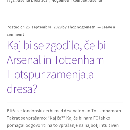
Tags:
Arsenal Dresi 2024
,
Nogometni komplet Arsenal
o
t
t
k
Posted on
25. septembra, 2023
by
shopnogometni
—
Leave a
comment
Kaj bi se zgodilo, če bi
Arsenal in Tottenham
Hotspur zamenjala
dresa?
Bliža se londonski derbi med Arsenalom in Tottenhamom.
Takrat se vprašamo: “Kaj če?” Kaj če bi nam FC lahko
pomagal odgovoriti na to vprašanje na najbolj intuitiven