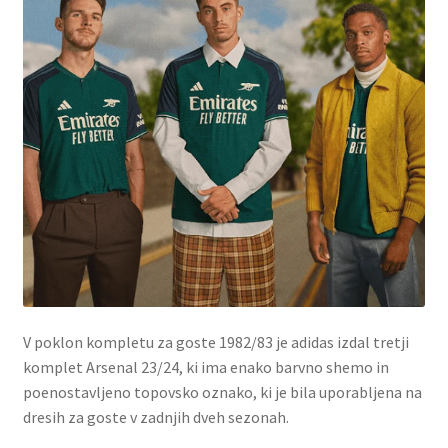
V poklon kompletu za goste 1982/83 je adidas izdal tretji
komplet Arsenal 23/24, ki ima enako barvno shemo in
poenostavljeno topovsko oznako, ki je bila uporabljena na
dresih za goste v zadnjih dveh sezonah.