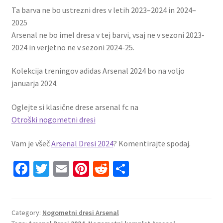
Ta barva ne bo ustrezni dres v letih 2023–2024 in 2024–
2025
Arsenal ne bo imel dresa v tej barvi, vsaj ne v sezoni 2023-
2024 in verjetno ne v sezoni 2024-25.
Kolekcija treningov adidas Arsenal 2024 bo na voljo
januarja 2024.
Oglejte si klasične drese arsenal fc na
Otroški nogometni dresi
Vam je všeč
Arsenal Dresi 2024
? Komentirajte spodaj.
Fa
T
E
Pi
R
S
ce
wi
m
nt
e
h
b
tt
ai
er
d
ar
o
er
l
es
di
e
Category:
Nogometni dresi Arsenal