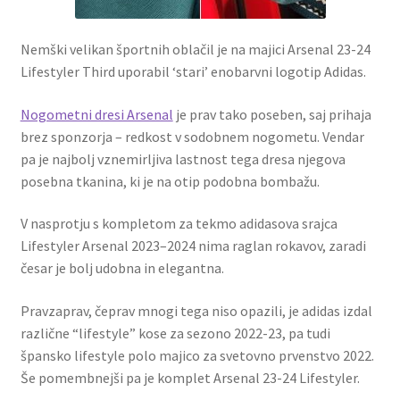
Nemški velikan športnih oblačil je na majici Arsenal 23-24
Lifestyler Third uporabil ‘stari’ enobarvni logotip Adidas.
Nogometni dresi Arsenal
je prav tako poseben, saj prihaja
brez sponzorja – redkost v sodobnem nogometu. Vendar
pa je najbolj vznemirljiva lastnost tega dresa njegova
posebna tkanina, ki je na otip podobna bombažu.
V nasprotju s kompletom za tekmo adidasova srajca
Lifestyler Arsenal 2023–2024 nima raglan rokavov, zaradi
česar je bolj udobna in elegantna.
Pravzaprav, čeprav mnogi tega niso opazili, je adidas izdal
različne “lifestyle” kose za sezono 2022-23, pa tudi
špansko lifestyle polo majico za svetovno prvenstvo 2022.
Še pomembnejši pa je komplet Arsenal 23-24 Lifestyler.