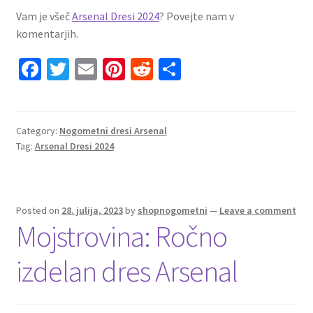
Vam je všeč
Arsenal Dresi 2024
? Povejte nam v
komentarjih.
Fa
T
E
Pi
R
S
ce
wi
m
nt
e
h
b
tt
ai
er
d
ar
o
er
l
es
di
e
Category:
Nogometni dresi Arsenal
Tag:
Arsenal Dresi 2024
o
t
t
k
Posted on
28. julija, 2023
by
shopnogometni
—
Leave a comment
Mojstrovina: Ročno
izdelan dres Arsenal