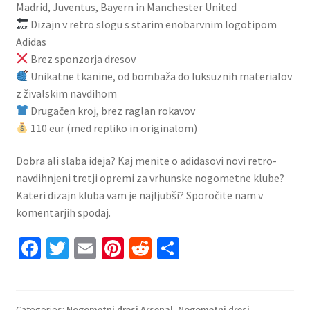
Madrid, Juventus, Bayern in Manchester United
Dizajn v retro slogu s starim enobarvnim logotipom
Adidas
Brez sponzorja dresov
Unikatne tkanine, od bombaža do luksuznih materialov
z živalskim navdihom
Drugačen kroj, brez raglan rokavov
110 eur (med repliko in originalom)
Dobra ali slaba ideja? Kaj menite o adidasovi novi retro-
navdihnjeni tretji opremi za vrhunske nogometne klube?
Kateri dizajn kluba vam je najljubši? Sporočite nam v
komentarjih spodaj.
Fa
T
E
Pi
R
S
ce
wi
m
nt
e
h
b
tt
ai
er
d
ar
Categories:
Nogometni dresi Arsenal
,
Nogometni dresi