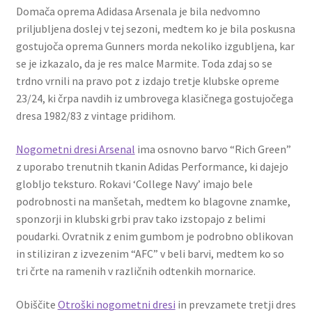
Domača oprema Adidasa Arsenala je bila nedvomno
priljubljena doslej v tej sezoni, medtem ko je bila poskusna
gostujoča oprema Gunners morda nekoliko izgubljena, kar
se je izkazalo, da je res malce Marmite. Toda zdaj so se
trdno vrnili na pravo pot z izdajo tretje klubske opreme
23/24, ki črpa navdih iz umbrovega klasičnega gostujočega
dresa 1982/83 z vintage pridihom.
Nogometni dresi Arsenal
ima osnovno barvo “Rich Green”
z uporabo trenutnih tkanin Adidas Performance, ki dajejo
globljo teksturo. Rokavi ‘College Navy’ imajo bele
podrobnosti na manšetah, medtem ko blagovne znamke,
sponzorji in klubski grbi prav tako izstopajo z belimi
poudarki. Ovratnik z enim gumbom je podrobno oblikovan
in stiliziran z izvezenim “AFC” v beli barvi, medtem ko so
tri črte na ramenih v različnih odtenkih mornarice.
Obiščite
Otroški nogometni dresi
in prevzamete tretji dres