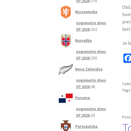
75
SP 2026
75
izdelkov
Obča
Nizozemska
funt
prem
nogometni dresi
šest
31
SP 2026
31
izdelkov
Norveška
Je š
nogometni dresi
25
SP 2026
25
izdelkov
Nova Zelandija
nogometni dresi
Cate
4
SP 2026
4
Tags
izdelki
Panama
nogometni dresi
3
SP 2026
3
Post
izdelki
T
Portugalska