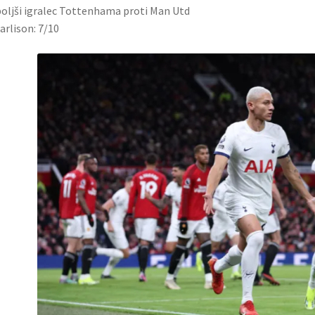
oljši igralec Tottenhama proti Man Utd
arlison: 7/10