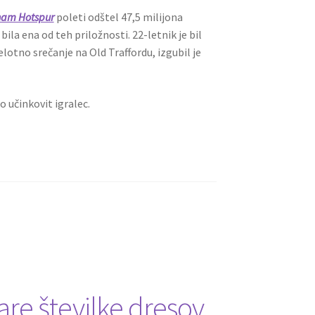
ham Hotspur
poleti odštel 47,5 milijona
ila ena od teh priložnosti. 22-letnik je bil
otno srečanje na Old Traffordu, izgubil je
o učinkovit igralec.
are številke dresov