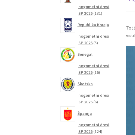
nogometni dresi
131
SP 2026
131
izdelkov
Republika Koreja
Tott
visok
nogometni dresi
5
SP 2026
5
izdelkov
Senegal
nogometni dresi
16
SP 2026
16
izdelkov
Škotska
nogometni dresi
6
SP 2026
6
izdelkov
Španija
nogometni dresi
124
SP 2026
124