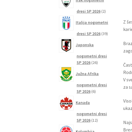
Irak nogometni
2
dresi SP 2026
2
izdelka
Z še
Italija nogometni
kari
39
dresi SP 2026
39
izdelkov
Braz
Japonska
zago
nogometni dresi
26
SP 2026
26
Čas
izdelkov
Rodr
Južna Afrika
V sv
nogometni dresi
za s
6
SP 2026
6
izdelkov
Viso
Kanada
ukaz
nogometni dresi
12
SP 2026
12
Najs
izdelkov
Bren
Kolumbija