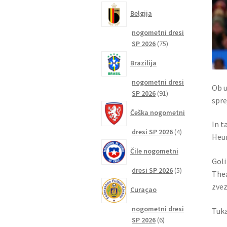
izdelkov
Belgija
nogometni dresi
75
SP 2026
75
izdelkov
Brazilija
nogometni dresi
Ob u
91
SP 2026
91
spre
izdelkov
Češka nogometni
In t
4
dresi SP 2026
4
Heun
izdelki
Čile nogometni
Goli
5
dresi SP 2026
5
Thea
izdelkov
zvez
Curaçao
nogometni dresi
Tuka
6
SP 2026
6