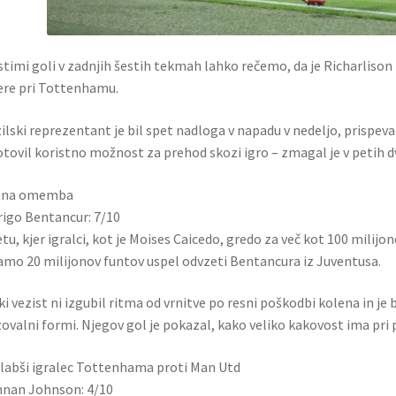
stimi goli v zadnjih šestih tekmah lahko rečemo, da je Richarliso
ere pri Tottenhamu.
ilski reprezentant je bil spet nadloga v napadu v nedeljo, prispev
tovil koristno možnost za prehod skozi igro – zmagal je v petih dv
tna omemba
igo Bentancur: 7/10
etu, kjer igralci, kot je Moises Caicedo, gredo za več kot 100 milij
amo 20 milijonov funtov uspel odvzeti Bentancura iz Juventusa.
ki vezist ni izgubil ritma od vrnitve po resni poškodbi kolena in je b
ovalni formi. Njegov gol je pokazal, kako veliko kakovost ima pri
labši igralec Tottenhama proti Man Utd
nan Johnson: 4/10