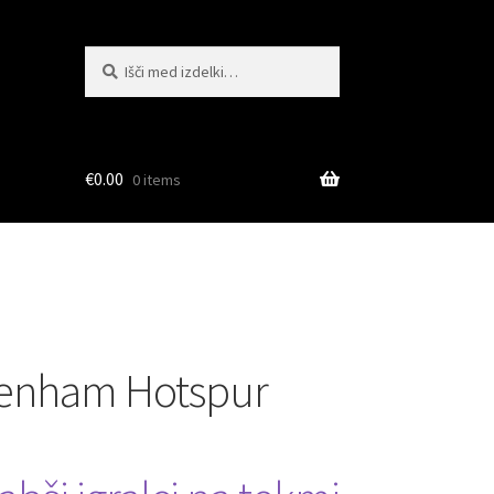
Išči:
Iskanje
€
0.00
0 items
tenham Hotspur