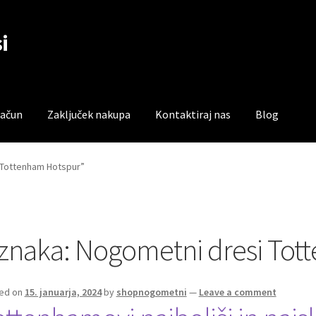
i
račun
Zaključek nakupa
Kontaktiraj nas
Blog
čun
Trgovina
Zaključek nakupa
 Tottenham Hotspur”
znaka:
Nogometni dresi Tot
ed on
15. januarja, 2024
by
shopnogometni
—
Leave a comment