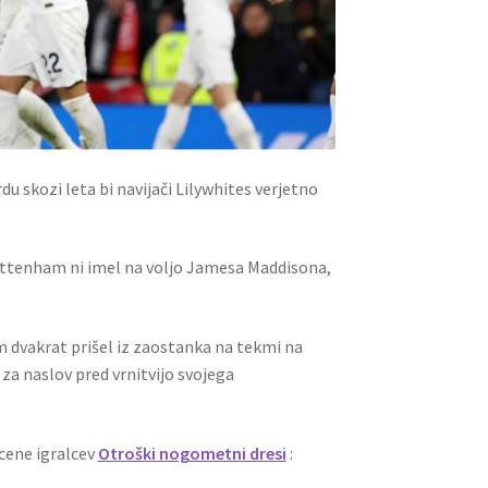
 skozi leta bi navijači Lilywhites verjetno
Tottenham ni imel na voljo Jamesa Maddisona,
m dvakrat prišel iz zaostanka na tekmi na
 za naslov pred vrnitvijo svojega
ocene igralcev
Otroški nogometni dresi
: