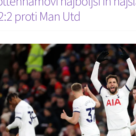
ttenhamovi najboljši in najsl
 2:2 proti Man Utd