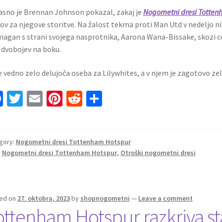
sno je Brennan Johnson pokazal, zakaj je
Nogometni dresi Totten
ov za njegove storitve. Na žalost tekma proti Man Utd v nedeljo ni b
agan s strani svojega nasprotnika, Aarona Wana-Bissake, skozi cel
 dvobojev na boku.
e vedno zelo delujoča oseba za Lilywhites, a v njem je zagotovo zel
Fa
T
E
Pi
R
S
ce
wi
m
nt
e
h
b
tt
ai
er
d
ar
o
er
l
es
di
e
gory:
Nogometni dresi Tottenham Hotspur
:
Nogometni dresi Tottenham Hotspur
,
Otroški nogometni dresi
o
t
t
k
ed on
27. oktobra, 2023
by
shopnogometni
—
Leave a comment
ottenham Hotspur razkriva st