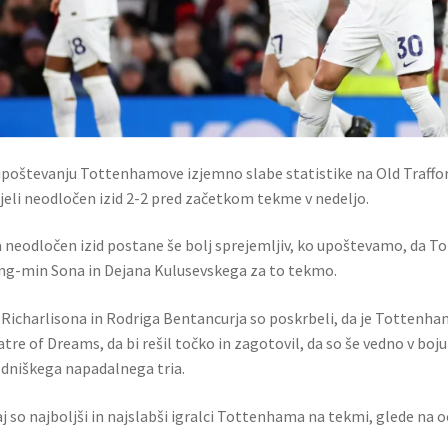
poštevanju Tottenhamove izjemno slabe statistike na Old Traffordu
jeli neodločen izid 2-2 pred začetkom tekme v nedeljo.
a neodločen izid postane še bolj sprejemljiv, ko upoštevamo, da 
g-min Sona in Dejana Kulusevskega za to tekmo.
 Richarlisona in Rodriga Bentancurja so poskrbeli, da je Tottenha
tre of Dreams, da bi rešil točko in zagotovil, da so še vedno v boju
dniškega napadalnega tria.
j so najboljši in najslabši igralci Tottenhama na tekmi, glede na 