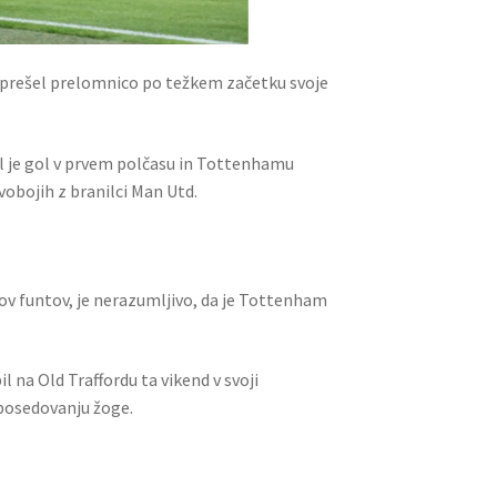
n prešel prelomnico po težkem začetku svoje
al je gol v prvem polčasu in Tottenhamu
obojih z branilci Man Utd.
onov funtov, je nerazumljivo, da je Tottenham
il na Old Traffordu ta vikend v svoji
 posedovanju žoge.