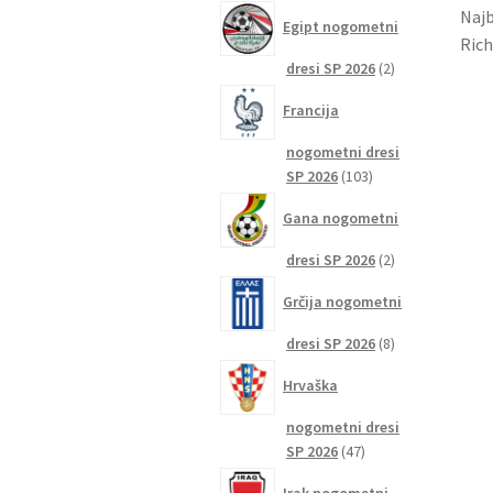
izdelkov
Najb
Egipt nogometni
Rich
2
dresi SP 2026
2
izdelka
Francija
nogometni dresi
103
SP 2026
103
izdelki
Gana nogometni
2
dresi SP 2026
2
izdelka
Grčija nogometni
8
dresi SP 2026
8
izdelkov
Hrvaška
nogometni dresi
47
SP 2026
47
izdelkov