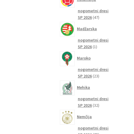
nogometni dresi
47
SP 2026
47
izdelkov
Madžarska
nogometni dresi
1
SP 2026
1
izdelek
Maroko
nogometni dresi
23
SP 2026
23
izdelkov
Mehika
nogometni dresi
32
SP 2026
32
izdelkov
Nemčija
nogometni dresi