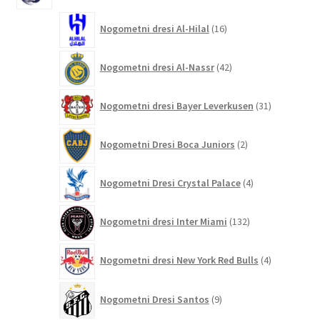
16
Nogometni dresi Al-Hilal
16
izdelkov
42
Nogometni dresi Al-Nassr
42
izdelkov
31
Nogometni dresi Bayer Leverkusen
31
izdelkov
2
Nogometni Dresi Boca Juniors
2
izdelka
4
Nogometni Dresi Crystal Palace
4
izdelki
132
Nogometni dresi Inter Miami
132
izdelkov
4
Nogometni dresi New York Red Bulls
4
izdelki
9
Nogometni Dresi Santos
9
izdelkov