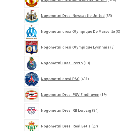
izdelkov
85
Nogometni Dresi Newcastle United
85
izdelkov
0
Nogometni dresi Olympique De Marseille
0
izdelk
3
Nogometni dresi Olympique Lyonnais
3
izdelki
13
Nogometni Dresi Porto
13
izdelkov
431
Nogometni dresi PSG
431
izdelkov
19
Nogometni Dresi PSV Eindhoven
19
izdelkov
84
Nogometni Dresi RB Leipzig
84
izdelkov
27
Nogometni Dresi Real Betis
27
izdelkov