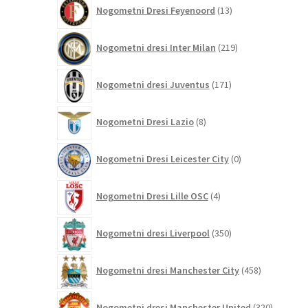
13
Nogometni Dresi Feyenoord
13
izdelkov
219
Nogometni dresi Inter Milan
219
izdelkov
171
Nogometni dresi Juventus
171
izdelkov
8
Nogometni Dresi Lazio
8
izdelkov
0
Nogometni Dresi Leicester City
0
izdelkov
4
Nogometni Dresi Lille OSC
4
izdelki
350
Nogometni dresi Liverpool
350
izdelkov
458
Nogometni dresi Manchester City
458
izdelkov
320
Nogometni dresi Manchester United
320