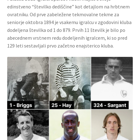
edinstveno “številko dediščine” kot detajlom na hrbtnem
ovratniku. Od prve zabeležene tekmovalne tekme za
seniorje oktobra 1894 je vsakemu igralcu v zgodovini kluba
dodeljena številka od 1 do 879. Prvih 11 številk je bilo po
abecednem vrstnem redu dodeljenih igralcem, ki so pred
129 leti sestavljali prvo začetno enajsterico kluba.