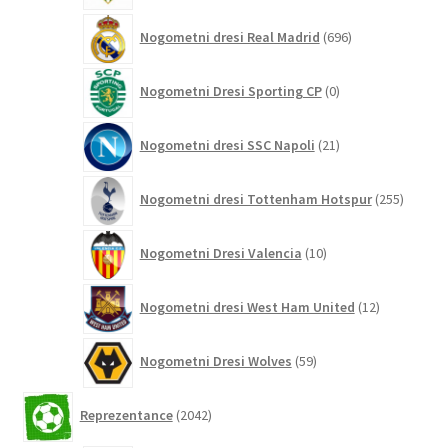
696
Nogometni dresi Real Madrid
696
izdelkov
0
Nogometni Dresi Sporting CP
0
izdelkov
21
Nogometni dresi SSC Napoli
21
izdelkov
255
Nogometni dresi Tottenham Hotspur
255
izdelko
10
Nogometni Dresi Valencia
10
izdelkov
12
Nogometni dresi West Ham United
12
izdelkov
59
Nogometni Dresi Wolves
59
izdelkov
2042
Reprezentance
2042
izdelkov