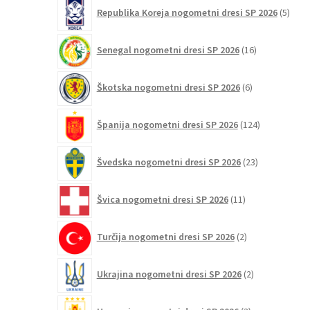
5
Republika Koreja nogometni dresi SP 2026
5
izdel
16
Senegal nogometni dresi SP 2026
16
izdelkov
6
Škotska nogometni dresi SP 2026
6
izdelkov
124
Španija nogometni dresi SP 2026
124
izdelkov
23
Švedska nogometni dresi SP 2026
23
izdelkov
11
Švica nogometni dresi SP 2026
11
izdelkov
2
Turčija nogometni dresi SP 2026
2
izdelka
2
Ukrajina nogometni dresi SP 2026
2
izdelka
3