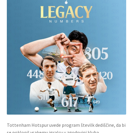
Tottenham Hotspur uvede program številk dediščine, da bi
se poklonil vsakemu igralcu v zgodovini kluba