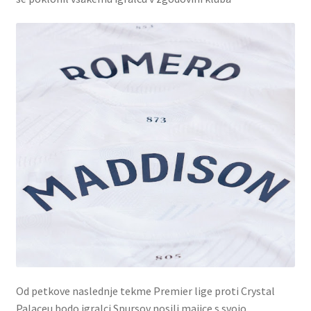
Od petkove naslednje tekme Premier lige proti Crystal
Palaceu bodo igralci Spursov nosili majice s svojo