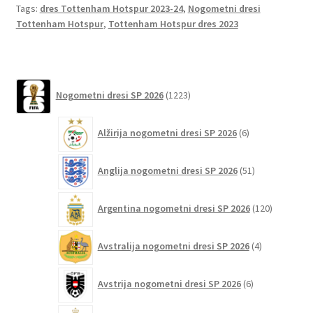
Tags:
dres Tottenham Hotspur 2023-24
,
Nogometni dresi
o
t
t
Tottenham Hotspur
,
Tottenham Hotspur dres 2023
k
1223
Nogometni dresi SP 2026
1223
izdelkov
6
Alžirija nogometni dresi SP 2026
6
izdelkov
51
Anglija nogometni dresi SP 2026
51
izdelkov
120
Argentina nogometni dresi SP 2026
120
izdelkov
4
Avstralija nogometni dresi SP 2026
4
izdelki
6
Avstrija nogometni dresi SP 2026
6
izdelkov
75