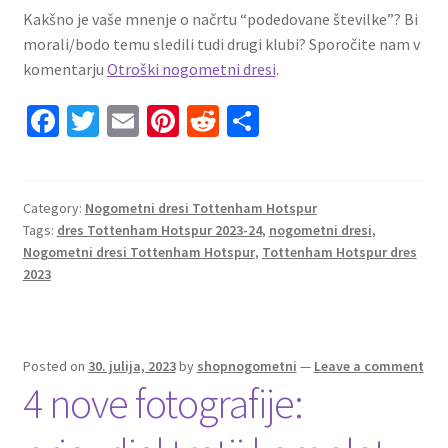
Kakšno je vaše mnenje o načrtu “podedovane številke”? Bi
morali/bodo temu sledili tudi drugi klubi? Sporočite nam v
komentarju
Otroški nogometni dresi
.
Fa
T
E
Pi
R
S
ce
wi
m
nt
e
h
b
tt
ai
er
d
ar
o
er
l
es
di
e
Category:
Nogometni dresi Tottenham Hotspur
Tags:
dres Tottenham Hotspur 2023-24
,
nogometni dresi
,
o
t
t
Nogometni dresi Tottenham Hotspur
,
Tottenham Hotspur dres
k
2023
Posted on
30. julija, 2023
by
shopnogometni
—
Leave a comment
4 nove fotografije: