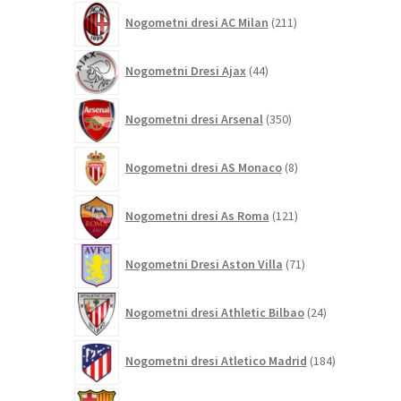
211
Nogometni dresi AC Milan
211
izdelkov
44
Nogometni Dresi Ajax
44
izdelkov
350
Nogometni dresi Arsenal
350
izdelkov
8
Nogometni dresi AS Monaco
8
izdelkov
121
Nogometni dresi As Roma
121
izdelkov
71
Nogometni Dresi Aston Villa
71
izdelkov
24
Nogometni dresi Athletic Bilbao
24
izdelkov
184
Nogometni dresi Atletico Madrid
184
izdelkov
695