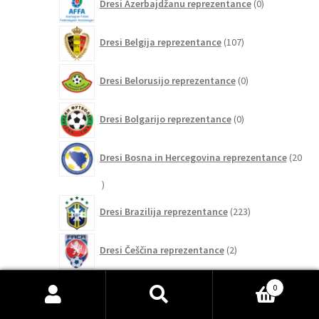
Dresi Azerbajdžanu reprezentance
0
izdelkov
107
Dresi Belgija reprezentance
107
izdelkov
0
Dresi Belorusijo reprezentance
0
izdelkov
0
Dresi Bolgarijo reprezentance
0
izdelkov
Dresi Bosna in Hercegovina reprezentance
20
20
izdelkov
223
Dresi Brazilija reprezentance
223
izdelkov
2
Dresi Češčina reprezentance
2
izdelka
5
0
Dresi Čile reprezentance
5
izdelkov
Išči:
Iskanje
0