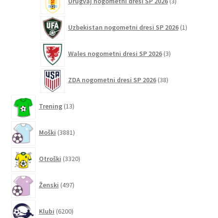
Urugvaj nogometni dresi SP 2026
3
izdelki
1
Uzbekistan nogometni dresi SP 2026
1
izdelek
3
Wales nogometni dresi SP 2026
3
izdelki
38
ZDA nogometni dresi SP 2026
38
izdelkov
13
Trening
13
izdelkov
3881
Moški
3881
izdelkov
3320
Otroški
3320
izdelkov
497
Ženski
497
izdelkov
6200
Klubi
6200
izdelkov