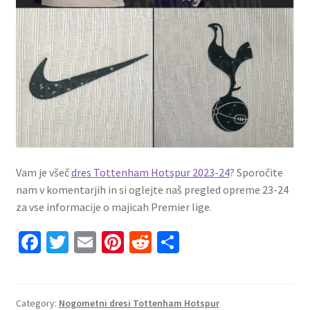
Vam je všeč
dres Tottenham Hotspur 2023-24
? Sporočite
nam v komentarjih in si oglejte naš pregled opreme 23-24
za vse informacije o majicah Premier lige.
Fa
T
E
Pi
R
S
ce
wi
m
nt
e
h
b
tt
ai
er
d
ar
o
er
l
es
di
e
Category:
Nogometni dresi Tottenham Hotspur