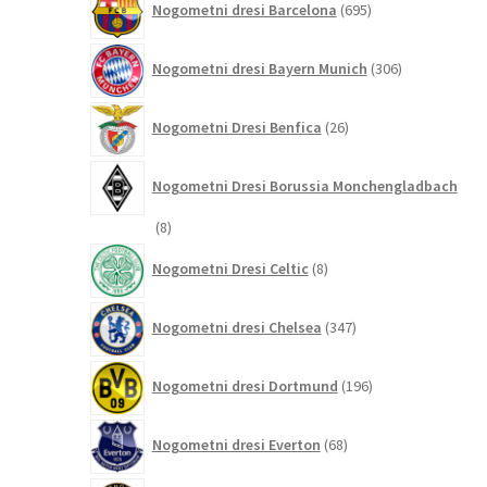
Nogometni dresi Barcelona
695
izdelkov
306
Nogometni dresi Bayern Munich
306
izdelkov
26
Nogometni Dresi Benfica
26
izdelkov
Nogometni Dresi Borussia Monchengladbach
8
8
izdelkov
8
Nogometni Dresi Celtic
8
izdelkov
347
Nogometni dresi Chelsea
347
izdelkov
196
Nogometni dresi Dortmund
196
izdelkov
68
Nogometni dresi Everton
68
izdelkov