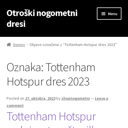
Otroški nogometni
Skip
Skip
Menu
to
to
dresi
navigation
content
Domov
Domov
Objave označene z “Tottenham Hotspur dres 2023”
Blog
Oznaka:
Tottenham
Kontaktiraj nas
Hotspur dres 2023
Košarica
Moj račun
Posted on
27. oktobra, 2023
by
shopnogometni
—
Leave a
comment
Tottenham Hotspur
Trgovina
Zaključek nakupa