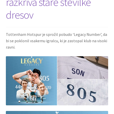
razkriva stare številke
dresov
Tottenham Hotspur je sprožil pobudo ‘Legacy Number’, da
bi se poklonil vsakemu igralcu, ki je zastopal klub na visoki
ravni.