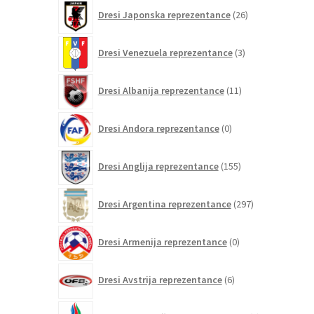
26
Dresi Japonska reprezentance
26
izdelkov
3
Dresi Venezuela reprezentance
3
izdelki
11
Dresi Albanija reprezentance
11
izdelkov
0
Dresi Andora reprezentance
0
izdelkov
155
Dresi Anglija reprezentance
155
izdelkov
297
Dresi Argentina reprezentance
297
izdelkov
0
Dresi Armenija reprezentance
0
izdelkov
6
Dresi Avstrija reprezentance
6
izdelkov
0