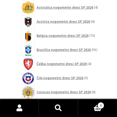
4
Avstralija nogometni dresi SP 2026
4
izdelki
6
Avstrija nogometni dresi SP 2026
6
izdelkov
75
Belgija nogometni dresi SP 2026
75
izdelkov
91
Brazilija nogometni dresi SP 2026
91
izdelkov
4
Češka nogometni dresi SP 2026
4
izdelki
5
Čile nogometni dresi SP 2026
5
izdelkov
6
Curaçao nogometni dresi SP 2026
6
izdelkov
2
0
Egipt nogometni dresi SP 2026
2
izdelka
Išči:
Iskanje
103