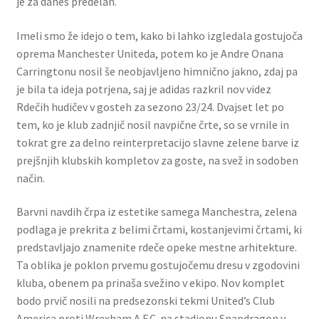
je za danes predelan.
Imeli smo že idejo o tem, kako bi lahko izgledala gostujoča
oprema Manchester Uniteda, potem ko je Andre Onana
Carringtonu nosil še neobjavljeno himnično jakno, zdaj pa
je bila ta ideja potrjena, saj je adidas razkril nov videz
Rdečih hudičev v gosteh za sezono 23/24. Dvajset let po
tem, ko je klub zadnjič nosil navpične črte, so se vrnile in
tokrat gre za delno reinterpretacijo slavne zelene barve iz
prejšnjih klubskih kompletov za goste, na svež in sodoben
način.
Barvni navdih črpa iz estetike samega Manchestra, zelena
podlaga je prekrita z belimi črtami, kostanjevimi črtami, ki
predstavljajo znamenite rdeče opeke mestne arhitekture.
Ta oblika je poklon prvemu gostujočemu dresu v zgodovini
kluba, obenem pa prinaša svežino v ekipo. Nov komplet
bodo prvič nosili na predsezonski tekmi United’s Club
America proti Wrexham A.F.C. na stadionu Snapdragon v