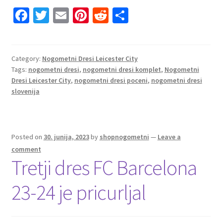
Fa
T
E
Pi
R
S
ce
wi
m
nt
e
h
b
tt
ai
er
d
ar
o
er
l
es
di
e
Category:
Nogometni Dresi Leicester City
Tags:
nogometni dresi
,
nogometni dresi komplet
,
Nogometni
o
t
t
Dresi Leicester City
,
nogometni dresi poceni
,
nogometni dresi
k
slovenija
Posted on
30. junija, 2023
by
shopnogometni
—
Leave a
comment
Tretji dres FC Barcelona
23-24 je pricurljal