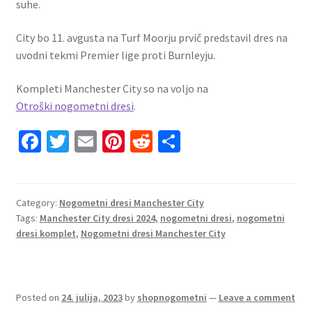
suhe.
City bo 11. avgusta na Turf Moorju prvič predstavil dres na
uvodni tekmi Premier lige proti Burnleyju.
Kompleti Manchester City so na voljo na
Otroški nogometni dresi
.
Fa
T
E
Pi
R
S
ce
wi
m
nt
e
h
b
tt
ai
er
d
ar
o
er
l
es
di
e
Category:
Nogometni dresi Manchester City
Tags:
Manchester City dresi 2024
,
nogometni dresi
,
nogometni
o
t
t
dresi komplet
,
Nogometni dresi Manchester City
k
Posted on
24. julija, 2023
by
shopnogometni
—
Leave a comment