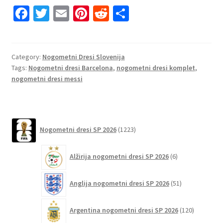
Fa
T
E
Pi
R
S
ce
wi
m
nt
e
h
b
tt
ai
er
d
ar
o
er
l
es
di
e
Category:
Nogometni Dresi Slovenija
Tags:
Nogometni dresi Barcelona
,
nogometni dresi komplet
,
o
t
t
nogometni dresi messi
k
1223
Nogometni dresi SP 2026
1223
izdelkov
6
Alžirija nogometni dresi SP 2026
6
izdelkov
51
Anglija nogometni dresi SP 2026
51
izdelkov
120
Argentina nogometni dresi SP 2026
120
izdelkov