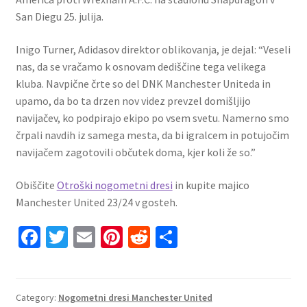
San Diegu 25. julija.
Inigo Turner, Adidasov direktor oblikovanja, je dejal: “Veseli
nas, da se vračamo k osnovam dediščine tega velikega
kluba. Navpične črte so del DNK Manchester Uniteda in
upamo, da bo ta drzen nov videz prevzel domišljijo
navijačev, ko podpirajo ekipo po vsem svetu. Namerno smo
črpali navdih iz samega mesta, da bi igralcem in potujočim
navijačem zagotovili občutek doma, kjer koli že so.”
Obiščite
Otroški nogometni dresi
in kupite majico
Manchester United 23/24 v gosteh.
Fa
T
E
Pi
R
S
ce
wi
m
nt
e
h
b
tt
ai
er
d
ar
o
er
l
es
di
e
Category:
Nogometni dresi Manchester United