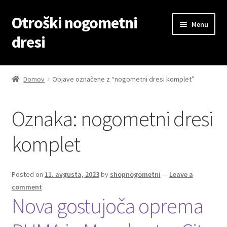
Otroški nogometni
Skip
Skip
Menu
to
to
dresi
navigation
content
Domov
Domov
Objave označene z “nogometni dresi komplet”
Blog
Oznaka:
nogometni dresi
Kontaktiraj nas
komplet
Košarica
Moj račun
Posted on
11. avgusta, 2023
by
shopnogometni
—
Leave a
comment
Nova gostujoča oprema
Trgovina
Zaključek nakupa