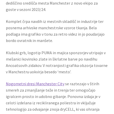
dediščino središča mesta Manchester z novo ekipo za
goste v sezoni 2023/24.
Komplet črpa navdih iz mestnih skladišč in industrije ter
posnema arhivske manchestrske vzorce tkanja. Bela
podlaga ima grafiko v tonu za retro videz in jo poudarjajo
bordo ovratnik in manšete.
Klubski grb, logotip PUMA in majica sponzorjev utripajo v
mešanici kovinsko zlate in škrlatne barve po navdihu
Ancoatsovih zidakov. V notranjosti grafika obzorja tovarne
v Manchestru uokvirja besedo ‘mesto’.
Nogometni dresi Manchester City
se raztezajo v štirih
smereh za zmanjšanje teže in trenja ter omogočajo
igralcem prosto in udobno gibanje. Ponovna izdaja je v
celoti izdelana iz recikliranega poliestra in vključuje
tehnologijo za odvajanje znoja dryCELL, ki vas ohranja