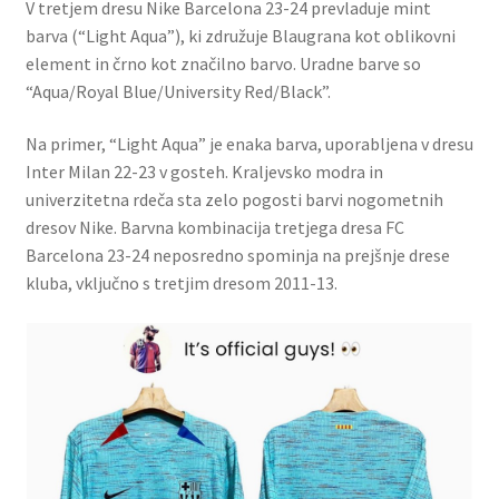
V tretjem dresu Nike Barcelona 23-24 prevladuje mint
barva (“Light Aqua”), ki združuje Blaugrana kot oblikovni
element in črno kot značilno barvo. Uradne barve so
“Aqua/Royal Blue/University Red/Black”.
Na primer, “Light Aqua” je enaka barva, uporabljena v dresu
Inter Milan 22-23 v gosteh. Kraljevsko modra in
univerzitetna rdeča sta zelo pogosti barvi nogometnih
dresov Nike. Barvna kombinacija tretjega dresa FC
Barcelona 23-24 neposredno spominja na prejšnje drese
kluba, vključno s tretjim dresom 2011-13.