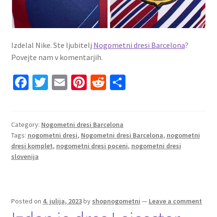
Izdelal Nike. Ste ljubitelj
Nogometni dresi Barcelona
?
Povejte nam v komentarjih.
Fa
T
E
Pi
R
S
ce
wi
m
nt
e
h
b
tt
ai
er
d
ar
o
er
l
es
di
e
Category:
Nogometni dresi Barcelona
Tags:
nogometni dresi
,
Nogometni dresi Barcelona
,
nogometni
o
t
t
dresi komplet
,
nogometni dresi poceni
,
nogometni dresi
k
slovenija
Posted on
4. julija, 2023
by
shopnogometni
—
Leave a comment