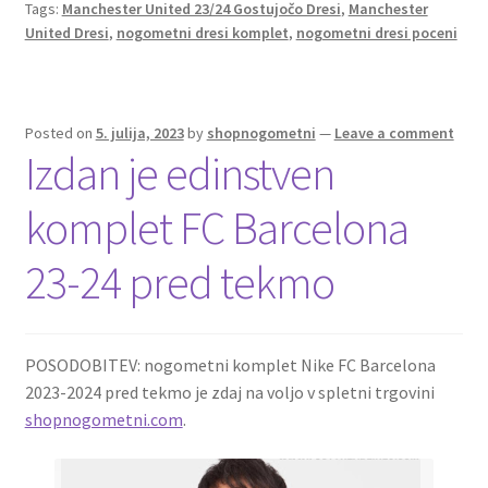
Tags:
Manchester United 23/24 Gostujočo Dresi
,
Manchester
o
t
t
United Dresi
,
nogometni dresi komplet
,
nogometni dresi poceni
k
Posted on
5. julija, 2023
by
shopnogometni
—
Leave a comment
Izdan je edinstven
komplet FC Barcelona
23-24 pred tekmo
POSODOBITEV: nogometni komplet Nike FC Barcelona
2023-2024 pred tekmo je zdaj na voljo v spletni trgovini
shopnogometni.com
.