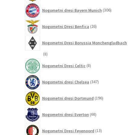
306
Nogometni dresi Bayern Munich
306
izdelkov
26
Nogometni Dresi Benfica
26
izdelkov
Nogometni Dresi Borussia Monchengladbach
8
8
izdelkov
8
Nogometni Dresi Celtic
8
izdelkov
347
Nogometni dresi Chelsea
347
izdelkov
196
Nogometni dresi Dortmund
196
izdelkov
68
Nogometni dresi Everton
68
izdelkov
13
Nogometni Dresi Feyenoord
13
izdelkov