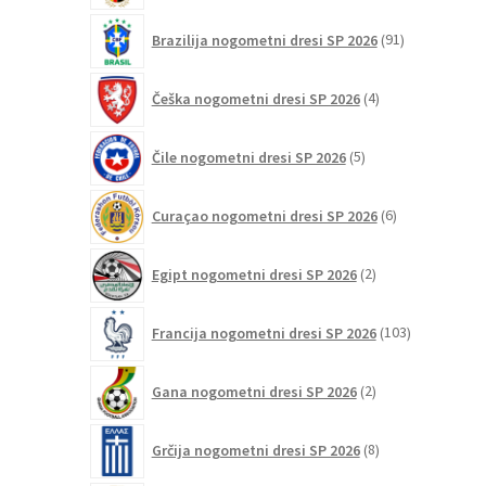
91
Brazilija nogometni dresi SP 2026
91
izdelkov
4
Češka nogometni dresi SP 2026
4
izdelki
5
Čile nogometni dresi SP 2026
5
izdelkov
6
Curaçao nogometni dresi SP 2026
6
izdelkov
2
Egipt nogometni dresi SP 2026
2
izdelka
103
Francija nogometni dresi SP 2026
103
izdelki
2
Gana nogometni dresi SP 2026
2
izdelka
8
Grčija nogometni dresi SP 2026
8
izdelkov