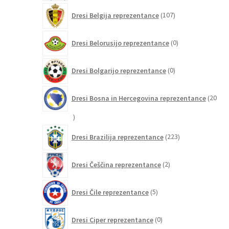
107
Dresi Belgija reprezentance
107
izdelkov
0
Dresi Belorusijo reprezentance
0
izdelkov
0
Dresi Bolgarijo reprezentance
0
izdelkov
Dresi Bosna in Hercegovina reprezentance
20
20
izdelkov
223
Dresi Brazilija reprezentance
223
izdelkov
2
Dresi Češčina reprezentance
2
izdelka
5
Dresi Čile reprezentance
5
izdelkov
0
Dresi Ciper reprezentance
0
izdelkov