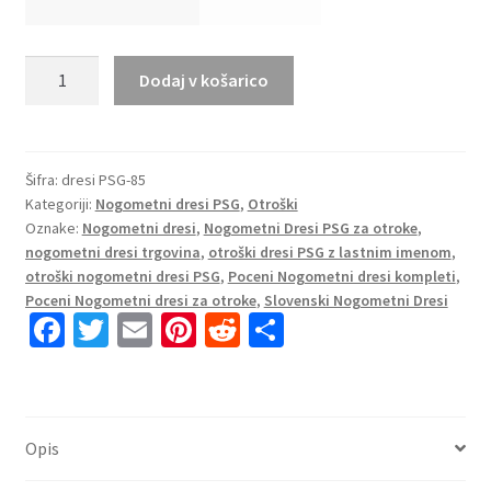
Kupiti
Dodaj v košarico
Otroški
Nogometni
Dresi
za
Šifra:
dresi PSG-85
Kategoriji:
Nogometni dresi PSG
,
Otroški
otroke
Oznake:
Nogometni dresi
,
Nogometni Dresi PSG za otroke
,
Paris
nogometni dresi trgovina
,
otroški dresi PSG z lastnim imenom
,
Saint-
otroški nogometni dresi PSG
,
Poceni Nogometni dresi kompleti
,
Germain
Poceni Nogometni dresi za otroke
,
Slovenski Nogometni Dresi
PSG
Fa
T
E
Pi
R
S
Vratar
ce
wi
m
nt
e
h
Domači
b
tt
ai
er
d
ar
2024-
o
er
l
es
di
e
25
Opis
Gianluigi
o
t
t
Donnarumma