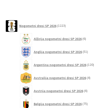
ima
več
različic.
Možnosti
1223
Nogometni dresi SP 2026
1223
lahko
izdelkov
izberete
6
Alžirija nogometni dresi SP 2026
6
na
izdelkov
strani
51
izdelka
Anglija nogometni dresi SP 2026
51
izdelkov
120
Argentina nogometni dresi SP 2026
120
izdelkov
4
Avstralija nogometni dresi SP 2026
4
izdelki
6
Avstrija nogometni dresi SP 2026
6
izdelkov
75
Belgija nogometni dresi SP 2026
75
izdelkov