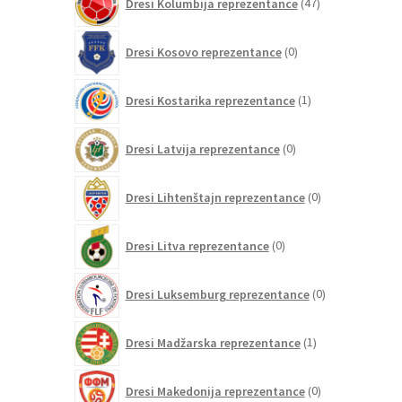
Dresi Kolumbija reprezentance
47
izdelkov
0
Dresi Kosovo reprezentance
0
izdelkov
1
Dresi Kostarika reprezentance
1
izdelek
0
Dresi Latvija reprezentance
0
izdelkov
0
Dresi Lihtenštajn reprezentance
0
izdelkov
0
Dresi Litva reprezentance
0
izdelkov
0
Dresi Luksemburg reprezentance
0
izdelkov
1
Dresi Madžarska reprezentance
1
izdelek
0
Dresi Makedonija reprezentance
0
izdelkov