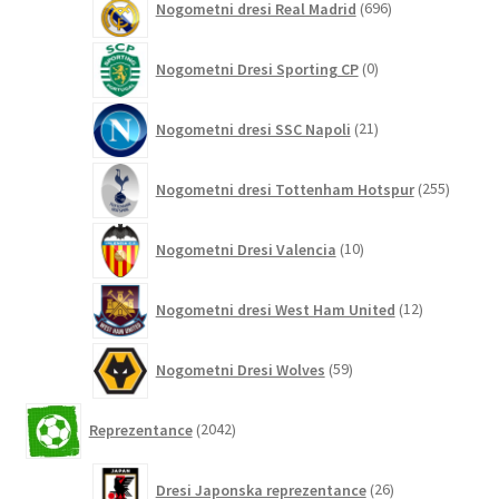
Nogometni dresi Real Madrid
696
izdelkov
0
Nogometni Dresi Sporting CP
0
izdelkov
21
Nogometni dresi SSC Napoli
21
izdelkov
255
Nogometni dresi Tottenham Hotspur
255
izdelko
10
Nogometni Dresi Valencia
10
izdelkov
12
Nogometni dresi West Ham United
12
izdelkov
59
Nogometni Dresi Wolves
59
izdelkov
2042
Reprezentance
2042
izdelkov
26
Dresi Japonska reprezentance
26