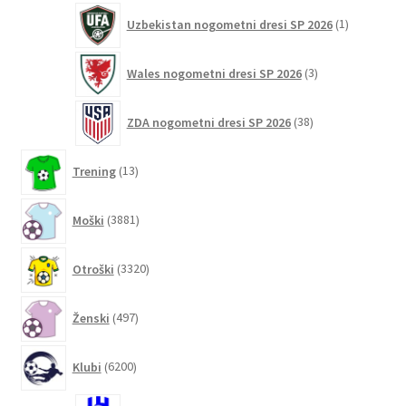
1
Uzbekistan nogometni dresi SP 2026
1
izdelek
3
Wales nogometni dresi SP 2026
3
izdelki
38
ZDA nogometni dresi SP 2026
38
izdelkov
13
Trening
13
izdelkov
3881
Moški
3881
izdelkov
3320
Otroški
3320
izdelkov
497
Ženski
497
izdelkov
6200
Klubi
6200
izdelkov
16