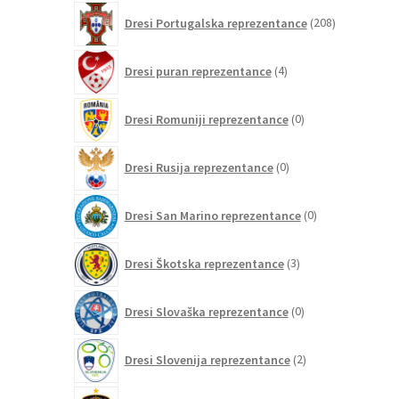
208
Dresi Portugalska reprezentance
208
izdelkov
4
Dresi puran reprezentance
4
izdelki
0
Dresi Romuniji reprezentance
0
izdelkov
0
Dresi Rusija reprezentance
0
izdelkov
0
Dresi San Marino reprezentance
0
izdelkov
3
Dresi Škotska reprezentance
3
izdelki
0
Dresi Slovaška reprezentance
0
izdelkov
2
Dresi Slovenija reprezentance
2
izdelka
197