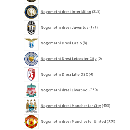
219
Nogometni dresi Inter Milan
219
izdelkov
171
Nogometni dresi Juventus
171
izdelkov
8
Nogometni Dresi Lazio
8
izdelkov
0
Nogometni Dresi Leicester City
0
izdelkov
4
Nogometni Dresi Lille OSC
4
izdelki
350
Nogometni dresi Liverpool
350
izdelkov
458
Nogometni dresi Manchester City
458
izdelkov
320
Nogometni dresi Manchester United
320
izdelkov