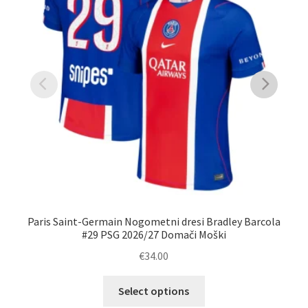
Paris Saint-Germain Nogometni dresi Bradley Barcola
#29 PSG 2026/27 Domači Moški
€
34.00
Ta
Select options
izdelek