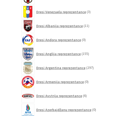
izdelkov
3
Dresi Venezuela reprezentance
3
izdelki
11
Dresi Albanija reprezentance
11
izdelkov
0
Dresi Andora reprezentance
0
izdelkov
155
Dresi Anglija reprezentance
155
izdelkov
297
Dresi Argentina reprezentance
297
izdelkov
0
Dresi Armenija reprezentance
0
izdelkov
6
Dresi Avstrija reprezentance
6
izdelkov
0
Dresi Azerbajdžanu reprezentance
0
izdelkov