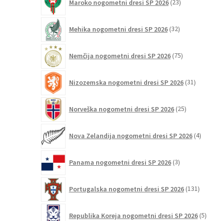
Maroko nogometni dresi SP 2026
23
izdelkov
32
Mehika nogometni dresi SP 2026
32
izdelkov
75
Nemčija nogometni dresi SP 2026
75
izdelkov
31
Nizozemska nogometni dresi SP 2026
31
izdelkov
25
Norveška nogometni dresi SP 2026
25
izdelkov
4
Nova Zelandija nogometni dresi SP 2026
4
izdelki
3
Panama nogometni dresi SP 2026
3
izdelki
131
Portugalska nogometni dresi SP 2026
131
izdelko
5
Republika Koreja nogometni dresi SP 2026
5
izdel