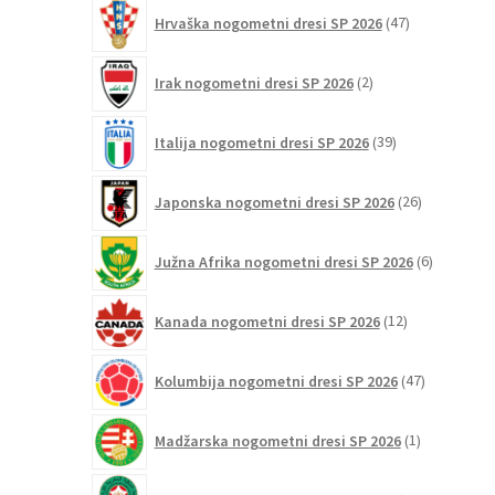
47
Hrvaška nogometni dresi SP 2026
47
izdelkov
2
Irak nogometni dresi SP 2026
2
izdelka
39
Italija nogometni dresi SP 2026
39
izdelkov
26
Japonska nogometni dresi SP 2026
26
izdelkov
6
Južna Afrika nogometni dresi SP 2026
6
izdelkov
12
Kanada nogometni dresi SP 2026
12
izdelkov
47
Kolumbija nogometni dresi SP 2026
47
izdelkov
1
Madžarska nogometni dresi SP 2026
1
izdelek
23