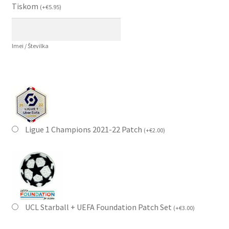
Tiskom
(
+
€
5.95
)
Imei / Številka
Ligue 1 Champions 2021-22 Patch
(
+
€
2.00
)
UCL Starball + UEFA Foundation Patch Set
(
+
€
3.00
)