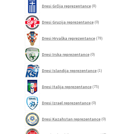
8
Dresi Grčija reprezentance
8
izdelkov
0
Dresi Gruzija reprezentance
0
izdelkov
78
Dresi Hrvaška reprezentance
78
izdelkov
0
Dresi Irska reprezentance
0
izdelkov
1
Dresi Islandija reprezentance
1
izdelek
75
Dresi Italija reprezentance
75
izdelkov
0
Dresi Izrael reprezentance
0
izdelkov
0
Dresi Kazahstan reprezentance
0
izdelkov
47