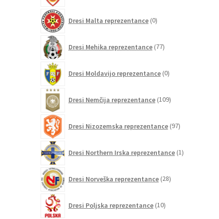
0
Dresi Malta reprezentance
0
izdelkov
77
Dresi Mehika reprezentance
77
izdelkov
0
Dresi Moldavijo reprezentance
0
izdelkov
109
Dresi Nemčija reprezentance
109
izdelkov
97
Dresi Nizozemska reprezentance
97
izdelkov
1
Dresi Northern Irska reprezentance
1
izdelek
28
Dresi Norveška reprezentance
28
izdelkov
10
Dresi Poljska reprezentance
10
izdelkov