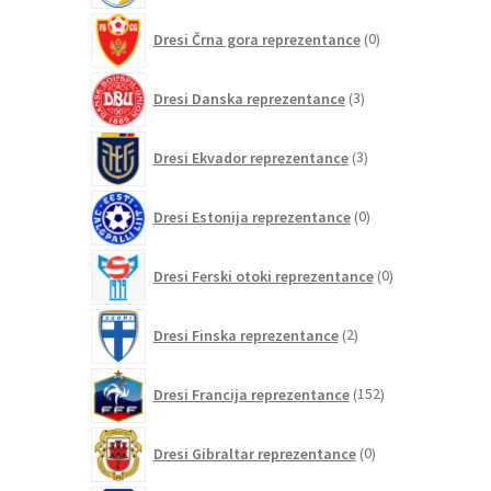
0
Dresi Črna gora reprezentance
0
izdelkov
3
Dresi Danska reprezentance
3
izdelki
3
Dresi Ekvador reprezentance
3
izdelki
0
Dresi Estonija reprezentance
0
izdelkov
0
Dresi Ferski otoki reprezentance
0
izdelkov
2
Dresi Finska reprezentance
2
izdelka
152
Dresi Francija reprezentance
152
izdelkov
0
Dresi Gibraltar reprezentance
0
izdelkov