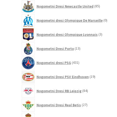
85
Nogometni Dresi Newcastle United
85
izdelkov
0
Nogometni dresi Olympique De Marseille
0
izdelk
3
Nogometni dresi Olympique Lyonnais
3
izdelki
13
Nogometni Dresi Porto
13
izdelkov
431
Nogometni dresi PSG
431
izdelkov
19
Nogometni Dresi PSV Eindhoven
19
izdelkov
84
Nogometni Dresi RB Leipzig
84
izdelkov
27
Nogometni Dresi Real Betis
27
izdelkov
696