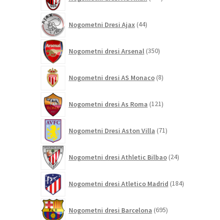
izdelkov
44
Nogometni Dresi Ajax
44
izdelkov
350
Nogometni dresi Arsenal
350
izdelkov
8
Nogometni dresi AS Monaco
8
izdelkov
121
Nogometni dresi As Roma
121
izdelkov
71
Nogometni Dresi Aston Villa
71
izdelkov
24
Nogometni dresi Athletic Bilbao
24
izdelkov
184
Nogometni dresi Atletico Madrid
184
izdelkov
695
Nogometni dresi Barcelona
695
izdelkov