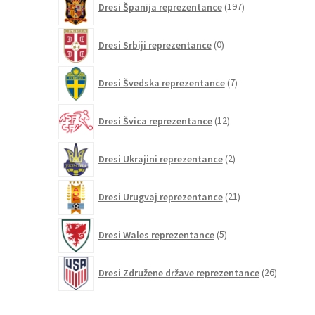
Dresi Španija reprezentance
197
izdelkov
0
Dresi Srbiji reprezentance
0
izdelkov
7
Dresi Švedska reprezentance
7
izdelkov
12
Dresi Švica reprezentance
12
izdelkov
2
Dresi Ukrajini reprezentance
2
izdelka
21
Dresi Urugvaj reprezentance
21
izdelkov
5
Dresi Wales reprezentance
5
izdelkov
26
Dresi Združene države reprezentance
26
izdelkov