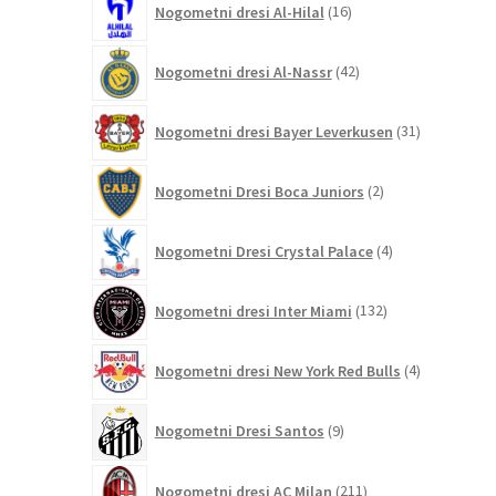
Nogometni dresi Al-Hilal
16
izdelkov
42
Nogometni dresi Al-Nassr
42
izdelkov
31
Nogometni dresi Bayer Leverkusen
31
izdelkov
2
Nogometni Dresi Boca Juniors
2
izdelka
4
Nogometni Dresi Crystal Palace
4
izdelki
132
Nogometni dresi Inter Miami
132
izdelkov
4
Nogometni dresi New York Red Bulls
4
izdelki
9
Nogometni Dresi Santos
9
izdelkov
211
Nogometni dresi AC Milan
211