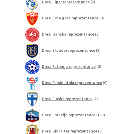
Dresi Ciper reprezentance
0
izdelkov
0
Dresi Črna gora reprezentance
0
izdelkov
3
Dresi Danska reprezentance
3
izdelki
3
Dresi Ekvador reprezentance
3
izdelki
0
Dresi Estonija reprezentance
0
izdelkov
0
Dresi Ferski otoki reprezentance
0
izdelkov
2
Dresi Finska reprezentance
2
izdelka
152
Dresi Francija reprezentance
152
izdelkov
0
Dresi Gibraltar reprezentance
0
izdelkov