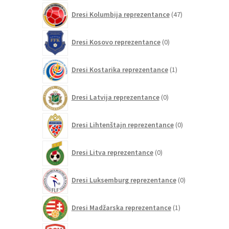
47
Dresi Kolumbija reprezentance
47
izdelkov
0
Dresi Kosovo reprezentance
0
izdelkov
1
Dresi Kostarika reprezentance
1
izdelek
0
Dresi Latvija reprezentance
0
izdelkov
0
Dresi Lihtenštajn reprezentance
0
izdelkov
0
Dresi Litva reprezentance
0
izdelkov
0
Dresi Luksemburg reprezentance
0
izdelkov
1
Dresi Madžarska reprezentance
1
izdelek
0