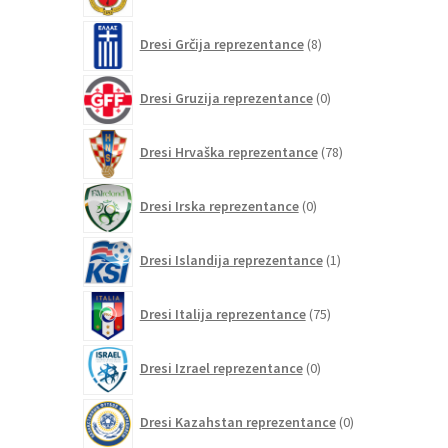
8
Dresi Grčija reprezentance
8
izdelkov
0
Dresi Gruzija reprezentance
0
izdelkov
78
Dresi Hrvaška reprezentance
78
izdelkov
0
Dresi Irska reprezentance
0
izdelkov
1
Dresi Islandija reprezentance
1
izdelek
75
Dresi Italija reprezentance
75
izdelkov
0
Dresi Izrael reprezentance
0
izdelkov
0
Dresi Kazahstan reprezentance
0
izdelkov