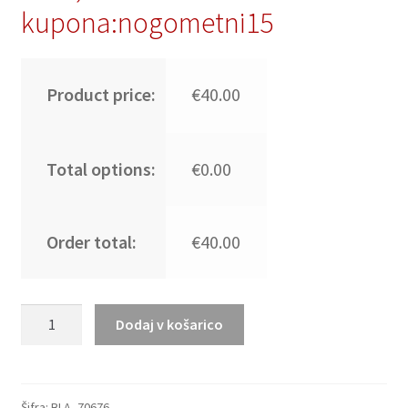
kupona:nogometni15
Product price:
€40.00
Total options:
€0.00
Order total:
€40.00
Moški
Dodaj v košarico
Nogometni
dresi
FC
Barcelona
Šifra:
BLA_70676