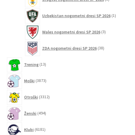
izdelki
1
Uzbekistan nogometni dresi SP 2026
1
izdelek
3
Wales nogometni dresi SP 2026
3
izdelki
38
ZDA nogometni dresi SP 2026
38
izdelkov
13
Trening
13
izdelkov
3873
Moški
3873
izdelkov
3312
Otroški
3312
izdelkov
494
Ženski
494
izdelkov
6181
Klubi
6181
izdelkov