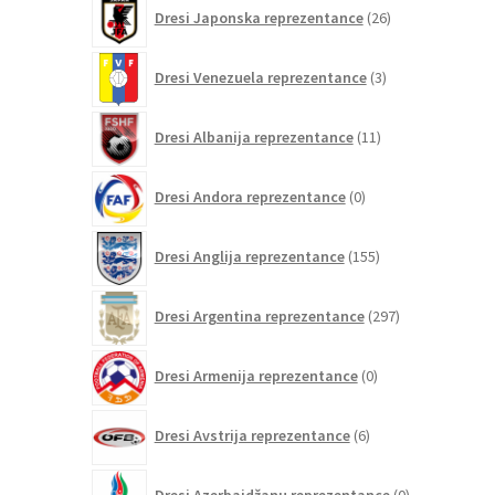
26
Dresi Japonska reprezentance
26
izdelkov
3
Dresi Venezuela reprezentance
3
izdelki
11
Dresi Albanija reprezentance
11
izdelkov
0
Dresi Andora reprezentance
0
izdelkov
155
Dresi Anglija reprezentance
155
izdelkov
297
Dresi Argentina reprezentance
297
izdelkov
0
Dresi Armenija reprezentance
0
izdelkov
6
Dresi Avstrija reprezentance
6
izdelkov
0