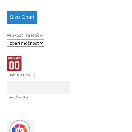
Size Chart
Velikosti za Moški
Tiskom
(
+
€
5.95
)
Imei / Številka