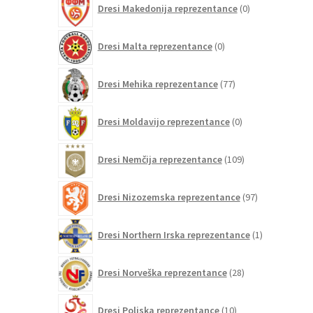
Dresi Makedonija reprezentance
0
izdelkov
0
Dresi Malta reprezentance
0
izdelkov
77
Dresi Mehika reprezentance
77
izdelkov
0
Dresi Moldavijo reprezentance
0
izdelkov
109
Dresi Nemčija reprezentance
109
izdelkov
97
Dresi Nizozemska reprezentance
97
izdelkov
1
Dresi Northern Irska reprezentance
1
izdelek
28
Dresi Norveška reprezentance
28
izdelkov
10
Dresi Poljska reprezentance
10