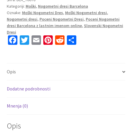
Kategoriji:
Moški
,
Nogometni dresi Barcelona
Domači
Oznake:
Moški Nogometni Dres
,
Moški Nogometni dresi
,
2023
Nogometni dresi
,
Poceni Nogometni Dresi
,
Poceni Nogometni
Kratek
dresi Barcelona z lastnim imenom online
,
Slovenski Nogometni
Rokav
Dresi
+
Fa
T
E
Pi
R
S
Kratke
ce
wi
m
nt
e
h
hlače
b
tt
ai
er
d
ar
ADAMA
o
er
l
es
di
e
11
Opis
količina
o
t
t
k
Dodatne podrobnosti
Mnenja (0)
Opis