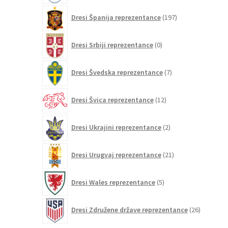
197
Dresi Španija reprezentance
197
izdelkov
0
Dresi Srbiji reprezentance
0
izdelkov
7
Dresi Švedska reprezentance
7
izdelkov
12
Dresi Švica reprezentance
12
izdelkov
2
Dresi Ukrajini reprezentance
2
izdelka
21
Dresi Urugvaj reprezentance
21
izdelkov
5
Dresi Wales reprezentance
5
izdelkov
26
Dresi Združene države reprezentance
26
izdelkov