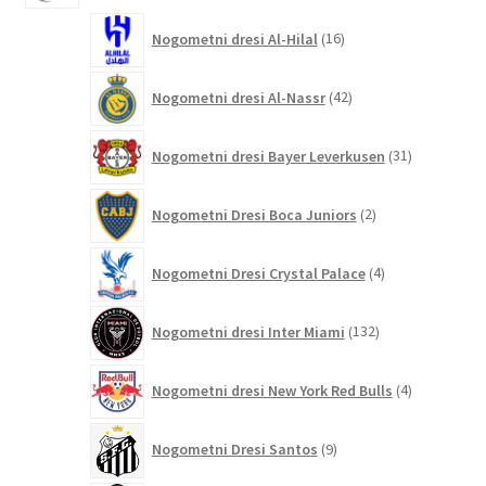
16
Nogometni dresi Al-Hilal
16
izdelkov
42
Nogometni dresi Al-Nassr
42
izdelkov
31
Nogometni dresi Bayer Leverkusen
31
izdelkov
2
Nogometni Dresi Boca Juniors
2
izdelka
4
Nogometni Dresi Crystal Palace
4
izdelki
132
Nogometni dresi Inter Miami
132
izdelkov
4
Nogometni dresi New York Red Bulls
4
izdelki
9
Nogometni Dresi Santos
9
izdelkov