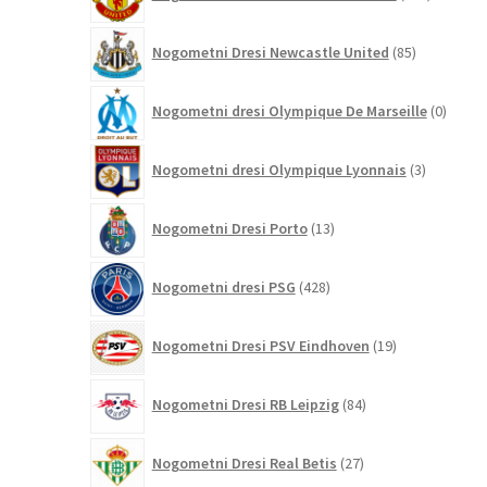
izdelkov
85
Nogometni Dresi Newcastle United
85
izdelkov
0
Nogometni dresi Olympique De Marseille
0
izdelk
3
Nogometni dresi Olympique Lyonnais
3
izdelki
13
Nogometni Dresi Porto
13
izdelkov
428
Nogometni dresi PSG
428
izdelkov
19
Nogometni Dresi PSV Eindhoven
19
izdelkov
84
Nogometni Dresi RB Leipzig
84
izdelkov
27
Nogometni Dresi Real Betis
27
izdelkov