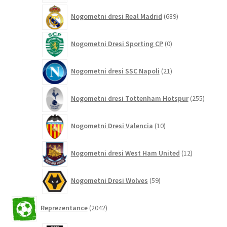
689
Nogometni dresi Real Madrid
689
izdelkov
0
Nogometni Dresi Sporting CP
0
izdelkov
21
Nogometni dresi SSC Napoli
21
izdelkov
255
Nogometni dresi Tottenham Hotspur
255
izdelko
10
Nogometni Dresi Valencia
10
izdelkov
12
Nogometni dresi West Ham United
12
izdelkov
59
Nogometni Dresi Wolves
59
izdelkov
2042
Reprezentance
2042
izdelkov