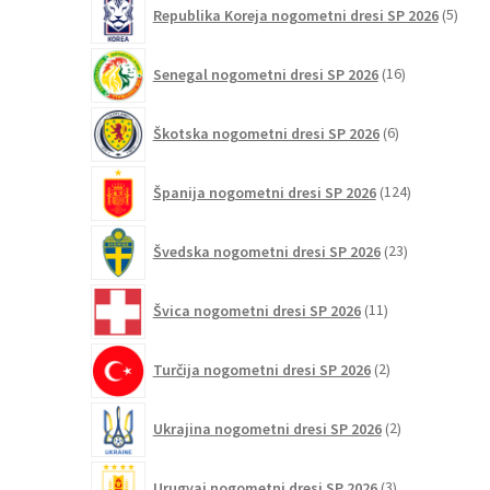
5
Republika Koreja nogometni dresi SP 2026
5
izdel
16
Senegal nogometni dresi SP 2026
16
izdelkov
6
Škotska nogometni dresi SP 2026
6
izdelkov
124
Španija nogometni dresi SP 2026
124
izdelkov
23
Švedska nogometni dresi SP 2026
23
izdelkov
11
Švica nogometni dresi SP 2026
11
izdelkov
2
Turčija nogometni dresi SP 2026
2
izdelka
2
Ukrajina nogometni dresi SP 2026
2
izdelka
3
Urugvaj nogometni dresi SP 2026
3