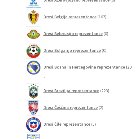
Dresi Azerbajdžanu reprezentance
0
izdelkov
107
Dresi Belgija reprezentance
107
izdelkov
0
Dresi Belorusijo reprezentance
0
izdelkov
0
Dresi Bolgarijo reprezentance
0
izdelkov
Dresi Bosna in Hercegovina reprezentance
20
20
izdelkov
223
Dresi Brazilija reprezentance
223
izdelkov
2
Dresi Češčina reprezentance
2
izdelka
5
Dresi Čile reprezentance
5
izdelkov
0