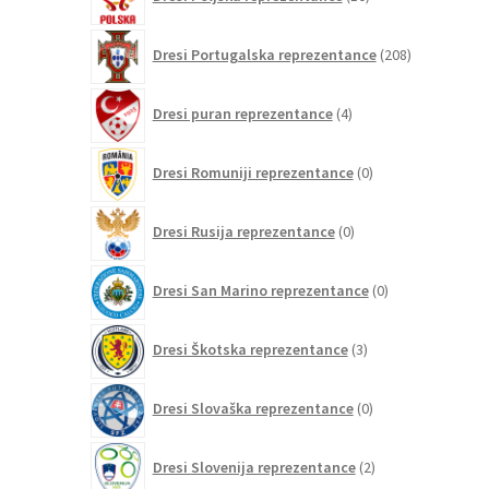
izdelkov
208
Dresi Portugalska reprezentance
208
izdelkov
4
Dresi puran reprezentance
4
izdelki
0
Dresi Romuniji reprezentance
0
izdelkov
0
Dresi Rusija reprezentance
0
izdelkov
0
Dresi San Marino reprezentance
0
izdelkov
3
Dresi Škotska reprezentance
3
izdelki
0
Dresi Slovaška reprezentance
0
izdelkov
2
Dresi Slovenija reprezentance
2
izdelka