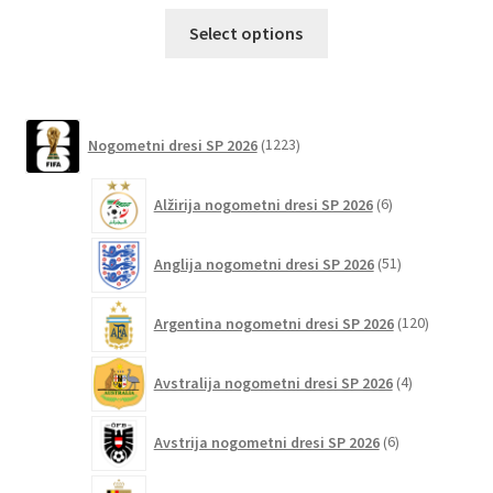
Ta
Select options
izdelek
ima
več
različic.
1223
Nogometni dresi SP 2026
1223
izdelkov
Možnosti
lahko
6
Alžirija nogometni dresi SP 2026
6
izberete
izdelkov
na
51
Anglija nogometni dresi SP 2026
51
strani
izdelkov
izdelka
120
Argentina nogometni dresi SP 2026
120
izdelkov
4
Avstralija nogometni dresi SP 2026
4
izdelki
6
Avstrija nogometni dresi SP 2026
6
izdelkov
75