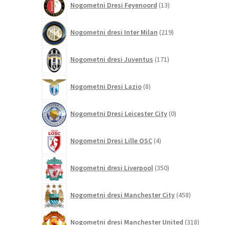
Nogometni Dresi Feyenoord
13
izdelkov
219
Nogometni dresi Inter Milan
219
izdelkov
171
Nogometni dresi Juventus
171
izdelkov
8
Nogometni Dresi Lazio
8
izdelkov
0
Nogometni Dresi Leicester City
0
izdelkov
4
Nogometni Dresi Lille OSC
4
izdelki
350
Nogometni dresi Liverpool
350
izdelkov
458
Nogometni dresi Manchester City
458
izdelkov
318
Nogometni dresi Manchester United
318