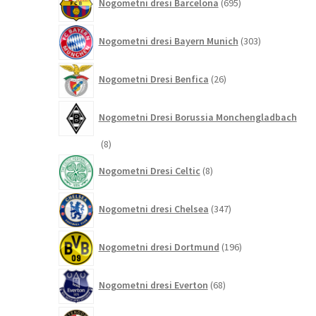
Nogometni dresi Barcelona
695
izdelkov
303
Nogometni dresi Bayern Munich
303
izdelki
26
Nogometni Dresi Benfica
26
izdelkov
Nogometni Dresi Borussia Monchengladbach
8
8
izdelkov
8
Nogometni Dresi Celtic
8
izdelkov
347
Nogometni dresi Chelsea
347
izdelkov
196
Nogometni dresi Dortmund
196
izdelkov
68
Nogometni dresi Everton
68
izdelkov
13