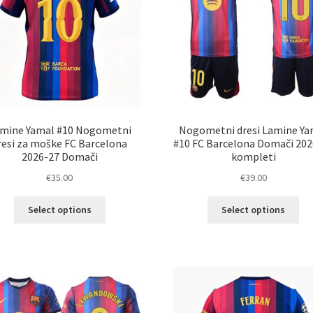
mine Yamal #10 Nogometni
Nogometni dresi Lamine Ya
resi za moške FC Barcelona
#10 FC Barcelona Domači 202
2026-27 Domači
kompleti
€
35.00
€
39.00
Ta
Ta
Select options
Select options
izdelek
izd
ima
im
več
ve
različic.
razl
Možnosti
Mož
lahko
lah
izberete
izb