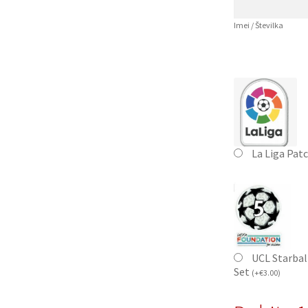
Imei / Številka
La Liga Pat
UCL Starbal
Set
(
+
€
3.00
)