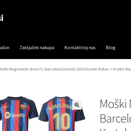
i
račun
Zaključek nakupa
Kontaktiraj nas
Blog
čun
Trgovina
Zaključek nakupa
Moški Nogometni dresi FC Barcelona Domači 2023 Kratek Rokav + Kratke h
Moški 
Barcel