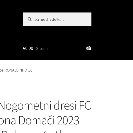
Išči:
Iskanje
€
0.00
0 items
lače RONALDINHO 10
Nogometni dresi FC
ona Domači 2023