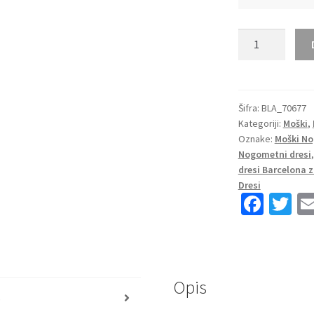
Moški
Nogometni
dresi
FC
Barcelona
Šifra:
BLA_70677
Kategoriji:
Moški
,
Domači
Oznake:
Moški No
2023
Nogometni dresi
Kratek
dresi Barcelona 
Rokav
Dresi
+
Fa
T
Kratke
ce
wi
hlače
b
tt
RONALDINHO
o
er
10
količina
Opis
o
s