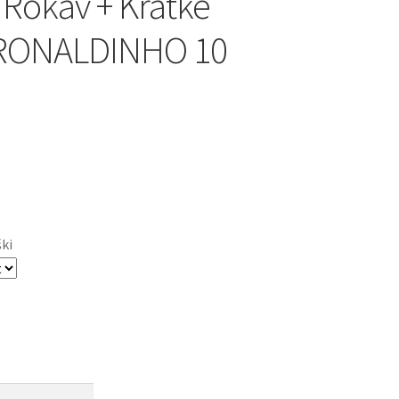
 Rokav + Kratke
 RONALDINHO 10
ški