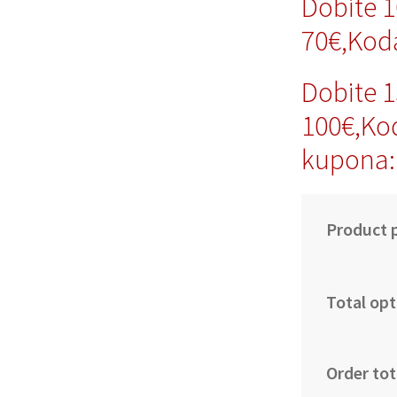
Dobite 
70€,Kod
Dobite 
100€,Ko
kupona:
Product p
Total opt
Order tot