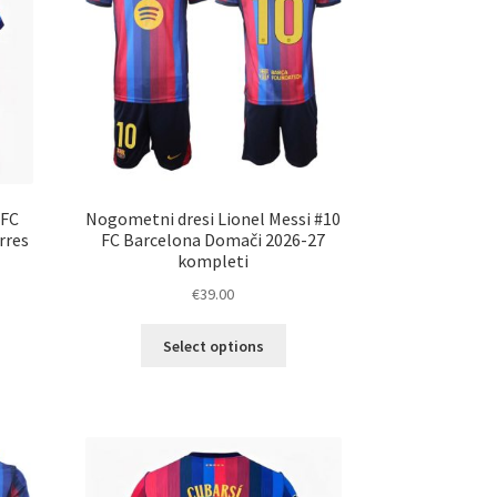
na
ani
strani
elka
izdelka
 FC
Nogometni dresi Lionel Messi #10
rres
FC Barcelona Domači 2026-27
kompleti
€
39.00
Ta
Select options
elek
izdelek
a
ima
č
več
ičic.
različic.
nosti
Možnosti
ko
lahko