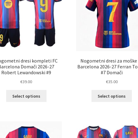
na
na
strani
str
izdelka
izd
gometni dresi kompleti FC
Nogometni dresi za moške
Barcelona Domači 2026-27
Barcelona 2026-27 Ferran To
Robert Lewandowski #9
#7 Domači
€
39.00
€
35.00
Ta
Ta
Select options
Select options
izdelek
izd
ima
im
več
ve
različic.
razl
Možnosti
Mož
lahko
lah