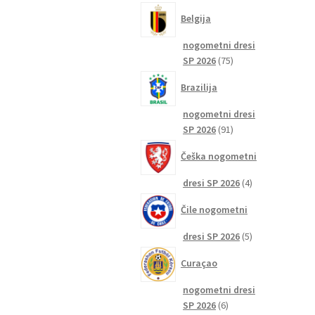
izdelkov
Belgija
nogometni dresi
75
SP 2026
75
izdelkov
Brazilija
nogometni dresi
91
SP 2026
91
izdelkov
Češka nogometni
4
dresi SP 2026
4
izdelki
Čile nogometni
5
dresi SP 2026
5
izdelkov
Curaçao
nogometni dresi
6
SP 2026
6