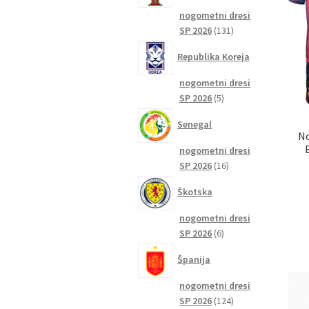
nogometni dresi
131
SP 2026
131
izdelkov
Republika Koreja
nogometni dresi
5
SP 2026
5
izdelkov
Senegal
No
nogometni dresi
16
SP 2026
16
izdelkov
Škotska
nogometni dresi
6
SP 2026
6
izdelkov
Španija
nogometni dresi
124
SP 2026
124