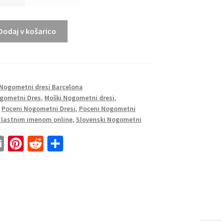
Dodaj v košarico
Nogometni dresi Barcelona
gometni Dres
,
Moški Nogometni dresi
,
,
Poceni Nogometni Dresi
,
Poceni Nogometni
z lastnim imenom online
,
Slovenski Nogometni
E
Pi
R
S
m
nt
e
h
ai
er
d
ar
l
es
di
e
t
t