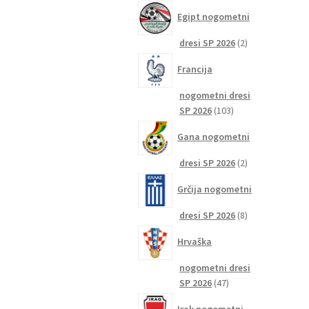
izdelkov
Egipt nogometni
2
dresi SP 2026
2
izdelka
Francija
nogometni dresi
103
SP 2026
103
izdelki
Gana nogometni
2
dresi SP 2026
2
izdelka
Grčija nogometni
8
dresi SP 2026
8
izdelkov
Hrvaška
nogometni dresi
47
SP 2026
47
izdelkov