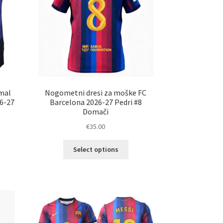
mal
Nogometni dresi za moške FC
6-27
Barcelona 2026-27 Pedri #8
Domači
€
35.00
Ta
Select options
elek
izdelek
a
ima
č
več
ičic.
različic.
nosti
Možnosti
ko
lahko
erete
izberete