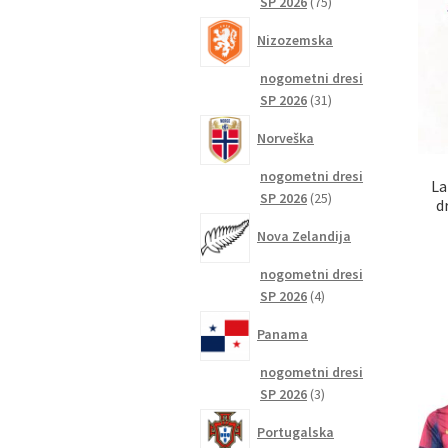
75
SP 2026
75
izdelkov
Nizozemska
nogometni dresi
31
SP 2026
31
izdelkov
Norveška
nogometni dresi
La
25
SP 2026
25
d
izdelkov
Nova Zelandija
nogometni dresi
4
SP 2026
4
izdelki
Panama
nogometni dresi
3
SP 2026
3
izdelki
Portugalska