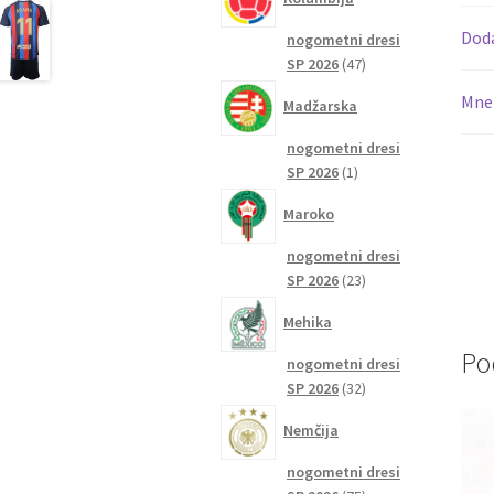
Dod
nogometni dresi
47
SP 2026
47
izdelkov
Mnen
Madžarska
nogometni dresi
1
SP 2026
1
izdelek
Maroko
nogometni dresi
23
SP 2026
23
izdelkov
Mehika
Po
nogometni dresi
32
SP 2026
32
izdelkov
Nemčija
nogometni dresi