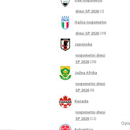
Irak nogometni
2
dresi SP 2026
2
izdelka
Italija nogometni
39
dresi SP 2026
39
izdelkov
Japonska
nogometni dresi
26
SP 2026
26
izdelkov
Južna Afrika
nogometni dresi
6
SP 2026
6
izdelkov
Kanada
nogometni dresi
12
SP 2026
12
Opi
izdelkov
Kolumbija