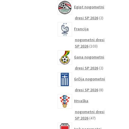
izdelkov
Egipt nogometni
2
dresi SP 2026
2
izdelka
Francija
nogometni dresi
103
SP 2026
103
izdelki
Gana nogometni
2
dresi SP 2026
2
izdelka
Grčija nogometni
8
dresi SP 2026
8
izdelkov
Hrvaška
nogometni dresi
47
SP 2026
47
izdelkov