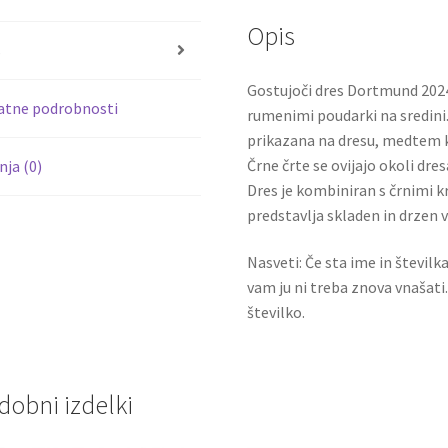
o
er
Opis
o
s
k
Gostujoči dres Dortmund 2024
atne podrobnosti
rumenimi poudarki na sredini.
prikazana na dresu, medtem ko
Črne črte se ovijajo okoli dres
ja (0)
Dres je kombiniran s črnimi k
predstavlja skladen in drzen
Nasveti: Če sta ime in številk
vam ju ni treba znova vnašati
številko.
dobni izdelki