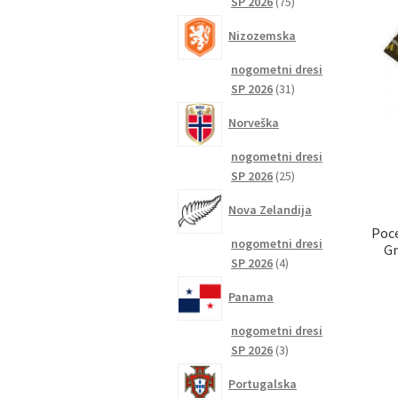
75
SP 2026
75
izdelkov
Nizozemska
nogometni dresi
31
SP 2026
31
izdelkov
Norveška
nogometni dresi
25
SP 2026
25
izdelkov
Nova Zelandija
Poce
nogometni dresi
Gr
4
SP 2026
4
izdelki
Panama
nogometni dresi
3
SP 2026
3
izdelki
Portugalska