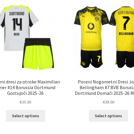
različic.
razl
Možnosti
Mož
lahko
lah
izberete
izb
na
na
strani
str
izdelka
izd
ni dresi za otroke Maximilian
Poceni Nogometni Dresi J
eier #14 Borussia Dortmund
Bellingham #7 BVB Boruss
Gostujoči 2025-26
Dortmund Domači 2025-26 M
€
35.00
€
38.00
Ta
Ta
Select options
Select options
izdelek
izd
ima
im
več
ve