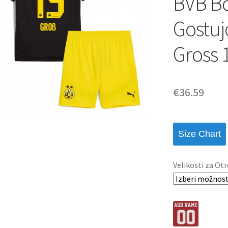
BVB B
Gostuj
Gross 
€
36.59
Size Chart
Velikosti za Otr