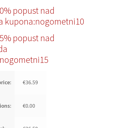
10% popust nad
a kupona:nogometni10
15% popust nad
da
nogometni15
rice:
€36.59
ions:
€0.00