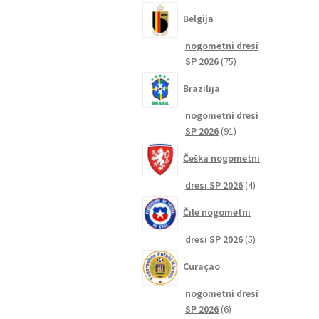
izdelkov
Belgija
nogometni dresi
75
SP 2026
75
izdelkov
Brazilija
nogometni dresi
91
SP 2026
91
izdelkov
Češka nogometni
4
dresi SP 2026
4
izdelki
Čile nogometni
5
dresi SP 2026
5
izdelkov
Curaçao
nogometni dresi
6
SP 2026
6