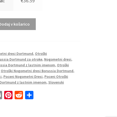
al:
€36.59
Dodaj v košarico
tni dresi Dortmund
,
Otroški
russia Dortmund za otroke
,
Nogometni dresi
,
russia Dortmund z lastnim imenom
,
Otroški
,
Otroški Nogometni dresi Borussia Dortmund
,
i
,
Poceni Nogometni Dresi
,
Poceni Otroški
 Dortmund z lastnim imenom
,
Slovenski
E
Pi
R
S
m
nt
e
h
ai
er
d
ar