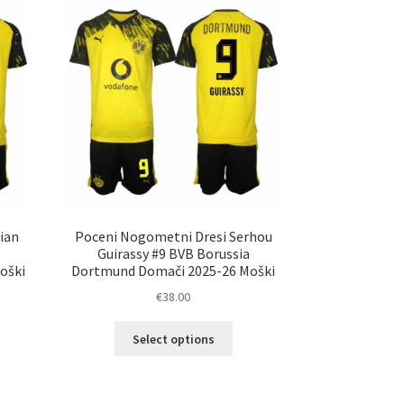
ian
Poceni Nogometni Dresi Serhou
Guirassy #9 BVB Borussia
oški
Dortmund Domači 2025-26 Moški
€
38.00
Ta
Select options
elek
izdelek
a
ima
č
več