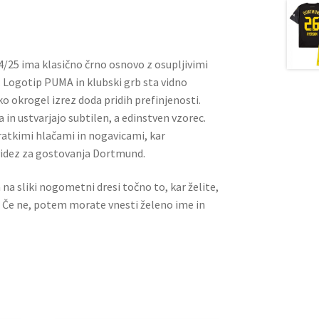
l
es
di
e
t
t
/25 ima klasično črno osnovo z osupljivimi
 Logotip PUMA in klubski grb sta vidno
 okrogel izrez doda pridih prefinjenosti.
a in ustvarjajo subtilen, a edinstven vzorec.
ratkimi hlačami in nogavicami, kar
 videz za gostovanja Dortmund.
a na sliki nogometni dresi točno to, kar želite,
. Če ne, potem morate vnesti želeno ime in