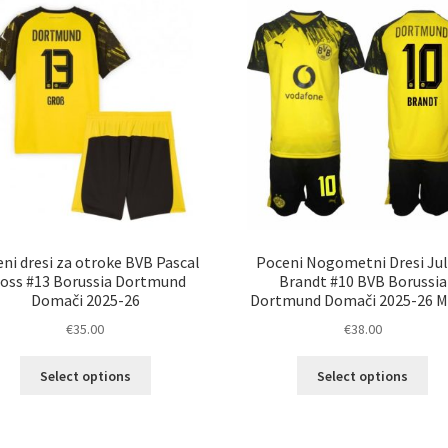
ni dresi za otroke BVB Pascal
Poceni Nogometni Dresi Jul
oss #13 Borussia Dortmund
Brandt #10 BVB Borussia
Domači 2025-26
Dortmund Domači 2025-26 M
€
35.00
€
38.00
Ta
Ta
Select options
Select options
izdelek
izd
ima
im
več
ve