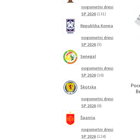
nogometni dresi
131
SP 2026
131
izdelkov
Republika Koreja
nogometni dresi
5
SP 2026
5
izdelkov
Senegal
nogometni dresi
16
SP 2026
16
izdelkov
Poce
Škotska
B
nogometni dresi
6
SP 2026
6
izdelkov
Španija
nogometni dresi
124
SP 2026
124