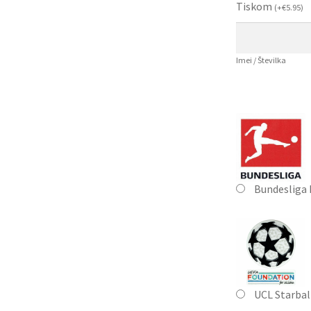
Tiskom
(
+
€
5.95
)
Imei / Številka
Bundesliga
UCL Starbal