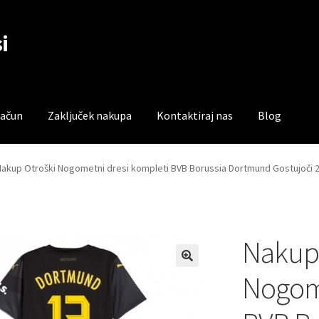
i
račun
Zaključek nakupa
Kontaktiraj nas
Blog
čun
Trgovina
Zaključek nakupa
Nakup Otroški Nogometni dresi kompleti BVB Borussia Dortmund Gostujoči 2
Nakup 
Nogome