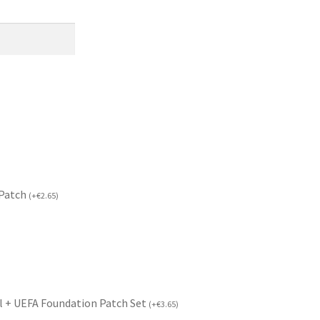
 Patch
(
+
€
2.65
)
l + UEFA Foundation Patch Set
(
+
€
3.65
)