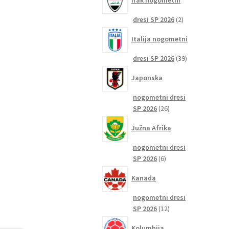
Irak nogometni
2
dresi SP 2026
2
izdelka
Italija nogometni
39
dresi SP 2026
39
izdelkov
Japonska
nogometni dresi
26
SP 2026
26
izdelkov
Južna Afrika
nogometni dresi
6
SP 2026
6
izdelkov
Kanada
nogometni dresi
12
SP 2026
12
izdelkov
Kolumbija