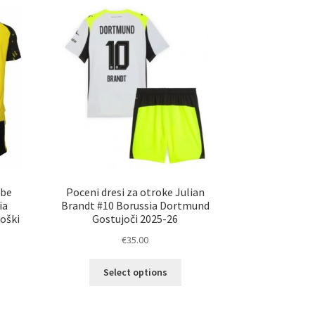
ičic.
različic.
nosti
Možnosti
ko
lahko
erete
izberete
na
ani
strani
elka
izdelka
obe
Poceni dresi za otroke Julian
ia
Brandt #10 Borussia Dortmund
oški
Gostujoči 2025-26
€
35.00
Ta
Select options
elek
izdelek
a
ima
č
več