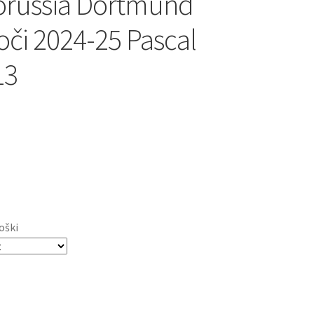
orussia Dortmund
oči 2024-25 Pascal
13
oški