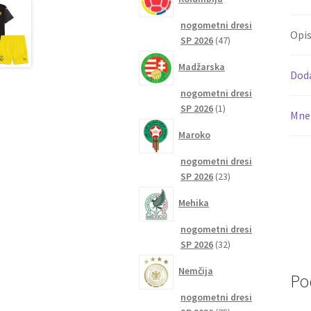
nogometni dresi
Opi
47
SP 2026
47
izdelkov
Madžarska
Dod
nogometni dresi
1
SP 2026
1
Mnen
izdelek
Maroko
nogometni dresi
23
SP 2026
23
izdelkov
Mehika
nogometni dresi
32
SP 2026
32
izdelkov
Nemčija
Po
nogometni dresi