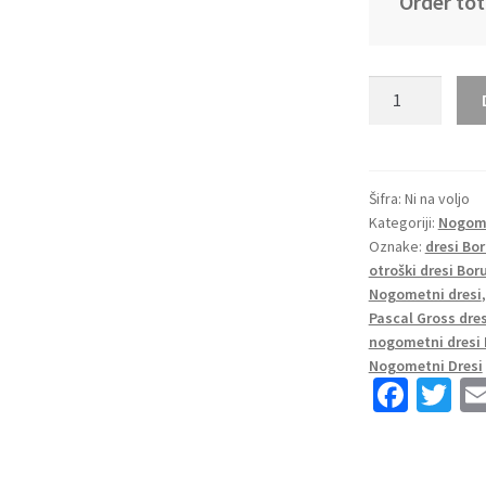
Order tot
Nakup
Otroški
Nogometni
dresi
kompleti
Šifra:
Ni na voljo
Kategoriji:
Nogome
BVB
Oznake:
dresi Bo
Borussia
otroški dresi Bo
Dortmund
Nogometni dresi
Gostujoči
Pascal Gross dres
2024-
nogometni dresi
25
Nogometni Dresi
Fa
T
Pascal
Gross
ce
wi
13
b
tt
količina