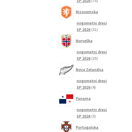
75
SP 2026
75
izdelkov
Nizozemska
nogometni dresi
31
SP 2026
31
izdelkov
Norveška
nogometni dresi
25
SP 2026
25
izdelkov
Nova Zelandija
nogometni dresi
4
SP 2026
4
izdelki
Panama
nogometni dresi
3
SP 2026
3
izdelki
Portugalska