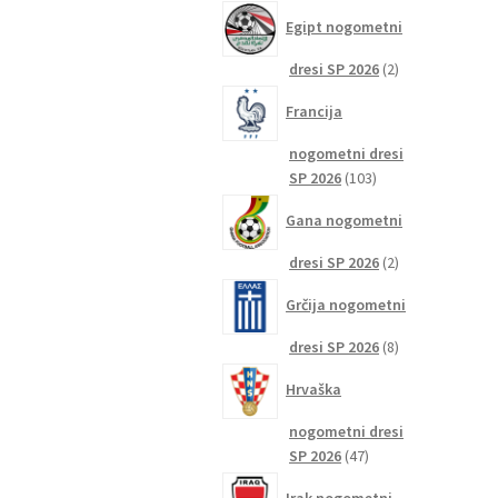
izdelkov
Egipt nogometni
2
dresi SP 2026
2
izdelka
Francija
nogometni dresi
103
SP 2026
103
izdelki
Gana nogometni
2
dresi SP 2026
2
izdelka
Grčija nogometni
8
dresi SP 2026
8
izdelkov
Hrvaška
nogometni dresi
47
SP 2026
47
izdelkov