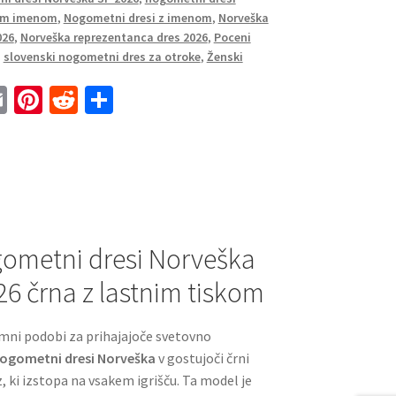
nim imenom
,
Nogometni dresi z imenom
,
Norveška
026
,
Norveška reprezentanca dres 2026
,
Poceni
,
slovenski nogometni dres za otroke
,
Ženski
E
Pi
R
S
m
nt
e
h
ai
er
d
ar
l
es
di
e
t
t
gometni dresi Norveška
26 črna z lastnim tiskom
emni podobi za prihajajoče svetovno
nogometni dresi Norveška
v gostujoči črni
, ki izstopa na vsakem igrišču. Ta model je