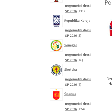
Po
nogometni dresi
131
SP 2026
131
izdelkov
Republika Koreja
nogometni dresi
5
SP 2026
5
izdelkov
Senegal
nogometni dresi
16
SP 2026
16
izdelkov
Škotska
Otr
nogometni dresi
H
6
SP 2026
6
izdelkov
Španija
nogometni dresi
124
SP 2026
124