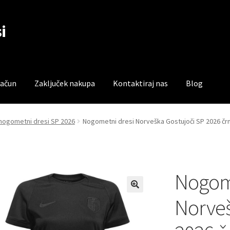
i
račun
Zaključek nakupa
Kontaktiraj nas
Blog
čun
Trgovina
Zaključek nakupa
nogometni dresi SP 2026
Nogometni dresi Norveška Gostujoči SP 2026 čr
Nogome
Norveš