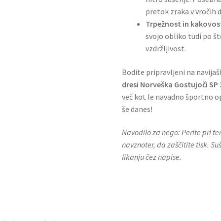
pretok zraka v vročih 
Trpežnost in kakovos
svojo obliko tudi po št
vzdržljivost.
Bodite pripravljeni na navijaš
dresi Norveška Gostujoči SP
več kot le navadno športno o
še danes!
Navodilo za nego: Perite pri t
navznoter, da zaščitite tisk. S
likanju čez napise.