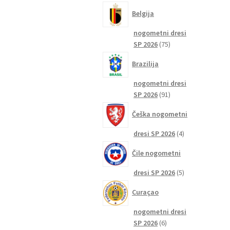
izdelkov
Belgija
nogometni dresi
75
SP 2026
75
izdelkov
Brazilija
nogometni dresi
91
SP 2026
91
izdelkov
Češka nogometni
4
dresi SP 2026
4
izdelki
Čile nogometni
5
dresi SP 2026
5
izdelkov
Curaçao
nogometni dresi
6
SP 2026
6