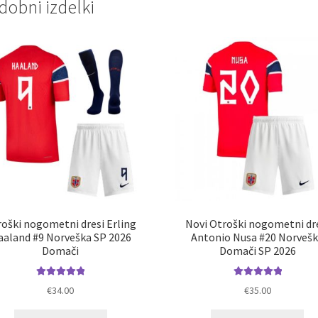
dobni izdelki
oški nogometni dresi Erling
Novi Otroški nogometni dr
aaland #9 Norveška SP 2026
Antonio Nusa #20 Norveš
Domači
Domači SP 2026
Ocenjeno
Ocenjeno
€
34.00
€
35.00
5.00
od 5
5.00
od 5
Ta
Ta