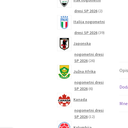
Irak nogometni
2
dresi SP 2026
2
izdelka
Italija nogometni
39
dresi SP 2026
39
izdelkov
Japonska
nogometni dresi
26
SP 2026
26
izdelkov
Opi
Južna Afrika
nogometni dresi
Dod
6
SP 2026
6
izdelkov
Kanada
Mnen
nogometni dresi
12
SP 2026
12
izdelkov
Kolumbija