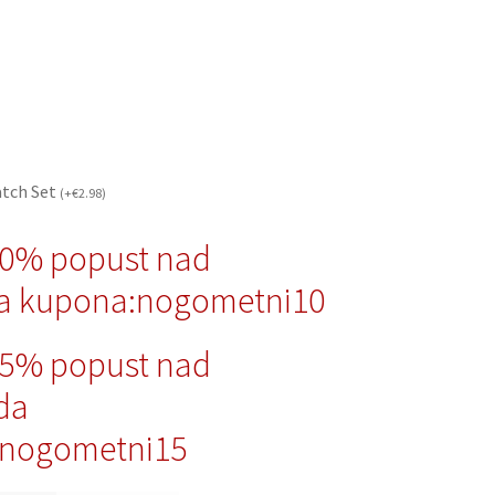
atch Set
(
+
€
2.98
)
10% popust nad
a kupona:nogometni10
15% popust nad
da
nogometni15