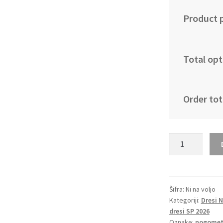
Product p
Total opt
Order tot
Nogometni
dresi
Norveška
Gostujoči
SP
Šifra:
Ni na voljo
Kategoriji:
Dresi 
2026
dresi SP 2026
črna
Oznake:
nogometn