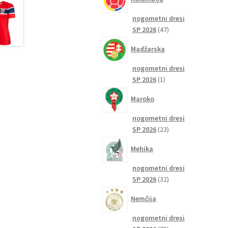
nogometni dresi
47
SP 2026
47
izdelkov
Madžarska
nogometni dresi
1
SP 2026
1
izdelek
Maroko
nogometni dresi
23
SP 2026
23
izdelkov
Mehika
nogometni dresi
32
SP 2026
32
izdelkov
Nemčija
nogometni dresi