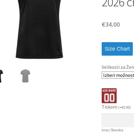
2026 č
€
34.00
Size Chart
Velikosti za Žen
Tiskom
(
+
€
5.95
)
Imei / Številka