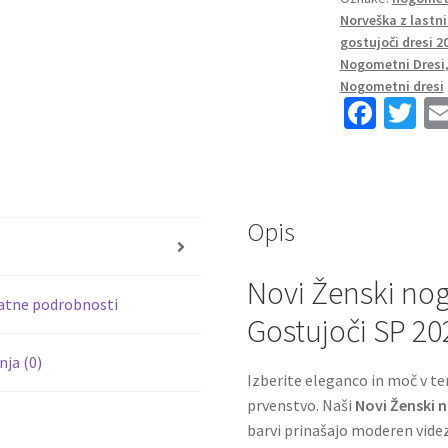
Ženski
Norveška z last
količina
gostujoči dresi 2
Nogometni Dresi
Nogometni dresi
Fa
T
ce
wi
b
tt
o
er
Opis
o
s
k
Novi Ženski no
atne podrobnosti
Gostujoči SP 20
ja (0)
Izberite eleganco in moč v t
prvenstvo. Naši
Novi Ženski 
barvi prinašajo moderen videz