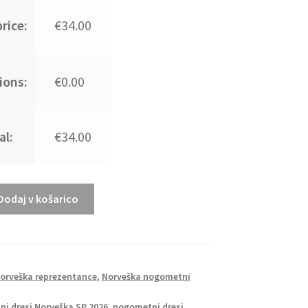
rice:
€34.00
ions:
€0.00
al:
€34.00
Dodaj v košarico
Norveška reprezentance
,
Norveška nogometni
i dresi Norveška SP 2026
,
nogometni dresi