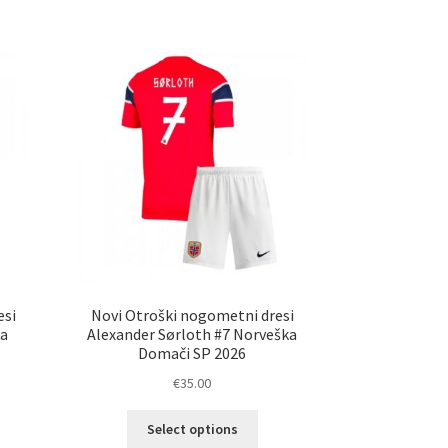
esi
Novi Otroški nogometni dresi
ka
Alexander Sørloth #7 Norveška
Domači SP 2026
€
35.00
Ta
Select options
izdelek