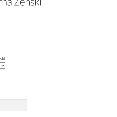
rna Ženski
ski