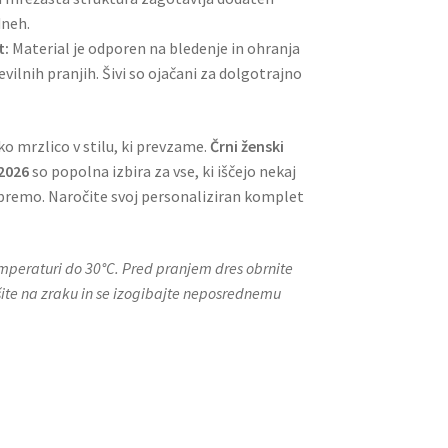
dneh.
t:
Material je odporen na bledenje in ohranja
evilnih pranjih. Šivi so ojačani za dolgotrajno
ko mrzlico v stilu, ki prevzame.
Črni ženski
 2026
so popolna izbira za vse, ki iščejo nekaj
premo. Naročite svoj personaliziran komplet
emperaturi do 30°C. Pred pranjem dres obrnite
ušite na zraku in se izogibajte neposrednemu