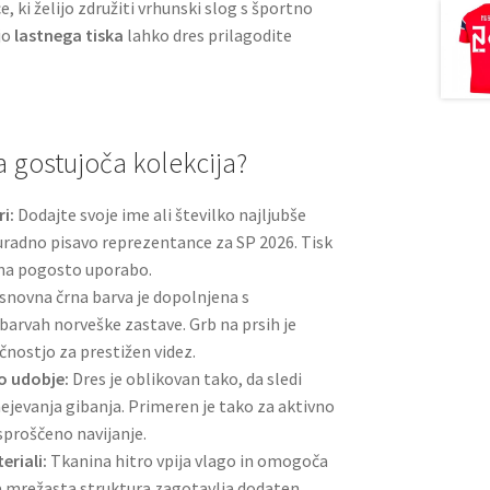
, ki želijo združiti vrhunski slog s športno
jo
lastnega tiska
lahko dres prilagodite
a gostujoča kolekcija?
i:
Dodajte svoje ime ali številko najljubše
uradno pisavo reprezentance za SP 2026. Tisk
 na pogosto uporabo.
novna črna barva je dopolnjena s
 barvah norveške zastave. Grb na prsih je
čnostjo za prestižen videz.
o udobje:
Dres je oblikovan tako, da sledi
ejevanja gibanja. Primeren je tako za aktivno
sproščeno navijanje.
riali:
Tkanina hitro vpija vlago in omogoča
a mrežasta struktura zagotavlja dodaten