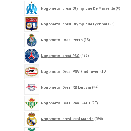
0
Nogometni dresi Olympique De Marseille
0
izdelk
3
Nogometni dresi Olympique Lyonnais
3
izdelki
13
Nogometni Dresi Porto
13
izdelkov
431
Nogometni dresi PSG
431
izdelkov
19
Nogometni Dresi PSV Eindhoven
19
izdelkov
84
Nogometni Dresi RB Leipzig
84
izdelkov
27
Nogometni Dresi Real Betis
27
izdelkov
696
Nogometni dresi Real Madrid
696
izdelkov
0