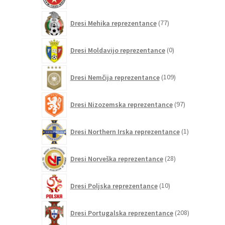
izdelkov
77
Dresi Mehika reprezentance
77
izdelkov
0
Dresi Moldavijo reprezentance
0
izdelkov
109
Dresi Nemčija reprezentance
109
izdelkov
97
Dresi Nizozemska reprezentance
97
izdelkov
1
Dresi Northern Irska reprezentance
1
izdelek
28
Dresi Norveška reprezentance
28
izdelkov
10
Dresi Poljska reprezentance
10
izdelkov
208
Dresi Portugalska reprezentance
208
izdelkov