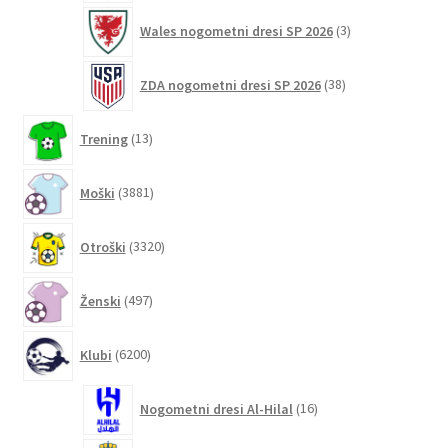
3
Wales nogometni dresi SP 2026
3
izdelki
38
ZDA nogometni dresi SP 2026
38
izdelkov
13
Trening
13
izdelkov
3881
Moški
3881
izdelkov
3320
Otroški
3320
izdelkov
497
Ženski
497
izdelkov
6200
Klubi
6200
izdelkov
16
Nogometni dresi Al-Hilal
16
izdelkov