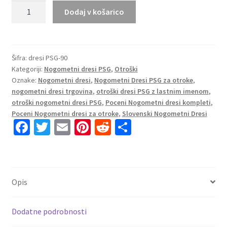
Otroški
Dodaj v košarico
Nogometni
Dresi
za
otroke
Šifra:
dresi PSG-90
Kategoriji:
Nogometni dresi PSG
,
Otroški
Paris
Oznake:
Nogometni dresi
,
Nogometni Dresi PSG za otroke
,
Saint-
nogometni dresi trgovina
,
otroški dresi PSG z lastnim imenom
,
Germain
otroški nogometni dresi PSG
,
Poceni Nogometni dresi kompleti
,
PSG
Poceni Nogometni dresi za otroke
,
Slovenski Nogometni Dresi
Vratar
Fa
T
E
Pi
R
S
Tretji
ce
wi
m
nt
e
h
2024-
b
tt
ai
er
d
ar
25
o
er
l
es
di
e
rumena
Opis
Matvei
o
t
t
Safonov
k
39
Dodatne podrobnosti
količina