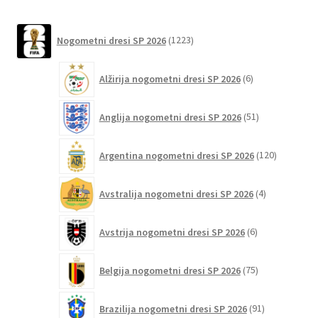
različic.
Možnosti
1223
Nogometni dresi SP 2026
1223
lahko
izdelkov
izberete
6
Alžirija nogometni dresi SP 2026
6
na
izdelkov
strani
51
izdelka
Anglija nogometni dresi SP 2026
51
izdelkov
120
Argentina nogometni dresi SP 2026
120
izdelkov
4
Avstralija nogometni dresi SP 2026
4
izdelki
6
Avstrija nogometni dresi SP 2026
6
izdelkov
75
Belgija nogometni dresi SP 2026
75
izdelkov
91
Brazilija nogometni dresi SP 2026
91
izdelkov