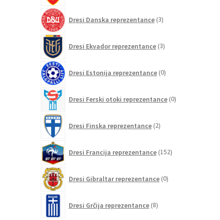
3
Dresi Danska reprezentance
3
izdelki
3
Dresi Ekvador reprezentance
3
izdelki
0
Dresi Estonija reprezentance
0
izdelkov
0
Dresi Ferski otoki reprezentance
0
izdelkov
2
Dresi Finska reprezentance
2
izdelka
152
Dresi Francija reprezentance
152
izdelkov
0
Dresi Gibraltar reprezentance
0
izdelkov
8
Dresi Grčija reprezentance
8
izdelkov