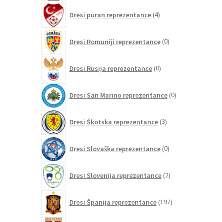
4
Dresi puran reprezentance
4
izdelki
0
Dresi Romuniji reprezentance
0
izdelkov
0
Dresi Rusija reprezentance
0
izdelkov
0
Dresi San Marino reprezentance
0
izdelkov
3
Dresi Škotska reprezentance
3
izdelki
0
Dresi Slovaška reprezentance
0
izdelkov
2
Dresi Slovenija reprezentance
2
izdelka
197
Dresi Španija reprezentance
197
izdelkov