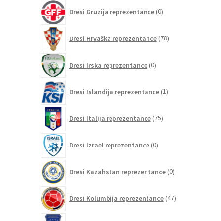
0
Dresi Gruzija reprezentance
0
izdelkov
78
Dresi Hrvaška reprezentance
78
izdelkov
0
Dresi Irska reprezentance
0
izdelkov
1
Dresi Islandija reprezentance
1
izdelek
75
Dresi Italija reprezentance
75
izdelkov
0
Dresi Izrael reprezentance
0
izdelkov
0
Dresi Kazahstan reprezentance
0
izdelkov
47
Dresi Kolumbija reprezentance
47
izdelkov
0