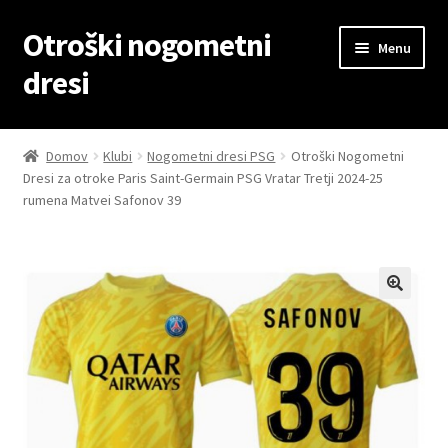
Otroški nogometni
Skip
Skip
Menu
to
to
dresi
navigation
content
Domov
Domov
Klubi
Nogometni dresi PSG
Otroški Nogometni
Dresi za otroke Paris Saint-Germain PSG Vratar Tretji 2024-25
Blog
rumena Matvei Safonov 39
Kontaktiraj nas
Košarica
Moj račun
Trgovina
Zaključek nakupa