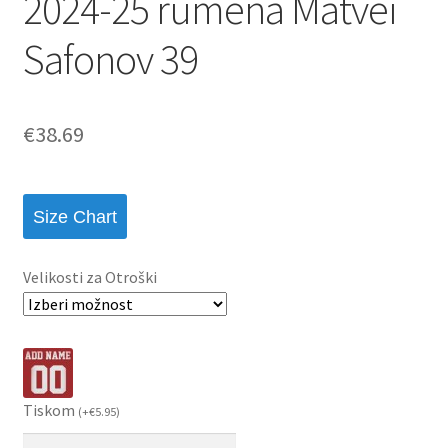
2024-25 rumena Matvei
Safonov 39
€
38.69
Size Chart
Velikosti za Otroški
Tiskom
(
+
€
5.95
)