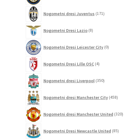
171
Nogometni dresi Juventus
171
izdelkov
8
Nogometni Dresi Lazio
8
izdelkov
0
Nogometni Dresi Leicester City
0
izdelkov
4
Nogometni Dresi Lille OSC
4
izdelki
350
Nogometni dresi Liverpool
350
izdelkov
458
Nogometni dresi Manchester City
458
izdelkov
320
Nogometni dresi Manchester United
320
izdelkov
85
Nogometni Dresi Newcastle United
85
izdelkov