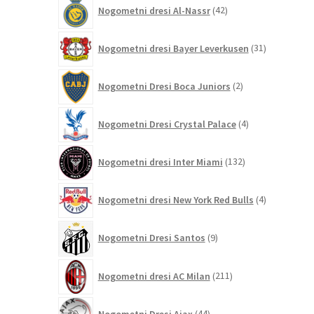
42
Nogometni dresi Al-Nassr
42
izdelkov
31
Nogometni dresi Bayer Leverkusen
31
izdelkov
2
Nogometni Dresi Boca Juniors
2
izdelka
4
Nogometni Dresi Crystal Palace
4
izdelki
132
Nogometni dresi Inter Miami
132
izdelkov
4
Nogometni dresi New York Red Bulls
4
izdelki
9
Nogometni Dresi Santos
9
izdelkov
211
Nogometni dresi AC Milan
211
izdelkov
44
Nogometni Dresi Ajax
44