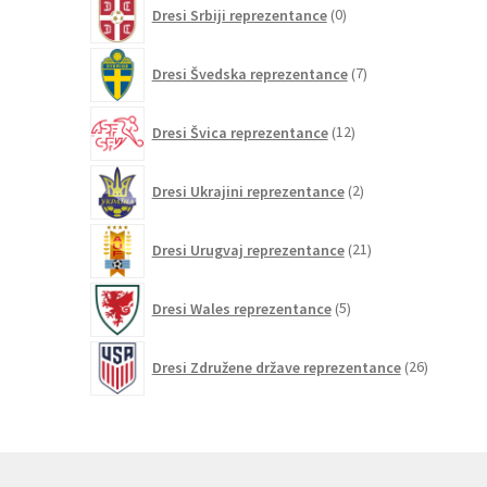
0
Dresi Srbiji reprezentance
0
izdelkov
7
Dresi Švedska reprezentance
7
izdelkov
12
Dresi Švica reprezentance
12
izdelkov
2
Dresi Ukrajini reprezentance
2
izdelka
21
Dresi Urugvaj reprezentance
21
izdelkov
5
Dresi Wales reprezentance
5
izdelkov
26
Dresi Združene države reprezentance
26
izdelkov