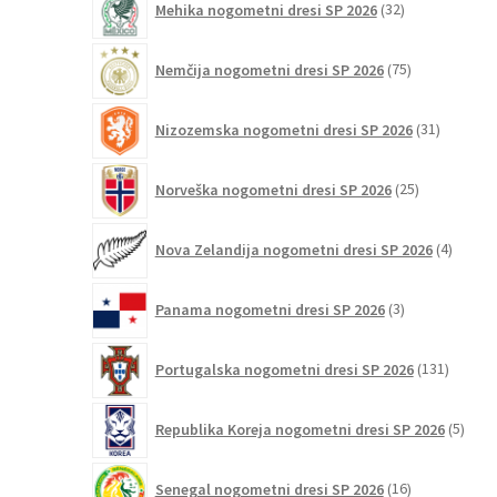
Mehika nogometni dresi SP 2026
32
izdelkov
75
Nemčija nogometni dresi SP 2026
75
izdelkov
31
Nizozemska nogometni dresi SP 2026
31
izdelkov
25
Norveška nogometni dresi SP 2026
25
izdelkov
4
Nova Zelandija nogometni dresi SP 2026
4
izdelki
3
Panama nogometni dresi SP 2026
3
izdelki
131
Portugalska nogometni dresi SP 2026
131
izdelko
5
Republika Koreja nogometni dresi SP 2026
5
izdel
16
Senegal nogometni dresi SP 2026
16