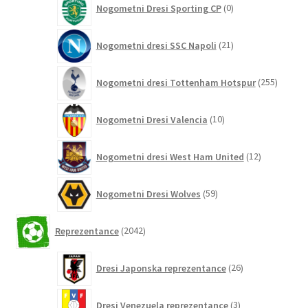
Nogometni Dresi Sporting CP
0
izdelkov
21
Nogometni dresi SSC Napoli
21
izdelkov
255
Nogometni dresi Tottenham Hotspur
255
izdelko
10
Nogometni Dresi Valencia
10
izdelkov
12
Nogometni dresi West Ham United
12
izdelkov
59
Nogometni Dresi Wolves
59
izdelkov
2042
Reprezentance
2042
izdelkov
26
Dresi Japonska reprezentance
26
izdelkov
3
Dresi Venezuela reprezentance
3