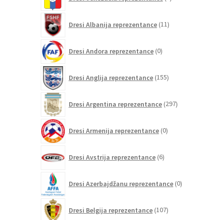
izdelki
11
Dresi Albanija reprezentance
11
izdelkov
0
Dresi Andora reprezentance
0
izdelkov
155
Dresi Anglija reprezentance
155
izdelkov
297
Dresi Argentina reprezentance
297
izdelkov
0
Dresi Armenija reprezentance
0
izdelkov
6
Dresi Avstrija reprezentance
6
izdelkov
0
Dresi Azerbajdžanu reprezentance
0
izdelkov
107
Dresi Belgija reprezentance
107
izdelkov