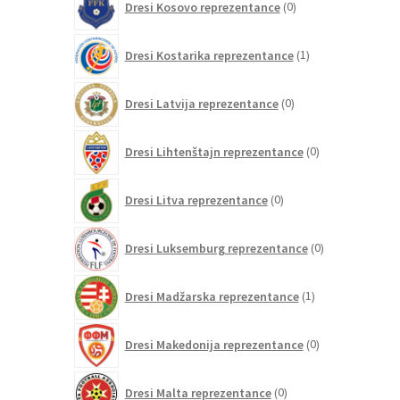
Dresi Kosovo reprezentance
0
izdelkov
1
Dresi Kostarika reprezentance
1
izdelek
0
Dresi Latvija reprezentance
0
izdelkov
0
Dresi Lihtenštajn reprezentance
0
izdelkov
0
Dresi Litva reprezentance
0
izdelkov
0
Dresi Luksemburg reprezentance
0
izdelkov
1
Dresi Madžarska reprezentance
1
izdelek
0
Dresi Makedonija reprezentance
0
izdelkov
0
Dresi Malta reprezentance
0