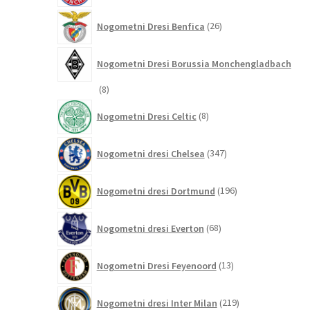
26
Nogometni Dresi Benfica
26
izdelkov
Nogometni Dresi Borussia Monchengladbach
8
8
izdelkov
8
Nogometni Dresi Celtic
8
izdelkov
347
Nogometni dresi Chelsea
347
izdelkov
196
Nogometni dresi Dortmund
196
izdelkov
68
Nogometni dresi Everton
68
izdelkov
13
Nogometni Dresi Feyenoord
13
izdelkov
219
Nogometni dresi Inter Milan
219
izdelkov