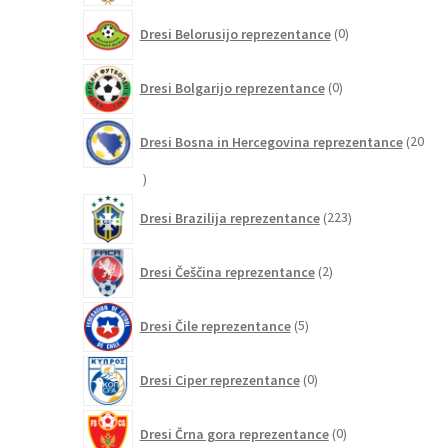
0
Dresi Belorusijo reprezentance
0
izdelkov
0
Dresi Bolgarijo reprezentance
0
izdelkov
Dresi Bosna in Hercegovina reprezentance
20
20
izdelkov
223
Dresi Brazilija reprezentance
223
izdelkov
2
Dresi Češčina reprezentance
2
izdelka
5
Dresi Čile reprezentance
5
izdelkov
0
Dresi Ciper reprezentance
0
izdelkov
0
Dresi Črna gora reprezentance
0
izdelkov