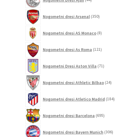
izdelkov
350
Nogometni dresi Arsenal
350
izdelkov
8
Nogometni dresi AS Monaco
8
izdelkov
121
Nogometni dresi As Roma
121
izdelkov
71
Nogometni Dresi Aston Villa
71
izdelkov
24
Nogometni dresi Athletic Bilbao
24
izdelkov
184
Nogometni dresi Atletico Madrid
184
izdelkov
695
Nogometni dresi Barcelona
695
izdelkov
306
Nogometni dresi Bayern Munich
306
izdelkov