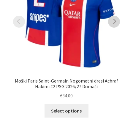
Moški Paris Saint-Germain Nogometni dresi Achraf
Hakimi #2 PSG 2026/27 Domači
€
34.00
Ta
Select options
izdelek
ima
več