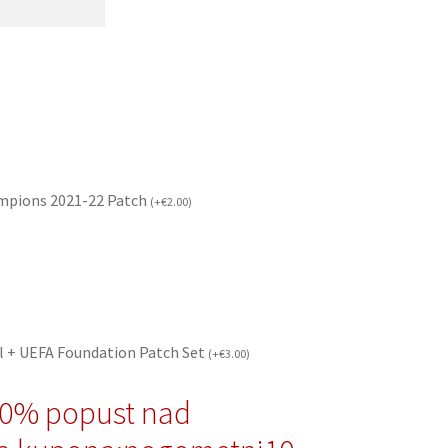
mpions 2021-22 Patch
(
+
€
2.00
)
l + UEFA Foundation Patch Set
(
+
€
3.00
)
10% popust nad