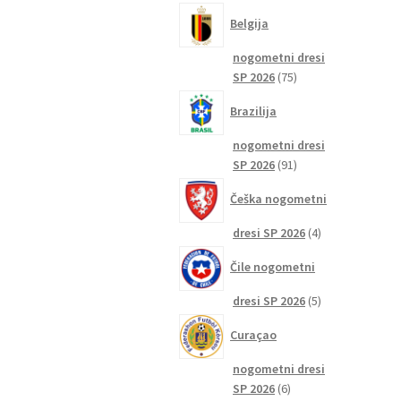
izdelkov
Belgija
nogometni dresi
75
SP 2026
75
izdelkov
Brazilija
nogometni dresi
91
SP 2026
91
izdelkov
Češka nogometni
4
dresi SP 2026
4
izdelki
Čile nogometni
5
dresi SP 2026
5
izdelkov
Curaçao
nogometni dresi
6
SP 2026
6