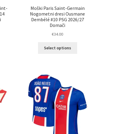
int-
Moški Paris Saint-Germain
#14
Nogometni dresi Ousmane
i
Dembélé #10 PSG 2026/27
Domači
€
34.00
Ta
elek
Select options
izdelek
a
ima
č
več
ičic.
različic.
nosti
Možnosti
ko
lahko
erete
izberete
na
ani
strani
elka
izdelka