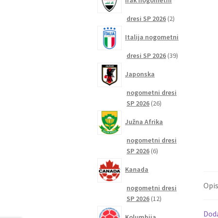
Irak nogometni
2
dresi SP 2026
2
izdelka
Italija nogometni
39
dresi SP 2026
39
izdelkov
Japonska
nogometni dresi
26
SP 2026
26
izdelkov
Južna Afrika
nogometni dresi
6
SP 2026
6
izdelkov
Kanada
Opi
nogometni dresi
12
SP 2026
12
izdelkov
Dod
Kolumbija