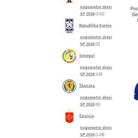
nogometni dresi
Poc
131
SP 2026
131
Ge
izdelkov
Republika Koreja
nogometni dresi
5
SP 2026
5
izdelkov
Senegal
nogometni dresi
16
SP 2026
16
izdelkov
Škotska
nogometni dresi
6
SP 2026
6
izdelkov
Španija
nogometni dresi
124
SP 2026
124