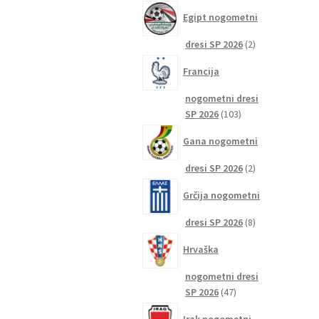
izdelkov
Egipt nogometni
2
dresi SP 2026
2
izdelka
Francija
nogometni dresi
103
SP 2026
103
izdelki
Gana nogometni
2
dresi SP 2026
2
izdelka
Grčija nogometni
8
dresi SP 2026
8
izdelkov
Hrvaška
nogometni dresi
47
SP 2026
47
izdelkov