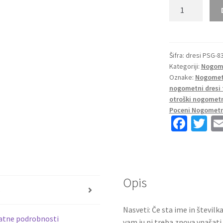
Otroški
Nogometni
Dresi
za
otroke
Šifra:
dresi PSG-8
Kategoriji:
Nogome
Paris
Oznake:
Nogometn
Saint-
nogometni dresi 
Germain
otroški nogometn
PSG
Poceni Nogometni
Vratar
Fa
T
Tretji
ce
wi
2024-
b
tt
25
o
er
količina
Opis
o
s
k
Nasveti: Če sta ime in številk
atne podrobnosti
vam ju ni treba znova vnašati