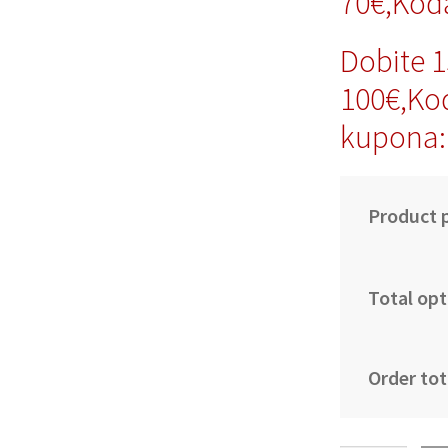
70€,Kod
Dobite 
100€,Ko
kupona:
Product p
Total opt
Order tot