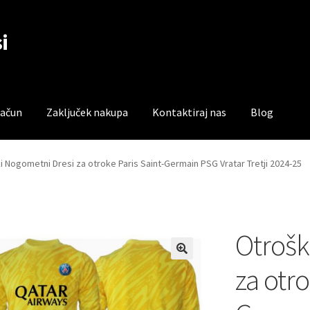
i
račun
Zaključek nakupa
Kontaktiraj nas
Blog
čun
Trgovina
Zaključek nakupa
i Nogometni Dresi za otroke Paris Saint-Germain PSG Vratar Tretji 2024-25
Otrošk
za otro