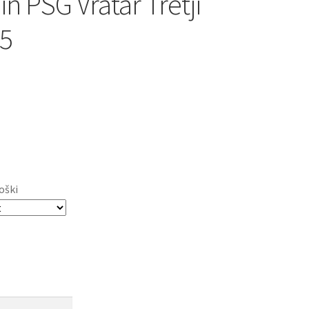
n PSG Vratar Tretji
5
oški