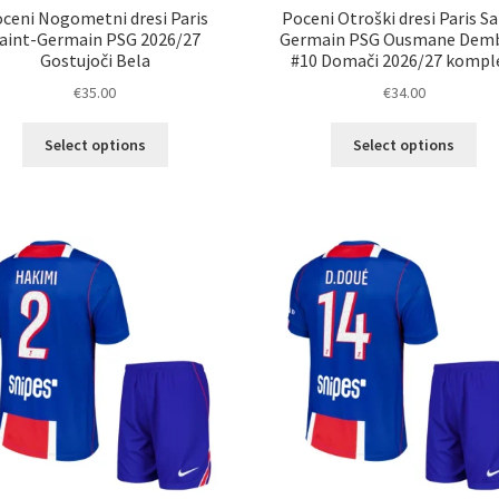
ceni Nogometni dresi Paris
Poceni Otroški dresi Paris Sa
aint-Germain PSG 2026/27
Germain PSG Ousmane Dem
Gostujoči Bela
#10 Domači 2026/27 kompl
€
35.00
€
34.00
Ta
Ta
Select options
Select options
izdelek
izd
ima
im
več
ve
različic.
razl
Možnosti
Mož
lahko
lah
izberete
izb
na
na
strani
str
izdelka
izd