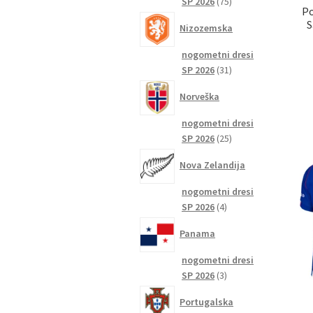
75
SP 2026
75
Po
izdelkov
S
Nizozemska
nogometni dresi
31
SP 2026
31
izdelkov
Norveška
nogometni dresi
25
SP 2026
25
izdelkov
Nova Zelandija
nogometni dresi
4
SP 2026
4
izdelki
Panama
nogometni dresi
3
SP 2026
3
izdelki
Portugalska