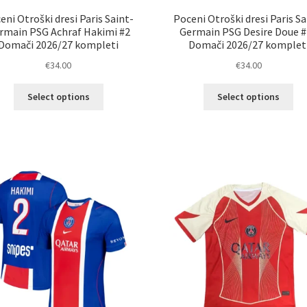
eni Otroški dresi Paris Saint-
Poceni Otroški dresi Paris Sa
rmain PSG Achraf Hakimi #2
Germain PSG Desire Doue 
Domači 2026/27 kompleti
Domači 2026/27 komplet
€
34.00
€
34.00
Ta
Ta
Select options
Select options
izdelek
izd
ima
im
več
ve
različic.
razl
Možnosti
Mož
lahko
lah
izberete
izb
na
na
strani
str
izdelka
izd