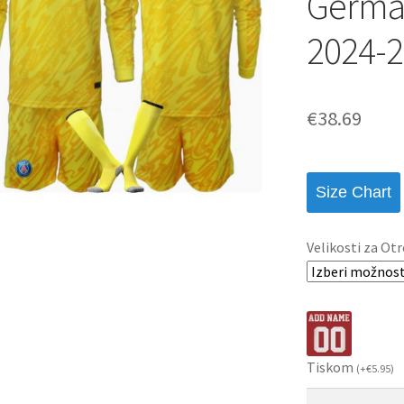
Germai
2024-2
€
38.69
Size Chart
Velikosti za Otr
Tiskom
(
+
€
5.95
)