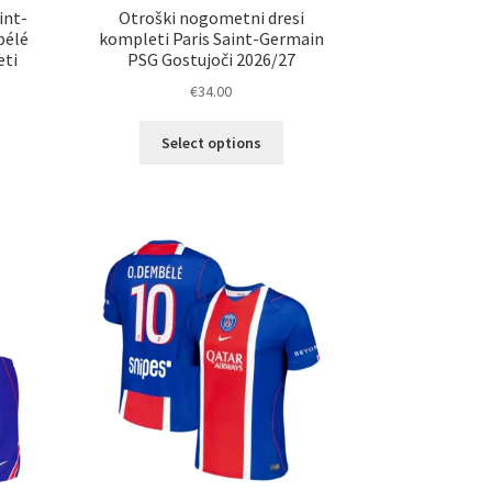
int-
Otroški nogometni dresi
bélé
kompleti Paris Saint-Germain
eti
PSG Gostujoči 2026/27
€
34.00
Ta
Select options
elek
izdelek
a
ima
č
več
ičic.
različic.
nosti
Možnosti
ko
lahko
erete
izberete
na
ani
strani
elka
izdelka