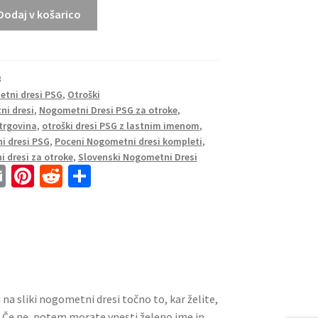
Dodaj v košarico
3
tni dresi PSG
,
Otroški
i dresi
,
Nogometni Dresi PSG za otroke
,
trgovina
,
otroški dresi PSG z lastnim imenom
,
i dresi PSG
,
Poceni Nogometni dresi kompleti
,
 dresi za otroke
,
Slovenski Nogometni Dresi
E
Pi
R
S
m
nt
e
h
ai
er
d
ar
l
es
di
e
t
t
a na sliki nogometni dresi točno to, kar želite,
. Če ne, potem morate vnesti želeno ime in