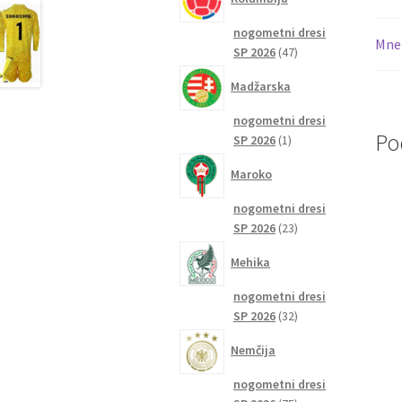
nogometni dresi
Mnen
47
SP 2026
47
izdelkov
Madžarska
nogometni dresi
Po
1
SP 2026
1
izdelek
Maroko
nogometni dresi
23
SP 2026
23
izdelkov
Mehika
nogometni dresi
32
SP 2026
32
izdelkov
Nemčija
nogometni dresi