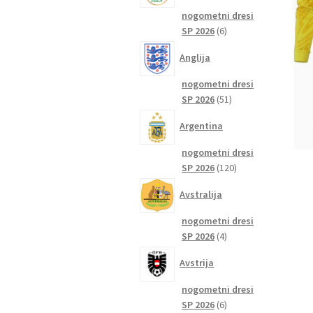
nogometni dresi
6
SP 2026
6
izdelkov
Anglija
nogometni dresi
51
SP 2026
51
izdelkov
Argentina
nogometni dresi
120
SP 2026
120
izdelkov
Avstralija
nogometni dresi
4
SP 2026
4
izdelki
Avstrija
nogometni dresi
6
SP 2026
6