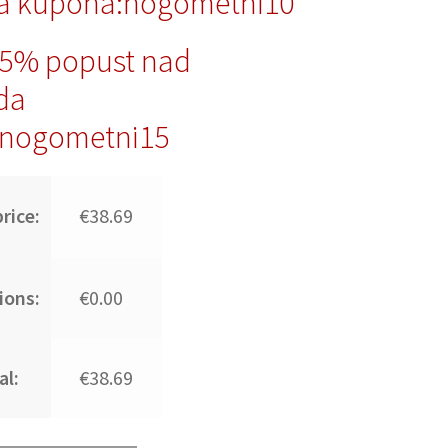
a kupona:nogometni10
15% popust nad
da
nogometni15
rice:
€38.69
ions:
€0.00
al:
€38.69