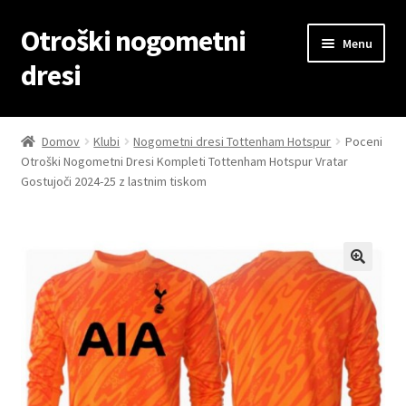
Otroški nogometni
Skip
Skip
Menu
to
to
dresi
navigation
content
Domov
Domov
Klubi
Nogometni dresi Tottenham Hotspur
Poceni
Otroški Nogometni Dresi Kompleti Tottenham Hotspur Vratar
Blog
Gostujoči 2024-25 z lastnim tiskom
Kontaktiraj nas
Košarica
Moj račun
Trgovina
Zaključek nakupa