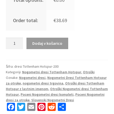
Order total:
€38.69
Poceni
Dodaj v košarico
Otroški
Nogometni
Dresi
Kompleti
Šifra:
dresi Tottenham Hotspur-200
Kategoriji:
Nogometni dresi Tottenham Hotspur
,
Otroški
Tottenham
Oznake:
Nogometni dresi
,
Nogometni Dresi Tottenham Hotspur
Hotspur
za otroke
,
nogometni dresi trgovina
,
Otroški dresi Tottenham
Vratar
Hotspur z lastnim imenom
,
Otroški Nogometni dresi Tottenham
Gostujoči
Hotspur
,
Poceni Nogometni dresi kompleti
,
Poceni Nogometni
2024-
dresi za otroke
,
Slovenski Nogometni Dresi
25
Fa
T
E
Pi
R
S
z