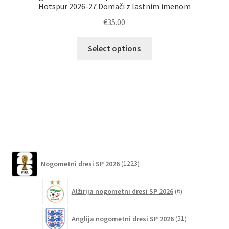
Hotspur 2026-27 Domači z lastnim imenom
N
€
35.00
Ta
Select options
izdelek
ima
več
različic.
Možnosti
lahko
izberete
na
1223
strani
Nogometni dresi SP 2026
1223
izdelkov
izdelka
6
Alžirija nogometni dresi SP 2026
6
izdelkov
51
Anglija nogometni dresi SP 2026
51
izdelkov