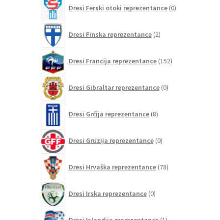
0
Dresi Ferski otoki reprezentance
0
izdelkov
2
Dresi Finska reprezentance
2
izdelka
152
Dresi Francija reprezentance
152
izdelkov
0
Dresi Gibraltar reprezentance
0
izdelkov
8
Dresi Grčija reprezentance
8
izdelkov
0
Dresi Gruzija reprezentance
0
izdelkov
78
Dresi Hrvaška reprezentance
78
izdelkov
0
Dresi Irska reprezentance
0
izdelkov
1