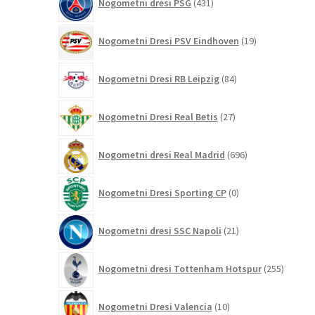
Nogometni dresi PSG
431
izdelkov
19
Nogometni Dresi PSV Eindhoven
19
izdelkov
84
Nogometni Dresi RB Leipzig
84
izdelkov
27
Nogometni Dresi Real Betis
27
izdelkov
696
Nogometni dresi Real Madrid
696
izdelkov
0
Nogometni Dresi Sporting CP
0
izdelkov
21
Nogometni dresi SSC Napoli
21
izdelkov
255
Nogometni dresi Tottenham Hotspur
255
izdelko
10
Nogometni Dresi Valencia
10
izdelkov