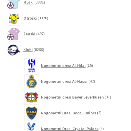
Moški
3881
izdelkov
3320
Otroški
3320
izdelkov
497
Ženski
497
izdelkov
6200
Klubi
6200
izdelkov
16
Nogometni dresi Al-Hilal
16
izdelkov
42
Nogometni dresi Al-Nassr
42
izdelkov
31
Nogometni dresi Bayer Leverkusen
31
izdelkov
2
Nogometni Dresi Boca Juniors
2
izdelka
4
Nogometni Dresi Crystal Palace
4