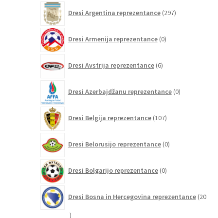
297
Dresi Argentina reprezentance
297
izdelkov
0
Dresi Armenija reprezentance
0
izdelkov
6
Dresi Avstrija reprezentance
6
izdelkov
0
Dresi Azerbajdžanu reprezentance
0
izdelkov
107
Dresi Belgija reprezentance
107
izdelkov
0
Dresi Belorusijo reprezentance
0
izdelkov
0
Dresi Bolgarijo reprezentance
0
izdelkov
Dresi Bosna in Hercegovina reprezentance
20
20