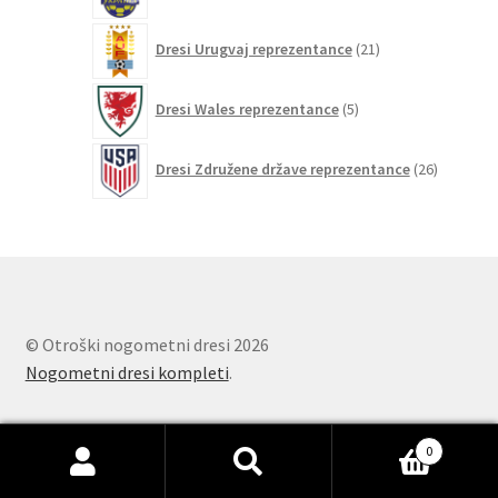
21
Dresi Urugvaj reprezentance
21
izdelkov
5
Dresi Wales reprezentance
5
izdelkov
26
Dresi Združene države reprezentance
26
izdelkov
© Otroški nogometni dresi 2026
Nogometni dresi kompleti
.
0
Išči:
Iskanje