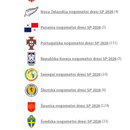
4
Nova Zelandija nogometni dresi SP 2026
4
izdelki
3
Panama nogometni dresi SP 2026
3
izdelki
131
Portugalska nogometni dresi SP 2026
131
izdelko
5
Republika Koreja nogometni dresi SP 2026
5
izdel
16
Senegal nogometni dresi SP 2026
16
izdelkov
6
Škotska nogometni dresi SP 2026
6
izdelkov
124
Španija nogometni dresi SP 2026
124
izdelkov
23
Švedska nogometni dresi SP 2026
23
izdelkov