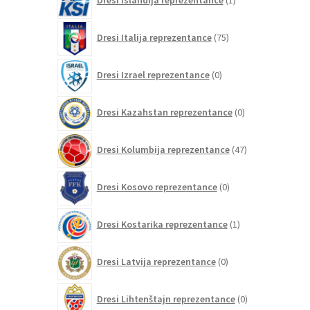
Dresi Islandija reprezentance
1
izdelek
75
Dresi Italija reprezentance
75
izdelkov
0
Dresi Izrael reprezentance
0
izdelkov
0
Dresi Kazahstan reprezentance
0
izdelkov
47
Dresi Kolumbija reprezentance
47
izdelkov
0
Dresi Kosovo reprezentance
0
izdelkov
1
Dresi Kostarika reprezentance
1
izdelek
0
Dresi Latvija reprezentance
0
izdelkov
0
Dresi Lihtenštajn reprezentance
0
izdelkov