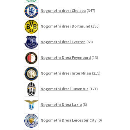
347
Nogometni dresi Chelsea
347
izdelkov
196
Nogometni dresi Dortmund
196
izdelkov
68
Nogometni dresi Everton
68
izdelkov
13
Nogometni Dresi Feyenoord
13
izdelkov
219
Nogometni dresi Inter Milan
219
izdelkov
171
Nogometni dresi Juventus
171
izdelkov
8
Nogometni Dresi Lazio
8
izdelkov
0
Nogometni Dresi Leicester City
0
izdelkov