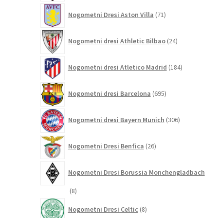
71
Nogometni Dresi Aston Villa
71
izdelkov
24
Nogometni dresi Athletic Bilbao
24
izdelkov
184
Nogometni dresi Atletico Madrid
184
izdelkov
695
Nogometni dresi Barcelona
695
izdelkov
306
Nogometni dresi Bayern Munich
306
izdelkov
26
Nogometni Dresi Benfica
26
izdelkov
Nogometni Dresi Borussia Monchengladbach
8
8
izdelkov
8
Nogometni Dresi Celtic
8
izdelkov