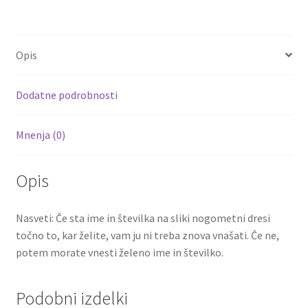
ce
wi
m
nt
e
h
lastnim
b
tt
ai
er
d
ar
tiskom
o
er
l
es
di
e
količina
Opis
o
t
t
k
Dodatne podrobnosti
Mnenja (0)
Opis
Nasveti: Če sta ime in številka na sliki nogometni dresi
točno to, kar želite, vam ju ni treba znova vnašati. Če ne,
potem morate vnesti želeno ime in številko.
Podobni izdelki