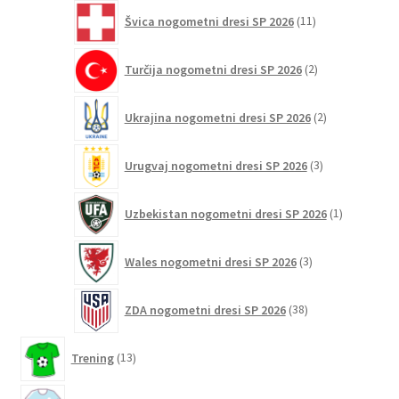
11
Švica nogometni dresi SP 2026
11
izdelkov
2
Turčija nogometni dresi SP 2026
2
izdelka
2
Ukrajina nogometni dresi SP 2026
2
izdelka
3
Urugvaj nogometni dresi SP 2026
3
izdelki
1
Uzbekistan nogometni dresi SP 2026
1
izdelek
3
Wales nogometni dresi SP 2026
3
izdelki
38
ZDA nogometni dresi SP 2026
38
izdelkov
13
Trening
13
izdelkov
3881