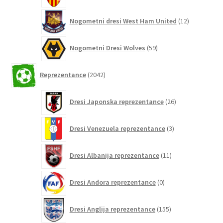
12
Nogometni dresi West Ham United
12
izdelkov
59
Nogometni Dresi Wolves
59
izdelkov
2042
Reprezentance
2042
izdelkov
26
Dresi Japonska reprezentance
26
izdelkov
3
Dresi Venezuela reprezentance
3
izdelki
11
Dresi Albanija reprezentance
11
izdelkov
0
Dresi Andora reprezentance
0
izdelkov
155
Dresi Anglija reprezentance
155
izdelkov