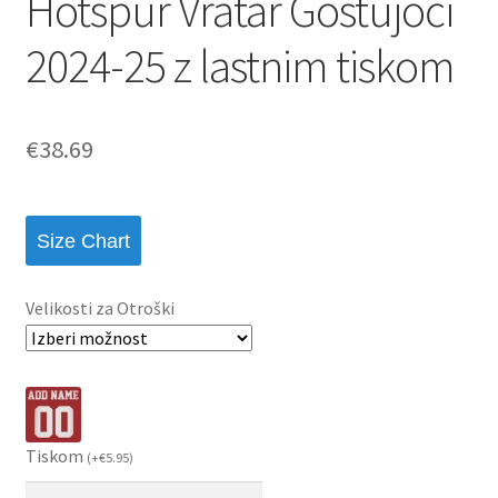
Hotspur Vratar Gostujoči
2024-25 z lastnim tiskom
€
38.69
Size Chart
Velikosti za Otroški
Tiskom
(
+
€
5.95
)