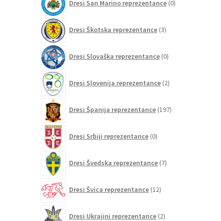
Dresi San Marino reprezentance
0
izdelkov
3
Dresi Škotska reprezentance
3
izdelki
0
Dresi Slovaška reprezentance
0
izdelkov
2
Dresi Slovenija reprezentance
2
izdelka
197
Dresi Španija reprezentance
197
izdelkov
0
Dresi Srbiji reprezentance
0
izdelkov
7
Dresi Švedska reprezentance
7
izdelkov
12
Dresi Švica reprezentance
12
izdelkov
2
Dresi Ukrajini reprezentance
2
izdelka