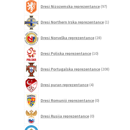
97
Dresi Nizozemska reprezentance
97
izdelkov
1
Dresi Northern Irska reprezentance
1
izdelek
28
Dresi Norveška reprezentance
28
izdelkov
10
Dresi Poljska reprezentance
10
izdelkov
208
Dresi Portugalska reprezentance
208
izdelkov
4
Dresi puran reprezentance
4
izdelki
0
Dresi Romuniji reprezentance
0
izdelkov
0
Dresi Rusija reprezentance
0
izdelkov
0