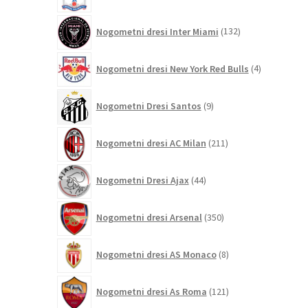
izdelki
132
Nogometni dresi Inter Miami
132
izdelkov
4
Nogometni dresi New York Red Bulls
4
izdelki
9
Nogometni Dresi Santos
9
izdelkov
211
Nogometni dresi AC Milan
211
izdelkov
44
Nogometni Dresi Ajax
44
izdelkov
350
Nogometni dresi Arsenal
350
izdelkov
8
Nogometni dresi AS Monaco
8
izdelkov
121
Nogometni dresi As Roma
121
izdelkov