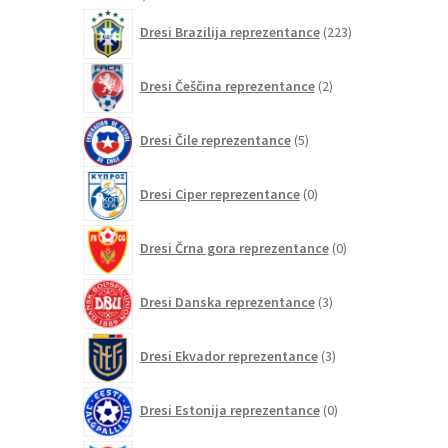
izdelkov
223
Dresi Brazilija reprezentance
223
izdelkov
2
Dresi Češčina reprezentance
2
izdelka
5
Dresi Čile reprezentance
5
izdelkov
0
Dresi Ciper reprezentance
0
izdelkov
0
Dresi Črna gora reprezentance
0
izdelkov
3
Dresi Danska reprezentance
3
izdelki
3
Dresi Ekvador reprezentance
3
izdelki
0
Dresi Estonija reprezentance
0
izdelkov