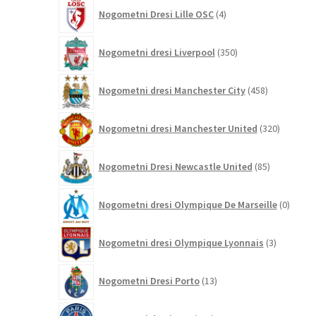
4
Nogometni Dresi Lille OSC
4
izdelki
350
Nogometni dresi Liverpool
350
izdelkov
458
Nogometni dresi Manchester City
458
izdelkov
320
Nogometni dresi Manchester United
320
izdelkov
85
Nogometni Dresi Newcastle United
85
izdelkov
0
Nogometni dresi Olympique De Marseille
0
izdelk
3
Nogometni dresi Olympique Lyonnais
3
izdelki
13
Nogometni Dresi Porto
13
izdelkov
431