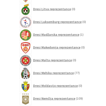
0
Dresi Litva reprezentance
0
izdelkov
0
Dresi Luksemburg reprezentance
0
izdelkov
1
Dresi Madžarska reprezentance
1
izdelek
0
Dresi Makedonija reprezentance
0
izdelkov
0
Dresi Malta reprezentance
0
izdelkov
77
Dresi Mehika reprezentance
77
izdelkov
0
Dresi Moldavijo reprezentance
0
izdelkov
109
Dresi Nemčija reprezentance
109
izdelkov