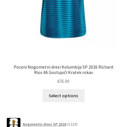
Poceni Nogometni dresi Kolumbija SP 2026 Richard
Moš
Rios #6 Gostujoči Kratek rokav
€
35.00
Ta
Select options
izdelek
ima
več
različic.
1223
Nogometni dresi SP 2026
1223
izdelkov