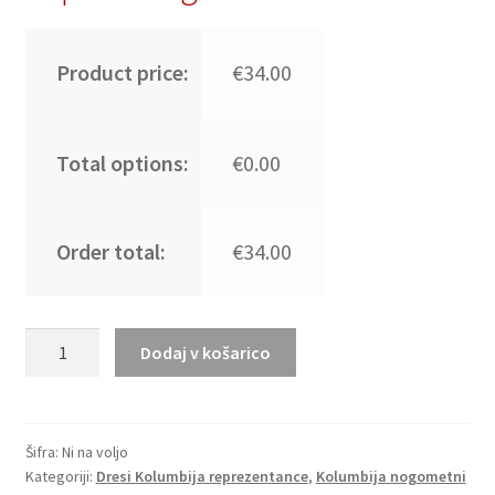
Product price:
€34.00
Total options:
€0.00
Order total:
€34.00
Ženski
Dodaj v košarico
Nogometni
dresi
Kolumbija
SP
Šifra:
Ni na voljo
Kategoriji:
Dresi Kolumbija reprezentance
,
Kolumbija nogometni
2026