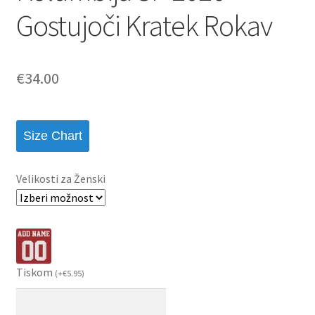
Gostujoči Kratek Rokav
€
34.00
Size Chart
Velikosti za Ženski
Tiskom
(
+
€
5.95
)