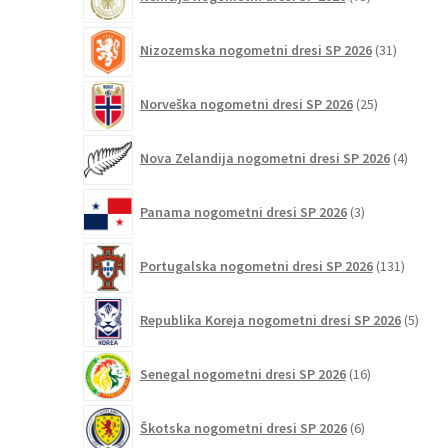
izdelkov
31
Nizozemska nogometni dresi SP 2026
31
izdelkov
25
Norveška nogometni dresi SP 2026
25
izdelkov
4
Nova Zelandija nogometni dresi SP 2026
4
izdelki
3
Panama nogometni dresi SP 2026
3
izdelki
131
Portugalska nogometni dresi SP 2026
131
izdelko
5
Republika Koreja nogometni dresi SP 2026
5
izdel
16
Senegal nogometni dresi SP 2026
16
izdelkov
6
Škotska nogometni dresi SP 2026
6
izdelkov