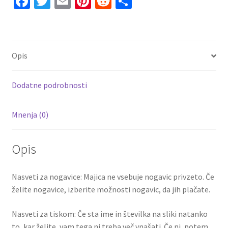
Fa
T
E
Pi
R
S
ce
wi
m
nt
e
h
b
tt
ai
er
d
ar
o
er
l
es
di
e
Opis
o
t
t
k
Dodatne podrobnosti
Mnenja (0)
Opis
Nasveti za nogavice: Majica ne vsebuje nogavic privzeto. Če
želite nogavice, izberite možnosti nogavic, da jih plačate.
Nasveti za tiskom: Če sta ime in številka na sliki natanko
to, kar želite, vam tega ni treba več vnašati. Če ni, potem