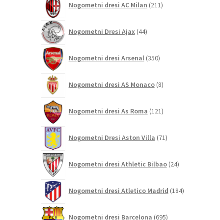
Nogometni dresi AC Milan
211
izdelkov
44
Nogometni Dresi Ajax
44
izdelkov
350
Nogometni dresi Arsenal
350
izdelkov
8
Nogometni dresi AS Monaco
8
izdelkov
121
Nogometni dresi As Roma
121
izdelkov
71
Nogometni Dresi Aston Villa
71
izdelkov
24
Nogometni dresi Athletic Bilbao
24
izdelkov
184
Nogometni dresi Atletico Madrid
184
izdelkov
695
Nogometni dresi Barcelona
695