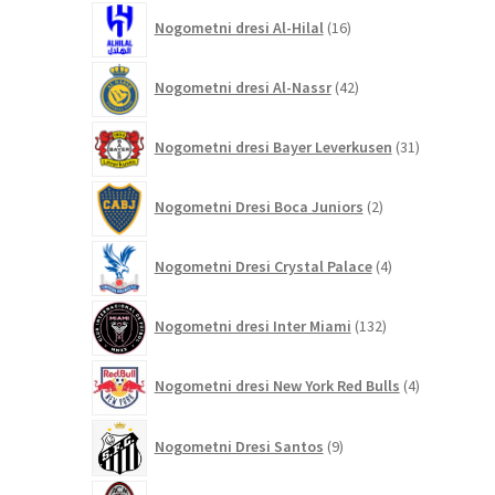
16
Nogometni dresi Al-Hilal
16
izdelkov
42
Nogometni dresi Al-Nassr
42
izdelkov
31
Nogometni dresi Bayer Leverkusen
31
izdelkov
2
Nogometni Dresi Boca Juniors
2
izdelka
4
Nogometni Dresi Crystal Palace
4
izdelki
132
Nogometni dresi Inter Miami
132
izdelkov
4
Nogometni dresi New York Red Bulls
4
izdelki
9
Nogometni Dresi Santos
9
izdelkov
211