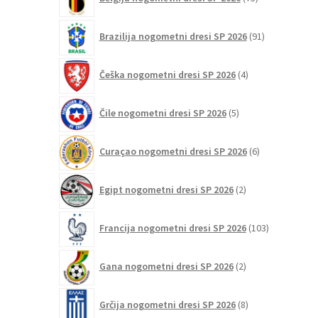
izdelkov
91
Brazilija nogometni dresi SP 2026
91
izdelkov
4
Češka nogometni dresi SP 2026
4
izdelki
5
Čile nogometni dresi SP 2026
5
izdelkov
6
Curaçao nogometni dresi SP 2026
6
izdelkov
2
Egipt nogometni dresi SP 2026
2
izdelka
103
Francija nogometni dresi SP 2026
103
izdelki
2
Gana nogometni dresi SP 2026
2
izdelka
8
Grčija nogometni dresi SP 2026
8
izdelkov