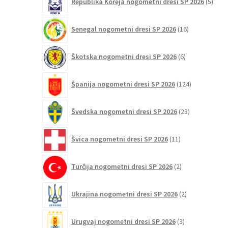
Republika Koreja nogometni dresi SP 2026
5
izdel
16
Senegal nogometni dresi SP 2026
16
izdelkov
6
Škotska nogometni dresi SP 2026
6
izdelkov
124
Španija nogometni dresi SP 2026
124
izdelkov
23
Švedska nogometni dresi SP 2026
23
izdelkov
11
Švica nogometni dresi SP 2026
11
izdelkov
2
Turčija nogometni dresi SP 2026
2
izdelka
2
Ukrajina nogometni dresi SP 2026
2
izdelka
3
Urugvaj nogometni dresi SP 2026
3
izdelki