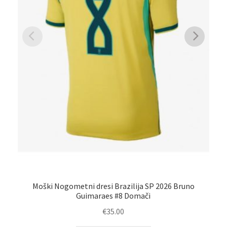
Moški Nogometni dresi Brazilija SP 2026 Bruno
No
Guimaraes #8 Domači
€
35.00