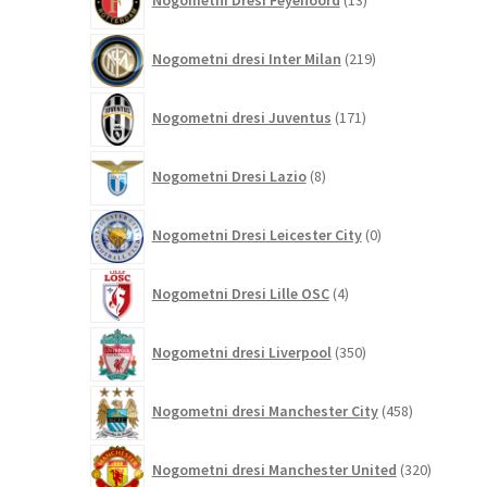
Nogometni Dresi Feyenoord
13
izdelkov
219
Nogometni dresi Inter Milan
219
izdelkov
171
Nogometni dresi Juventus
171
izdelkov
8
Nogometni Dresi Lazio
8
izdelkov
0
Nogometni Dresi Leicester City
0
izdelkov
4
Nogometni Dresi Lille OSC
4
izdelki
350
Nogometni dresi Liverpool
350
izdelkov
458
Nogometni dresi Manchester City
458
izdelkov
320
Nogometni dresi Manchester United
320
izdelkov