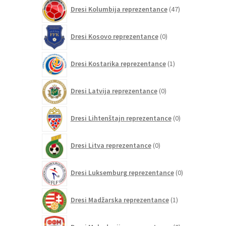
47
Dresi Kolumbija reprezentance
47
izdelkov
0
Dresi Kosovo reprezentance
0
izdelkov
1
Dresi Kostarika reprezentance
1
izdelek
0
Dresi Latvija reprezentance
0
izdelkov
0
Dresi Lihtenštajn reprezentance
0
izdelkov
0
Dresi Litva reprezentance
0
izdelkov
0
Dresi Luksemburg reprezentance
0
izdelkov
1
Dresi Madžarska reprezentance
1
izdelek
0