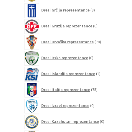
8
Dresi Grčija reprezentance
8
izdelkov
0
Dresi Gruzija reprezentance
0
izdelkov
78
Dresi Hrvaška reprezentance
78
izdelkov
0
Dresi Irska reprezentance
0
izdelkov
1
Dresi Islandija reprezentance
1
izdelek
75
Dresi Italija reprezentance
75
izdelkov
0
Dresi Izrael reprezentance
0
izdelkov
0
Dresi Kazahstan reprezentance
0
izdelkov