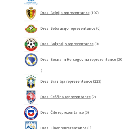
107
Dresi Belgija reprezentance
107
izdelkov
0
Dresi Belorusijo reprezentance
0
izdelkov
0
Dresi Bolgarijo reprezentance
0
izdelkov
Dresi Bosna in Hercegovina reprezentance
20
20
izdelkov
223
Dresi Brazilija reprezentance
223
izdelkov
2
Dresi Češčina reprezentance
2
izdelka
5
Dresi Čile reprezentance
5
izdelkov
0
Dresi Ciper reprezentance
0