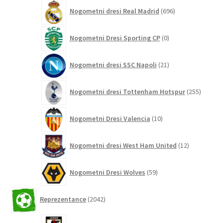
696
Nogometni dresi Real Madrid
696
izdelkov
0
Nogometni Dresi Sporting CP
0
izdelkov
21
Nogometni dresi SSC Napoli
21
izdelkov
255
Nogometni dresi Tottenham Hotspur
255
izdelko
10
Nogometni Dresi Valencia
10
izdelkov
12
Nogometni dresi West Ham United
12
izdelkov
59
Nogometni Dresi Wolves
59
izdelkov
2042
Reprezentance
2042
izdelkov
26