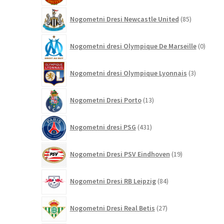
85
Nogometni Dresi Newcastle United
85
izdelkov
0
Nogometni dresi Olympique De Marseille
0
izdelk
3
Nogometni dresi Olympique Lyonnais
3
izdelki
13
Nogometni Dresi Porto
13
izdelkov
431
Nogometni dresi PSG
431
izdelkov
19
Nogometni Dresi PSV Eindhoven
19
izdelkov
84
Nogometni Dresi RB Leipzig
84
izdelkov
27
Nogometni Dresi Real Betis
27
izdelkov