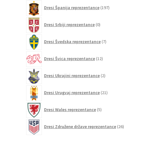
197
Dresi Španija reprezentance
197
izdelkov
0
Dresi Srbiji reprezentance
0
izdelkov
7
Dresi Švedska reprezentance
7
izdelkov
12
Dresi Švica reprezentance
12
izdelkov
2
Dresi Ukrajini reprezentance
2
izdelka
21
Dresi Urugvaj reprezentance
21
izdelkov
5
Dresi Wales reprezentance
5
izdelkov
26
Dresi Združene države reprezentance
26
izdelkov