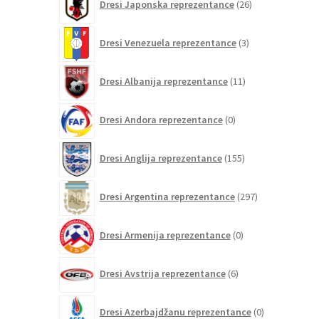
Dresi Japonska reprezentance
26
izdelkov
3
Dresi Venezuela reprezentance
3
izdelki
11
Dresi Albanija reprezentance
11
izdelkov
0
Dresi Andora reprezentance
0
izdelkov
155
Dresi Anglija reprezentance
155
izdelkov
297
Dresi Argentina reprezentance
297
izdelkov
0
Dresi Armenija reprezentance
0
izdelkov
6
Dresi Avstrija reprezentance
6
izdelkov
0
Dresi Azerbajdžanu reprezentance
0
izdelkov