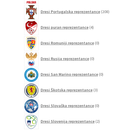
208
Dresi Portugalska reprezentance
208
izdelkov
4
Dresi puran reprezentance
4
izdelki
0
Dresi Romuniji reprezentance
0
izdelkov
0
Dresi Rusija reprezentance
0
izdelkov
0
Dresi San Marino reprezentance
0
izdelkov
3
Dresi Škotska reprezentance
3
izdelki
0
Dresi Slovaška reprezentance
0
izdelkov
2
Dresi Slovenija reprezentance
2
izdelka