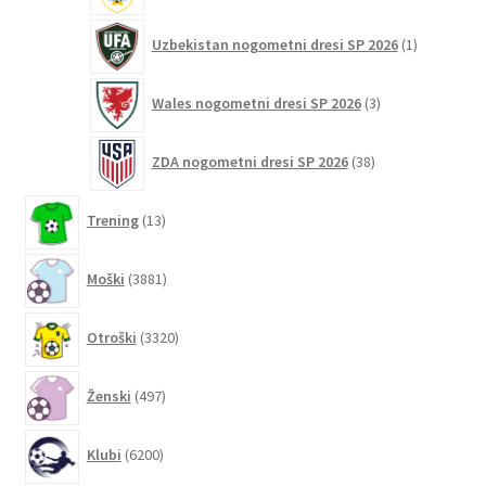
1
Uzbekistan nogometni dresi SP 2026
1
izdelek
3
Wales nogometni dresi SP 2026
3
izdelki
38
ZDA nogometni dresi SP 2026
38
izdelkov
13
Trening
13
izdelkov
3881
Moški
3881
izdelkov
3320
Otroški
3320
izdelkov
497
Ženski
497
izdelkov
6200
Klubi
6200
izdelkov