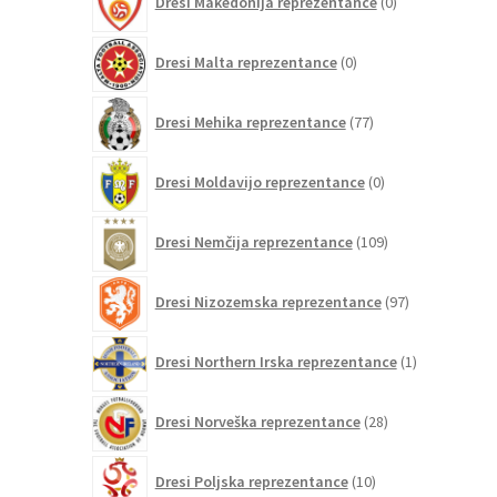
Dresi Makedonija reprezentance
0
izdelkov
0
Dresi Malta reprezentance
0
izdelkov
77
Dresi Mehika reprezentance
77
izdelkov
0
Dresi Moldavijo reprezentance
0
izdelkov
109
Dresi Nemčija reprezentance
109
izdelkov
97
Dresi Nizozemska reprezentance
97
izdelkov
1
Dresi Northern Irska reprezentance
1
izdelek
28
Dresi Norveška reprezentance
28
izdelkov
10
Dresi Poljska reprezentance
10
izdelkov