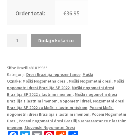
Order total:
€36.95
Moški
Dodaj v košarico
Nogometni
dresi
Brazilija
Domači
Šifra:
Brazilija81829955
Kategoriji:
Dresi Brazilija reprezentance
,
Moški
SP
Oznake:
Moški Nogometna dresi
,
Moški Nogometni dresi
,
Moški
2022
nogometni dresi Brazilija SP 2022
,
Moški nogometni dresi
Kratek
Brazilija SP 2022 z lastnim imenom
,
Moški nogometni dresi
Rokav
Brazilija z lastnim imenom
,
Nogometni dresi
,
Nogometni dresi
CUNHA
Brazilija SP 2022 za Moški z lastnim tiskom
,
Poceni Moški
21
nogometni dresi Brazilija z lastnim imenom
,
Poceni Nogometni
količina
Dresi
,
Poceni nogometni dresi Brazilija reprezentance z lastnim
imenom
,
Slovenski Nogometni Dresi