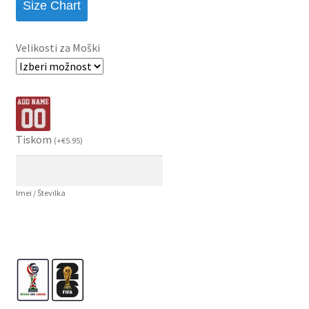
Size Chart
Velikosti za Moški
Tiskom
(
+
€
5.95
)
Imei / Številka