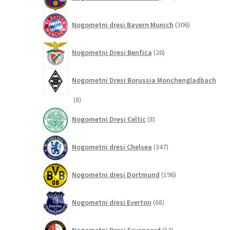
izdelkov
306
Nogometni dresi Bayern Munich
306
izdelkov
26
Nogometni Dresi Benfica
26
izdelkov
Nogometni Dresi Borussia Monchengladbach
8
8
izdelkov
8
Nogometni Dresi Celtic
8
izdelkov
347
Nogometni dresi Chelsea
347
izdelkov
196
Nogometni dresi Dortmund
196
izdelkov
68
Nogometni dresi Everton
68
izdelkov
13