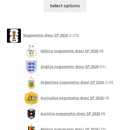
Ta
Select options
izdelek
ima
več
različic.
1223
Nogometni dresi SP 2026
1223
izdelkov
Možnosti
lahko
6
Alžirija nogometni dresi SP 2026
6
izberete
izdelkov
na
51
Anglija nogometni dresi SP 2026
51
strani
izdelkov
izdelka
120
Argentina nogometni dresi SP 2026
120
izdelkov
4
Avstralija nogometni dresi SP 2026
4
izdelki
6
Avstrija nogometni dresi SP 2026
6
izdelkov
75
Belgija nogometni dresi SP 2026
75