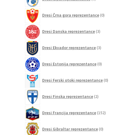
izdelkov
0
Dresi Črna gora reprezentance
0
izdelkov
3
Dresi Danska reprezentance
3
izdelki
3
Dresi Ekvador reprezentance
3
izdelki
0
Dresi Estonija reprezentance
0
izdelkov
0
Dresi Ferski otoki reprezentance
0
izdelkov
2
Dresi Finska reprezentance
2
izdelka
152
Dresi Francija reprezentance
152
izdelkov
0
Dresi Gibraltar reprezentance
0
izdelkov